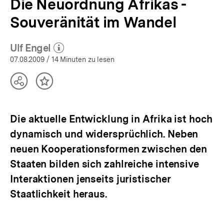
Die Neuordnung Afrikas -
Souveränität im Wandel
Ulf Engel
(Mehr zum Autor)
öffnen
07.08.2009
/ 14 Minuten zu lesen
Teilen
Inhalt
Optionen
merken
anzeigen
Die aktuelle Entwicklung in Afrika ist hoch
dynamisch und widersprüchlich. Neben
neuen Kooperationsformen zwischen den
Staaten bilden sich zahlreiche intensive
Interaktionen jenseits juristischer
Staatlichkeit heraus.