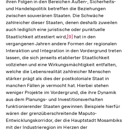
ihren Folgen in den Bereichen Außen-, Sicherheits-
und Handelspolitik betreffen die Beziehungen
zwischen souveränen Staaten. Die Schwäche
zahlreicher dieser Staaten, denen deshalb zuweilen
auch lediglich eine juristische oder punktuelle
Staatlichkeit attestiert wird,
Zur
[9]
hat in den
vergangenen Jahren andere Formen der regionalen
Auflösung
Interaktion und Integration in den Vordergrund treten
der
lassen, die sich jenseits etablierter Staatlichkeit
Fußnote
vollziehen und eine Wirkungsmächtigkeit entfalten,
welche die Lebensrealität zahlreicher Menschen
stärker prägt als dies der postkoloniale Staat in
manchen Fällen je vermocht hat. Hierbei stehen
weniger Projekte im Vordergrund, die ihre Dynamik
aus dem Planungs- und Investitionsverhalten
funktionierender Staaten gewinnen. Beispiele hierfür
wären der grenzüberschreitende Maputo-
Entwicklungskorridor, der die Hauptstadt Mosambiks
mit der Industrieregion im Herzen der