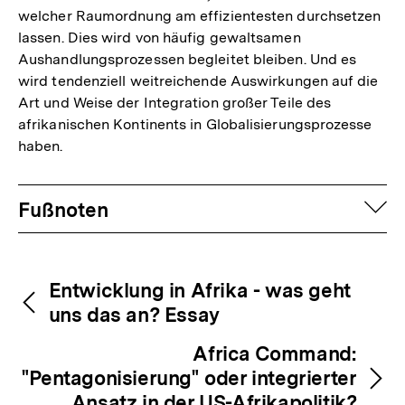
welcher Raumordnung am effizientesten durchsetzen
der
lassen. Dies wird von häufig gewaltsamen
Fußnote
Aushandlungsprozessen begleitet bleiben. Und es
wird tendenziell weitreichende Auswirkungen auf die
Art und Weise der Integration großer Teile des
afrikanischen Kontinents in Globalisierungsprozesse
haben.
Fussnoten
auf
Fußnoten
Inhaltsnavigation
Inhaltsnavigation
Entwicklung in Afrika - was geht
uns das an? Essay
Africa Command:
"Pentagonisierung" oder integrierter
Ansatz in der US-Afrikapolitik?