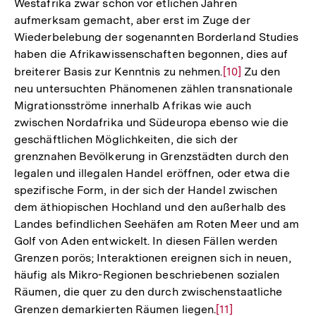
Westafrika zwar schon vor etlichen Jahren
aufmerksam gemacht, aber erst im Zuge der
Wiederbelebung der sogenannten Borderland Studies
haben die Afrikawissenschaften begonnen, dies auf
breiterer Basis zur Kenntnis zu nehmen.
Zur
[10]
Zu den
neu untersuchten Phänomenen zählen transnationale
Auflösung
Migrationsströme innerhalb Afrikas wie auch
der
zwischen Nordafrika und Südeuropa ebenso wie die
Fußnote
geschäftlichen Möglichkeiten, die sich der
grenznahen Bevölkerung in Grenzstädten durch den
legalen und illegalen Handel eröffnen, oder etwa die
spezifische Form, in der sich der Handel zwischen
dem äthiopischen Hochland und den außerhalb des
Landes befindlichen Seehäfen am Roten Meer und am
Golf von Aden entwickelt. In diesen Fällen werden
Grenzen porös; Interaktionen ereignen sich in neuen,
häufig als Mikro-Regionen beschriebenen sozialen
Räumen, die quer zu den durch zwischenstaatliche
Grenzen demarkierten Räumen liegen.
Zur
[11]