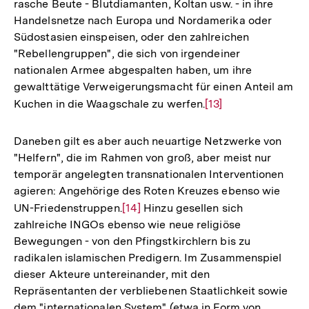
rasche Beute - Blutdiamanten, Koltan usw. - in ihre
Handelsnetze nach Europa und Nordamerika oder
Südostasien einspeisen, oder den zahlreichen
"Rebellengruppen", die sich von irgendeiner
nationalen Armee abgespalten haben, um ihre
gewalttätige Verweigerungsmacht für einen Anteil am
Kuchen in die Waagschale zu werfen.
Zur
[13]
Auflösung
der
Daneben gilt es aber auch neuartige Netzwerke von
Fußnote
"Helfern", die im Rahmen von groß, aber meist nur
temporär angelegten transnationalen Interventionen
agieren: Angehörige des Roten Kreuzes ebenso wie
UN-Friedenstruppen.
Zur
[14]
Hinzu gesellen sich
zahlreiche INGOs ebenso wie neue religiöse
Auflösung
Bewegungen - von den Pfingstkirchlern bis zu
der
radikalen islamischen Predigern. Im Zusammenspiel
Fußnote
dieser Akteure untereinander, mit den
Repräsentanten der verbliebenen Staatlichkeit sowie
dem "internationalen System" (etwa in Form von