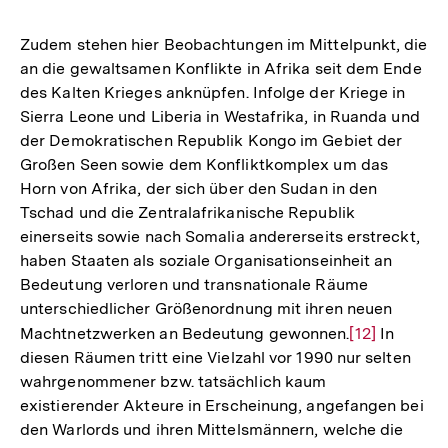
Auflösung
der
Zudem stehen hier Beobachtungen im Mittelpunkt, die
Fußnote
an die gewaltsamen Konflikte in Afrika seit dem Ende
des Kalten Krieges anknüpfen. Infolge der Kriege in
Sierra Leone und Liberia in Westafrika, in Ruanda und
der Demokratischen Republik Kongo im Gebiet der
Großen Seen sowie dem Konfliktkomplex um das
Horn von Afrika, der sich über den Sudan in den
Tschad und die Zentralafrikanische Republik
einerseits sowie nach Somalia andererseits erstreckt,
haben Staaten als soziale Organisationseinheit an
Bedeutung verloren und transnationale Räume
unterschiedlicher Größenordnung mit ihren neuen
Machtnetzwerken an Bedeutung gewonnen.
Zur
[12]
In
diesen Räumen tritt eine Vielzahl vor 1990 nur selten
Auflösung
wahrgenommener bzw. tatsächlich kaum
der
existierender Akteure in Erscheinung, angefangen bei
Fußnote
den Warlords und ihren Mittelsmännern, welche die