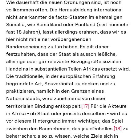
der
Wie dauerhaft die neuen Ordnungen sind, ist noch
Fußnote
vollkommen offen. Die Herausbildung international
nicht anerkannter de facto-Staaten im ehemaligen
Somalia, wie Somaliland oder Puntland (seit nunmehr
fast 18 Jahren), lässt allerdings erahnen, dass wir es
hier nicht mit einer vorübergehenden
Randerscheinung zu tun haben. Es gilt daher
festzuhalten, dass der Staat als ausschließliche,
alleinige oder gar relevante Bezugsgröße sozialen
Handelns in substantiellen Teilen Afrikas ersetzt wird.
Die traditionelle, in der europäischen Erfahrung
begründete Art, Souveränität zu denken und zu
praktizieren, nämlich in den Grenzen eines
Nationalstaats, wird zunehmend von dieser
territorialen Bindung entkoppelt.
Zur
[17]
Für die Akteure
in Afrika - ob Staat oder jenseits desselben - wird es
Auflösung
vor diesem Hintergrund immer wichtiger, das Spiel
der
zwischen den Raumebenen, das jeu d'échelles,
Zur
[18]
zu
Fußnote
beherrschen: also zu wissen, welche Ziele sich in
Auflösung