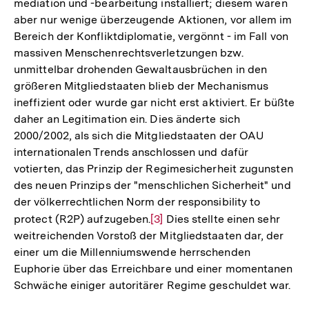
mediation und -bearbeitung installiert; diesem waren
aber nur wenige überzeugende Aktionen, vor allem im
Bereich der Konfliktdiplomatie, vergönnt - im Fall von
massiven Menschenrechtsverletzungen bzw.
unmittelbar drohenden Gewaltausbrüchen in den
größeren Mitgliedstaaten blieb der Mechanismus
ineffizient oder wurde gar nicht erst aktiviert. Er büßte
daher an Legitimation ein. Dies änderte sich
2000/2002, als sich die Mitgliedstaaten der OAU
internationalen Trends anschlossen und dafür
votierten, das Prinzip der Regimesicherheit zugunsten
des neuen Prinzips der "menschlichen Sicherheit" und
der völkerrechtlichen Norm der responsibility to
protect (R2P) aufzugeben.
Zur
[3]
Dies stellte einen sehr
weitreichenden Vorstoß der Mitgliedstaaten dar, der
Auflösung
einer um die Millenniumswende herrschenden
der
Euphorie über das Erreichbare und einer momentanen
Fußnote
Schwäche einiger autoritärer Regime geschuldet war.