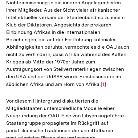
Nichteinmischung in die inneren Angelegenheiten
ihrer Mitglieder. Aus der Sicht vieler afrikanischer
Intellektueller verkam der Staatenbund so zu einem
Klub der Diktatoren. Angesichts der prekären
Einbindung Afrikas in die internationalen
Beziehungen, die auf der Fortführung kolonialer
Abhängigkeiten beruhte, vermochte es die OAU auch
nicht zu verhindern, dass Afrika während des Kalten
Krieges ab Mitte der 1970er Jahre zum
Austragungsort von Stellvertreterkriegen zwischen
den USA und der UdSSR wurde - insbesondere im
südlichen Afrika und am Horn von Afrika.
Zur
[1]
Auflösung
der
Vor diesem Hintergrund diskutierten die
Fußnote
Mitgliedstaaten unterschiedliche Modelle einer
Neugründung der OAU. Eine von Libyen angeführte
Staatengruppe propagierte im Rückgriff auf
panafrikanische Traditionen der unmittelbaren
postkolonialen Phase eine umfassende