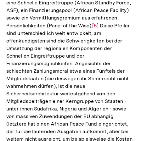
eine Schnelle Eingreiftruppe (African Standby Force,
ASF), ein Finanzierungspool (African Peace Facility)
sowie ein Vermittlungsgremium aus erfahrenen
Persönlichkeiten (Panel of the Wise).
Zur
[5]
Diese Pfeiler
sind unterschiedlich weit entwickelt; am
Auflösung
offenkundigsten sind die Schwierigkeiten bei der
der
Umsetzung der regionalen Komponenten der
Fußnote
Schnellen Eingreiftruppe und der
Finanzierungsmöglichkeiten. Angesichts der
schlechten Zahlungsmoral etwa eines Fünftels der
Mitgliedstaaten (die deswegen ihr Stimmrecht nicht
wahrnehmen dürfen), ist die neue
Sicherheitsarchitektur weitestgehend von den
Mitgliedsbeiträgen einer Kerngruppe von Staaten -
unter ihnen Südafrika, Nigeria und Algerien - sowie
von massiven Zuwendungen der EU abhängig
(letztere hat einen African Peace Fund eingerichtet,
der für die laufenden Ausgaben aufkommt, aber bei
weitem nicht ausreicht, um beispielsweise die Kosten