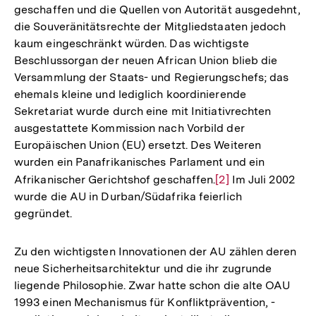
geschaffen und die Quellen von Autorität ausgedehnt,
die Souveränitätsrechte der Mitgliedstaaten jedoch
kaum eingeschränkt würden. Das wichtigste
Beschlussorgan der neuen African Union blieb die
Versammlung der Staats- und Regierungschefs; das
ehemals kleine und lediglich koordinierende
Sekretariat wurde durch eine mit Initiativrechten
ausgestattete Kommission nach Vorbild der
Europäischen Union (EU) ersetzt. Des Weiteren
wurden ein Panafrikanisches Parlament und ein
Afrikanischer Gerichtshof geschaffen.
Zur
[2]
Im Juli 2002
wurde die AU in Durban/Südafrika feierlich
Auflösung
gegründet.
der
Fußnote
Zu den wichtigsten Innovationen der AU zählen deren
neue Sicherheitsarchitektur und die ihr zugrunde
liegende Philosophie. Zwar hatte schon die alte OAU
1993 einen Mechanismus für Konfliktprävention, -