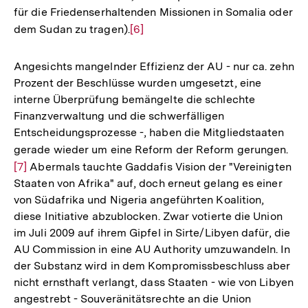
für die Friedenserhaltenden Missionen in Somalia oder
dem Sudan zu tragen).
Zur
[6]
Auflösung
der
Angesichts mangelnder Effizienz der AU - nur ca. zehn
Fußnote
Prozent der Beschlüsse wurden umgesetzt, eine
interne Überprüfung bemängelte die schlechte
Finanzverwaltung und die schwerfälligen
Entscheidungsprozesse -, haben die Mitgliedstaaten
gerade wieder um eine Reform der Reform gerungen.
Zur
[7]
Abermals tauchte Gaddafis Vision der "Vereinigten
Auf
Staaten von Afrika" auf, doch erneut gelang es einer
der
von Südafrika und Nigeria angeführten Koalition,
Fuß
diese Initiative abzublocken. Zwar votierte die Union
im Juli 2009 auf ihrem Gipfel in Sirte/Libyen dafür, die
AU Commission in eine AU Authority umzuwandeln. In
der Substanz wird in dem Kompromissbeschluss aber
nicht ernsthaft verlangt, dass Staaten - wie von Libyen
angestrebt - Souveränitätsrechte an die Union