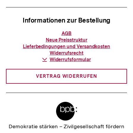
Informationen zur Bestellung
Informationen
AGB
zur
Neue Preisstruktur
Bestellung
Lieferbedingungen und Versandkosten
Widerrufsrecht
Download-
Widerrufsformular
Link:
VERTRAG WIDERRUFEN
Meta-
Links
Zur
Demokratie stärken –
Zivilgesellschaft fördern
Startseite