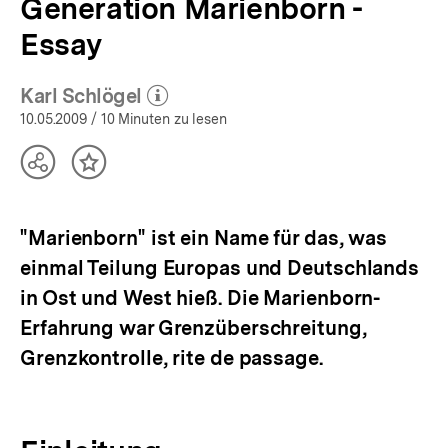
Generation Marienborn -
Essay
Karl Schlögel
(Mehr zum Autor)
öffnen
10.05.2009
/ 10 Minuten zu lesen
Teilen
Inhalt
Optionen
merken
anzeigen
"Marienborn" ist ein Name für das, was
einmal Teilung Europas und Deutschlands
in Ost und West hieß. Die Marienborn-
Erfahrung war Grenzüberschreitung,
Grenzkontrolle, rite de passage.