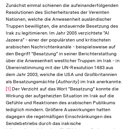
Zunächst einmal schienen die aufeinanderfolgenden
Resolutionen des Sicherheitsrates der Vereinten
Nationen, welche die Anwesenheit ausländischer
Truppen bewilligten, die andauernde Besetzung des
Irak zu legitimieren. Im Jahr 2005 verzichtete "Al
Jazeera" - einer der populärsten und kritischsten
arabischen Nachrichtenkanäle - beispielsweise auf
den Begriff "Besatzung" in seiner Berichterstattung
über die Anwesenheit westlicher Truppen im Irak - in
Übereinstimmung mit der UN-Resolution 1483 aus
dem Jahr 2003, welche die USA und Großbritannien
als Besatzungsmächte (
Authority
) im Irak anerkannte.
Zur
[1]
Der Verzicht auf das Wort "Besatzung" konnte die
Au
Wirkung der aufgeheizten Situation im Irak auf die
der
Gefühle und Reaktionen des arabischen Publikums
Fu
lediglich mindern. Größere Auswirkungen hatten
dagegen die regelmäßigen Einschränkungen des
Sendebetriebs durch das irakische