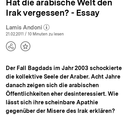
Hat die arabische Welt den
Irak vergessen? - Essay
Lamis Andoni
(Mehr zum Autor)
öffnen
21.02.2011
/ 10 Minuten zu lesen
Teilen
Inhalt
Optionen
merken
anzeigen
Der Fall Bagdads im Jahr 2003 schockierte
die kollektive Seele der Araber. Acht Jahre
danach zeigen sich die arabischen
Öffentlichkeiten eher desinteressiert. Wie
lässt sich ihre scheinbare Apathie
gegenüber der Misere des Irak erklären?