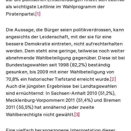
als wichtigste Leitlinie im Wahlprogramm der
Piratenpartei.
Zur
[1]
Auflösung
der
Die Aussage, die Bürger seien politikverdrossen, kann
Fußnote
angesichts der Leidenschaft, mit der sie für eine
bessere Demokratie eintreten, nicht aufrechterhalten
werden. Dem steht eine geringe, teilweise noch weiter
abnehmende Wahlbeteiligung gegenüber. Diese ist bei
Bundestagswahlen seit 1998 (82,2%) beständig
gesunken, bis 2009 mit einer Wahlbeteiligung von
70,8% ein historischer Tiefstand erreicht wurde.
Zur
[2]
Auch die jüngsten Ergebnisse bei Landtagswahlen
Auflösun
sind ernüchternd: In Sachsen-Anhalt 2010 (51,2%),
der
Mecklenburg-Vorpommern 2011 (51,4%) und Bremen
Fußnote
2011 (55,5%) hat annähernd jeder zweite
Wahlberechtigte nicht gewählt.
Zur
[3]
Auflösung
der
Eine vielfach herangezogene Interpretation dieser