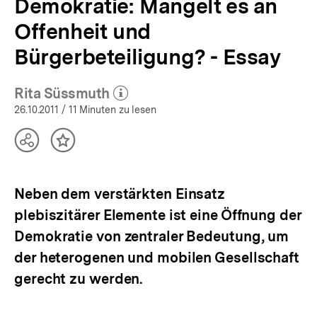
Demokratie: Mangelt es an
Offenheit und
Bürgerbeteiligung? - Essay
Rita Süssmuth
(Mehr zum Autor)
öffnen
26.10.2011
/ 11 Minuten zu lesen
Teilen
Inhalt
Optionen
merken
anzeigen
Neben dem verstärkten Einsatz
plebiszitärer Elemente ist eine Öffnung der
Demokratie von zentraler Bedeutung, um
der heterogenen und mobilen Gesellschaft
gerecht zu werden.