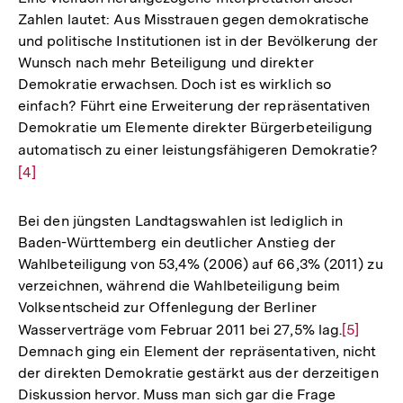
Fußnote
Zahlen lautet: Aus Misstrauen gegen demokratische
und politische Institutionen ist in der Bevölkerung der
Wunsch nach mehr Beteiligung und direkter
Demokratie erwachsen. Doch ist es wirklich so
einfach? Führt eine Erweiterung der repräsentativen
Demokratie um Elemente direkter Bürgerbeteiligung
automatisch zu einer leistungsfähigeren Demokratie?
Zur
[4]
Auf
der
Fuß
Bei den jüngsten Landtagswahlen ist lediglich in
Baden-Württemberg ein deutlicher Anstieg der
Wahlbeteiligung von 53,4% (2006) auf 66,3% (2011) zu
verzeichnen, während die Wahlbeteiligung beim
Volksentscheid zur Offenlegung der Berliner
Wasserverträge vom Februar 2011 bei 27,5% lag.
Zur
[5]
Demnach ging ein Element der repräsentativen, nicht
Auflösu
der direkten Demokratie gestärkt aus der derzeitigen
der
Diskussion hervor. Muss man sich gar die Frage
Fußnote