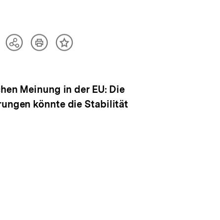
Artikel
Teilen
Inhalt
drucken
Optionen
merken
anzeigen
chen Meinung in der EU: Die
rungen könnte die Stabilität