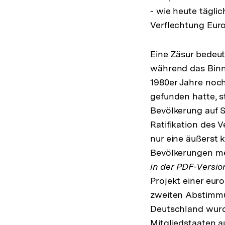
- wie heute tägli
Verflechtung Eur
Eine Zäsur bedeut
während das Binn
1980er Jahre noc
gefunden hatte, s
Bevölkerung auf S
Ratifikation des 
nur eine äußerst
Bevölkerungen meh
in der PDF-Versio
Projekt einer euro
zweiten Abstimmun
Deutschland wurde
Mitgliedstaaten 