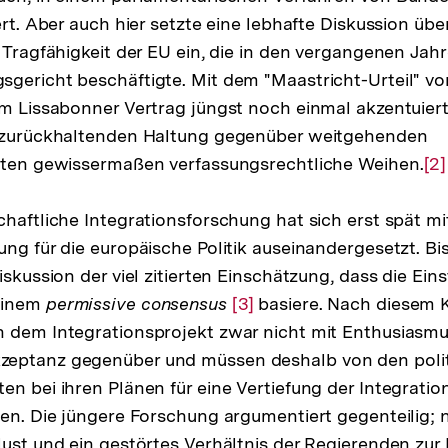
ert. Aber auch hier setzte eine lebhafte Diskussion über
e Tragfähigkeit der EU ein, die in den vergangenen Ja
gericht beschäftigte. Mit dem "Maastricht-Urteil" vo
um Lissabonner Vertrag jüngst noch einmal akzentuiert
r zurückhaltenden Haltung gegenüber weitgehenden
itten gewissermaßen verfassungsrechtliche Weihen.
Zu
[2]
Au
chaftliche Integrationsforschung hat sich erst spät mit
de
ng für die europäische Politik auseinandergesetzt. Bis
Fu
iskussion der viel zitierten Einschätzung, dass die Ein
einem
permissive consensus
Zur
[3]
basiere. Nach diesem 
 dem Integrationsprojekt zwar nicht mit Enthusiasmus
Auflösung
eptanz gegenüber und müssen deshalb von den poli
der
en bei ihren Plänen für eine Vertiefung der Integratio
Fußnote
den. Die jüngere Forschung argumentiert gegenteilig
lust und ein gestörtes Verhältnis der Regierenden zur