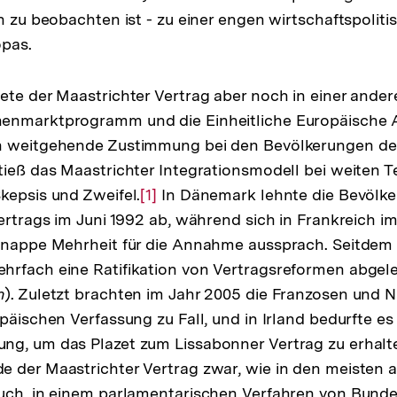
ch zu beobachten ist - zu einer engen wirtschaftspoliti
opas.
ete der Maastrichter Vertrag aber noch in einer ander
enmarktprogramm und die Einheitliche Europäische 
h weitgehende Zustimmung bei den Bevölkerungen der
tieß das Maastrichter Integrationsmodell bei weiten Te
kepsis und Zweifel.
Zur
[1]
In Dänemark lehnte die Bevölke
Vertrags im Juni 1992 ab, während sich in Frankreich 
Auflösung
 knappe Mehrheit für die Annahme aussprach. Seitdem
der
rfach eine Ratifikation von Vertragsreformen abgele
Fußnote
n
). Zuletzt brachten im Jahr 2005 die Franzosen und N
päischen Verfassung zu Fall, und in Irland bedurfte es
g, um das Plazet zum Lissabonner Vertrag zu erhalte
 der Maastrichter Vertrag zwar, wie in den meisten 
auch, in einem parlamentarischen Verfahren von Bund