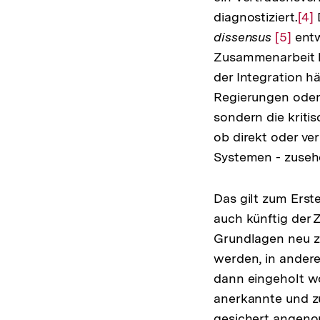
diagnostiziert.
Zur
[4]
dissensus
Zur
[5]
entw
Auf
Zusammenarbeit b
Auflös
der
der Integration h
der
Fuß
Regierungen oder
Fußnot
sondern die krit
ob direkt oder ve
Systemen - zuseh
Das gilt zum Erst
auch künftig der 
Grundlagen neu zu
werden, in andere
dann eingeholt wo
anerkannte und z
gesichert angen