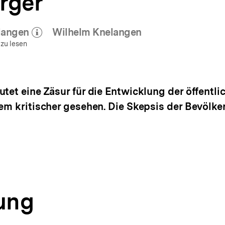
rger
langen
Wilhelm Knelangen
hr zum Autor)
öffnen
 zu lesen
tet eine Zäsur für die Entwicklung der öffentli
em kritischer gesehen. Die Skepsis der Bevölke
tung