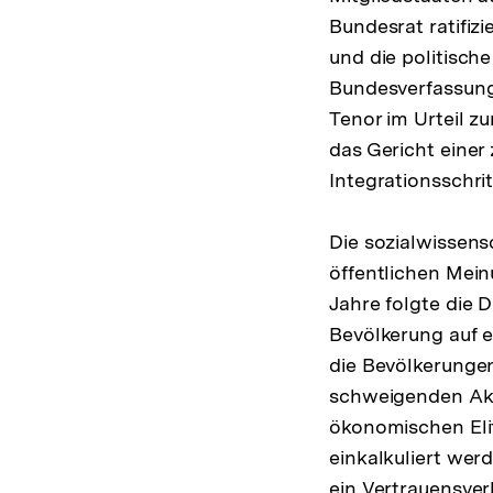
Bundesrat ratifizi
und die politisch
Bundesverfassungs
Tenor im Urteil z
das Gericht eine
Integrationsschr
Die sozialwissens
öffentlichen Meinu
Jahre folgte die D
Bevölkerung auf 
die Bevölkerungen
schweigenden Akz
ökonomischen Elit
einkalkuliert wer
ein Vertrauensver