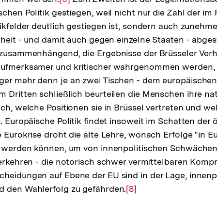
schen Politik gestiegen, weil nicht nur die Zahl der i
Auflösung
tikfelder deutlich gestiegen ist, sondern auch zunehm
der
hrheit - und damit auch gegen einzelne Staaten - abg
Fußnote
t zusammenhängend, die Ergebnisse der Brüsseler Ve
aufmerksamer und kritischer wahrgenommen werden, s
ger mehr denn je an zwei Tischen - dem europäische
 Dritten schließlich beurteilen die Menschen ihre nat
ach, welche Positionen sie in Brüssel vertreten und w
sung
. Europäische Politik findet insoweit im Schatten der 
e Eurokrise droht die alte Lehre, wonach Erfolge "in E
te
rt werden können, um von innenpolitischen Schwächen
verkehren - die notorisch schwer vermittelbaren Komp
heidungen auf Ebene der EU sind in der Lage, innenpo
d den Wahlerfolg zu gefährden.
Zur
[8]
Auflösung
der