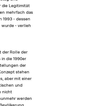
 die Legitimität
hren mehrfach das
n 1993 - dessen
 wurde - verlieh
r
flösung
 der Rolle der
r
 in die 1990er
ßnote
stellungen der
Konzept stehen
, aber mit einer
tischen und
n nicht
; nunmehr werden
 Bevölkerung