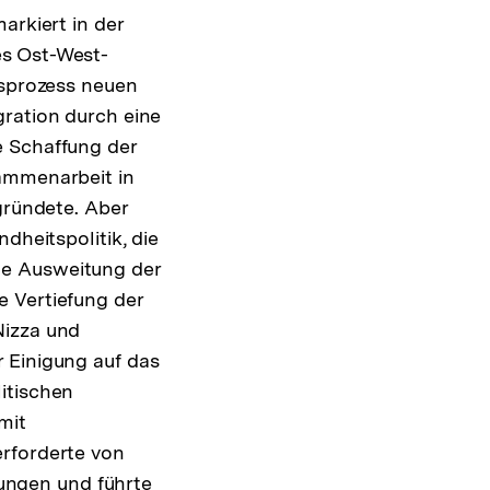
arkiert in der
es Ost-West-
gsprozess neuen
gration durch eine
e Schaffung der
sammenarbeit in
gründete. Aber
dheitspolitik, die
ne Ausweitung der
e Vertiefung der
Nizza und
 Einigung auf das
itischen
mit
erforderte von
ungen und führte