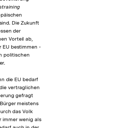
straining
opäischen
ind. Die Zukunft
essen der
n Vorteil ab,
ur EU bestimmen -
n politischen
er.
nn die EU bedarf
ie vertraglichen
derung gefragt
 Bürger meistens
durch das Volk
r immer wenig als
darf auch in der