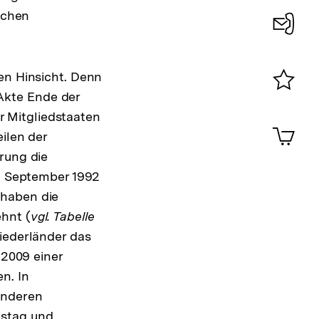
schen
Konta
0
en Hinsicht. Denn
Akte Ende der
Merklist
 Mitgliedstaaten
ansehen
0
Artik
ilen der
im
rung die
Shop-
Warenko
im September 1992
ansehen
 haben die
hnt (
vgl. Tabelle
iederländer das
 2009 einer
n. In
anderen
estag und