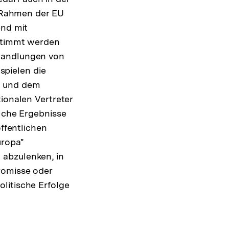
m Rahmen der EU
end mit
estimmt werden
rhandlungen von
pielen die
n und dem
ionalen Vertreter
elche Ergebnisse
öffentlichen
uropa"
 abzulenken, in
romisse oder
litische Erfolge