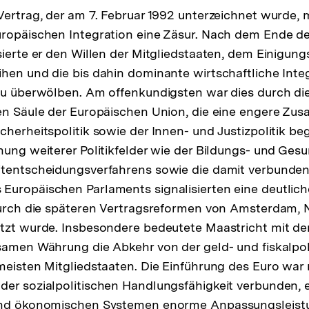
Vertrag, der am 7. Februar 1992 unterzeichnet wurde, m
uropäischen Integration eine Zäsur. Nach dem Ende d
sierte er den Willen der Mitgliedstaaten, dem Einigun
hen und die bis dahin dominante wirtschaftliche Inte
zu überwölben. Am offenkundigsten war dies durch di
en Säule der Europäischen Union, die eine engere Zu
cherheitspolitik sowie der Innen- und Justizpolitik be
ung weiterer Politikfelder wie der Bildungs- und Gesun
itentscheidungsverfahrens sowie die damit verbunde
uropäischen Parlaments signalisierten eine deutlich
durch die späteren Vertragsreformen von Amsterdam, 
tzt wurde. Insbesondere bedeutete Maastricht mit der
samen Währung die Abkehr von der geld- und fiskalpol
meisten Mitgliedstaaten. Die Einführung des Euro war 
er sozialpolitischen Handlungsfähigkeit verbunden, 
und ökonomischen Systemen enorme Anpassungsleist