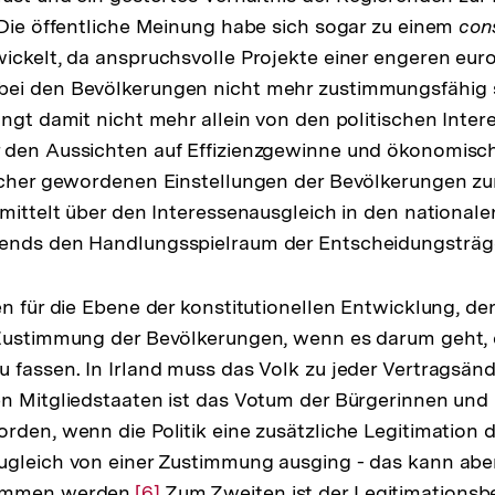
Die öffentliche Meinung habe sich sogar zu einem
con
ickelt, da anspruchsvolle Projekte einer engeren eur
lösung
ei den Bevölkerungen nicht mehr zustimmungsfähig s
ung
ängt damit nicht mehr allein von den politischen Inter
note
 den Aussichten auf Effizienzgewinne und ökonomische
e
ischer gewordenen Einstellungen der Bevölkerungen z
rmittelt über den Interessenausgleich in den nationale
ends den Handlungsspielraum der Entscheidungsträg
en für die Ebene der konstitutionellen Entwicklung, de
Zustimmung der Bevölkerungen, wenn es darum geht, d
 fassen. In Irland muss das Volk zu jeder Vertragsän
n Mitgliedstaaten ist das Votum der Bürgerinnen und
rden, wenn die Politik eine zusätzliche Legitimation 
ugleich von einer Zustimmung ausging - das kann abe
ommen werden.
Zur
[6]
Zum Zweiten ist der Legitimationsbe