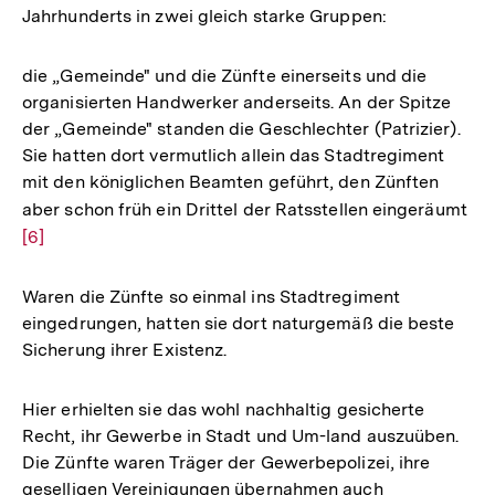
Fußnote
Jahrhunderts in zwei gleich starke Gruppen:
die „Gemeinde" und die Zünfte einerseits und die
organisierten Handwerker anderseits. An der Spitze
der „Gemeinde" standen die Geschlechter (Patrizier).
Sie hatten dort vermutlich allein das Stadtregiment
mit den königlichen Beamten geführt, den Zünften
aber schon früh ein Drittel der Ratsstellen eingeräumt
Zu
[6]
Au
de
Fu
Waren die Zünfte so einmal ins Stadtregiment
eingedrungen, hatten sie dort naturgemäß die beste
Sicherung ihrer Existenz.
Hier erhielten sie das wohl nachhaltig gesicherte
Recht, ihr Gewerbe in Stadt und Um-land auszuüben.
Die Zünfte waren Träger der Gewerbepolizei, ihre
geselligen Vereinigungen übernahmen auch