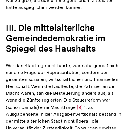
war zu groß, als daß er im eigentlichen Mittelalter
hätte ausgeglichen werden können.
III. Die mittelalterliche
Gemeindedemokratie im
Spiegel des Haushalts
Wer das Stadtregiment führte, war naturgemäß nicht
nur eine Frage der Repräsentation, sondern der
gesamten sozialen, wirtschaftlichen und finanziellen
Herrschaft. Wenn die Kaufleute, die Patrizier an der
Macht waren, sah die Besteuerung anders aus, als
wenn die Zünfte regierten. Die Steuerreform war
(schon damals) eine Machtfrage
Zur
[9]
1. Zur
Ausgabenseite In der Ausgabenwirtschaft bestand in
Auflösung
der mittelalterlichen Stadt nicht überall die
der
Universalität der Zuständigkeit. So wurden gewisse
Fußnote