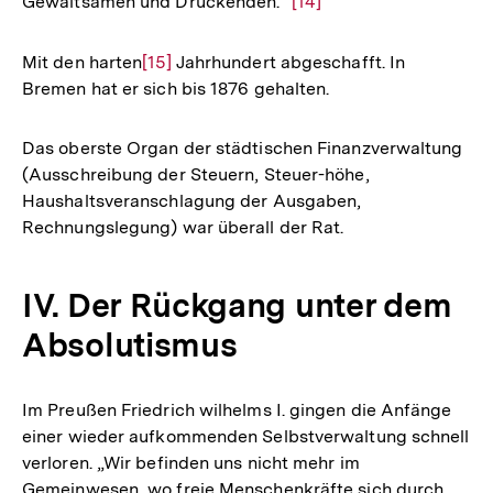
Gewaltsamen und Drückenden."
Zur
[14]
Auflösung
der
Mit den harten
Zur
[15]
Jahrhundert abgeschafft. In
Fußnote
Bremen hat er sich bis 1876 gehalten.
Auflösung
der
Fußnote
Das oberste Organ der städtischen Finanzverwaltung
(Ausschreibung der Steuern, Steuer-höhe,
Haushaltsveranschlagung der Ausgaben,
Rechnungslegung) war überall der Rat.
IV. Der Rückgang unter dem
Absolutismus
Im Preußen Friedrich wilhelms I. gingen die Anfänge
einer wieder aufkommenden Selbstverwaltung schnell
verloren. „Wir befinden uns nicht mehr im
Gemeinwesen, wo freie Menschenkräfte sich durch