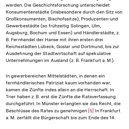
werden. Die Geschichtsforschung unterscheidet
Konsumentenstädte (insbesondere durch den Sitz von
Großkonsumenten, Bischofssitze), Produzenten-und
Gewerbestädte (so frühzeitig Solingen, Ulm,
Augsburg, Bochum und Essen) und Händlerstädte, z.
B. Fernhandel der Hanse mit ihren ersten drei
Reichsstädten Lübeck, Goslar und Dortmund, bis zur
Ausdehnung der Stadtwirtschaft auf spekulative
Unternehmungen im Ausland (z. B. Frankfurt a. M.).
In gewerbereichen Mittelstädten, in denen ein
fernhändlerisches Patriziat kaum vorhanden war,
kamen die Zünfte indes allein an die Herrschaft. In
Trier haben z. B. erst die Zünfte die Ratsverfassung
durchgeführt. In Münster erlangten sie das Recht, die
Beschlüsse des Rates zu genehmigen
Zur
[5]
In Frankfurt
a. M. zerfällt die Bürgerschaft bis zum Ende des 14.
Auflösung
der