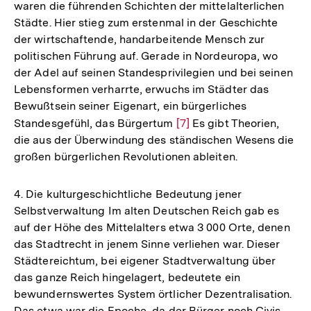
waren die führenden Schichten der mittelalterlichen
Städte. Hier stieg zum erstenmal in der Geschichte
der wirtschaftende, handarbeitende Mensch zur
politischen Führung auf. Gerade in Nordeuropa, wo
der Adel auf seinen Standesprivilegien und bei seinen
Lebensformen verharrte, erwuchs im Städter das
Bewußtsein seiner Eigenart, ein bürgerliches
Standesgefühl, das Bürgertum
Zur
[7]
Es gibt Theorien,
die aus der Überwindung des ständischen Wesens die
Auflösung
großen bürgerlichen Revolutionen ableiten.
der
Fußnote
4. Die kulturgeschichtliche Bedeutung jener
Selbstverwaltung Im alten Deutschen Reich gab es
auf der Höhe des Mittelalters etwa 3 000 Orte, denen
das Stadtrecht in jenem Sinne verliehen war. Dieser
Städtereichtum, bei eigener Stadtverwaltung über
das ganze Reich hingelagert, bedeutete ein
bewundernswertes System örtlicher Dezentralisation.
Das etwa war die Epoche, da der Bürger noch Civis,