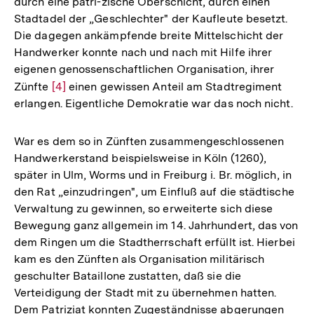
durch eine patri-zische Oberschicht, durch einen
Stadtadel der „Geschlechter" der Kaufleute besetzt.
Die dagegen ankämpfende breite Mittelschicht der
Handwerker konnte nach und nach mit Hilfe ihrer
eigenen genossenschaftlichen Organisation, ihrer
Zünfte
Zur
[4]
einen gewissen Anteil am Stadtregiment
erlangen. Eigentliche Demokratie war das noch nicht.
Auflösung
der
Fußnote
War es dem so in Zünften zusammengeschlossenen
Handwerkerstand beispielsweise in Köln (1260),
später in Ulm, Worms und in Freiburg i. Br. möglich, in
den Rat „einzudringen", um Einfluß auf die städtische
Verwaltung zu gewinnen, so erweiterte sich diese
Bewegung ganz allgemein im 14. Jahrhundert, das von
dem Ringen um die Stadtherrschaft erfüllt ist. Hierbei
kam es den Zünften als Organisation militärisch
geschulter Bataillone zustatten, daß sie die
Verteidigung der Stadt mit zu übernehmen hatten.
Dem Patriziat konnten Zugeständnisse abgerungen