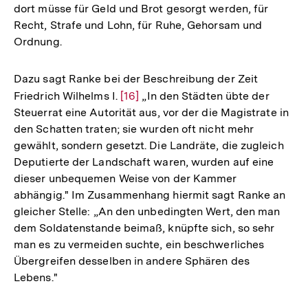
dort müsse für Geld und Brot gesorgt werden, für
Recht, Strafe und Lohn, für Ruhe, Gehorsam und
Ordnung.
Dazu sagt Ranke bei der Beschreibung der Zeit
Friedrich Wilhelms I.
Zur
[16]
„In den Städten übte der
Steuerrat eine Autorität aus, vor der die Magistrate in
Auflösung
den Schatten traten; sie wurden oft nicht mehr
der
gewählt, sondern gesetzt. Die Landräte, die zugleich
Fußnote
Deputierte der Landschaft waren, wurden auf eine
dieser unbequemen Weise von der Kammer
abhängig." Im Zusammenhang hiermit sagt Ranke an
gleicher Stelle: „An den unbedingten Wert, den man
dem Soldatenstande beimaß, knüpfte sich, so sehr
man es zu vermeiden suchte, ein beschwerliches
Übergreifen desselben in andere Sphären des
Lebens."
Zum
Seite