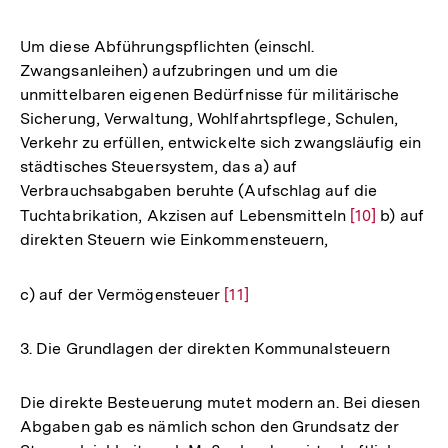
Um diese Abführungspflichten (einschl.
Zwangsanleihen) aufzubringen und um die
unmittelbaren eigenen Bedürfnisse für militärische
Sicherung, Verwaltung, Wohlfahrtspflege, Schulen,
Verkehr zu erfüllen, entwickelte sich zwangsläufig ein
städtisches Steuersystem, das a) auf
Verbrauchsabgaben beruhte (Aufschlag auf die
Tuchtabrikation, Akzisen auf Lebensmitteln
Zur
[10]
b) auf
direkten Steuern wie Einkommensteuern,
Auflösung
der
Fußnote
c) auf der Vermögensteuer
Zur
[11]
Auflösung
der
3. Die Grundlagen der direkten Kommunalsteuern
Fußnote
Die direkte Besteuerung mutet modern an. Bei diesen
Abgaben gab es nämlich schon den Grundsatz der