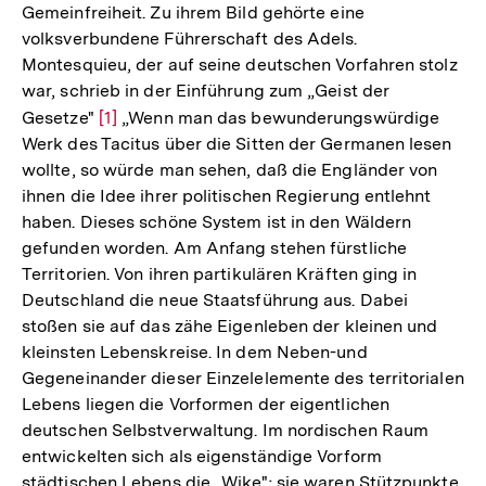
Gemeinfreiheit. Zu ihrem Bild gehörte eine
volksverbundene Führerschaft des Adels.
Montesquieu, der auf seine deutschen Vorfahren stolz
war, schrieb in der Einführung zum „Geist der
Gesetze"
Zur
[1]
„Wenn man das bewunderungswürdige
Werk des Tacitus über die Sitten der Germanen lesen
Auflösung
wollte, so würde man sehen, daß die Engländer von
der
ihnen die Idee ihrer politischen Regierung entlehnt
Fußnote
haben. Dieses schöne System ist in den Wäldern
gefunden worden. Am Anfang stehen fürstliche
Territorien. Von ihren partikulären Kräften ging in
Deutschland die neue Staatsführung aus. Dabei
stoßen sie auf das zähe Eigenleben der kleinen und
kleinsten Lebenskreise. In dem Neben-und
Gegeneinander dieser Einzelelemente des territorialen
Lebens liegen die Vorformen der eigentlichen
deutschen Selbstverwaltung. Im nordischen Raum
entwickelten sich als eigenständige Vorform
städtischen Lebens die „Wike"; sie waren Stützpunkte