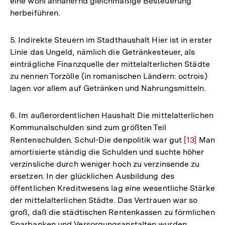
eine wohl annähernd gleichmäßige Besteuerung
herbeiführen.
5. Indirekte Steuern im Stadthaushalt Hier ist in erster
Linie das Ungeld, nämlich die Getränkesteuer, als
einträgliche Finanzquelle der mittelalterlichen Städte
zu nennen Torzölle (in romanischen Ländern: octrois)
lagen vor allem auf Getränken und Nahrungsmitteln.
6. Im außerordentlichen Haushalt Die mittelalterlichen
Kommunalschulden sind zum größten Teil
Rentenschulden. Schul-Die denpolitik war gut
Zur
[13]
Man
amortisierte ständig die Schulden und suchte höher
Auflösung
verzinsliche durch weniger hoch zu verzinsende zu
der
ersetzen. In der glücklichen Ausbildung des
Fußnote
öffentlichen Kreditwesens lag eine wesentliche Stärke
der mittelalterlichen Städte. Das Vertrauen war so
groß, daß die städtischen Rentenkassen zu förmlichen
Sparbanken und Versorgungsanstalten wurden.