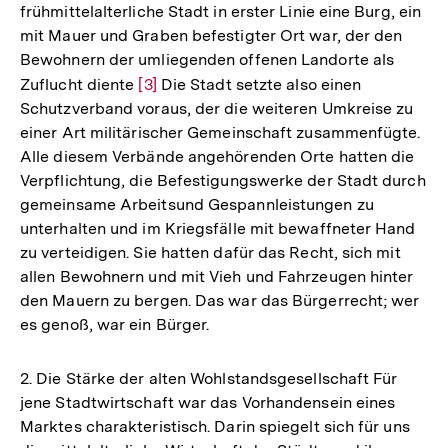
frühmittelalterliche Stadt in erster Linie eine Burg, ein
Auflösung
mit Mauer und Graben befestigter Ort war, der den
der
Bewohnern der umliegenden offenen Landorte als
Fußnote
Zuflucht diente
Zur
[3]
Die Stadt setzte also einen
Schutzverband voraus, der die weiteren Umkreise zu
Auflösung
einer Art militärischer Gemeinschaft zusammenfügte.
der
Alle diesem Verbände angehörenden Orte hatten die
Fußnote
Verpflichtung, die Befestigungswerke der Stadt durch
gemeinsame Arbeitsund Gespannleistungen zu
unterhalten und im Kriegsfälle mit bewaffneter Hand
zu verteidigen. Sie hatten dafür das Recht, sich mit
allen Bewohnern und mit Vieh und Fahrzeugen hinter
den Mauern zu bergen. Das war das Bürgerrecht; wer
es genoß, war ein Bürger.
2. Die Stärke der alten Wohlstandsgesellschaft Für
jene Stadtwirtschaft war das Vorhandensein eines
Marktes charakteristisch. Darin spiegelt sich für uns