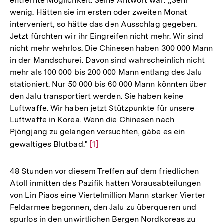
entfernte Möglichkeit. Seine Antwort war: „Sehr
wenig. Hätten sie im ersten oder zweiten Monat
interveniert, so hätte das den Ausschlag gegeben.
Jetzt fürchten wir ihr Eingreifen nicht mehr. Wir sind
nicht mehr wehrlos. Die Chinesen haben 300 000 Mann
in der Mandschurei. Davon sind wahrscheinlich nicht
mehr als 100 000 bis 200 000 Mann entlang des Jalu
stationiert. Nur 50 000 bis 60 000 Mann könnten über
den Jalu transportiert werden. Sie haben keine
Luftwaffe. Wir haben jetzt Stützpunkte für unsere
Luftwaffe in Korea. Wenn die Chinesen nach
Pjöngjang zu gelangen versuchten, gäbe es ein
gewaltiges Blutbad."
Zur
[1]
Auflösung
der
48 Stunden vor diesem Treffen auf dem friedlichen
Fußnote
Atoll inmitten des Pazifik hatten Vorausabteilungen
von Lin Piaos eine Viertelmillion Mann starker Vierter
Feldarmee begonnen, den Jalu zu überqueren und
spurlos in den unwirtlichen Bergen Nordkoreas zu