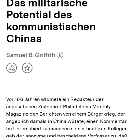
Das militärische
Potential des
kommunistischen
Chinas
Samuel B. Griffith
(Mehr zum Autor)
öffnen
Teilen
Inhalt
Optionen
merken
anzeigen
Vor 166 Jahren widmete ein Redakteur der
angesehenen Zeitschrift Philadelphia Monthly
Magazine den Berichten von einem Bürgerkrieg, der
angeblich damals in China wütete, einen Kommentar.
Im Unterschied zu manchen seiner heutigen Kollegen
gab der anonyme und bescheidene Verfasser zu, daß