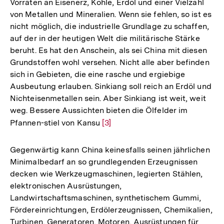
Vorräten an Eisenerz, Kohle, Erdöl und einer Vielzahl
von Metallen und Mineralien. Wenn sie fehlen, so ist es
nicht möglich, die industrielle Grundlage zu schaffen,
auf der in der heutigen Welt die militärische Stärke
beruht. Es hat den Anschein, als sei China mit diesen
Grundstoffen wohl versehen. Nicht alle aber befinden
sich in Gebieten, die eine rasche und ergiebige
Ausbeutung erlauben. Sinkiang soll reich an Erdöl und
Nichteisenmetallen sein. Aber Sinkiang ist weit, weit
weg. Bessere Aussichten bieten die Ölfelder im
Pfannen-stiel von Kansu
Zur
[3]
Auflösung
der
Gegenwärtig kann China keinesfalls seinen jährlichen
Fußnote
Minimalbedarf an so grundlegenden Erzeugnissen
decken wie Werkzeugmaschinen, legierten Stählen,
elektronischen Ausrüstungen,
Landwirtschaftsmaschinen, synthetischem Gummi,
Fördereinrichtungen, Erdölerzeugnissen, Chemikalien,
Turbinen, Generatoren, Motoren, Ausrüstungen für