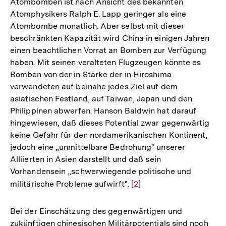
Atombomben ist nach Ansicht des bekannten
Atomphysikers Ralph E. Lapp geringer als eine
Atombombe monatlich. Aber selbst mit dieser
beschränkten Kapazität wird China in einigen Jahren
einen beachtlichen Vorrat an Bomben zur Verfügung
haben. Mit seinen veralteten Flugzeugen könnte es
Bomben von der in Stärke der in Hiroshima
verwendeten auf beinahe jedes Ziel auf dem
asiatischen Festland, auf Taiwan, Japan und den
Philippinen abwerfen. Hanson Baldwin hat darauf
hingewiesen, daß dieses Potential zwar gegenwärtig
keine Gefahr für den nordamerikanischen Kontinent,
jedoch eine „unmittelbare Bedrohung" unserer
Alliierten in Asien darstellt und daß sein
Vorhandensein „schwerwiegende politische und
militärische Probleme aufwirft".
Zur
[2]
Auflösung
der
Bei der Einschätzung des gegenwärtigen und
Fußnote
zukünftigen chinesischen Militärpotentials sind noch