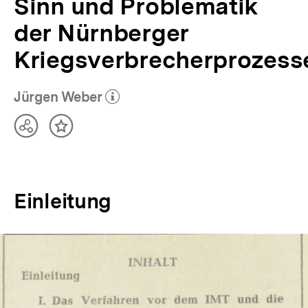
Sinn und Problematik
der Nürnberger
Kriegsverbrecherprozess
Jürgen Weber
(Mehr zum Autor)
öffnen
Teilen
Inhalt
Optionen
merken
anzeigen
Einleitung