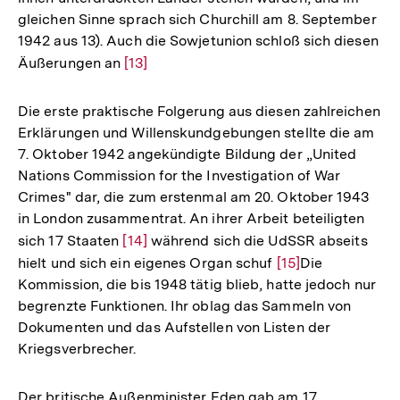
gleichen Sinne sprach sich Churchill am 8. September
1942 aus 13). Auch die Sowjetunion schloß sich diesen
Äußerungen an
Zur
[13]
Auflösung
der
Die erste praktische Folgerung aus diesen zahlreichen
Fußnote
Erklärungen und Willenskundgebungen stellte die am
7. Oktober 1942 angekündigte Bildung der „United
Nations Commission for the Investigation of War
Crimes" dar, die zum erstenmal am 20. Oktober 1943
in London zusammentrat. An ihrer Arbeit beteiligten
sich 17 Staaten
Zur
[14]
während sich die UdSSR abseits
hielt und sich ein eigenes Organ schuf
Auflösung
Zur
[15]
Die
Kommission, die bis 1948 tätig blieb, hatte jedoch nur
der
Auflösung
begrenzte Funktionen. Ihr oblag das Sammeln von
Fußnote
der
Dokumenten und das Aufstellen von Listen der
Fußnote
Kriegsverbrecher.
Der britische Außenminister Eden gab am 17.