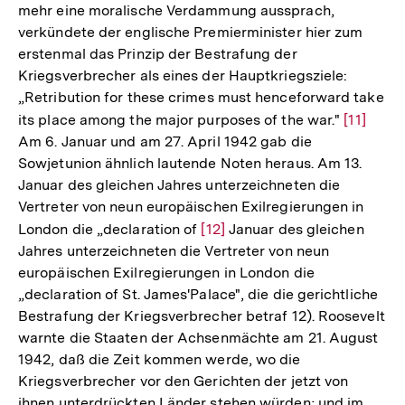
mehr eine moralische Verdammung aussprach,
verkündete der englische Premierminister hier zum
erstenmal das Prinzip der Bestrafung der
Kriegsverbrecher als eines der Hauptkriegsziele:
„Retribution for these crimes must henceforward take
its place among the major purposes of the war."
Zur
[11]
Am 6. Januar und am 27. April 1942 gab die
Auflösu
Sowjetunion ähnlich lautende Noten heraus. Am 13.
der
Januar des gleichen Jahres unterzeichneten die
Fußnote
Vertreter von neun europäischen Exilregierungen in
London die „declaration of
Zur
[12]
Januar des gleichen
Jahres unterzeichneten die Vertreter von neun
Auflösung
europäischen Exilregierungen in London die
der
„declaration of St. James'Palace", die die gerichtliche
Fußnote
Bestrafung der Kriegsverbrecher betraf 12). Roosevelt
warnte die Staaten der Achsenmächte am 21. August
1942, daß die Zeit kommen werde, wo die
Kriegsverbrecher vor den Gerichten der jetzt von
ihnen unterdrückten Länder stehen würden; und im