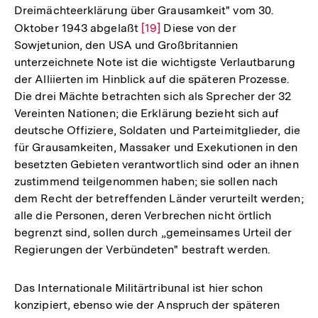
Dreimächteerklärung über Grausamkeit" vom 30.
Oktober 1943 abgelaßt
Zur
[19]
Diese von der
Sowjetunion, den USA und Großbritannien
Auflösung
unterzeichnete Note ist die wichtigste Verlautbarung
der
der Alliierten im Hinblick auf die späteren Prozesse.
Fußnote
Die drei Mächte betrachten sich als Sprecher der 32
Vereinten Nationen; die Erklärung bezieht sich auf
deutsche Offiziere, Soldaten und Parteimitglieder, die
für Grausamkeiten, Massaker und Exekutionen in den
besetzten Gebieten verantwortlich sind oder an ihnen
zustimmend teilgenommen haben; sie sollen nach
dem Recht der betreffenden Länder verurteilt werden;
alle die Personen, deren Verbrechen nicht örtlich
begrenzt sind, sollen durch „gemeinsames Urteil der
Regierungen der Verbündeten" bestraft werden.
Das Internationale Militärtribunal ist hier schon
konzipiert, ebenso wie der Anspruch der späteren