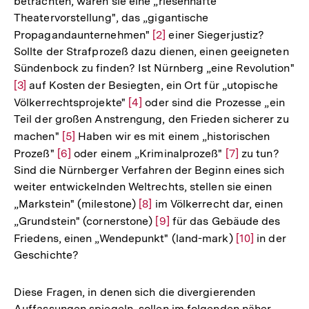
betrachten, waren sie eine „riesenhafte
Auflösun
Theatervorstellung", das „gigantische
der
Propagandaunternehmen"
Zur
[2]
einer Siegerjustiz?
Fußnote
Sollte der Strafprozeß dazu dienen, einen geeigneten
Auflösung
Sündenbock zu finden? Ist Nürnberg „eine Revolution"
der
Zur
[3]
auf Kosten der Besiegten, ein Ort für „utopische
Fußnote
Auflösung
Völkerrechtsprojekte"
Zur
[4]
oder sind die Prozesse „ein
Teil der großen Anstrengung, den Frieden sicherer zu
der
Auflösung
machen"
Zur
[5]
Haben wir es mit einem „historischen
Fußnote
der
Prozeß"
Zur
[6]
Auflösung
oder einem „Kriminalprozeß"
Zur
[7]
zu tun?
Fußnote
Sind die Nürnberger Verfahren der Beginn eines sich
Auflösung
der
Auflösung
weiter entwickelnden Weltrechts, stellen sie einen
der
Fußnote
der
„Markstein" (milestone)
Zur
[8]
im Völkerrecht dar, einen
Fußnote
Fußnote
„Grundstein" (cornerstone)
Auflösung
Zur
[9]
für das Gebäude des
Friedens, einen „Wendepunkt" (land-mark)
der
Auflösung
Zur
[10]
in der
Geschichte?
Fußnote
der
Auflösung
Fußnote
der
Fußnote
Diese Fragen, in denen sich die divergierenden
Auffassungen spiegeln, sollen im folgenden näher