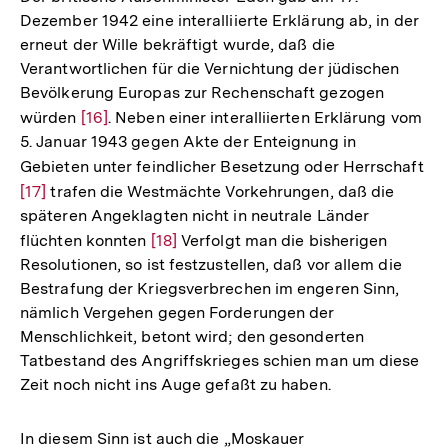
Dezember 1942 eine interalliierte Erklärung ab, in der
erneut der Wille bekräftigt wurde, daß die
Verantwortlichen für die Vernichtung der jüdischen
Bevölkerung Europas zur Rechenschaft gezogen
würden
Zur
[16]
. Neben einer interalliierten Erklärung vom
5. Januar 1943 gegen Akte der Enteignung in
Auflösung
Gebieten unter feindlicher Besetzung oder Herrschaft
Zu
der
[17]
trafen die Westmächte Vorkehrungen, daß die
Au
Fußnote
späteren Angeklagten nicht in neutrale Länder
de
flüchten konnten
Zur
[18]
Verfolgt man die bisherigen
Fu
Resolutionen, so ist festzustellen, daß vor allem die
Auflösung
Bestrafung der Kriegsverbrechen im engeren Sinn,
der
nämlich Vergehen gegen Forderungen der
Fußnote
Menschlichkeit, betont wird; den gesonderten
Tatbestand des Angriffskrieges schien man um diese
Zeit noch nicht ins Auge gefaßt zu haben.
In diesem Sinn ist auch die „Moskauer