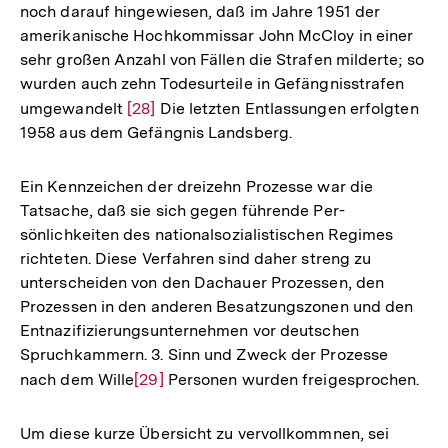
noch darauf hingewiesen, daß im Jahre 1951 der
amerikanische Hochkommissar John McCloy in einer
sehr großen Anzahl von Fällen die Strafen milderte; so
wurden auch zehn Todesurteile in Gefängnisstrafen
umgewandelt
Zur
[28]
Die letzten Entlassungen erfolgten
1958 aus dem Gefängnis Landsberg.
Auflösung
der
Fußnote
Ein Kennzeichen der dreizehn Prozesse war die
Tatsache, daß sie sich gegen führende Per-
sönlichkeiten des nationalsozialistischen Regimes
richteten. Diese Verfahren sind daher streng zu
unterscheiden von den Dachauer Prozessen, den
Prozessen in den anderen Besatzungszonen und den
Entnazifizierungsunternehmen vor deutschen
Spruchkammern. 3. Sinn und Zweck der Prozesse
nach dem Wille
Zur
[29]
Personen wurden freigesprochen.
Auflösung
der
Um diese kurze Übersicht zu vervollkommnen, sei