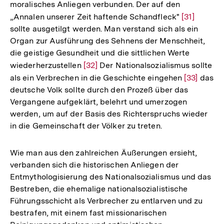
moralisches Anliegen verbunden. Der auf den
Fußnote
„Annalen unserer Zeit haftende Schandfleck"
Zur
[31]
sollte ausgetilgt werden. Man verstand sich als ein
Auflösung
Organ zur Ausführung des Sehnens der Menschheit,
der
die geistige Gesundheit und die sittlichen Werte
Fußnote
wiederherzustellen
Zur
[32]
Der Nationalsozialismus sollte
als ein Verbrechen in die Geschichte eingehen
Auflösung
Zur
[33]
das
deutsche Volk sollte durch den Prozeß über das
der
Auflösung
Vergangene aufgeklärt, belehrt und umerzogen
Fußnote
der
werden, um auf der Basis des Richterspruchs wieder
Fußnote
in die Gemeinschaft der Völker zu treten.
Wie man aus den zahlreichen Äußerungen ersieht,
verbanden sich die historischen Anliegen der
Entmythologisierung des Nationalsozialismus und das
Bestreben, die ehemalige nationalsozialistische
Führungsschicht als Verbrecher zu entlarven und zu
bestrafen, mit einem fast missionarischen