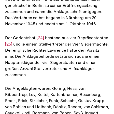
gerichtshof in Berlin zu seiner Eröffnungssitzung
zusammen und nahm die Anklageschrift entgegen.
Das Verfahren selbst begann in Nürnberg am 20.
November 1945 und endete am 1. Oktober 1946.
Der Gerichtshof
Zur
[24]
bestand aus vier Repräsentanten
Zur
[25]
und je einem Stellvertreter der Vier Siegermächte.
Auflösung
Der englische Richter Lawrence hatte den Vorsitz
Auflösung
der
inne. Die Anklagebehörde setzte sich aus je einem
der
Fußnote
Hauptankläger der vier Siegerstaaten und einer
Fußnote
großen Anzahl Stellvertreter und Hilfsankläger
zusammen.
Die Angeklagten waren: Göring, Hess, von
Ribbentrop, Ley, Keitel, Kaltenbrunner, Rosenberg,
Frank, Frick, Streicher, Funk, Schacht, Gustav Krupp
von Bohlen und Halbach, Dönitz, Raeder, von Schirach,
Sauckel, Jodl, Bormann, von Papen, Seyß-Inquart,