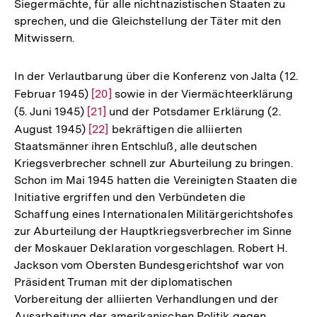
Siegermächte, für alle nichtnazistischen Staaten zu
sprechen, und die Gleichstellung der Täter mit den
Mitwissern.
In der Verlautbarung über die Konferenz von Jalta (12.
Februar 1945)
Zur
[20]
sowie in der Viermächteerklärung
(5. Juni 1945)
Zur
[21]
Auflösung
und der Potsdamer Erklärung (2.
August 1945)
Auflösung
Zur
[22]
der
bekräftigen die alliierten
Staatsmänner ihren Entschluß, alle deutschen
der
Auflösung
Fußnote
Kriegsverbrecher schnell zur Aburteilung zu bringen.
Fußnote
der
Schon im Mai 1945 hatten die Vereinigten Staaten die
Fußnote
Initiative ergriffen und den Verbündeten die
Schaffung eines Internationalen Militärgerichtshofes
zur Aburteilung der Hauptkriegsverbrecher im Sinne
der Moskauer Deklaration vorgeschlagen. Robert H.
Jackson vom Obersten Bundesgerichtshof war von
Präsident Truman mit der diplomatischen
Vorbereitung der alliierten Verhandlungen und der
Ausarbeitung der amerikanischen Politik gegen