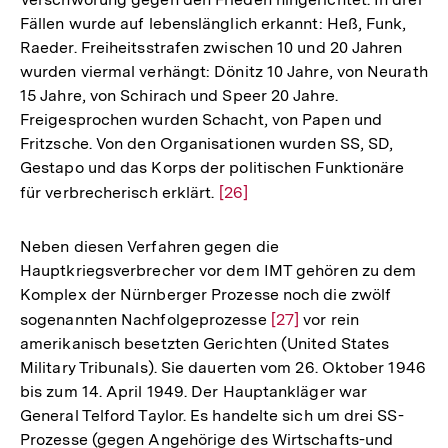
Fällen wurde auf lebenslänglich erkannt: Heß, Funk,
Raeder. Freiheitsstrafen zwischen 10 und 20 Jahren
wurden viermal verhängt: Dönitz 10 Jahre, von Neurath
15 Jahre, von Schirach und Speer 20 Jahre.
Freigesprochen wurden Schacht, von Papen und
Fritzsche. Von den Organisationen wurden SS, SD,
Gestapo und das Korps der politischen Funktionäre
für verbrecherisch erklärt.
Zur
[26]
Auflösung
der
Neben diesen Verfahren gegen die
Fußnote
Hauptkriegsverbrecher vor dem IMT gehören zu dem
Komplex der Nürnberger Prozesse noch die zwölf
sogenannten Nachfolgeprozesse
Zur
[27]
vor rein
amerikanisch besetzten Gerichten (United States
Auflösung
Military Tribunals). Sie dauerten vom 26. Oktober 1946
der
bis zum 14. April 1949. Der Hauptankläger war
Fußnote
General Telford Taylor. Es handelte sich um drei SS-
Prozesse (gegen Angehörige des Wirtschafts-und