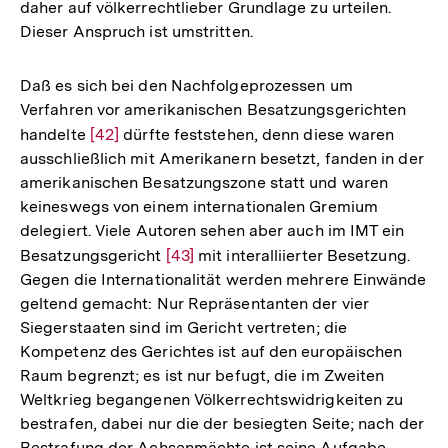
daher auf völkerrechtlieber Grundlage zu urteilen.
Auflösung
Dieser Anspruch ist umstritten.
der
Fußnote
Daß es sich bei den Nachfolgeprozessen um
Verfahren vor amerikanischen Besatzungsgerichten
handelte
Zur
[42]
dürfte feststehen, denn diese waren
ausschließlich mit Amerikanern besetzt, fanden in der
Auflösung
amerikanischen Besatzungszone statt und waren
der
keineswegs von einem internationalen Gremium
Fußnote
delegiert. Viele Autoren sehen aber auch im IMT ein
Besatzungsgericht
Zur
[43]
mit interalliierter Besetzung.
Gegen die Internationalität werden mehrere Einwände
Auflösung
geltend gemacht: Nur Repräsentanten der vier
der
Siegerstaaten sind im Gericht vertreten; die
Fußnote
Kompetenz des Gerichtes ist auf den europäischen
Raum begrenzt; es ist nur befugt, die im Zweiten
Weltkrieg begangenen Völkerrechtswidrigkeiten zu
bestrafen, dabei nur die der besiegten Seite; nach der
Bestrafung der Achsenmächte ist seine Aufgabe