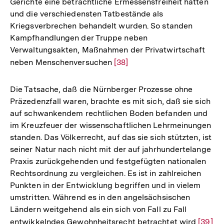
Gerichte eine beträchtliche Ermessensfreiheit hatten
und die verschiedensten Tatbestände als
Kriegsverbrechen behandelt wurden. So standen
Kampfhandlungen der Truppe neben
Verwaltungsakten, Maßnahmen der Privatwirtschaft
neben Menschenversuchen
Zur
[38]
Auflösung
der
Die Tatsache, daß die Nürnberger Prozesse ohne
Fußnote
Präzedenzfall waren, brachte es mit sich, daß sie sich
auf schwankendem rechtlichen Boden befanden und
im Kreuzfeuer der wissenschaftlichen Lehrmeinungen
standen. Das Völkerrecht, auf das sie sich stützten, ist
seiner Natur nach nicht mit der auf jahrhundertelange
Praxis zurückgehenden und festgefügten nationalen
Rechtsordnung zu vergleichen. Es ist in zahlreichen
Punkten in der Entwicklung begriffen und in vielem
umstritten. Während es in den angelsächsischen
Ländern weitgehend als ein sich von Fall zu Fall
entwikkelndes Gewohnheitsrecht betrachtet wird
Zur
[39]