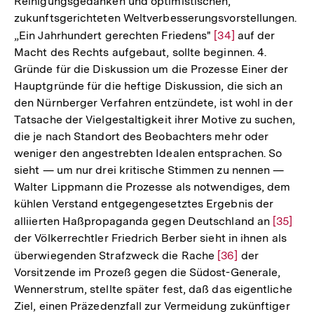
Reinigungsgedanken und optimistischen,
zukunftsgerichteten Weltverbesserungsvorstellungen.
„Ein Jahrhundert gerechten Friedens"
Zur
[34]
auf der
Macht des Rechts aufgebaut, sollte beginnen. 4.
Auflösung
Gründe für die Diskussion um die Prozesse Einer der
der
Hauptgründe für die heftige Diskussion, die sich an
Fußnote
den Nürnberger Verfahren entzündete, ist wohl in der
Tatsache der Vielgestaltigkeit ihrer Motive zu suchen,
die je nach Standort des Beobachters mehr oder
weniger den angestrebten Idealen entsprachen. So
sieht — um nur drei kritische Stimmen zu nennen —
Walter Lippmann die Prozesse als notwendiges, dem
kühlen Verstand entgegengesetztes Ergebnis der
alliierten Haßpropaganda gegen Deutschland an
Zur
[35]
der Völkerrechtler Friedrich Berber sieht in ihnen als
Auflös
überwiegenden Strafzweck die Rache
Zur
[36]
der
der
Vorsitzende im Prozeß gegen die Südost-Generale,
Auflösung
Fußnot
Wennerstrum, stellte später fest, daß das eigentliche
der
Ziel, einen Präzedenzfall zur Vermeidung zukünftiger
Fußnote