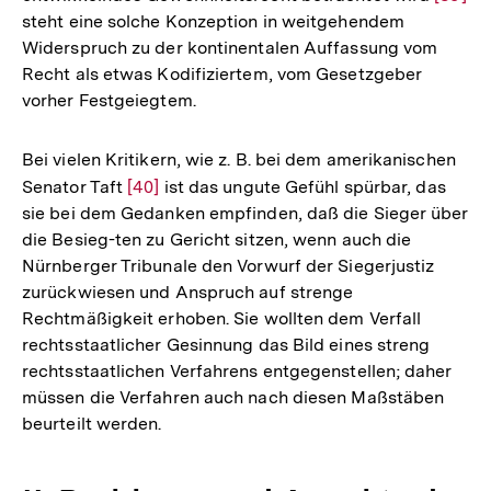
steht eine solche Konzeption in weitgehendem
Auflös
Widerspruch zu der kontinentalen Auffassung vom
der
Recht als etwas Kodifiziertem, vom Gesetzgeber
Fußno
vorher Festgeiegtem.
Bei vielen Kritikern, wie z. B. bei dem amerikanischen
Senator Taft
Zur
[40]
ist das ungute Gefühl spürbar, das
sie bei dem Gedanken empfinden, daß die Sieger über
Auflösung
die Besieg-ten zu Gericht sitzen, wenn auch die
der
Nürnberger Tribunale den Vorwurf der Siegerjustiz
Fußnote
zurückwiesen und Anspruch auf strenge
Rechtmäßigkeit erhoben. Sie wollten dem Verfall
rechtsstaatlicher Gesinnung das Bild eines streng
rechtsstaatlichen Verfahrens entgegenstellen; daher
müssen die Verfahren auch nach diesen Maßstäben
beurteilt werden.