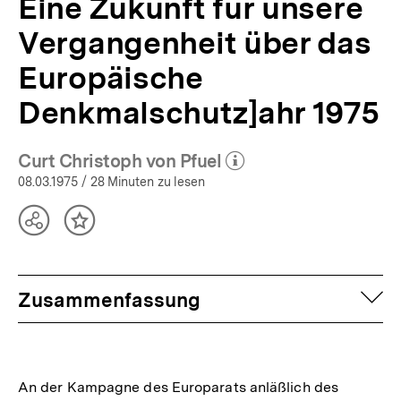
Eine Zukunft für unsere
Vergangenheit über das
Europäische
Denkmalschutz]ahr 1975
Curt Christoph von Pfuel
(Mehr zum Autor)
öffnen
08.03.1975
/ 28 Minuten zu lesen
Teilen
Inhalt
Optionen
merken
anzeigen
auf
Zusammenfassung
An der Kampagne des Europarats anläßlich des