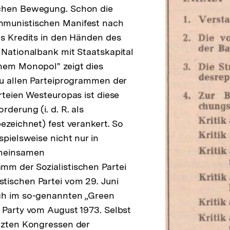
chen Bewegung. Schon die
munistischen Manifest nach
es Kredits in den Händen des
 Nationalbank mit Staatskapital
hem Monopol" zeigt dies
zu allen Parteiprogrammen der
arteien Westeuropas ist diese
rderung (i. d. R. als
bezeichnet) fest verankert. So
spielsweise nicht nur in
emeinsamen
mm der Sozialistischen Partei
tischen Partei vom 29. Juni
ch im so-genannten „Green
 Party vom August 1973. Selbst
tzten Kongressen der