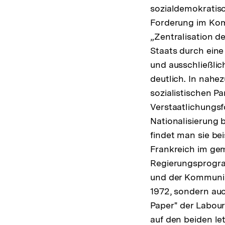
sozialdemokratis
Forderung im Kom
„Zentralisation d
Staats durch eine
und ausschließlic
deutlich. In nahe
sozialistischen P
Verstaatlichungsfo
Nationalisierung 
findet man sie bei
Frankreich im g
Regierungsprogra
und der Kommunis
1972, sondern au
Paper" der Labour
auf den beiden le