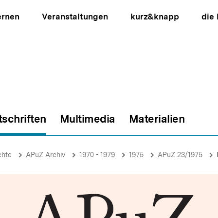
ernen
Veranstaltungen
kurz&knapp
die
tschriften
Multimedia
Materialien
ion
chte
APuZ Archiv
1970 - 1979
1975
APuZ 23/1975