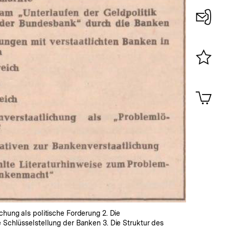
Konta
0
Merklist
ansehen
0
Artik
im
Shop-
Warenko
ansehen
ichung als politische Forderung 2. Die
e Schlüsselstellung der Banken 3. Die Struktur des