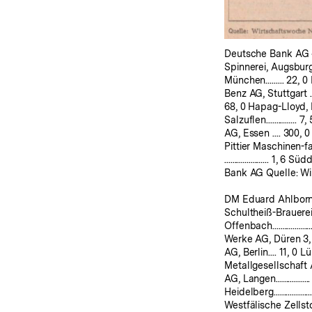
Deutsche Bank AG •
Spinnerei, Augsburg ...
München......... 22, 
Benz AG, Stuttgart ......
68, 0 Hapag-Lloyd,
Salzuflen............... 7,
AG, Essen .... 300, 0 
Pittier Maschinen-f
...................... 1
Bank AG Quelle: Wir
DM Eduard Ahlborn AG,
Schultheiß-Brauerei
Offenbach.............
Werke AG, Düren 3, 0
AG, Berlin.... 11, 0
Metallgesellschaft AG
AG, Langen...........
Heidelberg................
Westfälische Zellst