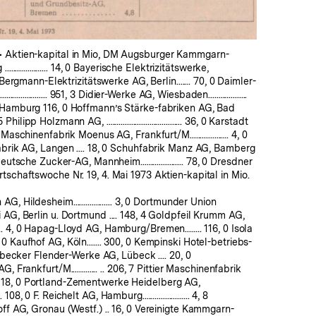
 Aktien-kapital in Mio, DM Augsburger Kammgarn-
.................. 14, 0 Bayerische Elektrizitätswerke,
0 Bergmann-Elektrizitätswerke AG, Berlin....... 70, 0 Daimler-
.................. 951, 3 Didier-Werke AG, Wiesbaden...................
 Hamburg 116, 0 Hoffmann’s Stärke-fabriken AG, Bad
 5 Philipp Holzmann AG, ..................................... 36, 0 Karstadt
Maschinenfabrik Moenus AG, Frankfurt/M................... 4, 0
abrik AG, Langen .... 18, 0 Schuhfabrik Manz AG, Bamberg
, 6 Süddeutsche Zucker-AG, Mannheim..................... 78, 0 Dresdner
tschaftswoche Nr. 19, 4. Mai 1973 Aktien-kapital in Mio.
 Hildesheim................... 3, 0 Dortmunder Union
 AG, Berlin u. Dortmund .... 148, 4 Goldpfeil Krumm AG,
........ 4, 0 Hapag-Lloyd AG, Hamburg/Bremen........ 116, 0 Isola
 Kaufhof AG, Köln....... 300, 0 Kempinski Hotel-betriebs-
 Lübecker Flender-Werke AG, Lübeck .... 20, 0
, Frankfurt/M............. .. 206, 7 Pittier Maschinenfabrik
...... 18, 0 Portland-Zementwerke Heidelberg AG,
.... 108, 0 F. Reichelt AG, Hamburg....................... 4, 8
off AG, Gronau (Westf.) .. 16, 0 Vereinigte Kammgarn-