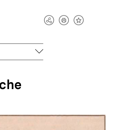
Artikel
Teilen
Inhalt
drucken
Optionen
merken
anzeigen
aufklappen
sche