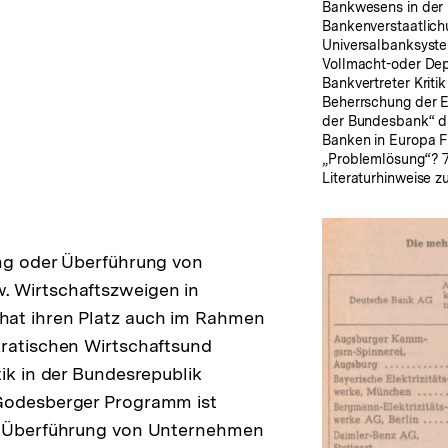
Bankwesens in der 
Bankenverstaatlich
Universalbanksystem
Vollmacht-oder Dep
Bankvertreter Kriti
Beherrschung der E
der Bundesbank“ du
Banken in Europa Fr
„Problemlösung“? 7
Literaturhinweise 
ung oder Überführung von
 Wirtschaftszweigen in
at ihren Platz auch im Rahmen
kratischen Wirtschaftsund
tik in der Bundesrepublik
Godesberger Programm ist
e Überführung von Unternehmen