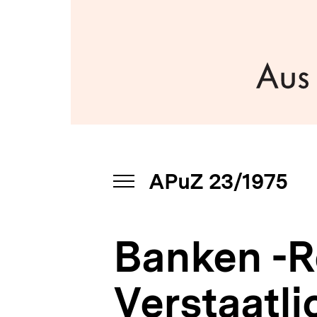
|
a
bpb.de
t
i
o
n
APuZ 23/1975
INHALTSNAVIGATION
ÖFFNEN
Banken -R
Verstaatl