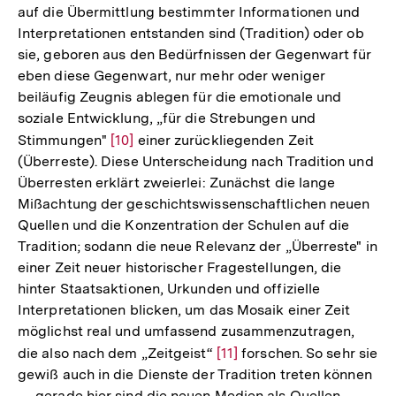
auf die Übermittlung bestimmter Informationen und
Interpretationen entstanden sind (Tradition) oder ob
sie, geboren aus den Bedürfnissen der Gegenwart für
eben diese Gegenwart, nur mehr oder weniger
beiläufig Zeugnis ablegen für die emotionale und
soziale Entwicklung, „für die Strebungen und
Stimmungen"
Zur
[10]
einer zurückliegenden Zeit
(Überreste). Diese Unterscheidung nach Tradition und
Auflösung
Überresten erklärt zweierlei: Zunächst die lange
der
Mißachtung der geschichtswissenschaftlichen neuen
Fußnote
Quellen und die Konzentration der Schulen auf die
Tradition; sodann die neue Relevanz der „Überreste" in
einer Zeit neuer historischer Fragestellungen, die
hinter Staatsaktionen, Urkunden und offizielle
Interpretationen blicken, um das Mosaik einer Zeit
möglichst real und umfassend zusammenzutragen,
die also nach dem „Zeitgeist“
Zur
[11]
forschen. So sehr sie
gewiß auch in die Dienste der Tradition treten können
Auflösung
— gerade hier sind die neuen Medien als Quellen