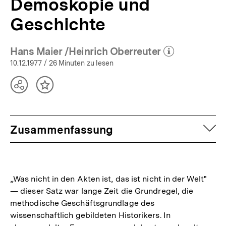
Demoskopie und
Geschichte
Hans Maier /Heinrich Oberreuter
(Mehr zum Autor)
öffnen
10.12.1977
/ 26 Minuten zu lesen
Teilen
Inhalt
Optionen
merken
anzeigen
auf
Zusammenfassung
„Was nicht in den Akten ist, das ist nicht in der Welt"
— dieser Satz war lange Zeit die Grundregel, die
methodische Geschäftsgrundlage des
wissenschaftlich gebildeten Historikers. In