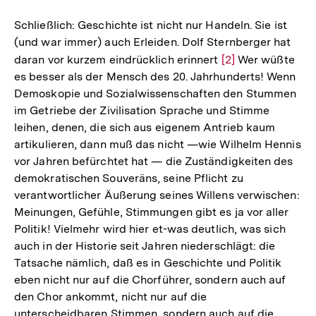
Schließlich: Geschichte ist nicht nur Handeln. Sie ist
(und war immer) auch Erleiden. Dolf Sternberger hat
daran vor kurzem eindrücklich erinnert
Zur
[2]
Wer wüßte
es besser als der Mensch des 20. Jahrhunderts! Wenn
Auflösung
Demoskopie und Sozialwissenschaften den Stummen
der
im Getriebe der Zivilisation Sprache und Stimme
Fußnote
leihen, denen, die sich aus eigenem Antrieb kaum
artikulieren, dann muß das nicht —wie Wilhelm Hennis
vor Jahren befürchtet hat — die Zuständigkeiten des
demokratischen Souveräns, seine Pflicht zu
verantwortlicher Äußerung seines Willens verwischen:
Meinungen, Gefühle, Stimmungen gibt es ja vor aller
Politik! Vielmehr wird hier et-was deutlich, was sich
auch in der Historie seit Jahren niederschlägt: die
Tatsache nämlich, daß es in Geschichte und Politik
eben nicht nur auf die Chorführer, sondern auch auf
den Chor ankommt, nicht nur auf die
unterscheidbaren Stimmen, sondern auch auf die