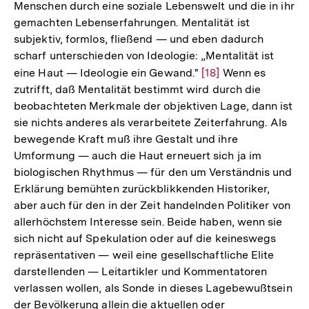
Menschen durch eine soziale Lebenswelt und die in ihr
der
gemachten Lebenserfahrungen. Mentalität ist
Fußnote
subjektiv, formlos, fließend — und eben dadurch
scharf unterschieden von Ideologie: „Mentalität ist
eine Haut — Ideologie ein Gewand."
Zur
[18]
Wenn es
zutrifft, daß Mentalität bestimmt wird durch die
Auflösung
beobachteten Merkmale der objektiven Lage, dann ist
der
sie nichts anderes als verarbeitete Zeiterfahrung. Als
Fußnote
bewegende Kraft muß ihre Gestalt und ihre
Umformung — auch die Haut erneuert sich ja im
biologischen Rhythmus — für den um Verständnis und
Erklärung bemühten zurückblikkenden Historiker,
aber auch für den in der Zeit handelnden Politiker von
allerhöchstem Interesse sein. Beide haben, wenn sie
sich nicht auf Spekulation oder auf die keineswegs
repräsentativen — weil eine gesellschaftliche Elite
darstellenden — Leitartikler und Kommentatoren
verlassen wollen, als Sonde in dieses Lagebewußtsein
der Bevölkerung allein die aktuellen oder