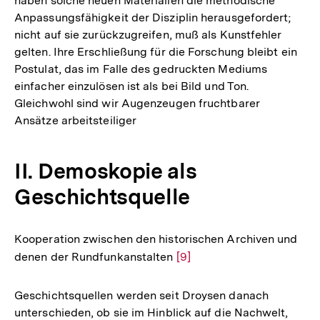
haben solche neuen Materialien die methodische
Auflösung
Anpassungsfähigkeit der Disziplin herausgefordert;
der
nicht auf sie zurückzugreifen, muß als Kunstfehler
Fußnote
gelten. Ihre Erschließung für die Forschung bleibt ein
Postulat, das im Falle des gedruckten Mediums
einfacher einzulösen ist als bei Bild und Ton.
Gleichwohl sind wir Augenzeugen fruchtbarer
Ansätze arbeitsteiliger
II. Demoskopie als
Geschichtsquelle
Kooperation zwischen den historischen Archiven und
denen der Rundfunkanstalten
Zur
[9]
Auflösung
der
Geschichtsquellen werden seit Droysen danach
Fußnote
unterschieden, ob sie im Hinblick auf die Nachwelt,