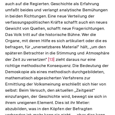
auch auf die Regierten. Geschichte als Erfahrung
umfaßt beides und verlangt analytische Bemühungen
in beiden Richtungen. Eine neue Verteilung der
verfassungspolitischen Kräfte schafft auch ein neues
Gewicht von Quellen, schafft neue Fragerichtungen.
Das Volk tritt auf die historische Bühne. Wer die
Organe, mit deren Hilfe es sich artikuliert oder die es
befragen, für „unersetzbares Material" hält, „um den
späteren Betrachter in die Stimmung und Atmosphäre
der Zeit zu versetzen"
Zur
[13]
zieht daraus nur eine
richtige methodische Konsequenz. Die Bedeutung der
Auflösung
Demoskopie als eines methodisch durchgebildeten,
der
mathematisch abgesicherten Verfahrens zur
Fußnote
Ermittlung der Volksmeinung erschließt sich hier von
selbst: Beim Versuch, den aktuellen „Zeitgeist“
einzufangen, der Geschichte wird, bewegt sie sich in
ihrem ureigenen Element. Dies ist ihr Metier:
abzubilden, was in den Köpfen der Befragten
vorhanden ist; mehr kann sie nicht — aber dies kann