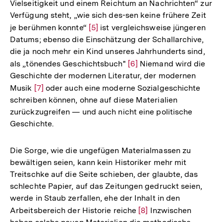
Vielseitigkeit und einem Reichtum an Nachrichten“ zur
Fußnote
Verfügung steht, „wie sich des-sen keine frühere Zeit
je berühmen konnte“
Zur
[5]
ist vergleichsweise jüngeren
Datums; ebenso die Einschätzung der Schallarchive,
Auflösung
die ja noch mehr ein Kind unseres Jahrhunderts sind,
der
als „tönendes Geschichtsbuch"
Zur
[6]
Niemand wird die
Fußnote
Geschichte der modernen Literatur, der modernen
Auflösung
Musik
Zur
[7]
oder auch eine moderne Sozialgeschichte
der
schreiben können, ohne auf diese Materialien
Auflösung
Fußnote
zurückzugreifen — und auch nicht eine politische
der
Geschichte.
Fußnote
Die Sorge, wie die ungefügen Materialmassen zu
bewältigen seien, kann kein Historiker mehr mit
Treitschke auf die Seite schieben, der glaubte, das
schlechte Papier, auf das Zeitungen gedruckt seien,
werde in Staub zerfallen, ehe der Inhalt in den
Arbeitsbereich der Historie reiche
Zur
[8]
Inzwischen