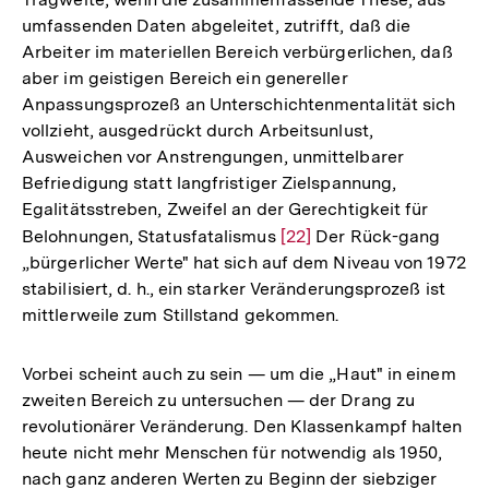
umfassenden Daten abgeleitet, zutrifft, daß die
Arbeiter im materiellen Bereich verbürgerlichen, daß
aber im geistigen Bereich ein genereller
Anpassungsprozeß an Unterschichtenmentalität sich
vollzieht, ausgedrückt durch Arbeitsunlust,
Ausweichen vor Anstrengungen, unmittelbarer
Befriedigung statt langfristiger Zielspannung,
Egalitätsstreben, Zweifel an der Gerechtigkeit für
Belohnungen, Statusfatalismus
Zur
[22]
Der Rück-gang
„bürgerlicher Werte" hat sich auf dem Niveau von 1972
Auflösung
stabilisiert, d. h., ein starker Veränderungsprozeß ist
der
mittlerweile zum Stillstand gekommen.
Fußnote
Vorbei scheint auch zu sein — um die „Haut" in einem
zweiten Bereich zu untersuchen — der Drang zu
revolutionärer Veränderung. Den Klassenkampf halten
heute nicht mehr Menschen für notwendig als 1950,
Zum
nach ganz anderen Werten zu Beginn der siebziger
Seite