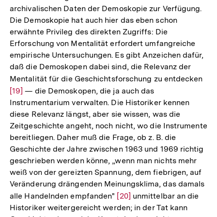
archivalischen Daten der Demoskopie zur Verfügung.
Die Demoskopie hat auch hier das eben schon
erwähnte Privileg des direkten Zugriffs: Die
Erforschung von Mentalität erfordert umfangreiche
empirische Untersuchungen. Es gibt Anzeichen dafür,
daß die Demoskopen dabei sind, die Relevanz der
Mentalität für die Geschichtsforschung zu entdecken
Zur
[19]
— die Demoskopen, die ja auch das
Auf
Instrumentarium verwalten. Die Historiker kennen
der
diese Relevanz längst, aber sie wissen, was die
Fuß
Zeitgeschichte angeht, noch nicht, wo die Instrumente
bereitliegen. Daher muß die Frage, ob z. B. die
Geschichte der Jahre zwischen 1963 und 1969 richtig
geschrieben werden könne, „wenn man nichts mehr
weiß von der gereizten Spannung, dem fiebrigen, auf
Veränderung drängenden Meinungsklima, das damals
alle Handelnden empfanden"
Zur
[20]
unmittelbar an die
Historiker weitergereicht werden; in der Tat kann
Auflösung