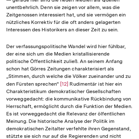
der
unentbehrlich. Denn sie zeigen vor allem, was die
Fußnote
Zeitgenossen interessiert hat, und sie vermögen ein
nützliches Korrektiv für die oft anders gelagerten
Interessen des Historikers an dieser Zeit zu sein.
Der verfassungspolitische Wandel wird hier fühlbar,
der eine sich um die Medien kristallisierende
politische Öffentlichkeit zuließ. An seinem Anfang
schon hat Görres Zeitungen charakterisiert als
„Stimmen, durch welche die Völker zueinander und zu
den Fürsten sprechen“
Zur
[12]
Rudimentär ist hier ein
Charakteristikum demokratischer Gesellschaften
Auflösung
vorweggedacht: die kommunikative Rückbindung von
der
Herrschaft, ermöglicht durch die Funktion der Medien.
Fußnote
Es ist vorweggedacht die Relevanz der ölfentlichen
Meinung. Die historische Analyse der Politik im
demokratischen Zeitalter verfehlte ihren Gegenstand,
stützte sie sich nur auf die Regierenden und nicht