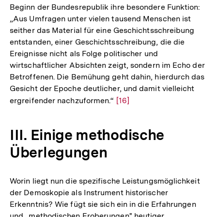
Beginn der Bundesrepublik ihre besondere Funktion:
Fußn
„Aus Umfragen unter vielen tausend Menschen ist
seither das Material für eine Geschichtsschreibung
entstanden, einer Geschichtsschreibung, die die
Ereignisse nicht als Folge politischer und
wirtschaftlicher Absichten zeigt, sondern im Echo der
Betroffenen. Die Bemühung geht dahin, hierdurch das
Gesicht der Epoche deutlicher, und damit vielleicht
ergreifender nachzuformen.“
Zur
[16]
Auflösung
der
III. Einige methodische
Fußnote
Überlegungen
Worin liegt nun die spezifische Leistungsmöglichkeit
der Demoskopie als Instrument historischer
Erkenntnis? Wie fügt sie sich ein in die Erfahrungen
und „methodischen Eroberungen" heutiger