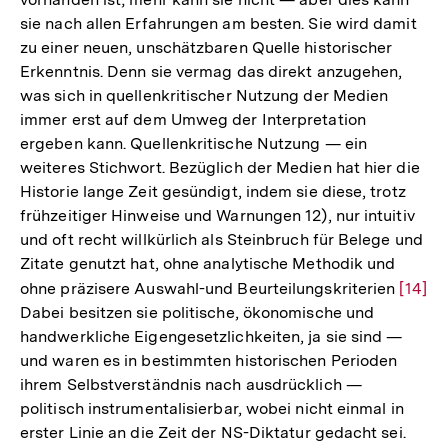
sie nach allen Erfahrungen am besten. Sie wird damit
zu einer neuen, unschätzbaren Quelle historischer
Erkenntnis. Denn sie vermag das direkt anzugehen,
was sich in quellenkritischer Nutzung der Medien
immer erst auf dem Umweg der Interpretation
ergeben kann. Quellenkritische Nutzung — ein
weiteres Stichwort. Bezüglich der Medien hat hier die
Historie lange Zeit gesündigt, indem sie diese, trotz
frühzeitiger Hinweise und Warnungen 12), nur intuitiv
und oft recht willkürlich als Steinbruch für Belege und
Zitate genutzt hat, ohne analytische Methodik und
ohne präzisere Auswahl-und Beurteilungskriterien
Zur
[14]
Dabei besitzen sie politische, ökonomische und
Auflö
handwerkliche Eigengesetzlichkeiten, ja sie sind —
der
und waren es in bestimmten historischen Perioden
Fußno
ihrem Selbstverständnis nach ausdrücklich —
politisch instrumentalisierbar, wobei nicht einmal in
erster Linie an die Zeit der NS-Diktatur gedacht sei.