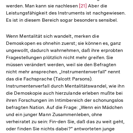
werden. Man kann sie nachlesen
Zur
[21]
Aber die
Leistungsfähigkeit des Instruments ist nachgewiesen.
Auflösung
Es ist in diesem Bereich sogar besonders sensibel.
der
Fußnote
Wenn Mentalität sich wandelt, merken die
Demoskopen es ohnehin zuerst; sie können es, ganz
ungewollt, dadurch wahrnehmen, daß ihre erprobten
Fragestellungen plötzlich nicht mehr greifen. Sie
müssen verändert werden, weil sie den Befragten
nicht mehr ansprechen. „Instrumentenverfall" nennt
das die Fachsprache (Talcott Parsons).
Instrumentenverfall durch Mentalitätswandel, wie ihn
die Demoskopie auch hierzulande erleben mußte bei
ihren Forschungen im Intimbereich der schonungslos
befragten Nation. Auf die Frage: „Wenn ein Mädchen
und ein junger Mann Zusammenleben, ohne
verheiratet zu sein: Fin-den Sie, daß das zu weit geht,
oder finden Sie nichts dabei?" antworteten junge