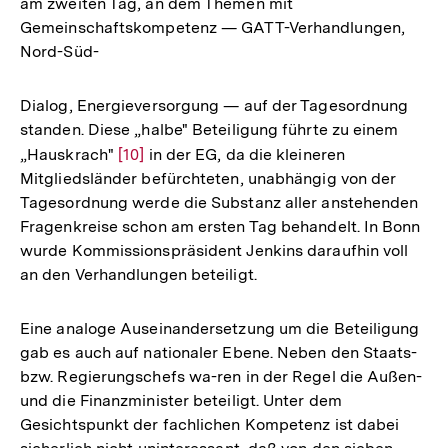
am zweiten Tag, an dem Themen mit
Gemeinschaftskompetenz — GATT-Verhandlungen,
Nord-Süd-
Dialog, Energieversorgung — auf der Tagesordnung
standen. Diese „halbe" Beteiligung führte zu einem
„Hauskrach"
Zur
[10]
in der EG, da die kleineren
Mitgliedsländer befürchteten, unabhängig von der
Auflösung
Tagesordnung werde die Substanz aller anstehenden
der
Fragenkreise schon am ersten Tag behandelt. In Bonn
Fußnote
wurde Kommissionspräsident Jenkins daraufhin voll
an den Verhandlungen beteiligt.
Eine analoge Auseinandersetzung um die Beteiligung
gab es auch auf nationaler Ebene. Neben den Staats-
bzw. Regierungschefs wa-ren in der Regel die Außen-
und die Finanzminister beteiligt. Unter dem
Gesichtspunkt der fachlichen Kompetenz ist dabei