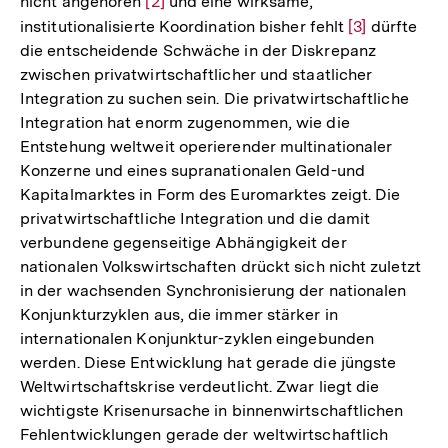
nicht angehören
Zur
[2]
und eine wirksame,
institutionalisierte Koordination bisher fehlt
Auflösung
Zur
[3]
dürfte
die entscheidende Schwäche in der Diskrepanz
der
Auflösung
zwischen privatwirtschaftlicher und staatlicher
Fußnote
der
Integration zu suchen sein. Die privatwirtschaftliche
Fußnote
Integration hat enorm zugenommen, wie die
Entstehung weltweit operierender multinationaler
Konzerne und eines supranationalen Geld-und
Kapitalmarktes in Form des Euromarktes zeigt. Die
privatwirtschaftliche Integration und die damit
verbundene gegenseitige Abhängigkeit der
nationalen Volkswirtschaften drückt sich nicht zuletzt
in der wachsenden Synchronisierung der nationalen
Konjunkturzyklen aus, die immer stärker in
internationalen Konjunktur-zyklen eingebunden
werden. Diese Entwicklung hat gerade die jüngste
Weltwirtschaftskrise verdeutlicht. Zwar liegt die
wichtigste Krisenursache in binnenwirtschaftlichen
Fehlentwicklungen gerade der weltwirtschaftlich