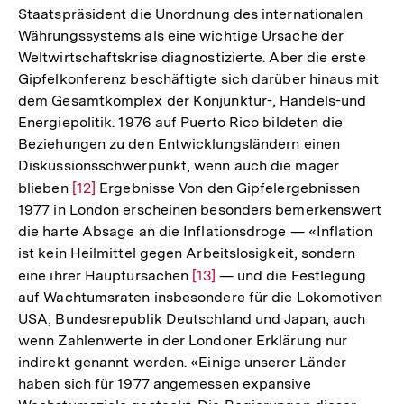
Staatspräsident die Unordnung des internationalen
Währungssystems als eine wichtige Ursache der
Weltwirtschaftskrise diagnostizierte. Aber die erste
Gipfelkonferenz beschäftigte sich darüber hinaus mit
dem Gesamtkomplex der Konjunktur-, Handels-und
Energiepolitik. 1976 auf Puerto Rico bildeten die
Beziehungen zu den Entwicklungsländern einen
Diskussionsschwerpunkt, wenn auch die mager
blieben
Zur
[12]
Ergebnisse Von den Gipfelergebnissen
1977 in London erscheinen besonders bemerkenswert
Auflösung
die harte Absage an die Inflationsdroge — «Inflation
der
ist kein Heilmittel gegen Arbeitslosigkeit, sondern
Fußnote
eine ihrer Hauptursachen
Zur
[13]
— und die Festlegung
auf Wachtumsraten insbesondere für die Lokomotiven
Auflösung
USA, Bundesrepublik Deutschland und Japan, auch
der
wenn Zahlenwerte in der Londoner Erklärung nur
Fußnote
indirekt genannt werden. «Einige unserer Länder
haben sich für 1977 angemessen expansive
Zum
Seite