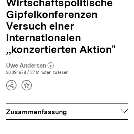
Wirtschaftspolitische
Gipfelkonferenzen
Versuch einer
internationalen
„konzertierten Aktion"
Uwe Andersen
(Mehr zum Autor)
öffnen
30.09.1978
/ 37 Minuten zu lesen
Teilen
Inhalt
Optionen
merken
anzeigen
auf
Zusammenfassung