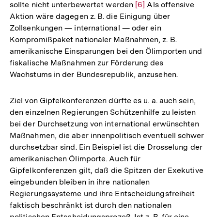
sollte nicht unterbewertet werden
Zur
[6]
Als offensive
Aktion wäre dagegen z. B. die Einigung über
Auflösung
Zollsenkungen — international — oder ein
der
Kompromißpaket nationaler Maßnahmen, z. B.
Fußnote
amerikanische Einsparungen bei den Ölimporten und
fiskalische Maßnahmen zur Förderung des
Wachstums in der Bundesrepublik, anzusehen.
Ziel von Gipfelkonferenzen dürfte es u. a. auch sein,
den einzelnen Regierungen Schützenhilfe zu leisten
bei der Durchsetzung von international erwünschten
Maßnahmen, die aber innenpolitisch eventuell schwer
durchsetzbar sind. Ein Beispiel ist die Drosselung der
amerikanischen Ölimporte. Auch für
Gipfelkonferenzen gilt, daß die Spitzen der Exekutive
eingebunden bleiben in ihre nationalen
Regierungssysteme und ihre Entscheidungsfreiheit
faktisch beschränkt ist durch den nationalen
politischen Entscheidungsprozeß. Ist z. B. für eine