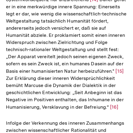
er in eine merkwürdige innere Spannung: Einerseits
Auflösung
legt er dar, wie wenig die wissenschaftlich-technische
der
Weltgestaltung tatsächlich Humanität fördert,
Fußnote
andererseits jedoch versichert er, daß sie auf
Humanität abziele. Er proklamiert somit einen inneren
Widerspruch zwischen Zielrichtung und Folge
technisch-rationaler Weltgestaltung und stellt fest:
„Der Apparat vereitelt jedoch seinen eigenen Zweck,
sofern es sein Zweck ist, ein humanes Dasein auf der
Basis einer humanisierten Natur herbeizuführen."
Zur
[15]
Zur Erklärung dieser inneren Widersprüchlichkeit
Auflös
bemüht Marcuse die Dynamik der Dialektik in der
der
geschichtlichen Entwicklung: „Seit Anbeginn ist das
Fußnot
Negative im Positiven enthalten, das Inhumane in der
Humanisierung, Versklavung in der Befreiung.“
Zur
[16]
Auflösung
der
Infolge der Verkennung des inneren Zusammenhangs
Fußnote
zwischen wissenschaftlicher Rationalität und