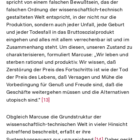
spricht von einem falschen Bewußtsein, das der
Auflösung
falschen Ordnung der wissenschaftlich-technisch
der
gestalteten Welt entspricht, in der nicht nur die
Fußnote
Produktion, sondern auch jeder Unfall, jede Geburt
und jeder Todesfall in das Bruttosozialprodukt
eingehen und alles mit allem verrechenbar ist und im
Zusammenhang steht. Um diesen, unseren Zustand zu
charakterisieren, formuliert Marcuse: „Wir leben und
sterben rational und produktiv. Wir wissen, daß
Zerstörung der Preis des Fortschritts ist wie der Tod
der Preis des Lebens, daß Versagen und Mühe die
Vorbedingung für Genuß und Freude sind, daß die
Geschäfte weitergehen müssen und die Alternativen
utopisch sind."
Zur
[13]
Auflösung
der
Obgleich Marcuse die Grundstruktur der
Fußnote
wissenschaftlich-technischen Welt in vieler Hinsicht
zutreffend beschreibt, erfaßt er ihre
Systemkonsequenz nur unzureichend
Zur
[14]
Daher gerät