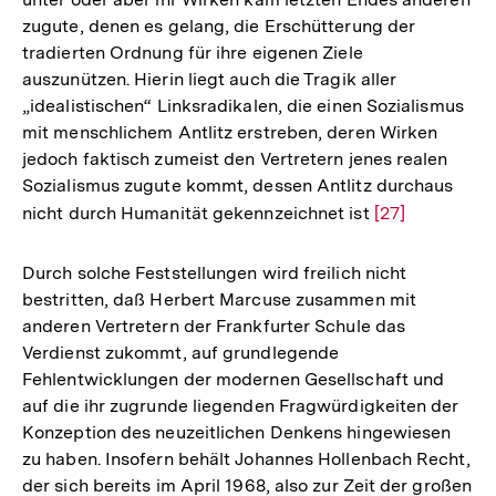
zugute, denen es gelang, die Erschütterung der
tradierten Ordnung für ihre eigenen Ziele
auszunützen. Hierin liegt auch die Tragik aller
„idealistischen“ Linksradikalen, die einen Sozialismus
mit menschlichem Antlitz erstreben, deren Wirken
jedoch faktisch zumeist den Vertretern jenes realen
Sozialismus zugute kommt, dessen Antlitz durchaus
nicht durch Humanität gekennzeichnet ist
Zur
[27]
Auflösung
der
Durch solche Feststellungen wird freilich nicht
Fußnote
bestritten, daß Herbert Marcuse zusammen mit
anderen Vertretern der Frankfurter Schule das
Verdienst zukommt, auf grundlegende
Fehlentwicklungen der modernen Gesellschaft und
auf die ihr zugrunde liegenden Fragwürdigkeiten der
Konzeption des neuzeitlichen Denkens hingewiesen
zu haben. Insofern behält Johannes Hollenbach Recht,
der sich bereits im April 1968, also zur Zeit der großen