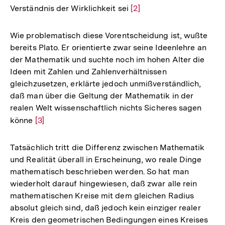
Verständnis der Wirklichkeit sei
Zur
[2]
Auflösung
der
Wie problematisch diese Vorentscheidung ist, wußte
Fußnote
bereits Plato. Er orientierte zwar seine Ideenlehre an
der Mathematik und suchte noch im hohen Alter die
Ideen mit Zahlen und Zahlenverhältnissen
gleichzusetzen, erklärte jedoch unmißverständlich,
daß man über die Geltung der Mathematik in der
realen Welt wissenschaftlich nichts Sicheres sagen
könne
Zur
[3]
Auflösung
der
Tatsächlich tritt die Differenz zwischen Mathematik
Fußnote
und Realität überall in Erscheinung, wo reale Dinge
mathematisch beschrieben werden. So hat man
wiederholt darauf hingewiesen, daß zwar alle rein
mathematischen Kreise mit dem gleichen Radius
absolut gleich sind, daß jedoch kein einziger realer
Kreis den geometrischen Bedingungen eines Kreises