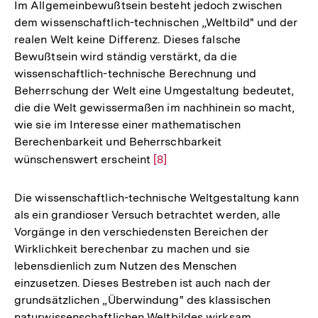
der
Im Allgemeinbewußtsein besteht jedoch zwischen
Fußnote
dem wissenschaftlich-technischen „Weltbild" und der
realen Welt keine Differenz. Dieses falsche
Bewußtsein wird ständig verstärkt, da die
wissenschaftlich-technische Berechnung und
Beherrschung der Welt eine Umgestaltung bedeutet,
die die Welt gewissermaßen im nachhinein so macht,
wie sie im Interesse einer mathematischen
Berechenbarkeit und Beherrschbarkeit
wünschenswert erscheint
Zur
[8]
Auflösung
der
Die wissenschaftlich-technische Weltgestaltung kann
Fußnote
als ein grandioser Versuch betrachtet werden, alle
Vorgänge in den verschiedensten Bereichen der
Wirklichkeit berechenbar zu machen und sie
lebensdienlich zum Nutzen des Menschen
einzusetzen. Dieses Bestreben ist auch nach der
grundsätzlichen „Überwindung" des klassischen
naturwissenschaftlichen Weltbildes wirksam