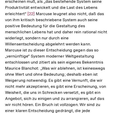
erscheinen muß, als „das bestehende System seine
Produktivität entwickelt und die Last des Lebens
erleichtert“
Zur
[22]
Marcuse leugnet also nicht, daß das
von ihm kritisch beschriebene System auch seine
Auflösung
positive Bedeutung für die Gestaltung des
der
menschlichen Lebens hat und daher rein rational nicht
Fußnote
widerlegt, sondern nur durch eine
Willensentscheidung abgelehnt werden kann.
Marcuse ist zu dieser Entscheidung gegen das so
„vernünftige“ System moderner Weltgestaltung
entschlossen und zitiert als sein eigenes Bekenntnis
Maurice Blanchot: „Was wir ablehnen, ist keineswegs
ohne Wert und ohne Bedeutung; deshalb eben ist
Weigerung notwendig. Es gibt eine Vernunft, die wir
nicht mehr akzeptieren, es gibt eine Erscheinung, von
Weisheit, die uns in Schrecken versetzt, es gibt ein
Angebot, sich zu einigen und zu arrangieren, auf das
wir nicht hören. Ein Bruch ist vollzogen. Wir sind zu
einer klaren Entscheidung gedrängt, die jede