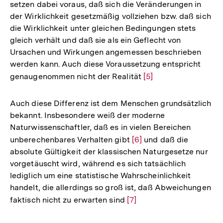
setzen dabei voraus, daß sich die Veränderungen in
der Wirklichkeit gesetzmäßig vollziehen bzw. daß sich
die Wirklichkeit unter gleichen Bedingungen stets
gleich verhält und daß sie als ein Geflecht von
Ursachen und Wirkungen angemessen beschrieben
werden kann. Auch diese Voraussetzung entspricht
genaugenommen nicht der Realität
Zur
[5]
Auflösung
der
Auch diese Differenz ist dem Menschen grundsätzlich
Fußnote
bekannt. Insbesondere weiß der moderne
Naturwissenschaftler, daß es in vielen Bereichen
unberechenbares Verhalten gibt
Zur
[6]
und daß die
absolute Gültigkeit der klassischen Naturgesetze nur
Auflösung
vorgetäuscht wird, während es sich tatsächlich
der
lediglich um eine statistische Wahrscheinlichkeit
Fußnote
handelt, die allerdings so groß ist, daß Abweichungen
faktisch nicht zu erwarten sind
Zur
[7]
Auflösung