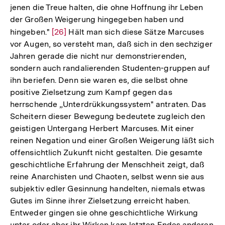
jenen die Treue halten, die ohne Hoffnung ihr Leben
der Großen Weigerung hingegeben haben und
hingeben."
Zur
[26]
Hält man sich diese Sätze Marcuses
vor Augen, so versteht man, daß sich in den sechziger
Auflösung
Jahren gerade die nicht nur demonstrierenden,
der
sondern auch randalierenden Studenten-gruppen auf
Fußnote
ihn beriefen. Denn sie waren es, die selbst ohne
positive Zielsetzung zum Kampf gegen das
herrschende „Unterdrükkungssystem" antraten. Das
Scheitern dieser Bewegung bedeutete zugleich den
geistigen Untergang Herbert Marcuses. Mit einer
reinen Negation und einer Großen Weigerung läßt sich
offensichtlich Zukunft nicht gestalten. Die gesamte
geschichtliche Erfahrung der Menschheit zeigt, daß
reine Anarchisten und Chaoten, selbst wenn sie aus
subjektiv edler Gesinnung handelten, niemals etwas
Gutes im Sinne ihrer Zielsetzung erreicht haben.
Entweder gingen sie ohne geschichtliche Wirkung
unter oder aber ihr Wirken kam letzten Endes anderen