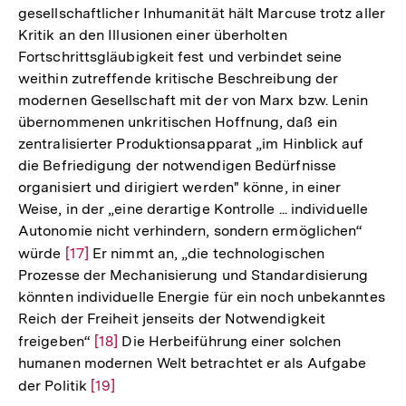
gesellschaftlicher Inhumanität hält Marcuse trotz aller
Kritik an den Illusionen einer überholten
Fortschrittsgläubigkeit fest und verbindet seine
weithin zutreffende kritische Beschreibung der
modernen Gesellschaft mit der von Marx bzw. Lenin
übernommenen unkritischen Hoffnung, daß ein
zentralisierter Produktionsapparat „im Hinblick auf
die Befriedigung der notwendigen Bedürfnisse
organisiert und dirigiert werden" könne, in einer
Weise, in der „eine derartige Kontrolle ... individuelle
Autonomie nicht verhindern, sondern ermöglichen“
würde
Zur
[17]
Er nimmt an, „die technologischen
Prozesse der Mechanisierung und Standardisierung
Auflösung
könnten individuelle Energie für ein noch unbekanntes
der
Reich der Freiheit jenseits der Notwendigkeit
Fußnote
freigeben“
Zur
[18]
Die Herbeiführung einer solchen
humanen modernen Welt betrachtet er als Aufgabe
Auflösung
der Politik
Zur
[19]
der