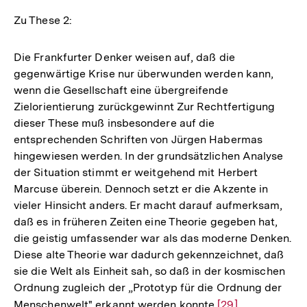
Auflösung
der
Zu These 2:
Fußnote
Die Frankfurter Denker weisen auf, daß die
gegenwärtige Krise nur überwunden werden kann,
wenn die Gesellschaft eine übergreifende
Zielorientierung zurückgewinnt Zur Rechtfertigung
dieser These muß insbesondere auf die
entsprechenden Schriften von Jürgen Habermas
hingewiesen werden. In der grundsätzlichen Analyse
der Situation stimmt er weitgehend mit Herbert
Marcuse überein. Dennoch setzt er die Akzente in
vieler Hinsicht anders. Er macht darauf aufmerksam,
daß es in früheren Zeiten eine Theorie gegeben hat,
die geistig umfassender war als das moderne Denken.
Diese alte Theorie war dadurch gekennzeichnet, daß
sie die Welt als Einheit sah, so daß in der kosmischen
Ordnung zugleich der „Prototyp für die Ordnung der
Zum
Menschenwelt" erkannt werden konnte
Zur
[29]
Seite