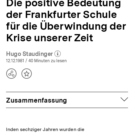
Die positive Bedeutung
der Frankfurter Schule
für die Überwindung der
Krise unserer Zeit
Hugo Staudinger
(Mehr zum Autor)
öffnen
12.12.1981
/ 40 Minuten zu lesen
Teilen
Inhalt
Optionen
merken
anzeigen
auf
Zusammenfassung
Inden sechziger Jahren wurden die