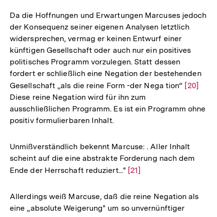
Auflösung
Fußnote
der
Da die Hoffnungen und Erwartungen Marcuses jedoch
Fußnote
der Konsequenz seiner eigenen Analysen letztlich
widersprechen, vermag er keinen Entwurf einer
künftigen Gesellschaft oder auch nur ein positives
politisches Programm vorzulegen. Statt dessen
fordert er schließlich eine Negation der bestehenden
Gesellschaft „als die reine Form -der Nega tion“
Zur
[20]
Diese reine Negation wird für ihn zum
Auflösu
ausschließlichen Programm. Es ist ein Programm ohne
der
positiv formulierbaren Inhalt.
Fußnote
Unmißverständlich bekennt Marcuse: . Aller Inhalt
scheint auf die eine abstrakte Forderung nach dem
Ende der Herrschaft reduziert..."
Zur
[21]
Auflösung
der
Allerdings weiß Marcuse, daß die reine Negation als
Fußnote
eine „absolute Weigerung" um so unvernünftiger