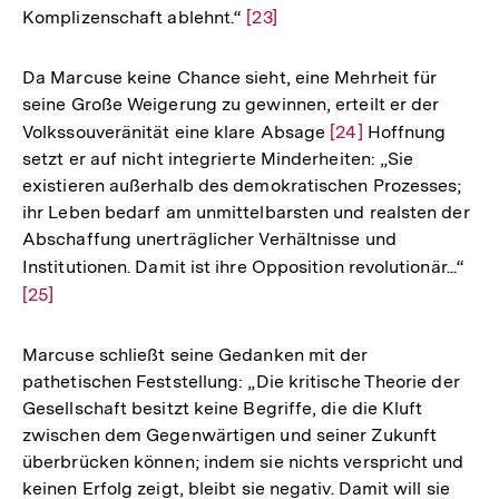
Komplizenschaft ablehnt.“
Zur
[23]
Auflösung
der
Da Marcuse keine Chance sieht, eine Mehrheit für
Fußnote
seine Große Weigerung zu gewinnen, erteilt er der
Volkssouveränität eine klare Absage
Zur
[24]
Hoffnung
setzt er auf nicht integrierte Minderheiten: „Sie
Auflösung
existieren außerhalb des demokratischen Prozesses;
der
ihr Leben bedarf am unmittelbarsten und realsten der
Fußnote
Abschaffung unerträglicher Verhältnisse und
Institutionen. Damit ist ihre Opposition revolutionär...“
Zur
[25]
Auf
der
Fuß
Marcuse schließt seine Gedanken mit der
pathetischen Feststellung: „Die kritische Theorie der
Gesellschaft besitzt keine Begriffe, die die Kluft
zwischen dem Gegenwärtigen und seiner Zukunft
überbrücken können; indem sie nichts verspricht und
keinen Erfolg zeigt, bleibt sie negativ. Damit will sie