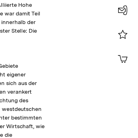
lliierte Hohe
 war damit Teil
Konta
 innerhalb der
0
ter Stelle: Die
Merklist
ansehen
0
Artik
im
Gebiete
Shop-
ht eigener
Warenko
ansehen
n sich aus der
en verankert
achtung des
en westdeutschen
unter bestimmten
r Wirtschaft, wie
e die