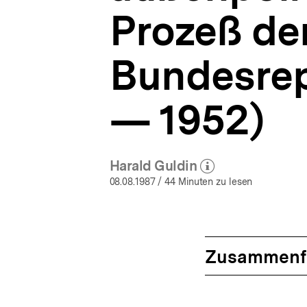
Prozeß de
Bundesrep
— 1952)
Harald Guldin
(Mehr zum Autor)
öffnen
08.08.1987
/ 44 Minuten zu lesen
Zusammenf