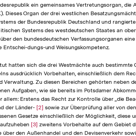
desrepublik ein gemeinsames Vertretungsorgan, die A
Fußnote
. Dieses Organ der drei westlichen Besatzungsmächte
ystems der Bundesrepublik Deutschland und rangierte
litischen Systems des westdeutschen Staates an obers
über den bundesdeutschen Verfassungsorganen eine
he Entschei-dungs-und Weisungskompetenz.
tut hatten sich die drei Westmächte auch bestimmte 
lns ausdrücklich Vorbehalten, einschließlich dem Rec
 Verwaltung. Zu diesen Bereichen gehörten neben de
nen Aufgaben, wie sie bereits im Potsdamer Abkomm
 allem: Erstens das Recht zur Kontrolle über „die Be
d der Länder-
Zur
[2]
sowie zur Überprüfung aller von d
enen Gesetze einschließlich der Möglichkeit, diese 
Auflösung
 aufzuheben
Zur
[3]
der
zweitens Vorbehalte auf dem Gebiet de
le über den Außenhandel und den Devisenverkehr sowi
Auflösung
Fußnote