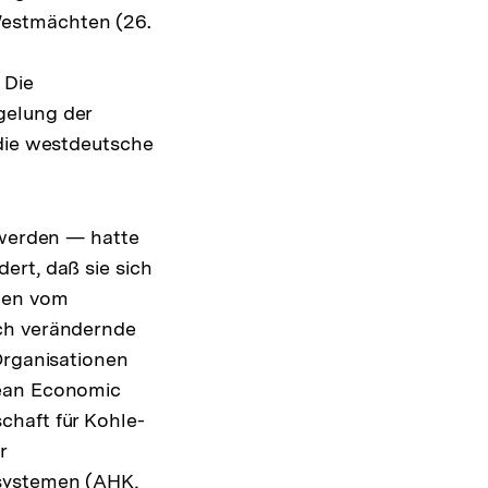
Westmächten (26.
 Die
gelung der
 die westdeutsche
 werden — hatte
ert, daß sie sich
chen vom
ich verändernde
Organisationen
pean Economic
chaft für Kohle-
r
lsystemen (AHK,