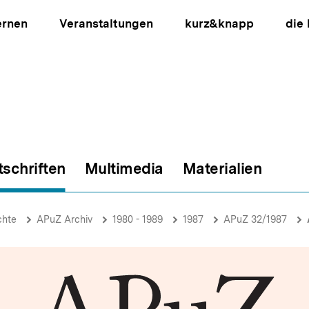
ernen
Veranstaltungen
kurz&knapp
die
tschriften
Multimedia
Materialien
ion
chte
APuZ Archiv
1980 - 1989
1987
APuZ 32/1987
A