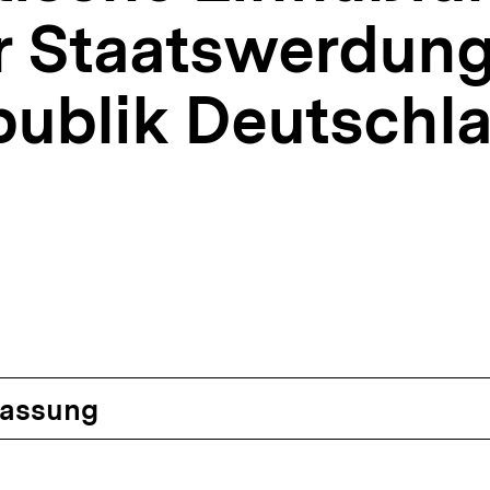
r Staatswerdung
ublik Deutschla
assung