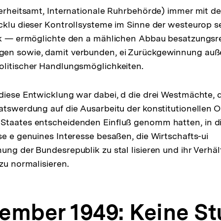
herheitsamt, Internationale Ruhrbehörde) immer mit de
cklu dieser Kontrollsysteme im Sinne der westeurop 
ik — ermöglichte den a mählichen Abbau besatzungsre
en sowie, damit verbunden, ei Zurückgewinnung auße
olitischer Handlungsmöglichkeiten.
diese Entwicklung war dabei, d die drei Westmächte, di
atswerdung auf die Ausarbeitu der konstitutionellen 
Staates entscheidenden Einfluß genomm hatten, in di
se e genuines Interesse besaßen, die Wirtschafts-ui
ung der Bundesrepublik zu stal lisieren und ihr Verhäl
zu normalisieren.
ptember 1949: Keine S