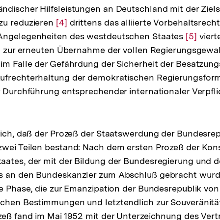
discher Hilfsleistungen an Deutschland mit der Ziels
der
zu reduzieren
Fußnote
Zur
[4]
drittens das alliierte Vorbehaltsrech
Angelegenheiten des westdeutschen Staates
Auflösung
Zur
[5]
viert
en zur erneuten Übernahme der vollen Regierungsgewa
der
Auflösu
im Falle der Gefährdung der Sicherheit der Besatzun
Fußnote
der
ufrechterhaltung der demokratischen Regierungsform
Fußnote
r Durchführung entsprechender internationaler Verpfl
ng
lich, daß der Prozeß der Staatswerdung der Bundesrep
e
wei Teilen bestand: Nach dem ersten Prozeß der Kons
aates, der mit der Bildung der Bundesregierung und 
s an den Bundeskanzler zum Abschluß gebracht wurde
ve Phase, die zur Emanzipation der Bundesrepublik vo
chen Bestimmungen und letztendlich zur Souveränität 
zeß fand im Mai 1952 mit der Unterzeichnung des Vert