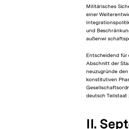
Militärisches Sic
einer Weiterentwi
Integrationspolit
und Beschränkung
außenwi schaftsp
Entscheidend für 
Abschnitt der Sta
neuzugründe den 
konstitutiven Pha
Gesellschaftsordn
deutsch Teilstaat 
II. Se