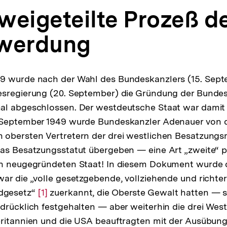
zweigeteilte Prozeß d
swerdung
9 wurde nach der Wahl des Bundeskanzlers (15. Sept
esregierung (20. September) die Gründung der Bundes
al abgeschlossen. Der westdeutsche Staat war damit
 September 1949 wurde Bundeskanzler Adenauer von
 obersten Vertretern der drei westlichen Besatzungs
as Besatzungsstatut übergeben — eine Art „zweite“ p
en neugegründeten Staat! In diesem Dokument wurde 
ar die „volle gesetzgebende, vollziehende und richte
dgesetz“
Zur
[1]
zuerkannt, die Oberste Gewalt hatten — s
drücklich festgehalten — aber weiterhin die drei Wes
Auflösung
ritannien und die USA beauftragten mit der Ausübung
der