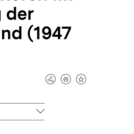
 der
nd (1947
Artikel
Teilen
Inhalt
drucken
Optionen
merken
anzeigen
aufklappen