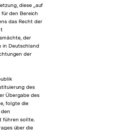
etzung, diese „auf
t für den Bereich
ens das Recht der
lt
ng
gsmächte, der
 in Deutschland
ichtungen der
ublik
tituierung des
der Übergabe des
, folgte die
n den
führen sollte.
rages über die