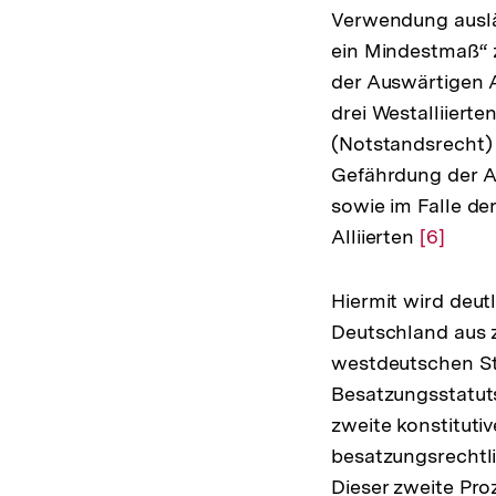
Verwendung auslän
ein Mindestmaß“ 
der Auswärtigen 
drei Westalliiert
(Notstandsrecht) 
Gefährdung der A
sowie im Falle de
Alliierten
Zur
[6]
Auflösu
der
Hiermit wird deut
Fußnot
Deutschland aus z
westdeutschen St
Besatzungsstatut
zweite konstituti
besatzungsrechtli
Dieser zweite Pro