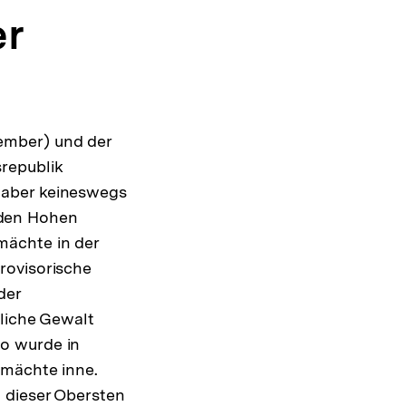
er
ember) und der
republik
 aber keineswegs
 den Hohen
mächte in der
rovisorische
der
rliche Gewalt
o wurde in
tmächte inne.
 dieser Obersten