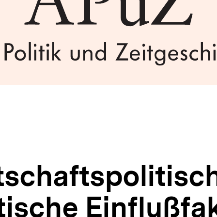
schaftspolitisc
ische Einflußfa