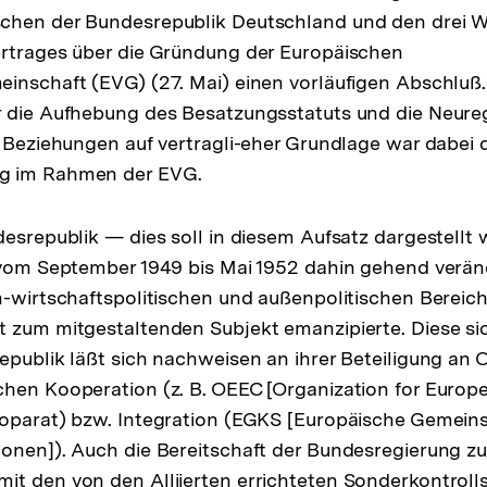
chen der Bundesrepublik Deutschland und den drei 
ertrages über die Gründung der Europäischen
inschaft (EVG) (27. Mai) einen vorläufigen Abschluß.
r die Aufhebung des Besatzungsstatuts und die Neure
n Beziehungen auf vertragli-eher Grundlage war dabei
g im Rahmen der EVG.
desrepublik — dies soll in diesem Aufsatz dargestellt
 vom September 1949 bis Mai 1952 dahin gehend veränd
n-wirtschaftspolitischen und außenpolitischen Berei
t zum mitgestaltenden Subjekt emanzipierte. Diese s
epublik läßt sich nachweisen an ihrer Beteiligung an 
chen Kooperation (z. B. OEEC [Organization for Euro
oparat) bzw. Integration (EGKS [Europäische Gemeins
onen]). Auch die Bereitschaft der Bundesregierung zu
it den von den Alliierten errichteten Sonderkontrol