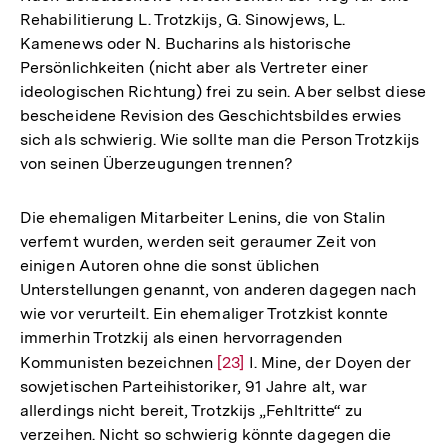
Rehabilitierung L. Trotzkijs, G. Sinowjews, L.
Kamenews oder N. Bucharins als historische
Persönlichkeiten (nicht aber als Vertreter einer
ideologischen Richtung) frei zu sein. Aber selbst diese
bescheidene Revision des Geschichtsbildes erwies
sich als schwierig. Wie sollte man die Person Trotzkijs
von seinen Überzeugungen trennen?
Die ehemaligen Mitarbeiter Lenins, die von Stalin
verfemt wurden, werden seit geraumer Zeit von
einigen Autoren ohne die sonst üblichen
Unterstellungen genannt, von anderen dagegen nach
wie vor verurteilt. Ein ehemaliger Trotzkist konnte
immerhin Trotzkij als einen hervorragenden
Kommunisten bezeichnen
Zur
[23]
I. Mine, der Doyen der
sowjetischen Parteihistoriker, 91 Jahre alt, war
Auflösung
allerdings nicht bereit, Trotzkijs „Fehltritte“ zu
der
Zum
verzeihen. Nicht so schwierig könnte dagegen die
Fußnote
Seite