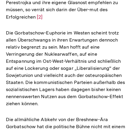
Perestrojka und ihre eigene Glasnost empfehlen zu
Fußno
müssen, so verrät sich darin der Über-mut des
Erfolgreichen
Zur
[2]
Auflösung
der
Die Gorbatschow-Euphorie im Westen scheint trotz
Fußnote
allen Überschwangs in ihren Erwartungen dennoch
relativ begrenzt zu sein. Man hofft auf eine
Verringerung der Nuklearwaffen, auf eine
Entspannung im Ost-West-Verhältnis und schließlich
auf eine Lockerung oder sogar „Liberalisierung“ der
Sowjetunion und vielleicht auch der osteuropäischen
Staaten. Die kommunistischen Parteien außerhalb des
sozialistischen Lagers haben dagegen bisher keinen
nennenswerten Nutzen aus dem Gorbatschow-Effekt
ziehen können.
Die allmähliche Abkehr von der Breshnew-Ära
Gorbatschow hat die politische Bühne nicht mit einem