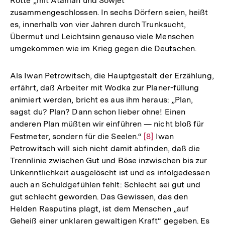
Rotte „mit Ataman und Sowjet“
Fußnote
zusammengeschlossen. In sechs Dörfern seien, heißt
es, innerhalb von vier Jahren durch Trunksucht,
Übermut und Leichtsinn genauso viele Menschen
umgekommen wie im Krieg gegen die Deutschen.
Als Iwan Petrowitsch, die Hauptgestalt der Erzählung,
erfährt, daß Arbeiter mit Wodka zur Planer-füllung
animiert werden, bricht es aus ihm heraus: „Plan,
sagst du? Plan? Dann schon lieber ohne! Einen
anderen Plan müßten wir einführen — nicht bloß für
Festmeter, sondern für die Seelen.“
Zur
[8]
Iwan
Petrowitsch will sich nicht damit abfinden, daß die
Auflösung
Trennlinie zwischen Gut und Böse inzwischen bis zur
der
Unkenntlichkeit ausgelöscht ist und es infolgedessen
Fußnote
auch an Schuldgefühlen fehlt: Schlecht sei gut und
gut schlecht geworden. Das Gewissen, das den
Helden Rasputins plagt, ist dem Menschen „auf
Geheiß einer unklaren gewaltigen Kraft“ gegeben. Es