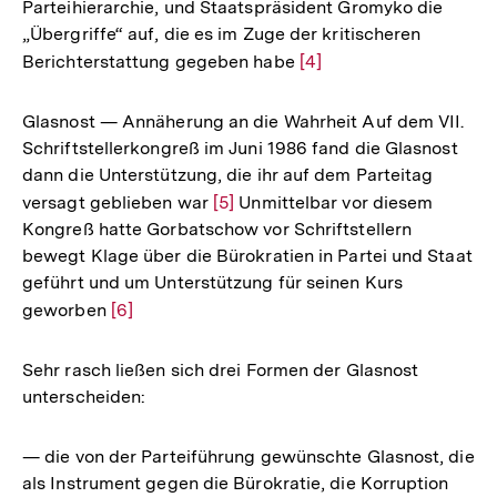
Parteihierarchie, und Staatspräsident Gromyko die
der
„Übergriffe“ auf, die es im Zuge der kritischeren
Fußnote
Berichterstattung gegeben habe
Zur
[4]
Auflösung
der
Glasnost — Annäherung an die Wahrheit Auf dem VII.
Fußnote
Schriftstellerkongreß im Juni 1986 fand die Glasnost
dann die Unterstützung, die ihr auf dem Parteitag
versagt geblieben war
Zur
[5]
Unmittelbar vor diesem
Kongreß hatte Gorbatschow vor Schriftstellern
Auflösung
bewegt Klage über die Bürokratien in Partei und Staat
der
geführt und um Unterstützung für seinen Kurs
Fußnote
geworben
Zur
[6]
Auflösung
der
Sehr rasch ließen sich drei Formen der Glasnost
Fußnote
unterscheiden:
— die von der Parteiführung gewünschte Glasnost, die
als Instrument gegen die Bürokratie, die Korruption