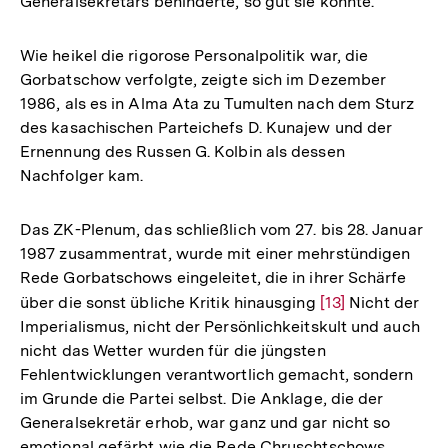
Generalsekretärs behinderte, so gut sie konnte.
Wie heikel die rigorose Personalpolitik war, die
Gorbatschow verfolgte, zeigte sich im Dezember
1986, als es in Alma Ata zu Tumulten nach dem Sturz
des kasachischen Parteichefs D. Kunajew und der
Ernennung des Russen G. Kolbin als dessen
Nachfolger kam.
Das ZK-Plenum, das schließlich vom 27. bis 28. Januar
1987 zusammentrat, wurde mit einer mehrstündigen
Rede Gorbatschows eingeleitet, die in ihrer Schärfe
über die sonst übliche Kritik hinausging
Zur
[13]
Nicht der
Imperialismus, nicht der Persönlichkeitskult und auch
Auflösung
nicht das Wetter wurden für die jüngsten
der
Fehlentwicklungen verantwortlich gemacht, sondern
Fußnote
im Grunde die Partei selbst. Die Anklage, die der
Generalsekretär erhob, war ganz und gar nicht so
emotional gefärbt wie die Rede Chruschtschows