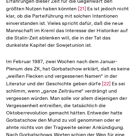
Erfahrungen dieser Zeit für die Gegenwart den
größten Nutzen haben könnten
Zur
[21]
Es ist jedoch nicht
klar, ob die Parteiführung mit solchen Intentionen
Auflösung
einverstanden ist. Vieles spricht dafür, daß die neue
der
Mannschaft im Kreml das Interesse der Historiker auf
Fußnote
die Stalin-Zeit ablenken will, die in der Tat das
dunkelste Kapitel der Sowjetunion ist.
Im Februar 1987, zwei Wochen nach dem Januar-
Plenum des ZK, hat Gorbatschow erklärt, daß es keine
„weißen Flecken und vergessenen Namen“ in der
Literatur und der Geschichte geben dürfe
Zur
[22]
Es sei
schlimm, wenn „ganze Zeiträume“ verdrängt und
Auflösung
vergessen würden. Man solle vor allem diejenigen der
der
Vergessenheit entreißen, die tatsächlich die
Fußnote
Oktoberrevolution gemacht hätten. Entweder hatte
Gorbatschow den Mund zu voll genommen oder er
ahnte nichts von der Tragweite seiner Ankündigung.
Nach Gorbatschows Worten schien der Weg für eine