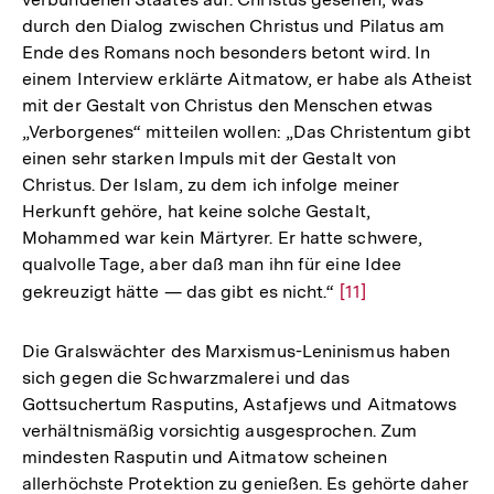
durch den Dialog zwischen Christus und Pilatus am
Ende des Romans noch besonders betont wird. In
einem Interview erklärte Aitmatow, er habe als Atheist
mit der Gestalt von Christus den Menschen etwas
„Verborgenes“ mitteilen wollen: „Das Christentum gibt
einen sehr starken Impuls mit der Gestalt von
Christus. Der Islam, zu dem ich infolge meiner
Herkunft gehöre, hat keine solche Gestalt,
Mohammed war kein Märtyrer. Er hatte schwere,
qualvolle Tage, aber daß man ihn für eine Idee
gekreuzigt hätte — das gibt es nicht.“
Zur
[11]
Auflösung
der
Die Gralswächter des Marxismus-Leninismus haben
Fußnote
sich gegen die Schwarzmalerei und das
Gottsuchertum Rasputins, Astafjews und Aitmatows
verhältnismäßig vorsichtig ausgesprochen. Zum
mindesten Rasputin und Aitmatow scheinen
allerhöchste Protektion zu genießen. Es gehörte daher