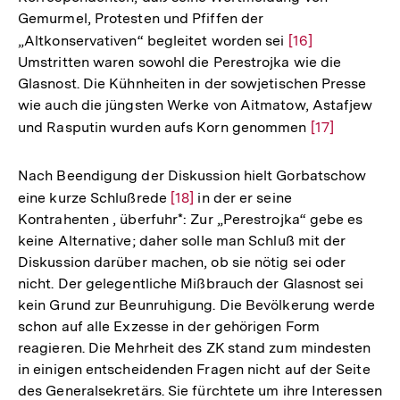
Gemurmel, Protesten und Pfiffen der
„Altkonservativen“ begleitet worden sei
Zur
[16]
Umstritten waren sowohl die Perestrojka wie die
Auflösung
Glasnost. Die Kühnheiten in der sowjetischen Presse
der
wie auch die jüngsten Werke von Aitmatow, Astafjew
Fußnote
und Rasputin wurden aufs Korn genommen
Zur
[17]
Auflösung
der
Nach Beendigung der Diskussion hielt Gorbatschow
Fußnote
eine kurze Schlußrede
Zur
[18]
in der er seine
Kontrahenten , überfuhr*: Zur „Perestrojka“ gebe es
Auflösung
keine Alternative; daher solle man Schluß mit der
der
Diskussion darüber machen, ob sie nötig sei oder
Fußnote
nicht. Der gelegentliche Mißbrauch der Glasnost sei
kein Grund zur Beunruhigung. Die Bevölkerung werde
schon auf alle Exzesse in der gehörigen Form
reagieren. Die Mehrheit des ZK stand zum mindesten
in einigen entscheidenden Fragen nicht auf der Seite
des Generalsekretärs. Sie fürchtete um ihre Interessen