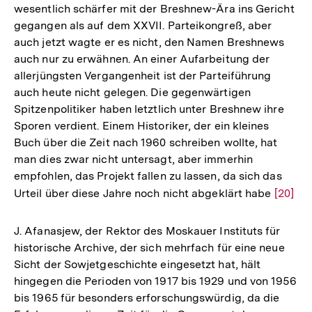
wesentlich schärfer mit der Breshnew-Ära ins Gericht
gegangen als auf dem XXVII. Parteikongreß, aber
auch jetzt wagte er es nicht, den Namen Breshnews
auch nur zu erwähnen. An einer Aufarbeitung der
allerjüngsten Vergangenheit ist der Parteiführung
auch heute nicht gelegen. Die gegenwärtigen
Spitzenpolitiker haben letztlich unter Breshnew ihre
Sporen verdient. Einem Historiker, der ein kleines
Buch über die Zeit nach 1960 schreiben wollte, hat
man dies zwar nicht untersagt, aber immerhin
empfohlen, das Projekt fallen zu lassen, da sich das
Urteil über diese Jahre noch nicht abgeklärt habe
Zur
[20]
Auflös
der
J. Afanasjew, der Rektor des Moskauer Instituts für
Fußnot
historische Archive, der sich mehrfach für eine neue
Sicht der Sowjetgeschichte eingesetzt hat, hält
hingegen die Perioden von 1917 bis 1929 und von 1956
bis 1965 für besonders erforschungswürdig, da die