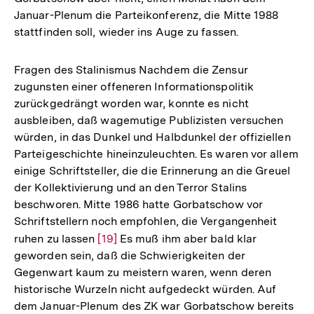
Januar-Plenum die Parteikonferenz, die Mitte 1988
stattfinden soll, wieder ins Auge zu fassen.
Fragen des Stalinismus Nachdem die Zensur
zugunsten einer offeneren Informationspolitik
zurückgedrängt worden war, konnte es nicht
ausbleiben, daß wagemutige Publizisten versuchen
würden, in das Dunkel und Halbdunkel der offiziellen
Parteigeschichte hineinzuleuchten. Es waren vor allem
einige Schriftsteller, die die Erinnerung an die Greuel
der Kollektivierung und an den Terror Stalins
beschworen. Mitte 1986 hatte Gorbatschow vor
Schriftstellern noch empfohlen, die Vergangenheit
ruhen zu lassen
Zur
[19]
Es muß ihm aber bald klar
geworden sein, daß die Schwierigkeiten der
Auflösung
Gegenwart kaum zu meistern waren, wenn deren
der
historische Wurzeln nicht aufgedeckt würden. Auf
Fußnote
dem Januar-Plenum des ZK war Gorbatschow bereits