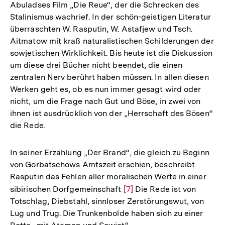
Abuladses Film „Die Reue“, der die Schrecken des
Stalinismus wachrief. In der schön-geistigen Literatur
überraschten W. Rasputin, W. Astafjew und Tsch.
Aitmatow mit kraß naturalistischen Schilderungen der
sowjetischen Wirklichkeit. Bis heute ist die Diskussion
um diese drei Bücher nicht beendet, die einen
zentralen Nerv berührt haben müssen. In allen diesen
Werken geht es, ob es nun immer gesagt wird oder
nicht, um die Frage nach Gut und Böse, in zwei von
ihnen ist ausdrücklich von der „Herrschaft des Bösen“
die Rede.
In seiner Erzählung „Der Brand“, die gleich zu Beginn
von Gorbatschows Amtszeit erschien, beschreibt
Rasputin das Fehlen aller moralischen Werte in einer
sibirischen Dorfgemeinschaft
Zur
[7]
Die Rede ist von
Totschlag, Diebstahl, sinnloser Zerstörungswut, von
Auflösung
Lug und Trug. Die Trunkenbolde haben sich zu einer
der