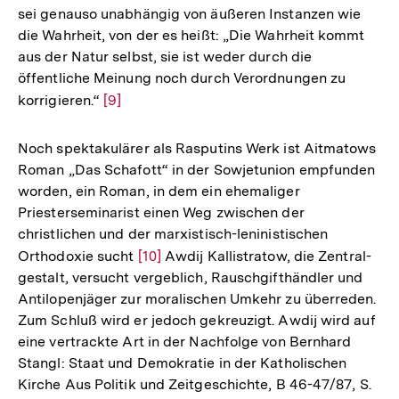
sei genauso unabhängig von äußeren Instanzen wie
die Wahrheit, von der es heißt: „Die Wahrheit kommt
aus der Natur selbst, sie ist weder durch die
öffentliche Meinung noch durch Verordnungen zu
korrigieren.“
Zur
[9]
Auflösung
der
Noch spektakulärer als Rasputins Werk ist Aitmatows
Fußnote
Roman „Das Schafott“ in der Sowjetunion empfunden
worden, ein Roman, in dem ein ehemaliger
Priesterseminarist einen Weg zwischen der
christlichen und der marxistisch-leninistischen
Orthodoxie sucht
Zur
[10]
Awdij Kallistratow, die Zentral-
gestalt, versucht vergeblich, Rauschgifthändler und
Auflösung
Antilopenjäger zur moralischen Umkehr zu überreden.
der
Zum Schluß wird er jedoch gekreuzigt. Awdij wird auf
Fußnote
eine vertrackte Art in der Nachfolge von Bernhard
Stangl: Staat und Demokratie in der Katholischen
Kirche Aus Politik und Zeitgeschichte, B 46-47/87, S.