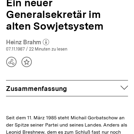
Ein neuer
Generalsekretär im
alten Sowjetsystem
Heinz Brahm
(Mehr zum Autor)
öffnen
07.11.1987
/ 22 Minuten zu lesen
Teilen
Inhalt
Optionen
merken
anzeigen
auf
Zusammenfassung
Seit dem 11. März 1985 steht Michail Gorbatschow an
der Spitze seiner Partei und seines Landes. Anders als
Leonid Breshnew, dem es zum Schluß fast nur noch