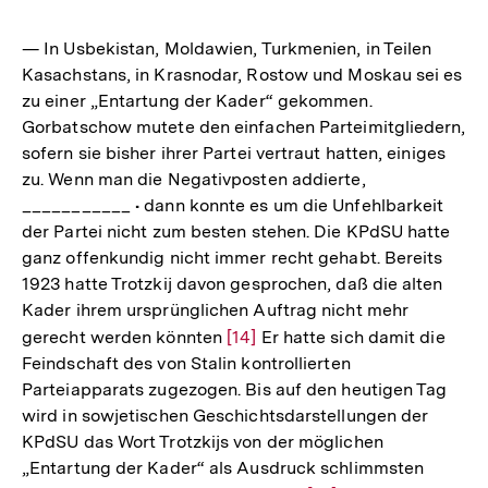
— In Usbekistan, Moldawien, Turkmenien, in Teilen
Kasachstans, in Krasnodar, Rostow und Moskau sei es
zu einer „Entartung der Kader“ gekommen.
Gorbatschow mutete den einfachen Parteimitgliedern,
sofern sie bisher ihrer Partei vertraut hatten, einiges
zu. Wenn man die Negativposten addierte,
___________ • dann konnte es um die Unfehlbarkeit
der Partei nicht zum besten stehen. Die KPdSU hatte
ganz offenkundig nicht immer recht gehabt. Bereits
1923 hatte Trotzkij davon gesprochen, daß die alten
Kader ihrem ursprünglichen Auftrag nicht mehr
gerecht werden könnten
Zur
[14]
Er hatte sich damit die
Feindschaft des von Stalin kontrollierten
Auflösung
Parteiapparats zugezogen. Bis auf den heutigen Tag
der
wird in sowjetischen Geschichtsdarstellungen der
Fußnote
KPdSU das Wort Trotzkijs von der möglichen
„Entartung der Kader“ als Ausdruck schlimmsten