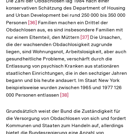
Die Zahl der Obdachlosen lag 1984 nach einer
Fußnote
konservativen Schätzung des Department of Housing
and Urban Development bei rund 250 000 bis 350 000
Personen
Zur
[36]
Familien machen ein Drittel der
Obdachlosen aus, es sind insbesondere Familien mit
Auflösung
nur einem Eltemteil, den Müttern
Zur
[37]
Die Ursachen,
der
die der wachsenden Obdachlosigkeit zugrunde
Auflösung
Fußnote
liegen, sind Wohnungsnot, Arbeitslosigkeit, aber auch
der
gesundheitliche Probleme, verschärft durch die
Fußnote
Entlassung von psychisch Kranken aus stationären
staatlichen Einrichtungen, die in den sechziger Jahren
begann und bis heute andauert. Im Staat New York
beispielsweise wurden zwischen 1965 und 1977 126
000 Personen entlassen
Zur
[38]
Auflösung
der
Grundsätzlich weist der Bund die Zuständigkeit für
Fußnote
die Versorgung von Obdachlosen von sich und fordert
Kommunen und Staaten zum Handeln auf, allerdings
bietet die Bundesregierung eine Anzahl von