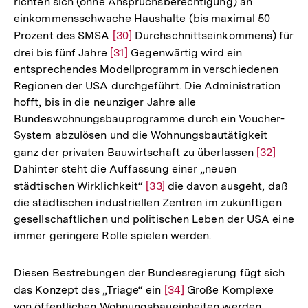
richten sich (ohne Anspruchsberechtigung) an
einkommensschwache Haushalte (bis maximal 50
Prozent des SMSA
Zur
[30]
Durchschnittseinkommens) für
drei bis fünf Jahre
Zur
[31]
Auflösung
Gegenwärtig wird ein
entsprechendes Modellprogramm in verschiedenen
Auflösung
der
Regionen der USA durchgeführt. Die Administration
der
Fußnote
hofft, bis in die neunziger Jahre alle
Fußnote
Bundeswohnungsbauprogramme durch ein Voucher-
System abzulösen und die Wohnungsbautätigkeit
ganz der privaten Bauwirtschaft zu überlassen
Zur
[32]
Dahinter steht die Auffassung einer „neuen
Auflösun
städtischen Wirklichkeit“
Zur
[33]
die davon ausgeht, daß
der
die städtischen industriellen Zentren im zukünftigen
Auflösung
Fußnote
gesellschaftlichen und politischen Leben der USA eine
der
immer geringere Rolle spielen werden.
Fußnote
Diesen Bestrebungen der Bundesregierung fügt sich
das Konzept des „Triage“ ein
Zur
[34]
Große Komplexe
von öffentlichen Wohnungsbaueinheiten werden
Auflösung