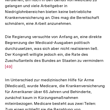
Auflösung
gelangen und viele Arbeitgeber in
der
Niedriglohnbereichen bieten keine betriebliche
Fußnote
Krankenversicherung an. Dies mag die Bereitschaft
schmälern, eine Arbeit anzunehmen.
Die Regierung versuchte von Anfang an, eine direkte
Begrenzung der Medicaid-Ausgaben politisch
durchzusetzen, was sich aber nicht realisieren ließ.
Der Kongreß willigte jedoch ein, die Rate des
Zuschußanteils des Bundes an Staaten zu vermindern
Zur
[49]
Auf
der
Fuß
Im Unterschied zur medizinischen Hilfe für Arme
(Medicaid), wurde Medicare, die Krankenversicherung
für Amerikaner über 65 Jahren und Behinderte,
zunächst kaum in Kürzungsmaßnahmen
miteinbezogen. Medicare besteht aus zwei Teilen:
Zum einen schließt sie die Bezahlung von