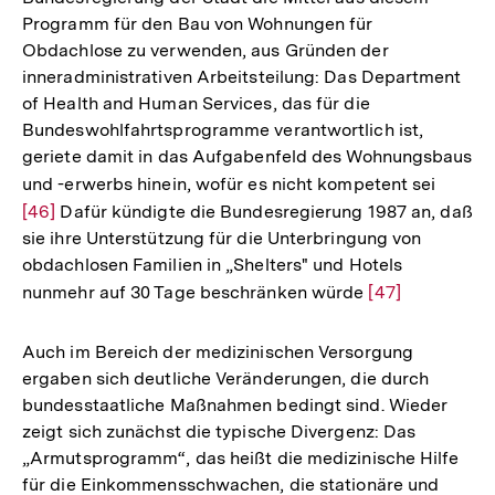
Programm für den Bau von Wohnungen für
der
Obdachlose zu verwenden, aus Gründen der
Fußnote
inneradministrativen Arbeitsteilung: Das Department
of Health and Human Services, das für die
Bundeswohlfahrtsprogramme verantwortlich ist,
geriete damit in das Aufgabenfeld des Wohnungsbaus
und -erwerbs hinein, wofür es nicht kompetent sei
Zur
[46]
Dafür kündigte die Bundesregierung 1987 an, daß
Auflös
sie ihre Unterstützung für die Unterbringung von
der
obdachlosen Familien in „Shelters" und Hotels
Fußnot
nunmehr auf 30 Tage beschränken würde
Zur
[47]
Auflösung
der
Auch im Bereich der medizinischen Versorgung
Fußnote
ergaben sich deutliche Veränderungen, die durch
bundesstaatliche Maßnahmen bedingt sind. Wieder
zeigt sich zunächst die typische Divergenz: Das
„Armutsprogramm“, das heißt die medizinische Hilfe
für die Einkommensschwachen, die stationäre und