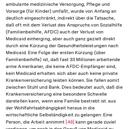
ambulante medizinische Versorgung, Pflege und
Vorsorge (für Kinder) umfaßt, wurde von Anfang an
deutlich eingeschränkt, indirekt über die Tatsache,
daß oft mit dem Verlust des Anspruchs von Sozialhilfe
(Familienbeihilfe, AFDC) auch der Verlust von
Medicaid einherging, aber auch ganz gezielt direkt
durch eine Kürzung der Gesundheitsleistungen nach
Medicaid. Eine Folge der ersten Kürzung (über
Familienbeihilfe) ist, daß fast 33 Millionen arbeitende
arme Amerikaner, die keine AFDC-Empfänger sind,
kein Medicaid erhalten. sich aber auch keine private
Krankenversicherung leisten können. Sie fallen somit
zwischen Stuhl und Bank. Dies bedeutet auch, daß die
Krankenversicherung eine besondere Schwelle
darstellen kann, wenn eine Familie bestrebt ist. aus
der Wohlfahrtsabhängigkeit heraus in die
wirtschaftliche Selbständigkeit zu gelangen: Eine
Person, die Arbeit annimmt
Zur
[48]
kann gerade zuviel
verdienen, um noch in den Genuß von Medicaid zu