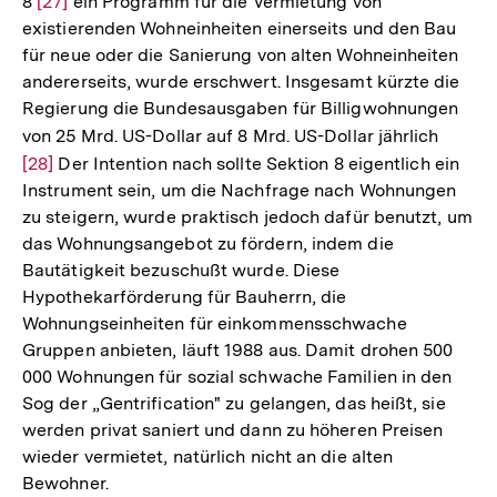
8
Zur
[27]
ein Programm für die Vermietung von
existierenden Wohneinheiten einerseits und den Bau
Auflösung
für neue oder die Sanierung von alten Wohneinheiten
der
andererseits, wurde erschwert. Insgesamt kürzte die
Fußnote
Regierung die Bundesausgaben für Billigwohnungen
von 25 Mrd. US-Dollar auf 8 Mrd. US-Dollar jährlich
Zur
[28]
Der Intention nach sollte Sektion 8 eigentlich ein
Auflös
Instrument sein, um die Nachfrage nach Wohnungen
der
zu steigern, wurde praktisch jedoch dafür benutzt, um
Fußno
das Wohnungsangebot zu fördern, indem die
Bautätigkeit bezuschußt wurde. Diese
Hypothekarförderung für Bauherrn, die
Wohnungseinheiten für einkommensschwache
Gruppen anbieten, läuft 1988 aus. Damit drohen 500
000 Wohnungen für sozial schwache Familien in den
Sog der „Gentrification" zu gelangen, das heißt, sie
werden privat saniert und dann zu höheren Preisen
wieder vermietet, natürlich nicht an die alten
Bewohner.