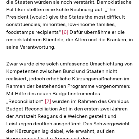
die Staaten würden sie noch verstärkt. Demokiatische
Fußnote
Politiker stellten eine kühle Rechnung auf: „The
President (would) give the States the most difficult
constituencies; minorities, low-income families,
foodstamps recipients“
Zur
[6]
Dafür übernähme er die
respektableren Klientele, die Alten und die Kranken, in
Auflösung
seine Verantwortung.
der
Fußnote
Zwar wurde eine solch umfassende Umschichtung von
Kompetenzen zwischen Bund und Staaten nicht
realisiert, jedoch erhebliche Kürzungsmaßnahmen im
Rahmen der bestehenden Programme vorgenommen:
Mit Hilfe des neuen Budgetinstrumentes
„Reconciliation“
Zur
[7]
wurden im Rahmen des Omnibus
Budget Reconciliation Act in den ersten zwei Jahren
Auflösung
der Amtszeit Reagans die Weichen gestellt und
der
Leistungen deutlich ausgedünnt. Das Schwergewicht
Fußnote
der Kürzungen lag dabei, wie erwähnt, auf den
Programmen für die Armen und den