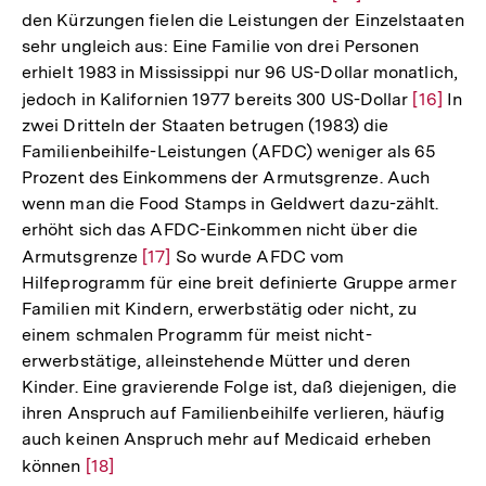
den Kürzungen fielen die Leistungen der Einzelstaaten
der
Auflösung
sehr ungleich aus: Eine Familie von drei Personen
Fußnote
der
erhielt 1983 in Mississippi nur 96 US-Dollar monatlich,
Fußnote
jedoch in Kalifornien 1977 bereits 300 US-Dollar
Zur
[16]
In
zwei Dritteln der Staaten betrugen (1983) die
Auflösu
Familienbeihilfe-Leistungen (AFDC) weniger als 65
der
Prozent des Einkommens der Armutsgrenze. Auch
Fußnote
wenn man die Food Stamps in Geldwert dazu-zählt.
erhöht sich das AFDC-Einkommen nicht über die
Armutsgrenze
Zur
[17]
So wurde AFDC vom
Hilfeprogramm für eine breit definierte Gruppe armer
Auflösung
Familien mit Kindern, erwerbstätig oder nicht, zu
der
einem schmalen Programm für meist nicht-
Fußnote
erwerbstätige, alleinstehende Mütter und deren
Kinder. Eine gravierende Folge ist, daß diejenigen, die
ihren Anspruch auf Familienbeihilfe verlieren, häufig
auch keinen Anspruch mehr auf Medicaid erheben
können
Zur
[18]