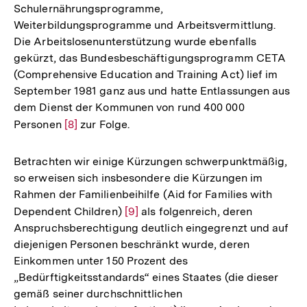
Schulernährungsprogramme,
Weiterbildungsprogramme und Arbeitsvermittlung.
Die Arbeitslosenunterstützung wurde ebenfalls
gekürzt, das Bundesbeschäftigungsprogramm CETA
(Comprehensive Education and Training Act) lief im
September 1981 ganz aus und hatte Entlassungen aus
dem Dienst der Kommunen von rund 400 000
Personen
Zur
[8]
zur Folge.
Auflösung
der
Betrachten wir einige Kürzungen schwerpunktmäßig,
Fußnote
so erweisen sich insbesondere die Kürzungen im
Rahmen der Familienbeihilfe (Aid for Families with
Dependent Children)
Zur
[9]
als folgenreich, deren
Anspruchsberechtigung deutlich eingegrenzt und auf
Auflösung
diejenigen Personen beschränkt wurde, deren
der
Einkommen unter 150 Prozent des
Fußnote
„Bedürftigkeitsstandards“ eines Staates (die dieser
gemäß seiner durchschnittlichen