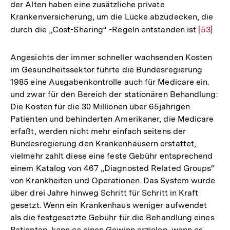
der Alten haben eine zusätzliche private
Auflösung
Fußnote
Krankenversicherung, um die Lücke abzudecken, die
der
durch die „Cost-Sharing“ -Regeln entstanden ist
Zur
[53]
Fußnote
Auflösu
der
Angesichts der immer schneller wachsenden Kosten
Fußnote
im Gesundheitssektor führte die Bundesregierung
1985 eine Ausgabenkontrolle auch für Medicare ein.
und zwar für den Bereich der stationären Behandlung:
Die Kosten für die 30 Millionen über 65jährigen
Patienten und behinderten Amerikaner, die Medicare
erfaßt, werden nicht mehr einfach seitens der
Bundesregierung den Krankenhäusern erstattet,
vielmehr zahlt diese eine feste Gebühr entsprechend
einem Katalog von 467 „Diagnosted Related Groups“
von Krankheiten und Operationen. Das System wurde
über drei Jahre hinweg Schritt für Schritt in Kraft
gesetzt. Wenn ein Krankenhaus weniger aufwendet
als die festgesetzte Gebühr für die Behandlung eines
Zum
Seite
Patienten, kann es einen Gewinn erzielen, wenn es