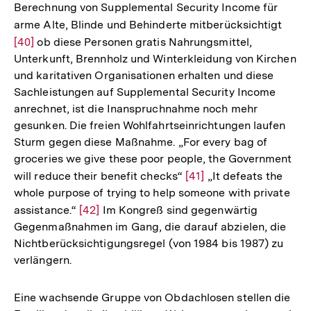
Fußnote
Berechnung von Supplemental Security Income für
arme Alte, Blinde und Behinderte mitberücksichtigt
Zur
[40]
ob diese Personen gratis Nahrungsmittel,
Aufl
Unterkunft, Brennholz und Winterkleidung von Kirchen
der
und karitativen Organisationen erhalten und diese
Fußn
Sachleistungen auf Supplemental Security Income
anrechnet, ist die Inanspruchnahme noch mehr
gesunken. Die freien Wohlfahrtseinrichtungen laufen
Sturm gegen diese Maßnahme. „For every bag of
groceries we give these poor people, the Government
will reduce their benefit checks“
Zur
[41]
„It defeats the
whole purpose of trying to help someone with private
Auflösung
assistance.“
Zur
[42]
Im Kongreß sind gegenwärtig
der
Gegenmaßnahmen im Gang, die darauf abzielen, die
Auflösung
Fußnote
Nichtberücksichtigungsregel (von 1984 bis 1987) zu
der
verlängern.
Fußnote
Eine wachsende Gruppe von Obdachlosen stellen die