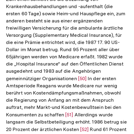
Krankenhausbehandlungen und -aufenthalt (die
ersten 60 Tage) sowie Heim-und Hauspflege ein, zum
anderen besteht sie aus einer ergänzenden
freiwilligen Versicherung für die ambulante ärztliche
Versorgung (Supplementary Medical Insurance), für
die eine Prämie entrichtet wird, die 1987 17. 90 US-
Dollar im Monat betrug. Rund 95 Prozent aller über
65jährigen werden von Medicare erfaßt. 1982 wurde
die „Hospital Insurance“ auf den Öffentlichen Dienst
ausgedehnt und 1983 auf die Angehörigen
gemeinnütziger Organisationen
Zur
[50]
In der ersten
Amtsperiode Reagans wurde Medicare nur wenig
Auflösung
berührt von Kostendämpfungsmaßnahmen, obwohl
der
die Regierung von Anfang an mit dem Anspruch
Fußnote
auftrat, mehr Markt-und Kostenbewußtsein bei den
Konsumenten zu schaffen
Zur
[51]
Allerdings wurde
langsam die Selbstbeteiligung erhöht. 1986 betrug sie
Auflösung
20 Prozent der ärztlichen Kosten
Zur
[52]
Rund 61 Prozent
der