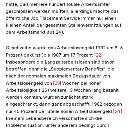
hatte, daß mehrere hundert lokale Arbeitsämter
geschlossen werden mußten; allerdings machte das
öffentliche Job Placement Service immer nur einen
kleinen Anteil der gesamten Stellenvermittlungen auf
dem Arbeitsmarkt aus 24).
Gleichzeitig wurde das Arbeitslosengeld 1982 um 6, 5
Prozent gekürzt (bis 1987 um 17 Prozent
Zur
[22]
Insbesondere die Langzeitarbeitslosen sind davon
Auflösung
betroffen, denn die „Supplementary Benefits“, die
der
nach der normalen maximalen Bezugsdauer von
Fußnote
Arbeitslosengeld von
Zur
[23]
Wochen bei hoher
Arbeitslosigkeit 26) weitere 13 Wochen lang bezahlt
Auflösung
werden konnten, wurden zunächst stark
der
eingeschränkt, dann ganz abgeschafft. 1982 bezogen
Fußnote
nur 45 Prozent der Stellenlosen Arbeitslosengeld
Zur
[24]
In einem Lebensbereich verschärfte sich die
Auflös
Problemsituation, unter anderem bedingt durch
der