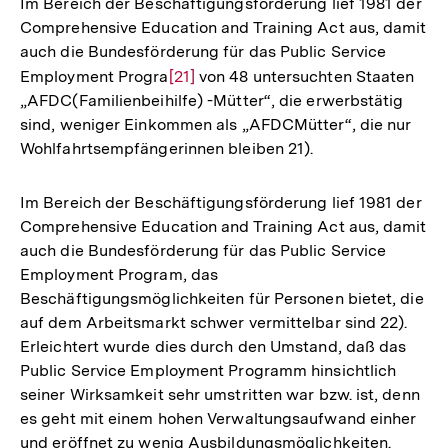
Im Bereich der Beschäftigungsförderung lief 1981 der
Fußnote
Comprehensive Education and Training Act aus, damit
auch die Bundesförderung für das Public Service
Employment Progra
Zur
[21]
von 48 untersuchten Staaten
„AFDC(Familienbeihilfe) -Mütter“, die erwerbstätig
Auflösung
sind, weniger Einkommen als „AFDCMütter“, die nur
der
Wohlfahrtsempfängerinnen bleiben 21).
Fußnote
Im Bereich der Beschäftigungsförderung lief 1981 der
Comprehensive Education and Training Act aus, damit
auch die Bundesförderung für das Public Service
Employment Program, das
Beschäftigungsmöglichkeiten für Personen bietet, die
auf dem Arbeitsmarkt schwer vermittelbar sind 22).
Erleichtert wurde dies durch den Umstand, daß das
Public Service Employment Programm hinsichtlich
seiner Wirksamkeit sehr umstritten war bzw. ist, denn
es geht mit einem hohen Verwaltungsaufwand einher
und eröffnet zu wenig Ausbildungsmöglichkeiten.