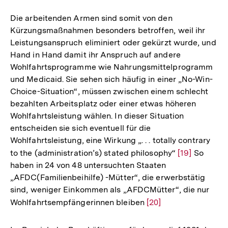
Auflösung
der
Die arbeitenden Armen sind somit von den
Fußnote
Kürzungsmaßnahmen besonders betroffen, weil ihr
Leistungsanspruch eliminiert oder gekürzt wurde, und
Hand in Hand damit ihr Anspruch auf andere
Wohlfahrtsprogramme wie Nahrungsmittelprogramm
und Medicaid. Sie sehen sich häufig in einer „No-Win-
Choice-Situation“, müssen zwischen einem schlecht
bezahlten Arbeitsplatz oder einer etwas höheren
Wohlfahrtsleistung wählen. In dieser Situation
entscheiden sie sich eventuell für die
Wohlfahrtsleistung, eine Wirkung „. . . totally contrary
to the (administration’s) stated philosophy“
Zur
[19]
So
haben in 24 von 48 untersuchten Staaten
Auflösung
„AFDC(Familienbeihilfe) -Mütter“, die erwerbstätig
der
sind, weniger Einkommen als „AFDCMütter“, die nur
Fußnote
Wohlfahrtsempfängerinnen bleiben
Zur
[20]
Auflösung
der