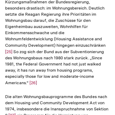
Kürzungsmaßnahmen der Bundesregierung,
Fußnot
besonders drastisch: im Wohnungsbereich. Deutlich
setzte die Reagan Regierung ihre Prioritäten im
Wohnungsbau darauf, die Zuschüsse für den
Eigenheimbau auszuweiten, Wohnhilfen für
Einkommensschwache und die
Wohnumfeldentwicklung (Housing Assistance and
Community Development) hingegen einzuschränken
Zur
[25]
So zog sich der Bund aus der Subventionierung
Aufl
des Wohnungsbaus nach 1980 stark zurück. „Since
der
1981, the Federal Government had not just walked
Fußn
away, it has run away from housing programs,
especially those for low and moderate-income
Americans.“
Zur
[26]
Auflösung
der
Die alten Wohnungsbauprogramme des Bundes nach
Fußnote
dem Housing und Community Development Act von
1974, insbesondere die Inanspruchnahme von Sektion