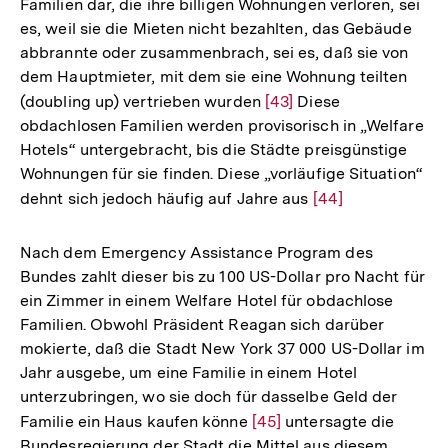
Familien dar, die ihre billigen Wohnungen verloren, sei
es, weil sie die Mieten nicht bezahlten, das Gebäude
abbrannte oder zusammenbrach, sei es, daß sie von
dem Hauptmieter, mit dem sie eine Wohnung teilten
(doubling up) vertrieben wurden
Zur
[43]
Diese
obdachlosen Familien werden provisorisch in „Welfare
Auflösung
Hotels“ untergebracht, bis die Städte preisgünstige
der
Wohnungen für sie finden. Diese „vorläufige Situation“
Fußnote
dehnt sich jedoch häufig auf Jahre aus
Zur
[44]
Auflösung
der
Nach dem Emergency Assistance Program des
Fußnote
Bundes zahlt dieser bis zu 100 US-Dollar pro Nacht für
ein Zimmer in einem Welfare Hotel für obdachlose
Familien. Obwohl Präsident Reagan sich darüber
mokierte, daß die Stadt New York 37 000 US-Dollar im
Jahr ausgebe, um eine Familie in einem Hotel
unterzubringen, wo sie doch für dasselbe Geld der
Familie ein Haus kaufen könne
Zur
[45]
untersagte die
Bundesregierung der Stadt die Mittel aus diesem
Auflösung