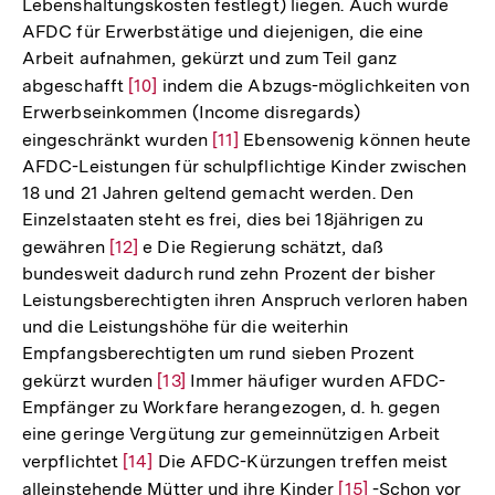
Lebenshaltungskosten festlegt) liegen. Auch wurde
AFDC für Erwerbstätige und diejenigen, die eine
Arbeit aufnahmen, gekürzt und zum Teil ganz
abgeschafft
Zur
[10]
indem die Abzugs-möglichkeiten von
Erwerbseinkommen (Income disregards)
Auflösung
eingeschränkt wurden
Zur
[11]
Ebensowenig können heute
der
AFDC-Leistungen für schulpflichtige Kinder zwischen
Auflösung
Fußnote
18 und 21 Jahren geltend gemacht werden. Den
der
Einzelstaaten steht es frei, dies bei 18jährigen zu
Fußnote
gewähren
Zur
[12]
e Die Regierung schätzt, daß
bundesweit dadurch rund zehn Prozent der bisher
Auflösung
Leistungsberechtigten ihren Anspruch verloren haben
der
und die Leistungshöhe für die weiterhin
Fußnote
Empfangsberechtigten um rund sieben Prozent
gekürzt wurden
Zur
[13]
Immer häufiger wurden AFDC-
Empfänger zu Workfare herangezogen, d. h. gegen
Auflösung
eine geringe Vergütung zur gemeinnützigen Arbeit
der
verpflichtet
Zur
[14]
Die AFDC-Kürzungen treffen meist
Fußnote
alleinstehende Mütter und ihre Kinder
Auflösung
Zur
[15]
-Schon vor