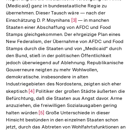
(Medicaid) ganz in bundesstaatliche Regie zu
übernehmen. Dieser Tausch wäre — nach der
Einschätzung D. P. Moynihans
Zur
[3]
— in manchen
Staaten einer Abschaffung von AFDC und Food
Auflösung
Stamps gleichgekommen. Der ehrgeizige Plan eines
der
New Federalism, der Übernahme von AFDC und Food
Fußnote
Stamps durch die Staaten und von „Medicaid“ durch
den Bund, stieß in der politischen Öffentlichkeit
jedoch überwiegend auf Ablehnung. Republikanische
Gouverneure neigten zu mehr Wohlwollen,
demokratische. insbesondere in alten
Industriegebieten des Nordostens, zeigten sich eher
skeptisch
Zur
[4]
Politiker der großen Städte äußerten die
Befürchtung, daß die Staaten aus Angst davor. Arme
Auflösung
anzuziehen, die freiwilligen Sozialausgaben gering
der
halten würden
Zur
[5]
Große Unterschiede in dieser
Fußnote
Hinsicht bestünden in den einzelnen Staaten schon
Auflösung
jetzt, durch das Abtreten von Wohlfahrtsfunktionen an
der