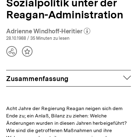
Sozialpolitik unter der
Reagan-Administration
Adrienne Windhoff-Heritier
(Mehr zum Autor)
öffnen
28.10.1988
/ 35 Minuten zu lesen
Teilen
Inhalt
Optionen
merken
anzeigen
auf
Zusammenfassung
Acht Jahre der Regierung Reagan neigen sich dem
Ende zu; ein Anlaß, Bilanz zu ziehen: Welche
Änderungen wurden in diesen Jahren herbeigeführt?
Wie sind die getroffenen Maßnahmen und ihre