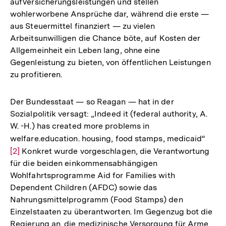
aufVersicherungsleistungen und stellen
wohlerworbene Ansprüche dar, während die erste —
aus Steuermittel finanziert — zu vielen
Arbeitsunwilligen die Chance böte, auf Kosten der
Allgemeinheit ein Leben lang, ohne eine
Gegenleistung zu bieten, von öffentlichen Leistungen
zu profitieren.
Der Bundesstaat — so Reagan — hat in der
Sozialpolitik versagt: „Indeed it (federal authority, A.
W. -H.) has created more problems in
welfare.education. housing, food stamps, medicaid“
Zur
[2]
Konkret wurde vorgeschlagen, die Verantwortung
Aufl
für die beiden einkommensabhängigen
der
Wohlfahrtsprogramme Aid for Families with
Fußn
Dependent Children (AFDC) sowie das
Nahrungsmittelprogramm (Food Stamps) den
Einzelstaaten zu überantworten. Im Gegenzug bot die
Regierung an. die medizinische Versorgung für Arme