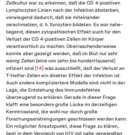
Zellkultur war zu erkennen, daß die CD 4-positiven
Lymphozyten-Linien nach der Infektion absterben,
vorwiegend dadurch, daß sie miteinander
verschmelzen, d. h. Synzytien bildeten. Es war nahe-
liegend, diesen zytopathischen Effekt auch für den
Verlust der CD 4-positiven Zellen im Körper
verantwortlich zu machen. Überraschenderweise
konnte aber gezeigt werden, daß im Blut nur sehr
wenig Zellen (eine von zehn-bis hunderttausend)
infiziert sind
Zur
[14]
wäs ausschließt, daß der Verlust an
T-Helfer-Zellen ein direkter Effekt der Infektion ist.
Auflösung
Auch andere kompliziertere Modelle sind nicht in der
der
Lage, die Entstehung des Immundefektes
Fußnote
überzeugend zu erklären. Gerade in dieser Frage
klafft eine besonders große Lücke im derzeitigen
Kenntnisstand, die wohl nur durch große
Forschungsanstrengungen geschlossen werden kann.
Ein möglicher Ansatzpunkt, diese Frage zu klären,
Zum
liegt in dem Vergleich von HIV mit nahe verwandten
Seite