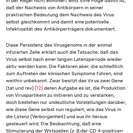
in der Regel nicht eliminiert wird. Eine Folge davon ist,
daß der Nachweis von Antikörpern in seiner
praktischen Bedeutung dem Nachweis des Virus
selbst gleichkommt und damit eine potentielle
Infektiosität des Antikörperträgers dokumentiert.
Diese Persistenz des Virusgenoms in der einmal
infizierten Zelle erklärt auch die Tatsache, daß das
Virus selbst nach einer langen Latenzperiode wieder
aktiv werden kann. Die Faktoren aber, die schließlich
zum Auftreten der klinischen Symptome führen, sind
weithin unbekannt. Zwar besitzt das Virus zwei Gene
(tat und rev)
Zur
[12]
deren Aufgabe es ist, die Produktion
von Viruspartikeln zu initiieren und zu verstärken,
Auflösung
doch bestehen nur undeutliche Vorstellungen darüber,
der
wie diese Gene selbst nun reguliert, wie das Virus in
Fußnote
die Latenz (Verborgenheit) und aus ihr heraus
gesteuert wird. Die Beobachtung, daß eine
Stimulierung der Wirtszellen (z. B.der CD 4-positiven