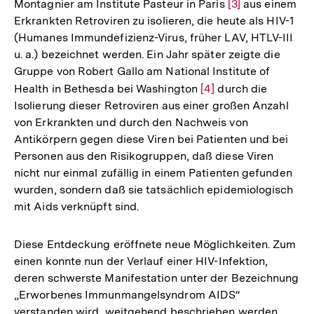
Montagnier am Institute Pasteur in Paris
Zur
[3]
aus einem
Erkrankten Retroviren zu isolieren, die heute als HIV-1
Auflösung
(Humanes Immundefizienz-Virus, früher LAV, HTLV-III
der
u. a.) bezeichnet werden. Ein Jahr später zeigte die
Fußnote
Gruppe von Robert Gallo am National Institute of
Health in Bethesda bei Washington
Zur
[4]
durch die
Isolierung dieser Retroviren aus einer großen Anzahl
Auflösung
von Erkrankten und durch den Nachweis von
der
Antikörpern gegen diese Viren bei Patienten und bei
Fußnote
Personen aus den Risikogruppen, daß diese Viren
nicht nur einmal zufällig in einem Patienten gefunden
wurden, sondern daß sie tatsächlich epidemiologisch
mit Aids verknüpft sind.
Diese Entdeckung eröffnete neue Möglichkeiten. Zum
einen konnte nun der Verlauf einer HIV-Infektion,
deren schwerste Manifestation unter der Bezeichnung
„Erworbenes Immunmangelsyndrom AIDS“
verstanden wird, weitgehend beschrieben werden.