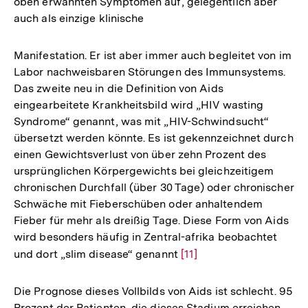
oben erwähnten Symptomen auf, gelegentlich aber
auch als einzige klinische
Manifestation. Er ist aber immer auch begleitet von im
Labor nachweisbaren Störungen des Immunsystems.
Das zweite neu in die Definition von Aids
eingearbeitete Krankheitsbild wird „HIV wasting
Syndrome“ genannt, was mit „HIV-Schwindsucht“
übersetzt werden könnte. Es ist gekennzeichnet durch
einen Gewichtsverlust von über zehn Prozent des
ursprünglichen Körpergewichts bei gleichzeitigem
chronischen Durchfall (über 30 Tage) oder chronischer
Schwäche mit Fieberschüben oder anhaltendem
Fieber für mehr als dreißig Tage. Diese Form von Aids
wird besonders häufig in Zentral-afrika beobachtet
und dort „slim disease“ genannt
Zur
[11]
Auflösung
der
Die Prognose dieses Vollbilds von Aids ist schlecht. 95
Fußnote
Prozent der Patienten, die dieses Stadium erreichen,