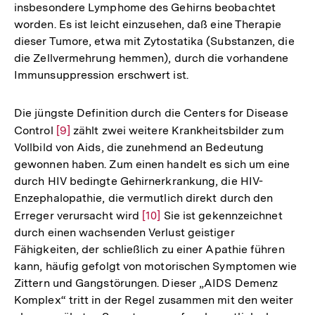
insbesondere Lymphome des Gehirns beobachtet
worden. Es ist leicht einzusehen, daß eine Therapie
dieser Tumore, etwa mit Zytostatika (Substanzen, die
die Zellvermehrung hemmen), durch die vorhandene
Immunsuppression erschwert ist.
Die jüngste Definition durch die Centers for Disease
Control
Zur
[9]
zählt zwei weitere Krankheitsbilder zum
Vollbild von Aids, die zunehmend an Bedeutung
Auflösung
gewonnen haben. Zum einen handelt es sich um eine
der
durch HIV bedingte Gehirnerkrankung, die HIV-
Fußnote
Enzephalopathie, die vermutlich direkt durch den
Erreger verursacht wird
Zur
[10]
Sie ist gekennzeichnet
durch einen wachsenden Verlust geistiger
Auflösung
Fähigkeiten, der schließlich zu einer Apathie führen
der
kann, häufig gefolgt von motorischen Symptomen wie
Fußnote
Zittern und Gangstörungen. Dieser „AIDS Demenz
Komplex“ tritt in der Regel zusammen mit den weiter