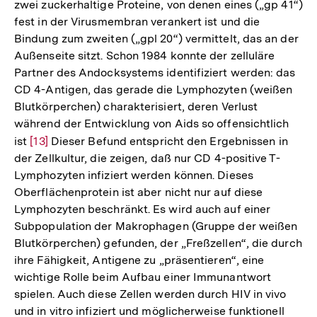
zwei zuckerhaltige Proteine, von denen eines („gp 41“)
fest in der Virusmembran verankert ist und die
Bindung zum zweiten („gpl 20“) vermittelt, das an der
Außenseite sitzt. Schon 1984 konnte der zelluläre
Partner des Andocksystems identifiziert werden: das
CD 4-Antigen, das gerade die Lymphozyten (weißen
Blutkörperchen) charakterisiert, deren Verlust
während der Entwicklung von Aids so offensichtlich
ist
Zur
[13]
Dieser Befund entspricht den Ergebnissen in
der Zellkultur, die zeigen, daß nur CD 4-positive T-
Auflösung
Lymphozyten infiziert werden können. Dieses
der
Oberflächenprotein ist aber nicht nur auf diese
Fußnote
Lymphozyten beschränkt. Es wird auch auf einer
Subpopulation der Makrophagen (Gruppe der weißen
Blutkörperchen) gefunden, der „Freßzellen“, die durch
ihre Fähigkeit, Antigene zu „präsentieren“, eine
wichtige Rolle beim Aufbau einer Immunantwort
spielen. Auch diese Zellen werden durch HIV in vivo
und in vitro infiziert und möglicherweise funktionell