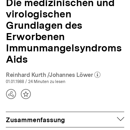
Die medizinischen und
virologischen
Grundlagen des
Erworbenen
Immunmangelsyndroms
Aids
Reinhard Kurth /Johannes Löwer
(Mehr zum Autor)
öffnen
01.01.1988
/ 24 Minuten zu lesen
Teilen
Inhalt
Optionen
merken
anzeigen
auf
Zusammenfassung