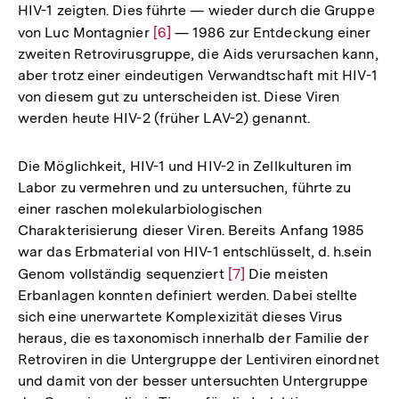
HIV-1 zeigten. Dies führte — wieder durch die Gruppe
von Luc Montagnier
Zur
[6]
— 1986 zur Entdeckung einer
zweiten Retrovirusgruppe, die Aids verursachen kann,
Auflösung
aber trotz einer eindeutigen Verwandtschaft mit HIV-1
der
von diesem gut zu unterscheiden ist. Diese Viren
Fußnote
werden heute HIV-2 (früher LAV-2) genannt.
Die Möglichkeit, HIV-1 und HIV-2 in Zellkulturen im
Labor zu vermehren und zu untersuchen, führte zu
einer raschen molekularbiologischen
Charakterisierung dieser Viren. Bereits Anfang 1985
war das Erbmaterial von HIV-1 entschlüsselt, d. h.sein
Genom vollständig sequenziert
Zur
[7]
Die meisten
Erbanlagen konnten definiert werden. Dabei stellte
Auflösung
sich eine unerwartete Komplexizität dieses Virus
der
heraus, die es taxonomisch innerhalb der Familie der
Fußnote
Retroviren in die Untergruppe der Lentiviren einordnet
und damit von der besser untersuchten Untergruppe