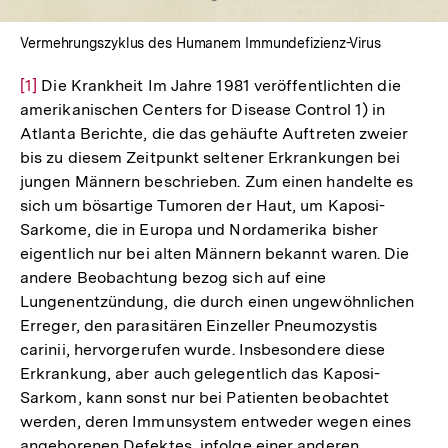
Vermehrungszyklus des Humanem Immundefizienz-Virus
Zur
[1]
Die Krankheit Im Jahre 1981 veröffentlichten die
amerikanischen Centers for Disease Control 1) in
Auflösung
Atlanta Berichte, die das gehäufte Auftreten zweier
der
bis zu diesem Zeitpunkt seltener Erkrankungen bei
Fußnote
jungen Männern beschrieben. Zum einen handelte es
sich um bösartige Tumoren der Haut, um Kaposi-
Sarkome, die in Europa und Nordamerika bisher
eigentlich nur bei alten Männern bekannt waren. Die
andere Beobachtung bezog sich auf eine
Lungenentzündung, die durch einen ungewöhnlichen
Erreger, den parasitären Einzeller Pneumozystis
carinii, hervorgerufen wurde. Insbesondere diese
Erkrankung, aber auch gelegentlich das Kaposi-
Sarkom, kann sonst nur bei Patienten beobachtet
werden, deren Immunsystem entweder wegen eines
angeborenen Defektes, infolge einer anderen