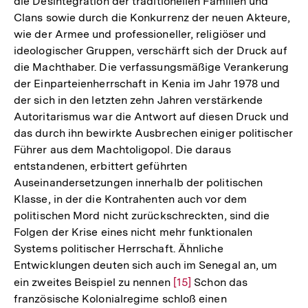
die Desintegration der traditionellen Familien und
Clans sowie durch die Konkurrenz der neuen Akteure,
wie der Armee und professioneller, religiöser und
ideologischer Gruppen, verschärft sich der Druck auf
die Machthaber. Die verfassungsmäßige Verankerung
der Einparteienherrschaft in Kenia im Jahr 1978 und
der sich in den letzten zehn Jahren verstärkende
Autoritarismus war die Antwort auf diesen Druck und
das durch ihn bewirkte Ausbrechen einiger politischer
Führer aus dem Machtoligopol. Die daraus
entstandenen, erbittert geführten
Auseinandersetzungen innerhalb der politischen
Klasse, in der die Kontrahenten auch vor dem
politischen Mord nicht zurückschreckten, sind die
Folgen der Krise eines nicht mehr funktionalen
Systems politischer Herrschaft. Ähnliche
Entwicklungen deuten sich auch im Senegal an, um
ein zweites Beispiel zu nennen
Zur
[15]
Schon das
französische Kolonialregime schloß einen
Auflösung