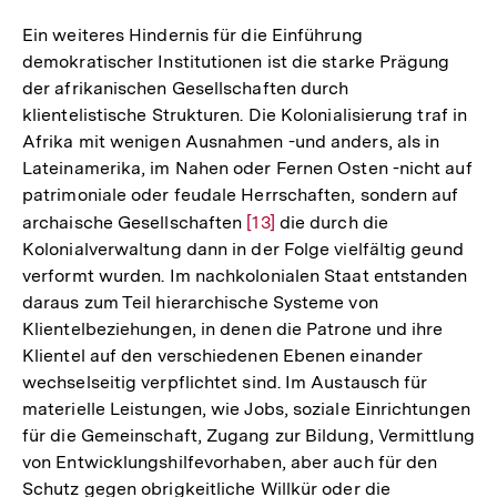
Ein weiteres Hindernis für die Einführung
demokratischer Institutionen ist die starke Prägung
der afrikanischen Gesellschaften durch
klientelistische Strukturen. Die Kolonialisierung traf in
Afrika mit wenigen Ausnahmen -und anders, als in
Lateinamerika, im Nahen oder Fernen Osten -nicht auf
patrimoniale oder feudale Herrschaften, sondern auf
archaische Gesellschaften
Zur
[13]
die durch die
Kolonialverwaltung dann in der Folge vielfältig geund
Auflösung
verformt wurden. Im nachkolonialen Staat entstanden
der
daraus zum Teil hierarchische Systeme von
Fußnote
Klientelbeziehungen, in denen die Patrone und ihre
Klientel auf den verschiedenen Ebenen einander
wechselseitig verpflichtet sind. Im Austausch für
materielle Leistungen, wie Jobs, soziale Einrichtungen
für die Gemeinschaft, Zugang zur Bildung, Vermittlung
von Entwicklungshilfevorhaben, aber auch für den
Schutz gegen obrigkeitliche Willkür oder die