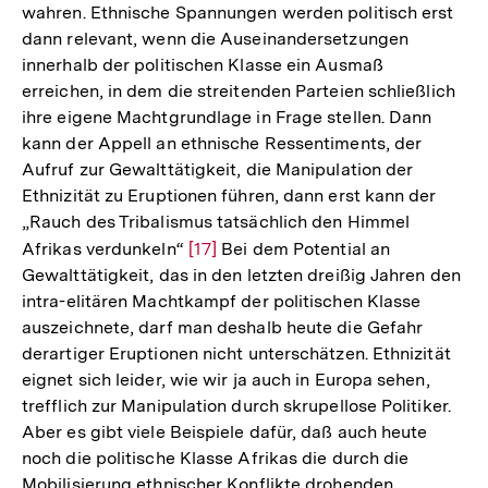
wahren. Ethnische Spannungen werden politisch erst
dann relevant, wenn die Auseinandersetzungen
innerhalb der politischen Klasse ein Ausmaß
erreichen, in dem die streitenden Parteien schließlich
ihre eigene Machtgrundlage in Frage stellen. Dann
kann der Appell an ethnische Ressentiments, der
Aufruf zur Gewalttätigkeit, die Manipulation der
Ethnizität zu Eruptionen führen, dann erst kann der
„Rauch des Tribalismus tatsächlich den Himmel
Afrikas verdunkeln“
Zur
[17]
Bei dem Potential an
Gewalttätigkeit, das in den letzten dreißig Jahren den
Auflösung
intra-elitären Machtkampf der politischen Klasse
der
auszeichnete, darf man deshalb heute die Gefahr
Fußnote
derartiger Eruptionen nicht unterschätzen. Ethnizität
eignet sich leider, wie wir ja auch in Europa sehen,
trefflich zur Manipulation durch skrupellose Politiker.
Aber es gibt viele Beispiele dafür, daß auch heute
noch die politische Klasse Afrikas die durch die
Mobilisierung ethnischer Konflikte drohenden