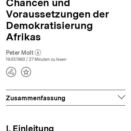
Chancen und
Voraussetzungen der
Demokratisierung
Afrikas
Peter Molt
(Mehr zum Autor)
öffnen
19.03.1993
/ 27 Minuten zu lesen
Teilen
Inhalt
Optionen
merken
anzeigen
auf
Zusammenfassung
I. Einleitung