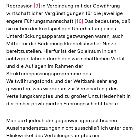
Repression
Zur
[9]
in Verbindung mit der Gewährung
wirtschaftlicher Vergünstigungen für die jeweilige
Auflösung
engere Führungsmannschaft
Zur
[10]
Das bedeutete, daß
der
sie neben der kostspieligen Unterhaltung eines
Auflösung
Fußnote
Unterdrückungsapparats gezwungen waren, auch
der
Mittel für die Bedienung klientelistischer Netze
Fußnote
bereitzustellen. Hierfür ist der Spielraum in den
achtziger Jahren durch den wirtschaftlichen Verfall
und die Auflagen im Rahmen der
Strukturanpassungsprogramme des
Weltwährungsfonds und der Weltbank sehr eng
geworden, was wiederum zur Verschärfung des
Verteilungskampfes und zu großer Unzufriedenheit in
der bisher privilegierten Führungsschicht führte.
Man darf jedoch die gegenwärtigen politischen
Auseinandersetzungen nicht ausschließlich unter dem
Blickwinkel des Verteilungskampfes um