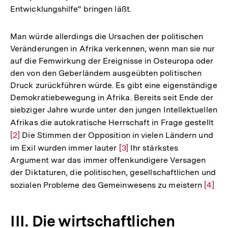
Entwicklungshilfe“ bringen läßt.
Man würde allerdings die Ursachen der politischen
Veränderungen in Afrika verkennen, wenn man sie nur
auf die Femwirkung der Ereignisse in Osteuropa oder
den von den Geberländem ausgeübten politischen
Druck zurückführen würde. Es gibt eine eigenständige
Demokratiebewegung in Afrika. Bereits seit Ende der
siebziger Jahre wurde unter den jungen Intellektuellen
Afrikas die autokratische Herrschaft in Frage gestellt
Zur
[2]
Die Stimmen der Opposition in vielen Ländern und
Auf
im Exil wurden immer lauter
Zur
[3]
Ihr stärkstes
der
Argument war das immer offenkundigere Versagen
Auflösung
Fuß
der Diktaturen, die politischen, gesellschaftlichen und
der
sozialen Probleme des Gemeinwesens zu meistern
Zur
[4]
Fußnote
Auflö
der
III. Die wirtschaftlichen
Fußno