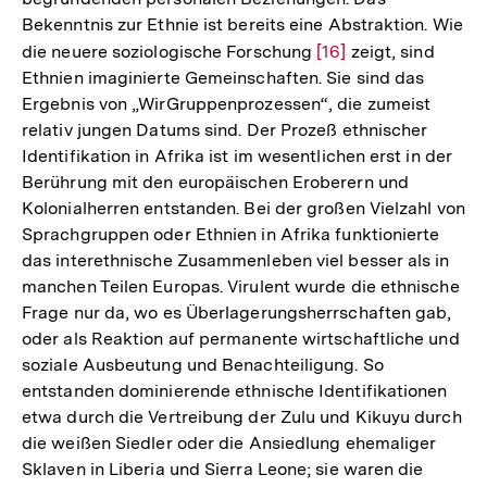
Bekenntnis zur Ethnie ist bereits eine Abstraktion. Wie
die neuere soziologische Forschung
Zur
[16]
zeigt, sind
Ethnien imaginierte Gemeinschaften. Sie sind das
Auflösung
Ergebnis von „WirGruppenprozessen“, die zumeist
der
relativ jungen Datums sind. Der Prozeß ethnischer
Fußnote
Identifikation in Afrika ist im wesentlichen erst in der
Berührung mit den europäischen Eroberern und
Kolonialherren entstanden. Bei der großen Vielzahl von
Sprachgruppen oder Ethnien in Afrika funktionierte
das interethnische Zusammenleben viel besser als in
manchen Teilen Europas. Virulent wurde die ethnische
Frage nur da, wo es Überlagerungsherrschaften gab,
oder als Reaktion auf permanente wirtschaftliche und
soziale Ausbeutung und Benachteiligung. So
entstanden dominierende ethnische Identifikationen
etwa durch die Vertreibung der Zulu und Kikuyu durch
die weißen Siedler oder die Ansiedlung ehemaliger
Sklaven in Liberia und Sierra Leone; sie waren die