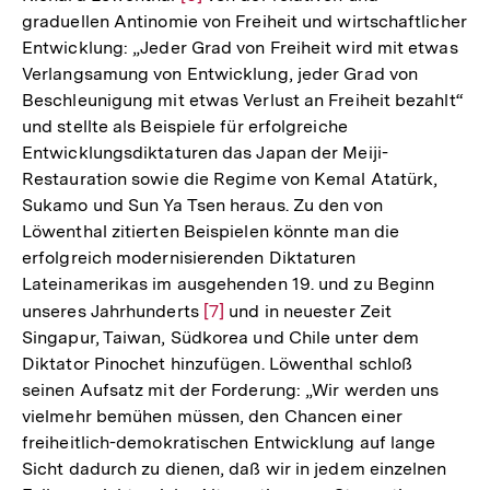
graduellen Antinomie von Freiheit und wirtschaftlicher
Auflösung
Entwicklung: „Jeder Grad von Freiheit wird mit etwas
der
Verlangsamung von Entwicklung, jeder Grad von
Fußnote
Beschleunigung mit etwas Verlust an Freiheit bezahlt“
und stellte als Beispiele für erfolgreiche
Entwicklungsdiktaturen das Japan der Meiji-
Restauration sowie die Regime von Kemal Atatürk,
Sukamo und Sun Ya Tsen heraus. Zu den von
Löwenthal zitierten Beispielen könnte man die
erfolgreich modernisierenden Diktaturen
Lateinamerikas im ausgehenden 19. und zu Beginn
unseres Jahrhunderts
Zur
[7]
und in neuester Zeit
Singapur, Taiwan, Südkorea und Chile unter dem
Auflösung
Diktator Pinochet hinzufügen. Löwenthal schloß
der
seinen Aufsatz mit der Forderung: „Wir werden uns
Fußnote
vielmehr bemühen müssen, den Chancen einer
freiheitlich-demokratischen Entwicklung auf lange
Sicht dadurch zu dienen, daß wir in jedem einzelnen