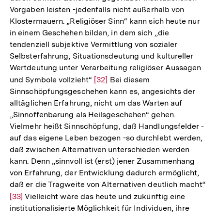
Vorgaben leisten -jedenfalls nicht außerhalb von
Fußnote
Klostermauern. „Religiöser Sinn“ kann sich heute nur
in einem Geschehen bilden, in dem sich „die
tendenziell subjektive Vermittlung von sozialer
Selbsterfahrung, Situationsdeutung und kultureller
Wertdeutung unter Verarbeitung religiöser Aussagen
und Symbole vollzieht“
Zur
[32]
Bei diesem
Sinnschöpfungsgeschehen kann es, angesichts der
Auflösung
alltäglichen Erfahrung, nicht um das Warten auf
der
„Sinnoffenbarung als Heilsgeschehen“ gehen.
Fußnote
Vielmehr heißt Sinnschöpfung, daß Handlungsfelder -
auf das eigene Leben bezogen -so durchlebt werden,
daß zwischen Alternativen unterschieden werden
kann. Denn „sinnvoll ist (erst) jener Zusammenhang
von Erfahrung, der Entwicklung dadurch ermöglicht,
daß er die Tragweite von Alternativen deutlich macht“
Zur
[33]
Vielleicht wäre das heute und zukünftig eine
Zum
institutionalisierte Möglichkeit für Individuen, ihre
Auflösung
Seite