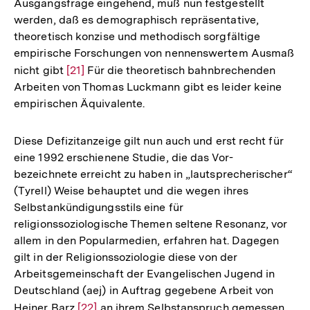
Ausgangsfrage eingehend, muß nun festgestellt
werden, daß es demographisch repräsentative,
theoretisch konzise und methodisch sorgfältige
empirische Forschungen von nennenswertem Ausmaß
nicht gibt
Zur
[21]
Für die theoretisch bahnbrechenden
Arbeiten von Thomas Luckmann gibt es leider keine
Auflösung
empirischen Äquivalente.
der
Fußnote
Diese Defizitanzeige gilt nun auch und erst recht für
eine 1992 erschienene Studie, die das Vor-
bezeichnete erreicht zu haben in „lautsprecherischer“
(Tyrell) Weise behauptet und die wegen ihres
Selbstankündigungsstils eine für
religionssoziologische Themen seltene Resonanz, vor
allem in den Popularmedien, erfahren hat. Dagegen
gilt in der Religionssoziologie diese von der
Arbeitsgemeinschaft der Evangelischen Jugend in
Deutschland (aej) in Auftrag gegebene Arbeit von
Heiner Barz
Zur
[22]
an ihrem Selbstanspruch gemessen,