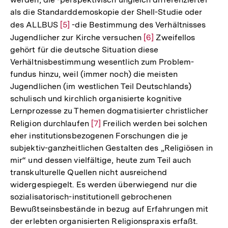
als die Standarddemoskopie der Shell-Studie oder
des ALLBUS
Zur
[5]
-die Bestimmung des Verhältnisses
Jugendlicher zur Kirche versuchen
Auflösung
Zur
[6]
Zweifellos
gehört für die deutsche Situation diese
der
Auflösung
Verhältnisbestimmung wesentlich zum Problem-
Fußnote
der
fundus hinzu, weil (immer noch) die meisten
Fußnote
Jugendlichen (im westlichen Teil Deutschlands)
schulisch und kirchlich organisierte kognitive
Lernprozesse zu Themen dogmatisierter christlicher
Religion durchlaufen
Zur
[7]
Freilich werden bei solchen
eher institutionsbezogenen Forschungen die je
Auflösung
subjektiv-ganzheitlichen Gestalten des „Religiösen in
der
mir“ und dessen vielfältige, heute zum Teil auch
Fußnote
transkulturelle Quellen nicht ausreichend
widergespiegelt. Es werden überwiegend nur die
sozialisatorisch-institutionell gebrochenen
Bewußtseinsbestände in bezug auf Erfahrungen mit
der erlebten organisierten Religionspraxis erfaßt.