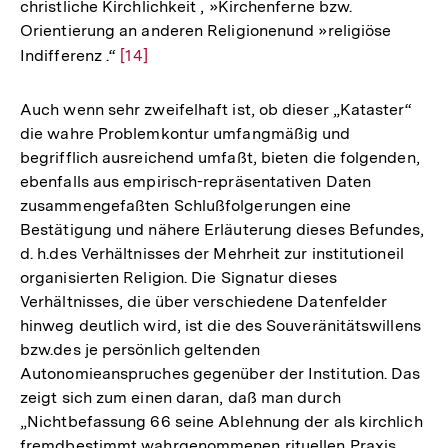
christliche Kirchlichkeit , »Kirchenferne bzw.
Orientierung an anderen Religionenund »religiöse
Indifferenz .“
Zur
[14]
Auflösung
der
Auch wenn sehr zweifelhaft ist, ob dieser „Kataster“
Fußnote
die wahre Problemkontur umfangmäßig und
begrifflich ausreichend umfaßt, bieten die folgenden,
ebenfalls aus empirisch-repräsentativen Daten
zusammengefaßten Schlußfolgerungen eine
Bestätigung und nähere Erläuterung dieses Befundes,
d. h.des Verhältnisses der Mehrheit zur institutioneil
organisierten Religion. Die Signatur dieses
Verhältnisses, die über verschiedene Datenfelder
hinweg deutlich wird, ist die des Souveränitätswillens
bzw.des je persönlich geltenden
Autonomieanspruches gegenüber der Institution. Das
zeigt sich zum einen daran, daß man durch
„Nichtbefassung 66 seine Ablehnung der als kirchlich
fremdbestimmt wahrgenommenen rituellen Praxis