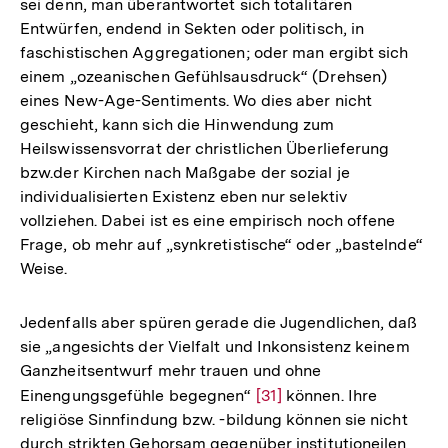
sei denn, man überantwortet sich totalitären
der
Entwürfen, endend in Sekten oder politisch, in
Fußnote
faschistischen Aggregationen; oder man ergibt sich
einem „ozeanischen Gefühlsausdruck“ (Drehsen)
eines New-Age-Sentiments. Wo dies aber nicht
geschieht, kann sich die Hinwendung zum
Heilswissensvorrat der christlichen Überlieferung
bzw.der Kirchen nach Maßgabe der sozial je
individualisierten Existenz eben nur selektiv
vollziehen. Dabei ist es eine empirisch noch offene
Frage, ob mehr auf „synkretistische“ oder „bastelnde“
Weise.
Jedenfalls aber spüren gerade die Jugendlichen, daß
sie „angesichts der Vielfalt und Inkonsistenz keinem
Ganzheitsentwurf mehr trauen und ohne
Einengungsgefühle begegnen“
Zur
[31]
können. Ihre
religiöse Sinnfindung bzw. -bildung können sie nicht
Auflösung
durch strikten Gehorsam gegenüber institutioneilen
der