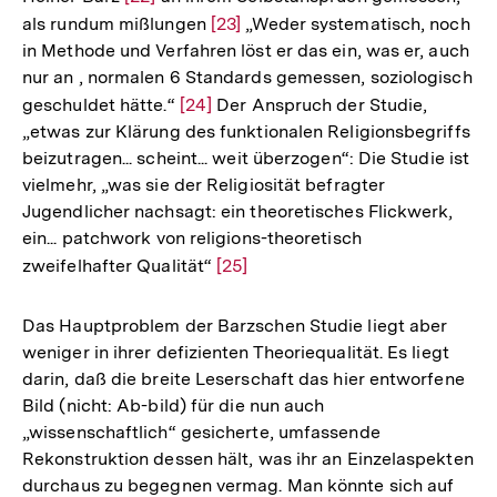
als rundum mißlungen
Auflösung
Zur
[23]
„Weder systematisch, noch
in Methode und Verfahren löst er das ein, was er, auch
der
Auflösung
nur an , normalen 6 Standards gemessen, soziologisch
Fußnote
der
geschuldet hätte.“
Zur
[24]
Der Anspruch der Studie,
Fußnote
„etwas zur Klärung des funktionalen Religionsbegriffs
Auflösung
beizutragen... scheint... weit überzogen“: Die Studie ist
der
vielmehr, „was sie der Religiosität befragter
Fußnote
Jugendlicher nachsagt: ein theoretisches Flickwerk,
ein... patchwork von religions-theoretisch
zweifelhafter Qualität“
Zur
[25]
Auflösung
der
Das Hauptproblem der Barzschen Studie liegt aber
Fußnote
weniger in ihrer defizienten Theoriequalität. Es liegt
darin, daß die breite Leserschaft das hier entworfene
Bild (nicht: Ab-bild) für die nun auch
„wissenschaftlich“ gesicherte, umfassende
Rekonstruktion dessen hält, was ihr an Einzelaspekten
durchaus zu begegnen vermag. Man könnte sich auf