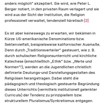
anders möglich“ akzeptiert. Sie wird, wie Peter L.
Fußnote
Berger notiert, in den privaten Raum verlagert und sie
wird aus der Sicht der Institution, die Religion
professionell verwaltet, tendenziell häretisch
Zur
[2]
Auflösung
der
Es ist aber keineswegs zu erwarten, wir bekämen in
Fußnote
Kürze US-amerikanische Denominations-bzw.
Sektenvielfalt, beispielsweise kalifornischer Ausmaße.
Denn durch „Traditionsverteiler“ gesteuert, wie z. B.
durch schulischen Religionsunterricht und kirchliche
Katechese (einschließlich „Ethik“ bzw. „Werte und
Normen“!), werden an die Jugendlichen christlich
definierte Deutungs-und Darstellungsgestalten des
Religiösen herangetragen. Dabei steht die
pädagogisch und theologisch gesteuerte Begründung
dieses Unterrichts (vermittels institutionell gelenkter
Curricula) der Tendenz zu prinzipiellem bzw.
strukturellem Pluralismus/Synkretismus entgegen.