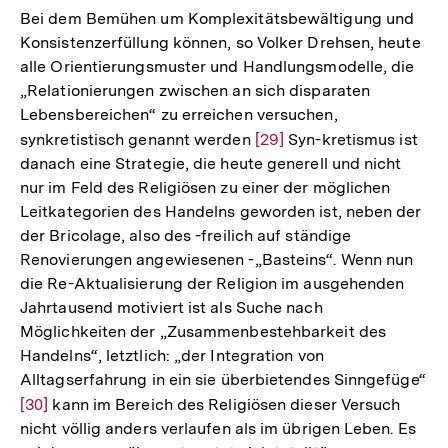
Bei dem Bemühen um Komplexitätsbewältigung und
Konsistenzerfüllung können, so Volker Drehsen, heute
alle Orientierungsmuster und Handlungsmodelle, die
„Relationierungen zwischen an sich disparaten
Lebensbereichen“ zu erreichen versuchen,
synkretistisch genannt werden
Zur
[29]
Syn-kretismus ist
danach eine Strategie, die heute generell und nicht
Auflösung
nur im Feld des Religiösen zu einer der möglichen
der
Leitkategorien des Handelns geworden ist, neben der
Fußnote
der Bricolage, also des -freilich auf ständige
Renovierungen angewiesenen -„Basteins“. Wenn nun
die Re-Aktualisierung der Religion im ausgehenden
Jahrtausend motiviert ist als Suche nach
Möglichkeiten der „Zusammenbestehbarkeit des
Handelns“, letztlich: „der Integration von
Alltagserfahrung in ein sie überbietendes Sinngefüge“
Zur
[30]
kann im Bereich des Religiösen dieser Versuch
nicht völlig anders verlaufen als im übrigen Leben. Es
Auflösung