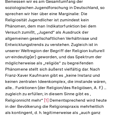
Bemessen wir es am Gesamtumfang der
soziologischen Jugendforschung in Deutschland, so
sprechen wir hier über eine Marginalie: Die
Religiosität Jugendlicher ist zumindest kein
Phänomen, dem man Indikatorfunktion bei dem
Versuch zumißt, „Jugend“ als Ausdruck der
allgemeinen gesellschaftlichen Verhältnisse und
Entwicklungstrends zu verstehen. Zugleich ist in
unserer Weltregion der Begriff der Religion kulturell
un-eindeutig(er) geworden, und das Spektrum der
möglicherweise als „religiös“ zu begreifenden
Phänomene stellt sich äußerst vielfältig dar. Nach
Franz-Xaver Kaufmann gibt es „keine Instanz und
keinen zentralen Ideenkomplex, die imstande wären,
alle... Funktionen (der Religion/des Religiösen, A. F.) ...
zugleich zu erfüllen; in diesem Sinne gibt es ,
Religionnicht mehr“
Zur
[1]
Dementsprechend wird heute
in der Bevölkerung die Religionspraxis mehrheitlich
Auflösung
als kontingent, d. h. legitimerweise als „auch ganz
der