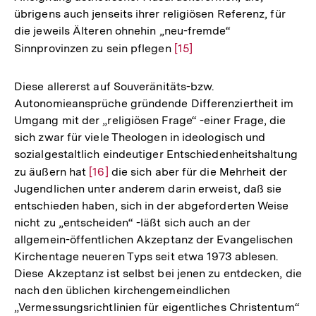
übrigens auch jenseits ihrer religiösen Referenz, für
die jeweils Älteren ohnehin „neu-fremde“
Sinnprovinzen zu sein pflegen
Zur
[15]
Auflösung
der
Diese allererst auf Souveränitäts-bzw.
Fußnote
Autonomieansprüche gründende Differenziertheit im
Umgang mit der „religiösen Frage“ -einer Frage, die
sich zwar für viele Theologen in ideologisch und
sozialgestaltlich eindeutiger Entschiedenheitshaltung
zu äußern hat
Zur
[16]
die sich aber für die Mehrheit der
Jugendlichen unter anderem darin erweist, daß sie
Auflösung
entschieden haben, sich in der abgeforderten Weise
der
nicht zu „entscheiden“ -läßt sich auch an der
Fußnote
allgemein-öffentlichen Akzeptanz der Evangelischen
Kirchentage neueren Typs seit etwa 1973 ablesen.
Diese Akzeptanz ist selbst bei jenen zu entdecken, die
nach den üblichen kirchengemeindlichen
„Vermessungsrichtlinien für eigentliches Christentum“