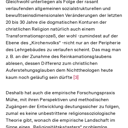
Gleichwohl unterliegen als Folge der rasant
verlaufenden allgemeinen sozialstrukturellen und
bewußtseinsdimensionalen Veränderungen der letzten
20 bis 30 Jahre die dogmatischen Konturen der
christlichen Religion natürlich auch einem
Transformationsprozeß, der wohl -zumindest auf der
Ebene des „Kirchenvolks“ -nicht nur an der Peripherie
des Lehrgebäudes zu verlaufen scheint. Das mag man
z. B. an der Zunahme des Reinkamationsglaubens
ablesen, dessen Differenz zum christlichen
Auferstehungsglauben dem Nichttheologen heute
kaum noch geläufig sein dürfte
Zur
[3]
Auflösung
der
Deshalb hat auch die empirische Forschungspraxis
Fußnote
Mühe, mit ihren Perspektiven und methodischen
Zugängen der Entwicklung deutungssicher zu folgen,
zumal es keine unbestrittene religionssoziologische
Theorie gibt, wonach die empirische Landschaft im
Sinne eines „Religiositätskatasters“ problemlos