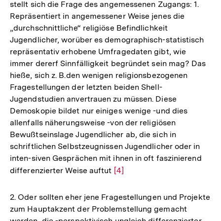
stellt sich die Frage des angemessenen Zugangs: 1.
Repräsentiert in angemessener Weise jenes die
„durchschnittliche“ religiöse Befindlichkeit
Jugendlicher, worüber es demographisch-statistisch
repräsentativ erhobene Umfragedaten gibt, wie
immer dererf Sinnfälligkeit begründet sein mag? Das
hieße, sich z. B.den wenigen religionsbezogenen
Fragestellungen der letzten beiden Shell-
Jugendstudien anvertrauen zu müssen. Diese
Demoskopie bildet nur einiges wenige -und dies
allenfalls näherungsweise -von der religiösen
Bewußtseinslage Jugendlicher ab, die sich in
schriftlichen Selbstzeugnissen Jugendlicher oder in
inten-siven Gesprächen mit ihnen in oft faszinierend
differenzierter Weise auftut
Zur
[4]
Auflösung
der
2. Oder sollten eher jene Fragestellungen und Projekte
Fußnote
zum Hauptakzent der Problemstellung gemacht
werden, die -perspektivisch ungleich differenzierter