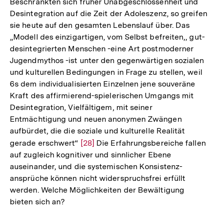
Beschränkten sich früher Unabgeschlossenheit und
Auflösu
Desintegration auf die Zeit der Adoleszenz, so greifen
der
sie heute auf den gesamten Lebenslauf über. Das
Fußnote
„Modell des einzigartigen, vom Selbst befreiten,, gut-
desintegrierten Menschen -eine Art postmoderner
Jugendmythos -ist unter den gegenwärtigen sozialen
und kulturellen Bedingungen in Frage zu stellen, weil
6s dem individualisierten Einzelnen jene souveräne
Kraft des affirmierend-spielerischen Umgangs mit
Desintegration, Vielfältigem, mit seiner
Entmächtigung und neuen anonymen Zwängen
aufbürdet, die die soziale und kulturelle Realität
gerade erschwert“
Zur
[28]
Die Erfahrungsbereiche fallen
auf zugleich kognitiver und sinnlicher Ebene
Auflösung
auseinander, und die systemischen Konsistenz-
der
ansprüche können nicht widerspruchsfrei erfüllt
Fußnote
werden. Welche Möglichkeiten der Bewältigung
bieten sich an?