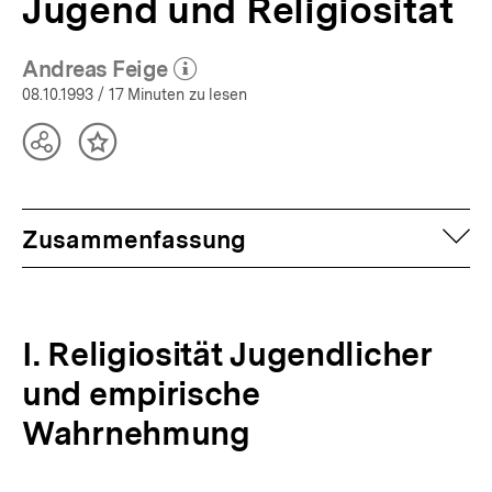
Jugend und Religiosität
Andreas Feige
(Mehr zum Autor)
öffnen
08.10.1993
/ 17 Minuten zu lesen
Teilen
Inhalt
Optionen
merken
anzeigen
auf
Zusammenfassung
I. Religiosität Jugendlicher
und empirische
Wahrnehmung