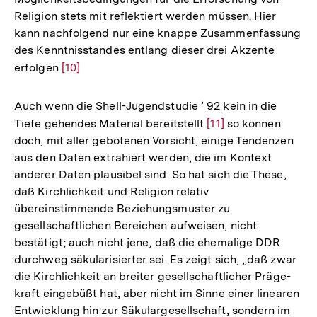
Religion stets mit reflektiert werden müssen. Hier
kann nachfolgend nur eine knappe Zusammenfassung
des Kenntnisstandes entlang dieser drei Akzente
erfolgen
Zur
[10]
Auflösung
der
Auch wenn die Shell-Jugendstudie ’ 92 kein in die
Fußnote
Tiefe gehendes Material bereitstellt
Zur
[11]
so können
doch, mit aller gebotenen Vorsicht, einige Tendenzen
Auflösung
aus den Daten extrahiert werden, die im Kontext
der
anderer Daten plausibel sind. So hat sich die These,
Fußnote
daß Kirchlichkeit und Religion relativ
übereinstimmende Beziehungsmuster zu
gesellschaftlichen Bereichen aufweisen, nicht
bestätigt; auch nicht jene, daß die ehemalige DDR
durchweg säkularisierter sei. Es zeigt sich, „daß zwar
die Kirchlichkeit an breiter gesellschaftlicher Präge-
kraft eingebüßt hat, aber nicht im Sinne einer linearen
Entwicklung hin zur Säkulargesellschaft, sondern im