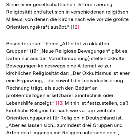
Sinne einer gesellschaftlichen Differenzierung ...
Religiosität entfaltet sich in verschiedenen religiösen
Milieus, von denen die Kirche nach wie vor die größte
Orientierungskraft ausübt.“
Zur
[12]
Auflösung
der
Besonders zum Thema „Affinität zu okkulten
Fußnote
Gruppen“ (für „Neue Religiöse Bewegungen“ gibt es
Daten nur aus der Voruntersuchung) stellen okkulte
Bewegungen keineswegs eine Alternative zur
kirchlichen Religiosität dar: „Der Okkultismus ist eher
eine Ergänzung,... die sowohl der Individualisierung
Rechnung trägt, als auch den Bedarf an
problembezogen ersetzbarer Sinntechnik oder
Lebenshilfe anzeigt.“
Zur
[13]
Mithin ist festzustellen, daß
kirchliche Religiosität nach wie vor der zentrale
Auflösung
Orientierungspunkt für Religion in Deutschland ist.
der
„Aber es lassen sich... zumindest drei Gruppen und
Fußnote
Arten des Umgangs mit Religion unterscheiden: ,