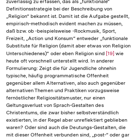
zuverlässig zu erfassen, das als „funktionale“
Definitionsstrategie bei der Beschreibung von
„Religion“ bekannt ist. Damit ist die Aufgabe gestellt,
empirisch-methodisch evident machen zu müssen,
daß bzw. ob -beispielsweise -Rockmusik, Sport,
Freizeit, „Action und Konsum“ entweder „funktionale
Substitute für Religion (damit aber etwas von Religion
Unterschiedenes)“ oder eben Religion sind
Zur
[19]
wie
heute oft vorschnell unterstellt wird. In anderer
Auflösung
Formulierung: Zeigt die für Jugendliche ohnehin
der
typische, häufig programmatische Offenheit
Fußnote
gegenüber allem Alternativen, also auch gegenüber
alternativen Themen und Praktiken vorzugsweise
fernöstlicher Religiositätsmuster, nur einen
Geltungsverlust von Sprach-Gestalten des
Christentums, die zwar bisher selbstverständlich
existierten, in der Regel aber unreflektiert geblieben
waren? Oder sind auch die Deutungs-Gestalten, die
mit dieser Offenheit verbunden sind, „post-“ oder gar