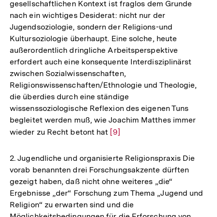
gesellschaftlichen Kontext ist fraglos dem Grunde
nach ein wichtiges Desiderat: nicht nur der
Jugendsoziologie, sondern der Religions-und
Kultursoziologie überhaupt. Eine solche, heute
außerordentlich dringliche Arbeitsperspektive
erfordert auch eine konsequente Interdisziplinärst
zwischen Sozialwissenschaften,
Religionswissenschaften/Ethnologie und Theologie,
die überdies durch eine ständige
wissenssoziologische Reflexion des eigenen Tuns
begleitet werden muß, wie Joachim Matthes immer
wieder zu Recht betont hat
Zur
[9]
Auflösung
der
2. Jugendliche und organisierte Religionspraxis Die
Fußnote
vorab benannten drei Forschungsakzente dürften
gezeigt haben, daß nicht ohne weiteres „die“
Ergebnisse „der“ Forschung zum Thema „Jugend und
Religion“ zu erwarten sind und die
Möglichkeitsbedingungen für die Erforschung von