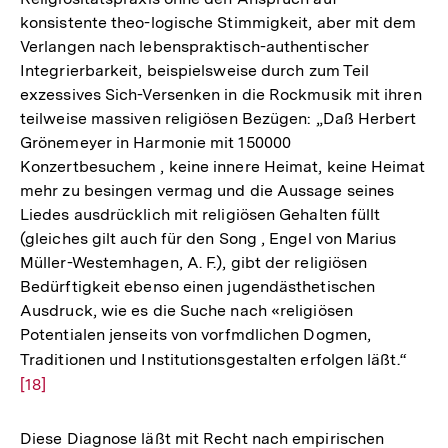
konsistente theo-logische Stimmigkeit, aber mit dem
Verlangen nach lebenspraktisch-authentischer
Integrierbarkeit, beispielsweise durch zum Teil
exzessives Sich-Versenken in die Rockmusik mit ihren
teilweise massiven religiösen Bezügen: „Daß Herbert
Grönemeyer in Harmonie mit 150000
Konzertbesuchem , keine innere Heimat, keine Heimat
mehr zu besingen vermag und die Aussage seines
Liedes ausdrücklich mit religiösen Gehalten füllt
(gleiches gilt auch für den Song , Engel von Marius
Müller-Westemhagen, A. F.), gibt der religiösen
Bedürftigkeit ebenso einen jugendästhetischen
Ausdruck, wie es die Suche nach «religiösen
Potentialen jenseits von vorfmdlichen Dogmen,
Traditionen und Institutionsgestalten erfolgen läßt.“
Zur
[18]
Aufl
der
Fußn
Diese Diagnose läßt mit Recht nach empirischen