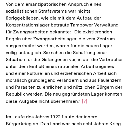
der
Von dem emanzipatorischen Anspruch eines
Fußnote
sozialistischen Strafsystems war nichts
übriggeblieben, wie die mit dem Aufbau der
Konzentrationslager betraute Tambower Verwaltung
für Zwangsarbeiten bekannte: „Die existierenden
Regeln über Zwangsarbeitslager, die vom Zentrum
ausgearbeitet wurden, waren für die neuen Lager
völlig untauglich. Sie sahen die Schaffung einer
Situation für die Gefangenen vor, in der die Verbrecher
unter dem Einfluß eines rationalen Arbeitsregimes
und einer kulturellen und erzieherischen Arbeit sich
moralisch grundlegend verändern und aus Faulenzern
und Parasiten zu ehrlichen und nützlichen Bürgern der
Republik werden. Die neu gegründeten Lager konnten
diese Aufgabe nicht übernehmen.“
Zur
[7]
Auflösung
der
Im Laufe des Jahres 1922 flaute der innere
Fußnote
Bürgerkrieg ab. Das Land war nach acht Jahren Krieg