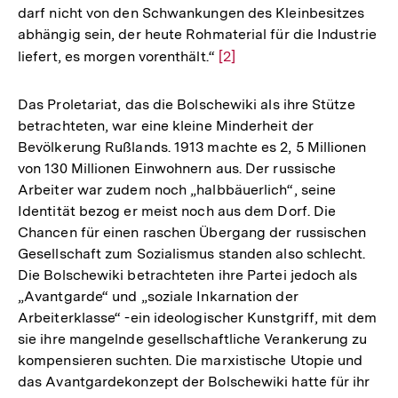
darf nicht von den Schwankungen des Kleinbesitzes
abhängig sein, der heute Rohmaterial für die Industrie
liefert, es morgen vorenthält.“
Zur
[2]
Auflösung
der
Das Proletariat, das die Bolschewiki als ihre Stütze
Fußnote
betrachteten, war eine kleine Minderheit der
Bevölkerung Rußlands. 1913 machte es 2, 5 Millionen
von 130 Millionen Einwohnern aus. Der russische
Arbeiter war zudem noch „halbbäuerlich“, seine
Identität bezog er meist noch aus dem Dorf. Die
Chancen für einen raschen Übergang der russischen
Gesellschaft zum Sozialismus standen also schlecht.
Die Bolschewiki betrachteten ihre Partei jedoch als
„Avantgarde“ und „soziale Inkarnation der
Arbeiterklasse“ -ein ideologischer Kunstgriff, mit dem
sie ihre mangelnde gesellschaftliche Verankerung zu
kompensieren suchten. Die marxistische Utopie und
das Avantgardekonzept der Bolschewiki hatte für ihr