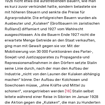
1926 nicht etwa die aufstrebenden Bauern, wie man
es kurz zuvor verkündet hatte, sondern belastete sie
mit höheren Steuern und senkte die Preise für
Agrarprodukte. Die erfolgreichen Bauern wurden als
Ausbeuter und „Kulaken“ (Großbauern im zaristischen
Rußland) diffamiert und 1927 vom Wahlrecht
ausgeschlossen. Als die Bauern Ende 1927 nicht die
erwartete Menge Getreide an den Staat verkauften,
ging man mit Gewalt gegen sie vor. Mit der
Mobilisierung von 30 000 Funktionären des Partei-,
Sowjet-und Justizapparates zu Propaganda-und
Repressionsmaßnahmen in den Dörfern setzte Stalin
seine Linie durch, nach der man den Aufbau der
Industrie „nicht von den Launen der Kulaken abhängig
machen“ könne. Der Aufbau der Kolchosen und
Sowchosen müsse, „ohne Kräfte und Mittel zu
schonen“, vorangetrieben werden
Zur
[16]
Stalin selbst
leitete während einer Reise in Sibirien im Januar 1928
Auflösung
die Aktion gegen die „Kulaken“, die man zu Hunderten
der