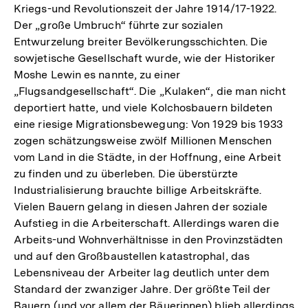
Kriegs-und Revolutionszeit der Jahre 1914/17-1922.
Der „große Umbruch“ führte zur sozialen
Entwurzelung breiter Bevölkerungsschichten. Die
sowjetische Gesellschaft wurde, wie der Historiker
Moshe Lewin es nannte, zu einer
„Flugsandgesellschaft“. Die „Kulaken“, die man nicht
deportiert hatte, und viele Kolchosbauern bildeten
eine riesige Migrationsbewegung: Von 1929 bis 1933
zogen schätzungsweise zwölf Millionen Menschen
vom Land in die Städte, in der Hoffnung, eine Arbeit
zu finden und zu überleben. Die überstürzte
Industrialisierung brauchte billige Arbeitskräfte.
Vielen Bauern gelang in diesen Jahren der soziale
Aufstieg in die Arbeiterschaft. Allerdings waren die
Arbeits-und Wohnverhältnisse in den Provinzstädten
und auf den Großbaustellen katastrophal, das
Lebensniveau der Arbeiter lag deutlich unter dem
Standard der zwanziger Jahre. Der größte Teil der
Zum
Bauern (und vor allem der Bäuerinnen) blieb allerdings
Seite