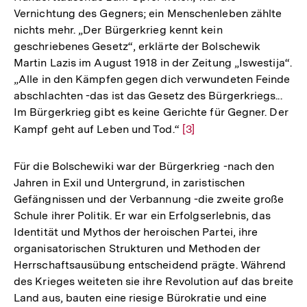
Vernichtung des Gegners; ein Menschenleben zählte
nichts mehr. „Der Bürgerkrieg kennt kein
geschriebenes Gesetz“, erklärte der Bolschewik
Martin Lazis im August 1918 in der Zeitung „Iswestija“.
„Alle in den Kämpfen gegen dich verwundeten Feinde
abschlachten -das ist das Gesetz des Bürgerkriegs...
Im Bürgerkrieg gibt es keine Gerichte für Gegner. Der
Kampf geht auf Leben und Tod.“
Zur
[3]
Auflösung
der
Für die Bolschewiki war der Bürgerkrieg -nach den
Fußnote
Jahren in Exil und Untergrund, in zaristischen
Gefängnissen und der Verbannung -die zweite große
Schule ihrer Politik. Er war ein Erfolgserlebnis, das
Identität und Mythos der heroischen Partei, ihre
organisatorischen Strukturen und Methoden der
Herrschaftsausübung entscheidend prägte. Während
des Krieges weiteten sie ihre Revolution auf das breite
Land aus, bauten eine riesige Bürokratie und eine