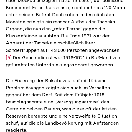
nach Moskau umzogen, hatte ihr Leiter, der polnische
Kommunist Felix Dsershinski, nicht mehr als 120 Mann
unter seinem Befehl. Doch schon in den nächsten
Monaten erfolgte ein rascher Aufbau der Tscheka-
Organe, die nun den „roten Terror“ gegen die
Klassenfeinde ausübten. Bis Ende 1921 war der
Apparat der Tscheka einschließlich ihrer
Sondertruppen auf 143 000 Personen angewachsen
Zur
[5]
Der Geheimdienst war 1918-1921 in Ruß-land zum
Auflö
gefürchteten Unterdrückungsapparat geworden.
der
Fußn
Die Fixierung der Bolschewiki auf militärische
Problemlösungen zeigte sich auch im Verhalten
gegenüber dem Dorf. Seit dem Frühjahr 1918
beschlagnahmte eine „Versorgungsarmee“ das
Getreide bei den Bauern, was diese oft der letzten
Reserven beraubte und eine verzweifelte Situation
schuf, auf die die Landbevölkerung mit Aufständen
reagierte.