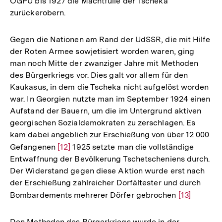
OGPU bis 1927 die Machtfülle der Tscheka
der
zurückerobern.
Fußn
Gegen die Nationen am Rand der UdSSR, die mit Hilfe
der Roten Armee sowjetisiert worden waren, ging
man noch Mitte der zwanziger Jahre mit Methoden
des Bürgerkriegs vor. Dies galt vor allem für den
Kaukasus, in dem die Tscheka nicht aufgelöst worden
war. In Georgien nutzte man im September 1924 einen
Aufstand der Bauern, um die im Untergrund aktiven
georgischen Sozialdemokraten zu zerschlagen. Es
kam dabei angeblich zur Erschießung von über 12 000
Gefangenen
Zur
[12]
1925 setzte man die vollständige
Entwaffnung der Bevölkerung Tschetscheniens durch.
Auflösung
Der Widerstand gegen diese Aktion wurde erst nach
der
der Erschießung zahlreicher Dorfältester und durch
Fußnote
Bombardements mehrerer Dörfer gebrochen
Zur
[13]
Auflösung
der
Den Methoden des Bürgerkriegs wurde in der