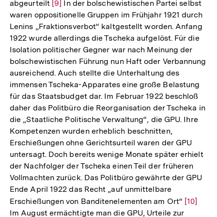
abgeurteilt
Zur
[9]
In der bolschewistischen Partei selbst
waren oppositionelle Gruppen im Frühjahr 1921 durch
Auflösung
Lenins „Fraktionsverbot“ kaltgestellt worden. Anfang
der
1922 wurde allerdings die Tscheka aufgelöst. Für die
Fußnote
Isolation politischer Gegner war nach Meinung der
bolschewistischen Führung nun Haft oder Verbannung
ausreichend. Auch stellte die Unterhaltung des
immensen Tscheka-Apparates eine große Belastung
für das Staatsbudget dar. Im Februar 1922 beschloß
daher das Politbüro die Reorganisation der Tscheka in
die „Staatliche Politische Verwaltung“, die GPU. Ihre
Kompetenzen wurden erheblich beschnitten,
Erschießungen ohne Gerichtsurteil waren der GPU
untersagt. Doch bereits wenige Monate später erhielt
der Nachfolger der Tscheka einen Teil der früheren
Vollmachten zurück. Das Politbüro gewährte der GPU
Ende April 1922 das Recht „auf unmittelbare
Erschießungen von Banditenelementen am Ort“
Zur
[10]
Im August ermächtigte man die GPU, Urteile zur
Auflösu