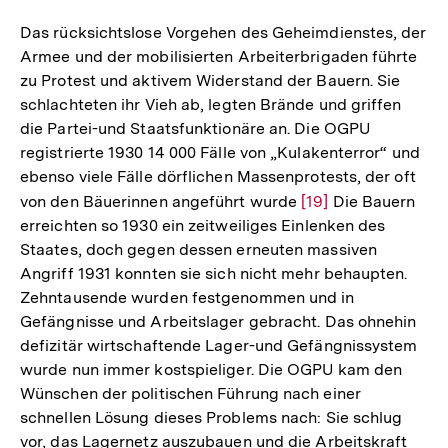
Auflösung
der
Das rücksichtslose Vorgehen des Geheimdienstes, der
Fußnote
Armee und der mobilisierten Arbeiterbrigaden führte
zu Protest und aktivem Widerstand der Bauern. Sie
schlachteten ihr Vieh ab, legten Brände und griffen
die Partei-und Staatsfunktionäre an. Die OGPU
registrierte 1930 14 000 Fälle von „Kulakenterror“ und
ebenso viele Fälle dörflichen Massenprotests, der oft
von den Bäuerinnen angeführt wurde
Zur
[19]
Die Bauern
erreichten so 1930 ein zeitweiliges Einlenken des
Auflösung
Staates, doch gegen dessen erneuten massiven
der
Angriff 1931 konnten sie sich nicht mehr behaupten.
Fußnote
Zehntausende wurden festgenommen und in
Gefängnisse und Arbeitslager gebracht. Das ohnehin
defizitär wirtschaftende Lager-und Gefängnissystem
wurde nun immer kostspieliger. Die OGPU kam den
Wünschen der politischen Führung nach einer
schnellen Lösung dieses Problems nach: Sie schlug
vor, das Lagernetz auszubauen und die Arbeitskraft