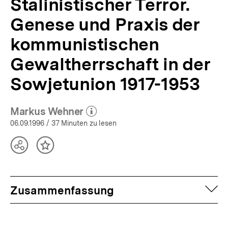
Stalinistischer Terror.
bpb.de
Genese und Praxis der
kommunistischen
Gewaltherrschaft in der
Sowjetunion 1917-1953
Markus Wehner
(Mehr zum Autor)
öffnen
06.09.1996
/ 37 Minuten zu lesen
Teilen
Inhalt
Optionen
merken
anzeigen
auf
Zusammenfassung