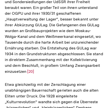
und Sondersiedlungen der UdSSR ihrer Freiheit
beraubt waren. Ein großer Teil von ihnen unterstand
der OGPU und ihrer 1930/31 geschaffenen
„Hauptverwaltung der Lager“, besser bekannt unter
ihrer Abkürzung GULag. Die Gefangenen des GULag
wurden an Großbauprojekten wie dem Moskau-
Wolga-Kanal und dem Weißmeerkanal eingesetzt, wo
Tausende durch die harte Arbeit bei unzureichender
Ernährung starben. Die Entstehung des GULag war
1934 in den Grundstrukturen abgeschlossen. Sie stand
in direktem Zusammenhang mit der Kollektivierung
und dem Beschluß, in großem Umfang Zwangsarbeit
einzusetzen
Zur
[20]
Auflösung
der
Etwa gleichzeitig mit der Zerschlagung einer
Fußnote
unabhängigen Bauernschaft gerieten auch die alten
Eliten unter Druck. Die 1928 eingeleitete
„Kulturrevolution“ wandte sich gegen die Überreste
„bürgerlichen“ und „kleinbürgerlichen“ Denkens,