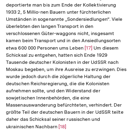
deportierte man bis zum Ende der Kollektivierung
1933 2, 5 Millio-nen Bauern unter fürchterlichen
Umständen in sogenannte „Sondersiedlungen“. Viele
überlebten den langen Transport in den
verschlossenen Güter-waggons nicht, insgesamt
kamen beim Transport und in den Ansiedlungsorten
etwa 600 000 Personen ums Leben
Zur
[17]
Um diesem
Schicksal zu entgehen, hatten sich Ende 1929
Auflösung
Tausende deutscher Kolonisten in der UdSSR nach
der
Moskau begeben, um ihre Ausreise zu erzwingen. Dies
Fußnote
wurde jedoch durch die zögerliche Haltung der
deutschen Reichsregierung, die die Kolonisten
aufnehmen sollte, und den Widerstand der
sowjetischen Innenbehörden, die eine
Massenauswanderung befürchteten, verhindert. Der
größte Teil der deutschen Bauern in der UdSSR teilte
daher das Schicksal seiner russischen und
ukrainischen Nachbarn
Zur
[18]