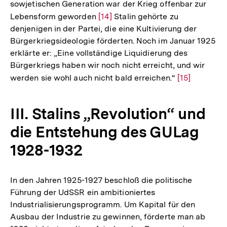
sowjetischen Generation war der Krieg offenbar zur
Lebensform geworden
Zur
[14]
Stalin gehörte zu
denjenigen in der Partei, die eine Kultivierung der
Auflösung
Bürgerkriegsideologie förderten. Noch im Januar 1925
der
erklärte er: „Eine vollständige Liquidierung des
Fußnote
Bürgerkriegs haben wir noch nicht erreicht, und wir
werden sie wohl auch nicht bald erreichen.“
Zur
[15]
Auflösung
der
III. Stalins „Revolution“ und
Fußnote
die Entstehung des GULag
1928-1932
In den Jahren 1925-1927 beschloß die politische
Führung der UdSSR ein ambitioniertes
Industrialisierungsprogramm. Um Kapital für den
Ausbau der Industrie zu gewinnen, förderte man ab