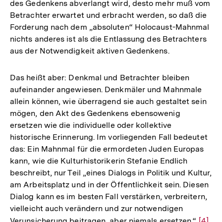
des Gedenkens abverlangt wird, desto mehr muß vom
Betrachter erwartet und erbracht werden, so daß die
Forderung nach dem „absoluten“ Holocaust-Mahnmal
nichts anderes ist als die Entlassung des Betrachters
aus der Notwendigkeit aktiven Gedenkens.
Das heißt aber: Denkmal und Betrachter bleiben
aufeinander angewiesen. Denkmäler und Mahnmale
allein können, wie überragend sie auch gestaltet sein
mögen, den Akt des Gedenkens ebensowenig
ersetzen wie die individuelle oder kollektive
historische Erinnerung. Im vorliegenden Fall bedeutet
das: Ein Mahnmal für die ermordeten Juden Europas
kann, wie die Kulturhistorikerin Stefanie Endlich
beschreibt, nur Teil „eines Dialogs in Politik und Kultur,
am Arbeitsplatz und in der Öffentlichkeit sein. Diesen
Dialog kann es im besten Fall verstärken, verbreitern,
vielleicht auch verändern und zur notwendigen
Verunsicherung beitragen, aber niemals ersetzen.“
Zur
[4]