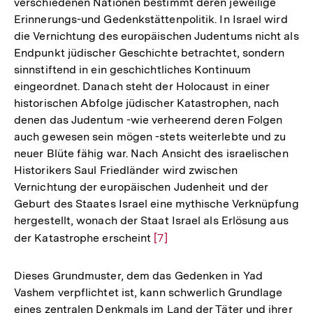
verschiedenen Nationen bestimmt deren jeweilige
Erinnerungs-und Gedenkstättenpolitik. In Israel wird
die Vernichtung des europäischen Judentums nicht als
Endpunkt jüdischer Geschichte betrachtet, sondern
sinnstiftend in ein geschichtliches Kontinuum
eingeordnet. Danach steht der Holocaust in einer
historischen Abfolge jüdischer Katastrophen, nach
denen das Judentum -wie verheerend deren Folgen
auch gewesen sein mögen -stets weiterlebte und zu
neuer Blüte fähig war. Nach Ansicht des israelischen
Historikers Saul Friedländer wird zwischen
Vernichtung der europäischen Judenheit und der
Geburt des Staates Israel eine mythische Verknüpfung
hergestellt, wonach der Staat Israel als Erlösung aus
der Katastrophe erscheint
Zur
[7]
Auflösung
der
Dieses Grundmuster, dem das Gedenken in Yad
Fußnote
Vashem verpflichtet ist, kann schwerlich Grundlage
eines zentralen Denkmals im Land der Täter und ihrer