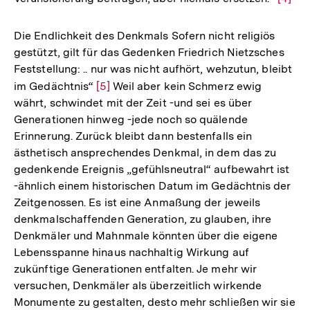
Auflö
der
Die Endlichkeit des Denkmals Sofern nicht religiös
Fußno
gestützt, gilt für das Gedenken Friedrich Nietzsches
Feststellung: .. nur was nicht aufhört, wehzutun, bleibt
im Gedächtnis“
Zur
[5]
Weil aber kein Schmerz ewig
währt, schwindet mit der Zeit -und sei es über
Auflösung
Generationen hinweg -jede noch so quälende
der
Erinnerung. Zurück bleibt dann bestenfalls ein
Fußnote
ästhetisch ansprechendes Denkmal, in dem das zu
gedenkende Ereignis „gefühlsneutral“ aufbewahrt ist
-ähnlich einem historischen Datum im Gedächtnis der
Zeitgenossen. Es ist eine Anmaßung der jeweils
denkmalschaffenden Generation, zu glauben, ihre
Denkmäler und Mahnmale könnten über die eigene
Lebensspanne hinaus nachhaltig Wirkung auf
zukünftige Generationen entfalten. Je mehr wir
versuchen, Denkmäler als überzeitlich wirkende
Monumente zu gestalten, desto mehr schließen wir sie