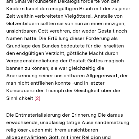
am Sinai verkündeten Dekalogs forderte von den
Auflösung
Kindern Israel den endgültigen Bruch mit der zu jener
der
Zeit weithin verbreiteten Vielgötterei. Anstelle von
Fußnote
Götzenbildern sollten sie von nun an einen einzigen,
unsichtbaren Gott verehren, der weder Gestalt noch
Namen hatte. Die Erfüllung dieser Forderung als
Grundlage des Bundes bedeutete für die Israeliten
den endgültigen Verzicht, göttliche Macht durch
Vergegenständlichung der Gestalt Gottes magisch
bannen zu können; sie war gleichzeitig die
Anerkennung seiner unsichtbaren Allgegenwart, der
man nicht entfliehen konnte -und in letzter
Konsequenz der Triumph der Geistigkeit über die
Sinnlichkeit
Zur
[2]
Auflösung
der
Die Entmaterialisierung der Erinnerung Die daraus
Fußnote
erwachsende, unablässig tätige Auseinandersetzung
religiöser Juden mit ihrem unsichtbaren
allgegenwärtigen Gott, mit ihrer Religion und