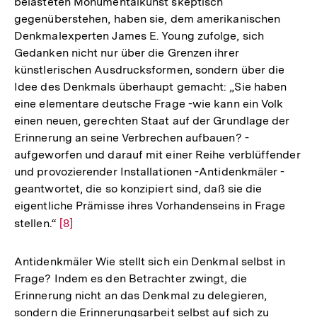
belasteten Monumentalkunst skeptisch
gegenüberstehen, haben sie, dem amerikanischen
Denkmalexperten James E. Young zufolge, sich
Gedanken nicht nur über die Grenzen ihrer
künstlerischen Ausdrucksformen, sondern über die
Idee des Denkmals überhaupt gemacht: „Sie haben
eine elementare deutsche Frage -wie kann ein Volk
einen neuen, gerechten Staat auf der Grundlage der
Erinnerung an seine Verbrechen aufbauen? -
aufgeworfen und darauf mit einer Reihe verblüffender
und provozierender Installationen -Antidenkmäler -
geantwortet, die so konzipiert sind, daß sie die
eigentliche Prämisse ihres Vorhandenseins in Frage
stellen.“
Zur
[8]
Auflösung
der
Antidenkmäler Wie stellt sich ein Denkmal selbst in
Fußnote
Frage? Indem es den Betrachter zwingt, die
Erinnerung nicht an das Denkmal zu delegieren,
sondern die Erinnerungsarbeit selbst auf sich zu