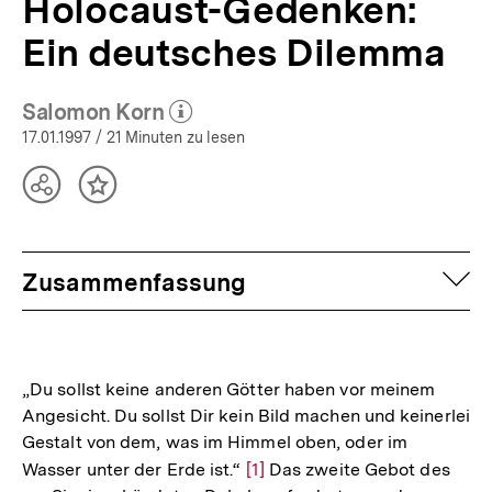
Holocaust-Gedenken:
Ein deutsches Dilemma
Salomon Korn
(Mehr zum Autor)
öffnen
17.01.1997
/ 21 Minuten zu lesen
Teilen
Inhalt
Optionen
merken
anzeigen
auf
Zusammenfassung
„Du sollst keine anderen Götter haben vor meinem
Angesicht. Du sollst Dir kein Bild machen und keinerlei
Gestalt von dem, was im Himmel oben, oder im
Wasser unter der Erde ist.“
Zur
[1]
Das zweite Gebot des