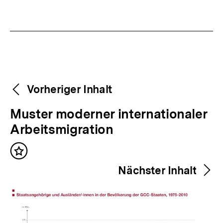
Weitere
Content-
Vorheriger Inhalt
Navigation
Inhalte
V
Muster moderner internationaler
o
Arbeitsmigration
r
Inhalt
h
merken
Nächster Inhalt
e
r
i
g