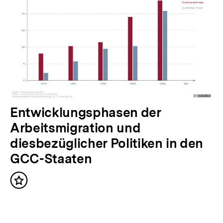
e
r
I
n
h
a
l
N
Entwicklungsphasen der
t
ä
Arbeitsmigration und
:
c
diesbezüglicher Politiken in den
h
GCC-Staaten
s
Inhalt
t
merken
e
r