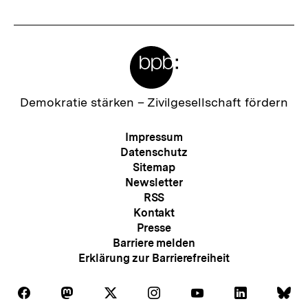
I
n
Meta-
h
Links
a
l
Zur
Demokratie stärken –
Zivilgesellschaft fördern
Startseite
t
der
Meta-
Impressum
:
bpb
Navigation
Datenschutz
Sitemap
Newsletter
RSS
Kontakt
Presse
Barriere melden
Erklärung zur Barrierefreiheit
Auf
Auf
Auf
Auf
Auf
Auf
Au
Folgen
Folgen
Folgen
Folgen
Folgen
Folgen
Fol
Facebook
Mastodon
X
Instagram
Youtube
LinkedIn
Bl