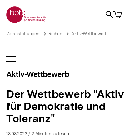
Direkt
Zur Startseite der bpb
zum
0
Artikel
Sho
Seiteninhalt
im
Naviga
Suche
springen
War
öffne
öffnen
öff
Pfadnavigation
Der
Brotkrümelnavigation
Veranstaltungen
Reihen
Aktiv-Wettbewerb
Wettbewerb
"Aktiv
für
Demokratie
INHALTSNAVIGATION
und
ÖFFNEN
Toleranz"
Aktiv-Wettbewerb
|
Aktiv-
Wettbewerb
Der Wettbewerb "Aktiv
|
bpb.de
für Demokratie und
Toleranz"
13.03.2023
/ 2 Minuten zu lesen