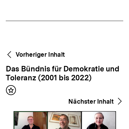
Fussnoten
Weitere
Content-
Vorheriger Inhalt
Navigation
Inhalte
V
Das Bündnis für Demokratie und
o
Toleranz (2001 bis 2022)
r
Inhalt
h
merken
Nächster Inhalt
e
r
i