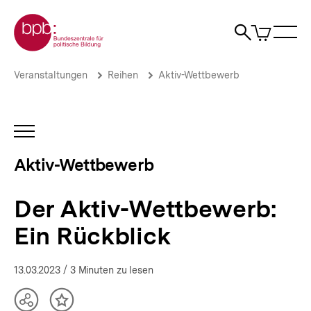
Direkt
Zur Startseite der bpb
zum
0
Artikel
Sho
Seiteninhalt
im
Naviga
Suche
springen
War
öffne
öffnen
öff
Pfadnavigation
Der
Brotkrümelnavigation
Veranstaltungen
Reihen
Aktiv-Wettbewerb
Aktiv-
Wettbewerb:
Ein
Rückblick
INHALTSNAVIGATION
|
ÖFFNEN
Aktiv-
Aktiv-Wettbewerb
Wettbewerb
|
bpb.de
Der Aktiv-Wettbewerb:
Ein Rückblick
13.03.2023
/ 3 Minuten zu lesen
Teilen
Inhalt