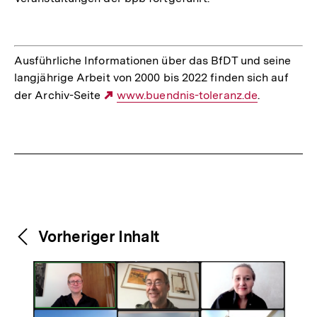
Ausführliche Informationen über das BfDT und seine
langjährige Arbeit von 2000 bis 2022 finden sich auf
der Archiv-Seite
Externer
www.buendnis-toleranz.de
.
Link:
Fussnoten
Weitere
Content-
Vorheriger Inhalt
Navigation
Inhalte