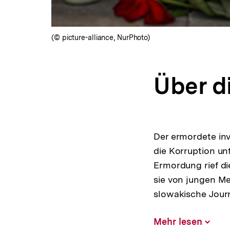
(© picture-alliance, NurPhoto)
Über d
Der ermordete inv
die Korruption unt
Ermordung rief di
sie von jungen Me
slowakische Journ
Mehr lesen
Inhalt
aufklap