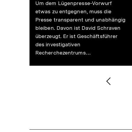
Um dem Lügenpresse-Vorwurf
etwas zu entgegnen, muss die
Presse transparent und unabhängig
bleiben. Davon ist David Schraven
überzeugt. Er ist Geschäftsführer
des investigativen
Recherchezentrums…
1
/
2
Karussellinhalt
von
Vorheri
Inhalt
anzeige