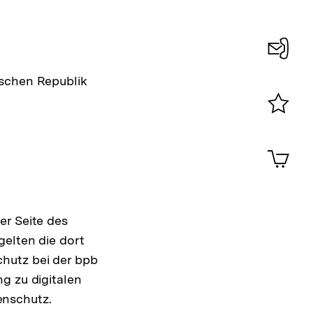
Konta
ischen Republik
0
Merklist
ansehen
0
Artik
im
Shop-
Warenko
ansehen
er Seite des
gelten die dort
hutz bei der bpb
g zu digitalen
enschutz.