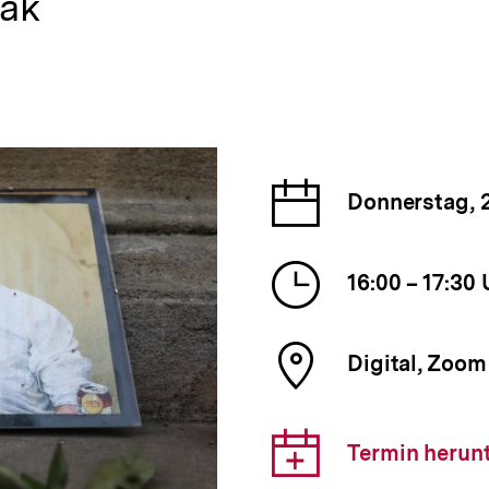
iak
Datum
Donnerstag, 
der
Veranst
Uhrzeit
16:00 – 17:30 
der
Veranst
Ort
Digital, Zoom
der
Veranst
Downlo
Termin herun
Link: