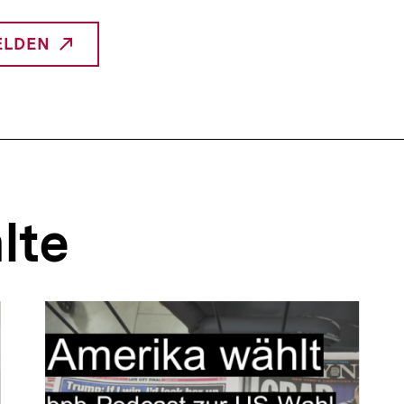
ELDEN
NTERNER
INK:
lte