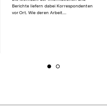
Berichte liefern dabei Korrespondenten
vor Ort. Wie deren Arbeit…
gen
Springe zum Inhalt
1
(
Aktueller Inhalt
)
Springe zum Inhalt
2
n