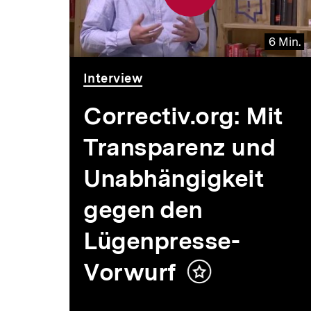
6 Min.
Video
Dauer
Interview
6
Min.
Correctiv.org: Mit
l
Transparenz und
Unabhängigkeit
gegen den
ren
Lügenpresse-
len
Vorwurf
Inhalt
merken