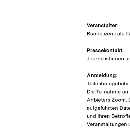
Hinweis
Veranstalter:
Bundeszentrale fü
zur
Veransta
Pressekontakt:
Journalistinnen u
Anmeldung:
Teilnahmegebühr:
Die Teilnahme an 
Anbieters Zoom. D
aufgeführten Dat
und Ihren Betroff
Veranstaltungen 