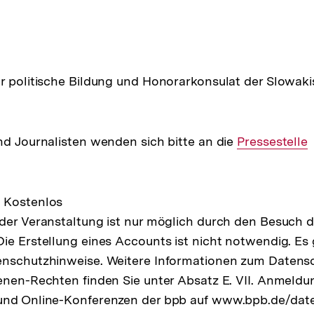
e
r politische Bildung und Honorarkonsulat der Slowak
ltung
nd Journalisten wenden sich bitte an die
Interner
Pressestelle
Link:
 Kostenlos
der Veranstaltung ist nur möglich durch den Besuch d
ie Erstellung eines Accounts ist nicht notwendig. Es 
enschutzhinweise. Weitere Informationen zum Datensc
enen-Rechten finden Sie unter Absatz E. VII. Anmeldun
und Online-Konferenzen der bpb auf www.bpb.de/dat