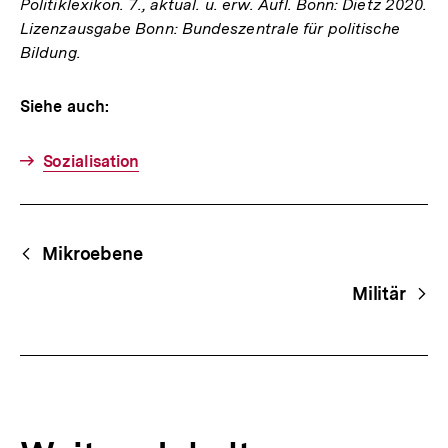
Politiklexikon. 7., aktual. u. erw. Aufl. Bonn: Dietz 2020.
Lizenzausgabe Bonn: Bundeszentrale für politische
Bildung.
Siehe auch:
Sozialisation
Fussnoten
Begriffsnavigation
Content-
Mikroebene
Navigation
Militär