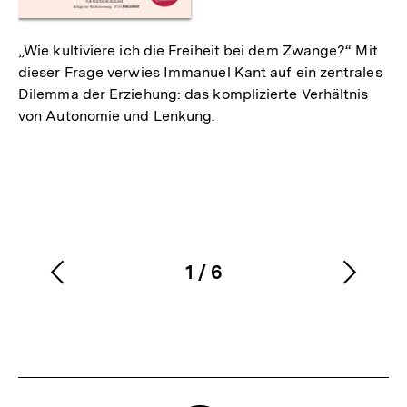
„Wie kultiviere ich die Freiheit bei dem Zwange?“ Mit
dieser Frage verwies Immanuel Kant auf ein zentrales
Dilemma der Erziehung: das komplizierte Verhältnis
von Autonomie und Lenkung.
1
/
6
Vorherigen
Nächs
Karussellinhalt
von
Inhalt
Inhalt
anzeigen
anzei