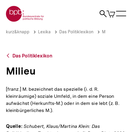
Direkt
Zur Startseite der bpb
zum
0
Artikel
Sho
Seiteninhalt
im
Naviga
Suche
springen
War
öffne
öffnen
öff
Pfadnavigation
Milieu
Brotkrümelnavigation
kurz&knapp
Lexika
Das Politiklexikon
M
|
bpb.de
Zurück
Das Politiklexikon
zur
Übersicht
Milieu
[franz.] M. bezeichnet das spezielle (i. d. R.
kleinräumige) soziale Umfeld, in dem eine Person
aufwächst (Herkunfts-M.) oder in dem sie lebt (z. B.
kleinbürgerliches M.).
Quelle:
Schubert, Klaus/Martina Klein: Das