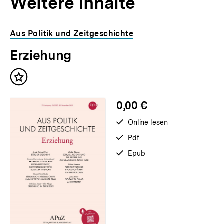
Weitere Inhalte
Inhaltskarousell
Inhaltskarussell
Aus Politik und Zeitgeschichte
für
überspringen
Erziehung
weitere
Inhalte
Inhalt
merken
0,00 €
verfügbar
Online lesen
zum
verfügbar
Pdf
als
verfügbar
Epub
als