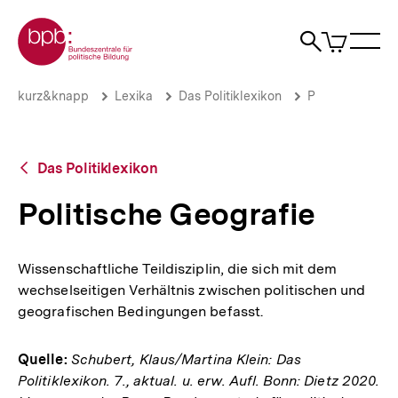
Direkt
Zur Startseite der bpb
zum
0
Artikel
Sho
Seiteninhalt
im
Naviga
Suche
springen
War
öffne
öffnen
öff
Pfadnavigation
Politische
Brotkrümelnavigation
kurz&knapp
Lexika
Das Politiklexikon
P
Geografie
|
bpb.de
Zurück
Das Politiklexikon
zur
Übersicht
Politische Geografie
Wissenschaftliche Teildisziplin, die sich mit dem
wechselseitigen Verhältnis zwischen politischen und
geografischen Bedingungen befasst.
Quelle:
Schubert, Klaus/Martina Klein: Das
Politiklexikon. 7., aktual. u. erw. Aufl. Bonn: Dietz 2020.