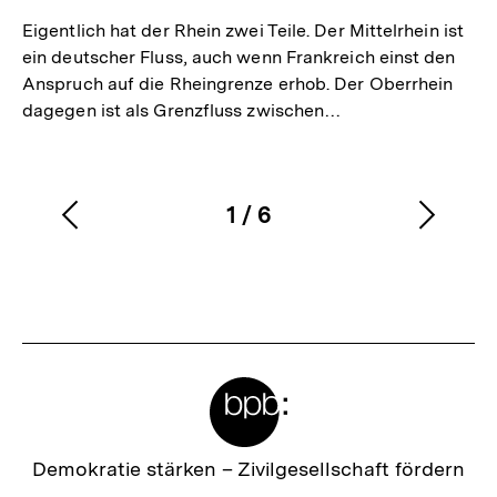
Eigentlich hat der Rhein zwei Teile. Der Mittelrhein ist
ein deutscher Fluss, auch wenn Frankreich einst den
Anspruch auf die Rheingrenze erhob. Der Oberrhein
dagegen ist als Grenzfluss zwischen…
1
/
6
Vorherigen
Nächs
Karussellinhalt
von
Inhalt
Inhalt
anzeigen
anzei
Meta-
Links
Zur
Demokratie stärken –
Zivilgesellschaft fördern
Startseite