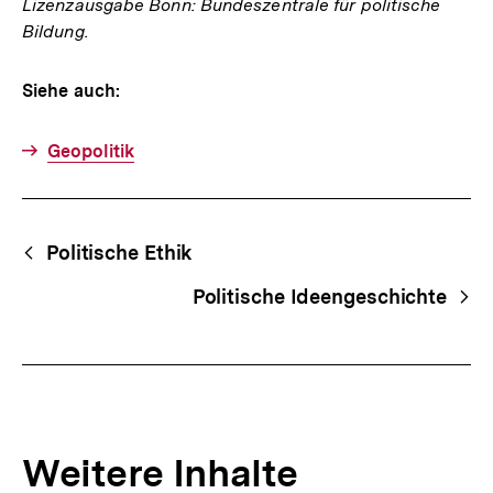
Lizenzausgabe Bonn: Bundeszentrale für politische
Bildung.
Siehe auch:
Geopolitik
Fussnoten
Begriffsnavigation
Content-
Politische Ethik
Navigation
Politische Ideengeschichte
Weitere Inhalte