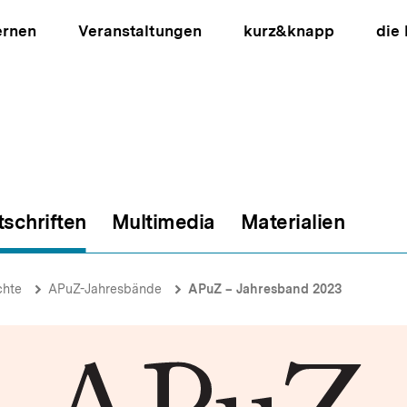
ernen
Veranstaltungen
kurz&knapp
die
tschriften
Multimedia
Materialien
ion
chte
APuZ-Jahresbände
APuZ – Jahresband 2023