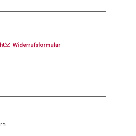
ht
Download-
Widerrufsformular
Link:
ern