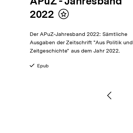
APuZ - Jahresband
2022
Inhalt
tige
merken
olitik
Der APuZ-Jahresband 2022: Sämtliche
gste
Ausgaben der Zeitschrift "Aus Politik und
hne
Zeitgeschichte" aus dem Jahr 2022.
verfügbar
Epub
als
1
/
2
Karussellinhalt
von
Vorheri
Inhalt
anzeige