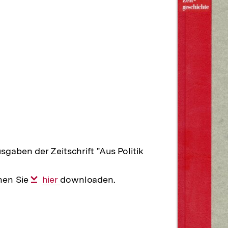
n
aben der Zeitschrift "Aus Politik
nen Sie
Interner
hier
downloaden.
Link: