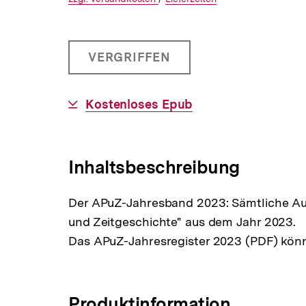
€
Versandkoste
Link:
zu
Link:
zu
und
den
den
PRODUKT
VERGRIFFEN
1500
NICHT
BESTELLBAR
Cents
Download-
Kostenloses Epub
Link:
Inhaltsbeschreibung
Der APuZ-Jahresband 2023: Sämtliche Ausg
und Zeitgeschichte" aus dem Jahr 2023.
Das APuZ-Jahresregister 2023 (PDF) kön
Produktinformation