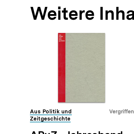
Weitere Inha
Inhaltskarousell
Inhaltskarussell
für
überspringen
weitere
Inhalte
,00 €
Aus Politik und
Vergriffen
Zeitgeschichte