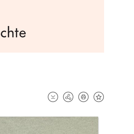
Artikel
Artikel
Teilen
Inhalt
herunterladen
drucken
Optionen
merken
anzeigen
uktvorschau