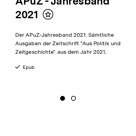
APuZ - Jahresband
2021
Inhalt
merken
Der APuZ-Jahresband 2021: Sämtliche
Ausgaben der Zeitschrift "Aus Politik und
Zeitgeschichte" aus dem Jahr 2021.
verfügbar
Epub
als
gen
Springe zum Inhalt
1
(
Aktueller Inhalt
)
Springe zum Inhalt
2
n