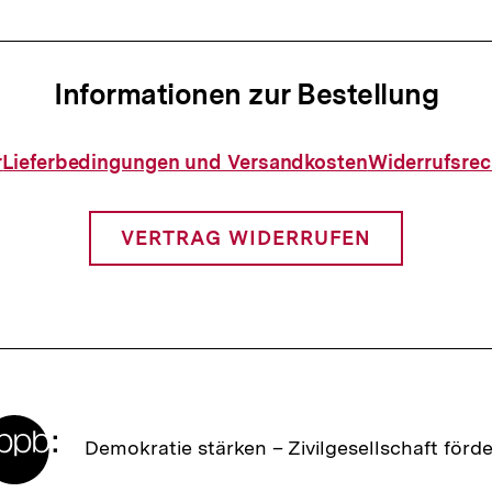
Informationen zur Bestellung
Informationen
r
Lieferbedingungen und Versandkosten
Widerrufsrec
zur
Bestellung
VERTRAG WIDERRUFEN
Zur
Demokratie stärken –
Zivilgesellschaft förd
Startseite
der
bpb