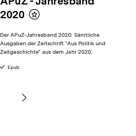
APuZ - Jahresband
2020
Inhalt
merken
Der APuZ-Jahresband 2020: Sämtliche
Ausgaben der Zeitschrift "Aus Politik und
Zeitgeschichte" aus dem Jahr 2020.
verfügbar
Epub
als
Nächsten
Inhalt
anzeigen