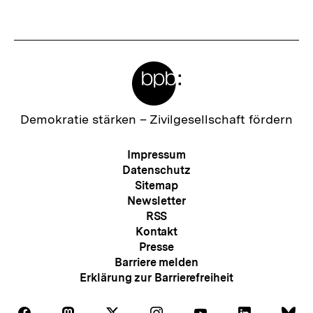
anzeigen
anzei
Meta-
Links
Zur
Demokratie stärken –
Zivilgesellschaft fördern
Startseite
der
Meta-
Impressum
bpb
Navigation
Datenschutz
Sitemap
Newsletter
RSS
Kontakt
Presse
Barriere melden
Erklärung zur Barrierefreiheit