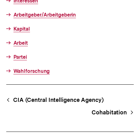
Interessen
Arbeitgeber/Arbeitgeberin
Kapital
Arbeit
Partei
Wahlforschung
Fussnoten
Begriffsnavigation
Content-
CIA (Central Intelligence Agency)
Navigation
Cohabitation