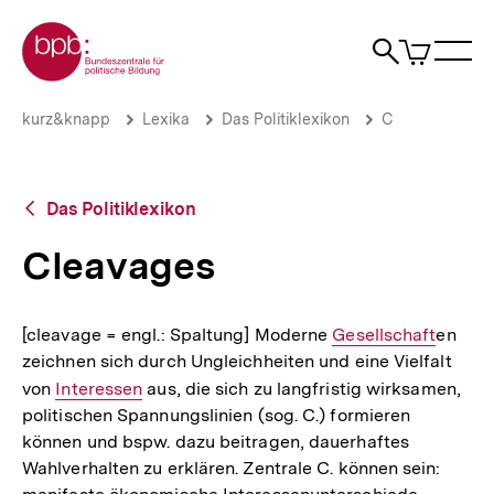
Direkt
Zur Startseite der bpb
zum
0
Artikel
Sho
Seiteninhalt
im
Naviga
Suche
springen
War
öffne
öffnen
öff
Pfadnavigation
Cleavages
Brotkrümelnavigation
kurz&knapp
Lexika
Das Politiklexikon
C
|
bpb.de
Zurück
Das Politiklexikon
zur
Übersicht
Cleavages
[cleavage = engl.: Spaltung] Moderne
Interner
Gesellschaft
en
zeichnen sich durch Ungleichheiten und eine Vielfalt
Link:
von
Interner
Interessen
aus, die sich zu langfristig wirksamen,
politischen Spannungslinien (sog. C.) formieren
Link:
können und bspw. dazu beitragen, dauerhaftes
Wahlverhalten zu erklären. Zentrale C. können sein: