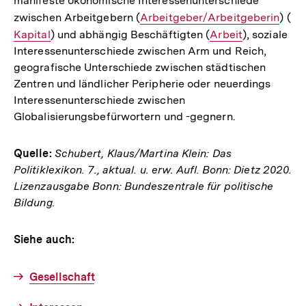
manifeste ökonomische Interessenunterschiede
zwischen Arbeitgebern (
Interner
Arbeitgeber/Arbeitgeberin
) (
In
Kapital
) und abhängig Beschäftigten (
Link:
Interner
Arbeit
), soziale
Lin
Interessenunterschiede zwischen Arm und Reich,
Link:
geografische Unterschiede zwischen städtischen
Zentren und ländlicher Peripherie oder neuerdings
Interessenunterschiede zwischen
Globalisierungsbefürwortern und -gegnern.
Quelle:
Schubert, Klaus/Martina Klein: Das
Politiklexikon. 7., aktual. u. erw. Aufl. Bonn: Dietz 2020.
Lizenzausgabe Bonn: Bundeszentrale für politische
Bildung.
Siehe auch:
Gesellschaft