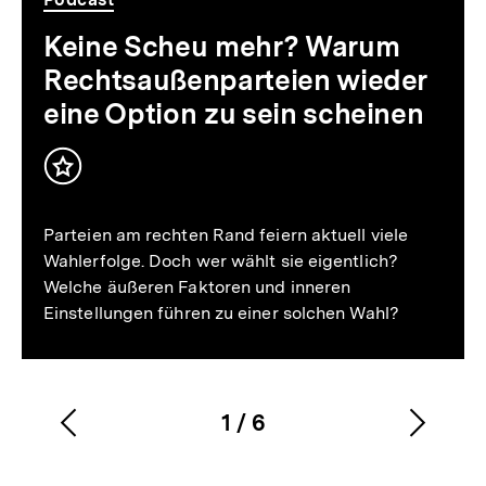
Keine Scheu mehr? Warum
Rechtsaußenparteien wieder
eine Option zu sein scheinen
Inhalt
merken
Parteien am rechten Rand feiern aktuell viele
Wahlerfolge. Doch wer wählt sie eigentlich?
Welche äußeren Faktoren und inneren
Einstellungen führen zu einer solchen Wahl?
1
/
6
Vorherigen
Nächs
Karussellinhalt
von
Inhalt
Inhalt