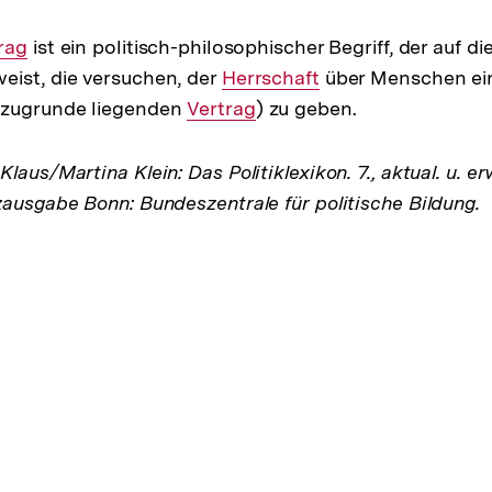
rag
ist ein politisch-philosophischer Begriff, der auf die
weist, die versuchen, der
Interner
Herrschaft
über Menschen ein
 zugrunde liegenden
Interner
Vertrag
Link:
) zu geben.
Link:
laus/Martina Klein: Das Politiklexikon. 7., aktual. u. er
zausgabe Bonn: Bundeszentrale für politische Bildung.