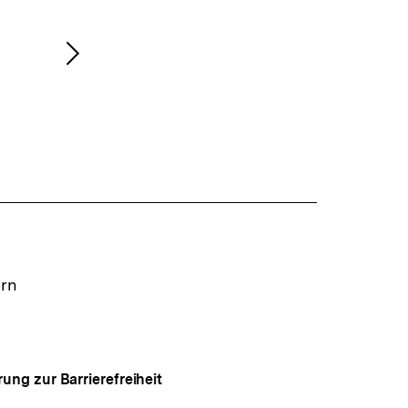
Nächsten
Inhalt
anzeigen
ern
rung zur Barrierefreiheit