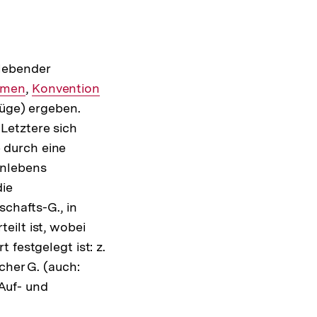
lebender
Interner
erner
rmen
,
Interner
Konvention
Link:
füge) ergeben.
:
Link:
Letztere sich
 durch eine
enlebens
die
schafts-G., in
eilt ist, wobei
festgelegt ist: z.
cher G. (auch:
 Auf- und