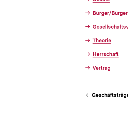
Bürger/Bürge
Gesellschafts
Theorie
Herrschaft
Vertrag
Fussnoten
Content-
Begri
Geschäftsträg
Navigation