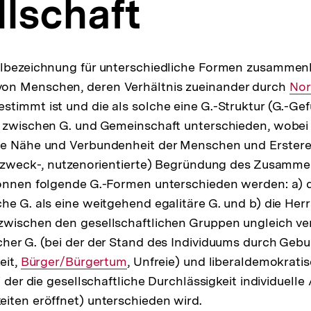
lschaft
elbezeichnung für unterschiedliche Formen zusammen
von Menschen, deren Verhältnis zueinander durch
Int
No
estimmt ist und die als solche eine G.-Struktur (G.-Ge
Link
 zwischen G. und Gemeinschaft unterschieden, wobei 
re Nähe und Verbundenheit der Menschen und Erstere
e (zweck-, nutzenorientierte) Begründung des Zusamm
können folgende G.-Formen unterschieden werden: a) 
he G. als eine weitgehend egalitäre G. und b) die Herr
wischen den gesellschaftlichen Gruppen ungleich vert
her G. (bei der der Stand des Individuums durch Geburt 
eit,
Interner
Bürger/Bürgertum
, Unfreie) und liberaldemokratis
i der die gesellschaftliche Durchlässigkeit individuelle
Link:
iten eröffnet) unterschieden wird.