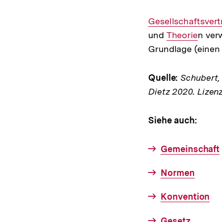
Interner
Gesellschaftsvert
Link:
und
Interner
Theorie
n ver
Grundlage (einen
Link:
Quelle:
Schubert, K
Dietz 2020. Lizen
Siehe auch:
Gemeinschaft
Normen
Konvention
Gesetz