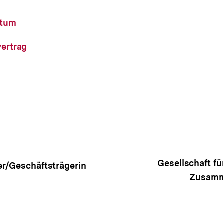
rtum
vertrag
ffsnavigation
Gesellschaft fü
er/Geschäftsträgerin
Zusamm