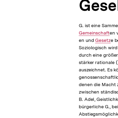
Gesel
a
t
i
o
n
G. ist eine Samm
Gemeinschaft
en 
en und
Interner
Gesetz
e b
Soziologisch wird
Link:
durch eine größe
stärker rational
auszeichnet. Es 
genossenschaftlic
denen die Macht z
zwischen ständisc
B. Adel, Geistlichk
bürgerliche G., be
Abstiegsmöglichke