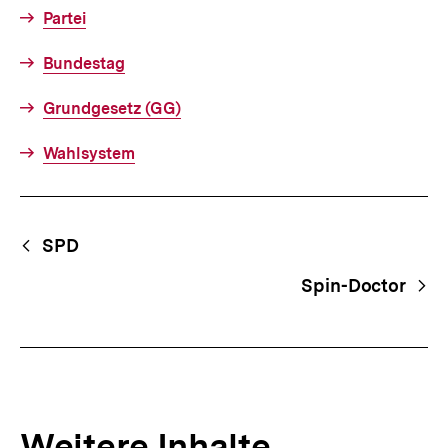
Partei
Bundestag
Grundgesetz (GG)
Wahlsystem
Fussnoten
Begriffsnavigation
Content-
SPD
Navigation
Spin-Doctor
Weitere Inhalte