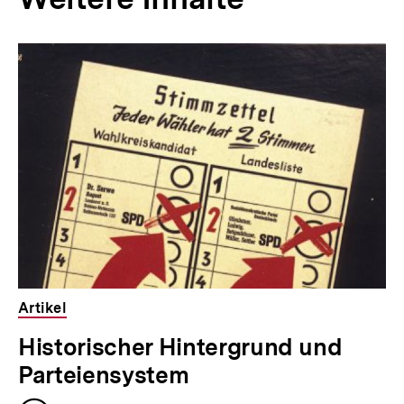
Inhaltskarousell
Inhaltskarussell
für
überspringen
weitere
Inhalte
Artikel
Historischer Hintergrund und
Parteiensystem