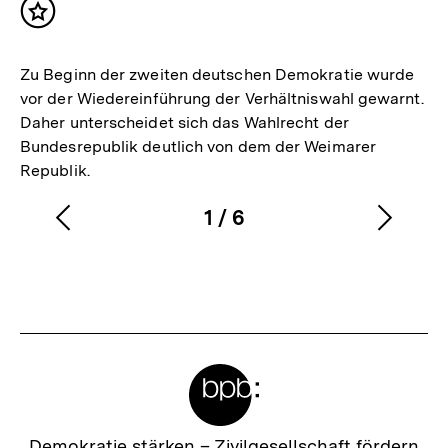
Inhalt
merken
Zu Beginn der zweiten deutschen Demokratie wurde
vor der Wiedereinführung der Verhältniswahl gewarnt.
Daher unterscheidet sich das Wahlrecht der
Bundesrepublik deutlich von dem der Weimarer
Republik.
1
/
6
Vorherigen
Nächs
Karussellinhalt
von
Inhalt
Inhalt
anzeigen
anzei
Meta-
Links
Zur
Demokratie stärken –
Zivilgesellschaft fördern