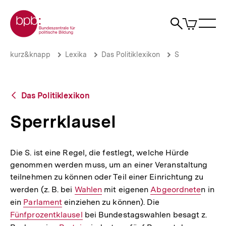
Direkt
Zur Startseite der bpb
zum
0
Artikel
Sho
Seiteninhalt
im
Naviga
Suche
springen
War
öffne
öffnen
öff
Pfadnavigation
Sperrklausel
Brotkrümelnavigation
kurz&knapp
Lexika
Das Politiklexikon
S
|
bpb.de
Zurück
Das Politiklexikon
zur
Übersicht
Sperrklausel
Die S. ist eine Regel, die festlegt, welche Hürde
genommen werden muss, um an einer Veranstaltung
teilnehmen zu können oder Teil einer Einrichtung zu
werden (z. B. bei
Interner
Wahlen
mit eigenen
Interner
Abgeordnete
n in
ein
Interner
Parlament
einziehen zu können). Die
Link:
Link:
Interner
Fünfprozentklausel
Link:
bei Bundestagswahlen besagt z.
Link: