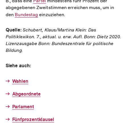
B., dass eine
Interner
Partei
mindestens fünf Prozent der
abgegebenen Zweitstimmen erreichen muss, um in
Link:
den
Interner
Bundestag
einzuziehen.
Link:
Quelle:
Schubert, Klaus/Martina Klein: Das
Politiklexikon. 7., aktual. u. erw. Aufl. Bonn: Dietz 2020.
Lizenzausgabe Bonn: Bundeszentrale für politische
Bildung.
Siehe auch:
Wahlen
Abgeordnete
Parlament
Fünfprozentklausel