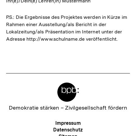
Ihr(e)/Dein(e) Lehrer(in) Mustermann
P.S.: Die Ergebnisse des Projektes werden in Kürze im
Rahmen einer Ausstellung/als Bericht in der
Lokalzeitung/als Präsentation im Internet unter der
Adresse http://www.schulname.de veröffentlicht.
Fussnoten
Meta-
Links
Zur
Demokratie stärken –
Zivilgesellschaft fördern
Startseite
der
Meta-
Impressum
bpb
Navigation
Datenschutz