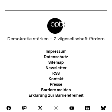
Meta-
Links
Zur
Demokratie stärken –
Zivilgesellschaft fördern
Startseite
der
Meta-
Impressum
bpb
Navigation
Datenschutz
Sitemap
Newsletter
RSS
Kontakt
Presse
Barriere melden
Erklärung zur Barrierefreiheit
Auf
Auf
Auf
Auf
Auf
Auf
Au
Folgen
Folgen
Folgen
Folgen
Folgen
Folgen
Fol