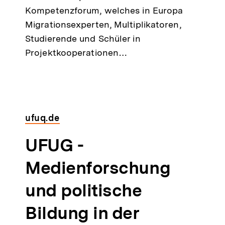
Kompetenzforum, welches in Europa
r
Migrationsexperten, Multiplikatoren,
n
Studierende und Schüler in
Projektkooperationen…
e
r
L
ufuq.de
i
E
UFUG -
n
x
Medienforschung
k
t
und politische
:
e
Bildung in der