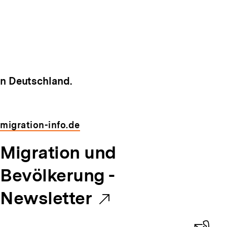
in Deutschland.
migration-info.de
E
Migration und
x
Bevölkerung -
t
Newsletter
e