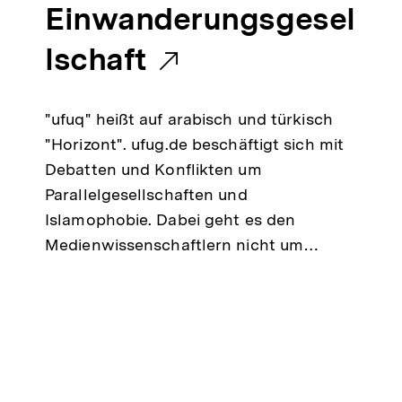
r
Einwanderungsgesel
n
lschaft
e
"ufuq" heißt auf arabisch und türkisch
r
"Horizont". ufug.de beschäftigt sich mit
Debatten und Konflikten um
L
Parallelgesellschaften und
i
Islamophobie. Dabei geht es den
Medienwissenschaftlern nicht um…
n
k
: