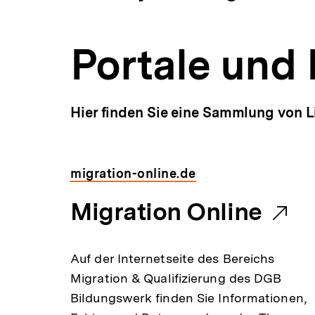
Integration
a
ÖFFNEN
|
t
bpb.de
i
Portale und 
o
n
Hier finden Sie eine Sammlung von L
migration-online.de
E
Migration Online
x
Auf der Internetseite des Bereichs
t
Migration & Qualifizierung des DGB
Bildungswerk finden Sie Informationen,
e