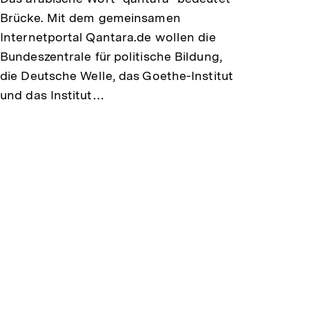
r
Brücke. Mit dem gemeinsamen
Internetportal Qantara.de wollen die
n
Bundeszentrale für politische Bildung,
e
die Deutsche Welle, das Goethe-Institut
und das Institut…
r
L
i
n
k
: