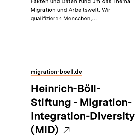
Fakten und Daten rund um das Thema
r
Migration und Arbeitswelt. Wir
qualifizieren Menschen,…
n
e
r
L
migration-boell.de
i
E
Heinrich-Böll-
n
x
Stiftung - Migration-
k
t
Integration-Diversity
:
e
(MID)