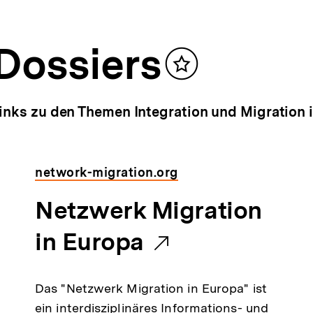
Dossiers
Inhalt
merken
inks zu den Themen Integration und Migration 
network-migration.org
E
Netzwerk Migration
x
in Europa
t
Das "Netzwerk Migration in Europa" ist
e
ein interdisziplinäres Informations- und