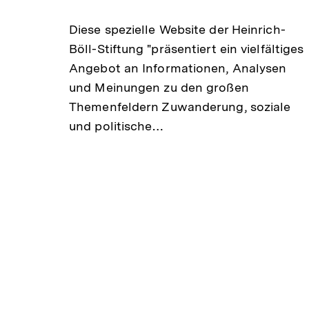
r
Diese spezielle Website der Heinrich-
n
Böll-Stiftung "präsentiert ein vielfältiges
Angebot an Informationen, Analysen
e
und Meinungen zu den großen
r
Themenfeldern Zuwanderung, soziale
und politische…
L
i
n
k
: