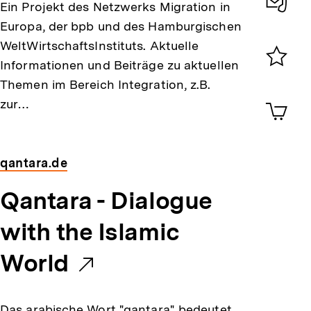
Ein Projekt des Netzwerks Migration in
r
Konta
Europa, der bpb und des Hamburgischen
0
WeltWirtschaftsInstituts. Aktuelle
n
Informationen und Beiträge zu aktuellen
e
Merklist
Themen im Bereich Integration, z.B.
ansehen
0
zur…
Artik
r
im
Shop-
L
Warenko
ansehen
qantara.de
i
E
Qantara - Dialogue
n
x
with the Islamic
k
t
World
:
e
Das arabische Wort "qantara" bedeutet