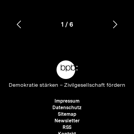
1
/
6
Vorherigen
Nächs
Karussellinhalt
von
Inhalt
Inhalt
anzeigen
anzei
Meta-
Links
Zur
Demokratie stärken –
Zivilgesellschaft fördern
Startseite
der
Meta-
Impressum
bpb
Navigation
Datenschutz
Sitemap
Newsletter
RSS
Kontakt