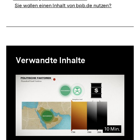
Sie wollen einen Inhalt von bpb.de nutzen?
Mediatheksinhalte
Verwandte Inhalte
zur
Thematik
Inhaltskarussell
überspringen
10 Min.