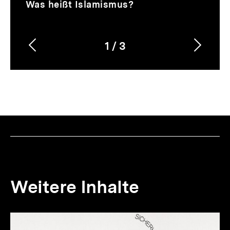
Video
Dauer
Was heißt Islamismus?
10
Min.
1
/
3
Vorherigen
Nächs
Karussellinhalt
von
Inhalt
Inhalt
anzeigen
anzei
Weitere Inhalte
Inhaltskarousell
Inhaltskarussell
für
überspringen