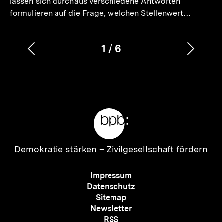
lassen sich durchaus verschiedene Antworten
formulieren auf die Frage, welchen Stellenwert…
1
/
6
Vorherigen
Nächs
Karussellinhalt
von
Inhalt
Inhalt
anzeigen
anzei
Meta-
Links
Zur
Demokratie stärken –
Zivilgesellschaft fördern
Startseite
der
Meta-
Impressum
bpb
Navigation
Datenschutz
Sitemap
Newsletter
RSS