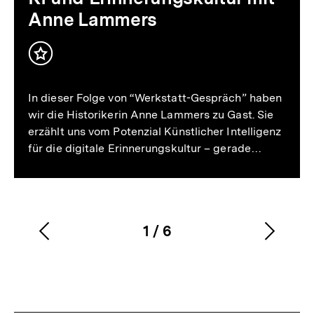
Anne Lammers
Inhalt
merken
In dieser Folge von “Werkstatt-Gespräch” haben
wir die Historikerin Anne Lammers zu Gast. Sie
erzählt uns vom Potenzial Künstlicher Intelligenz
für die digitale Erinnerungskultur – gerade…
1
/
6
Vorherigen
Nächs
Karussellinhalt
von
Inhalt
Inhalt
anzeigen
anzei