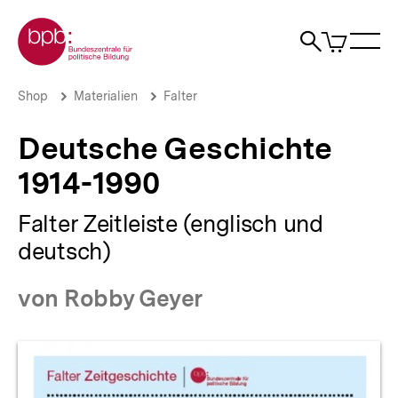
Direkt
Zur Startseite der bpb
zum
0
Artikel
Sho
Seiteninhalt
im
Naviga
Suche
springen
War
öffne
öffnen
öff
Pfadnavigation
Deutsche
Brotkrümelnavigation
Shop
Materialien
Falter
Geschichte
1914-
Deutsche Geschichte
1990
|
1914-1990
bpb.de
Falter Zeitleiste (englisch und
deutsch)
von Robby Geyer
Produktvorschau