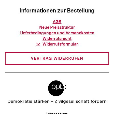
Informationen zur Bestellung
Informationen
AGB
zur
Neue Preisstruktur
Bestellung
Lieferbedingungen und Versandkosten
Widerrufsrecht
Download-
Widerrufsformular
Link:
VERTRAG WIDERRUFEN
Meta-
Links
Zur
Demokratie stärken –
Zivilgesellschaft fördern
Startseite
der
Meta-