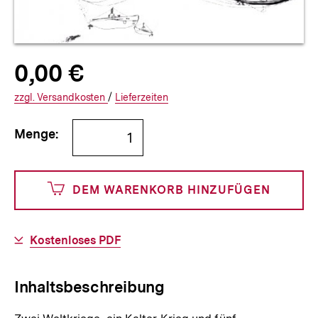
Allgemeine
Produktpreis:
0,00 €
0
zuzüglich
Informationen
€
Versandkosten
Interner
Informationen
zzgl.
zuzüglichen
Versandkosten
/
Interner
Informationen
Lieferzeiten
Link:
zu
Link:
zu
Bestellmenge
und
den
den
Menge:
angeben
0
DEM WARENKORB HINZUFÜGEN
Cents
Download-
Kostenloses PDF
Link:
Inhaltsbeschreibung