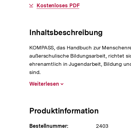
Download-
Kostenloses PDF
Link:
Inhaltsbeschreibung
KOMPASS, das Handbuch zur Menschenrech
außerschulische Bildungsarbeit, richtet sic
ehrenamtlich in Jugendarbeit, Bildung u
sind.
Weiterlesen
Inhalt
aufklappen
Produktinformation
Bestellnummer:
2403