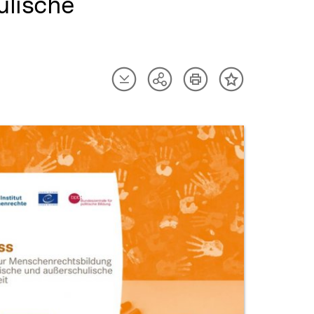
ulische
Artikel
Artikel
Teilen
Inhalt
herunterladen
drucken
Optionen
merken
anzeigen
uktvorschau