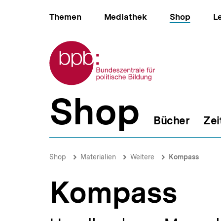
Direkt
Hauptnavigation
zum
Themen
Mediathek
Shop
L
Seiteninhalt
springen
Zur Startseite der bpb
Shop
B
e
Bücher
Zei
r
e
i
Kompass
c
|
Brotkrümelnavigation
Pfadnavigat
Shop
Materialien
Weitere
Kompass
h
bpb.de
s
n
Kompass
a
v
i
g