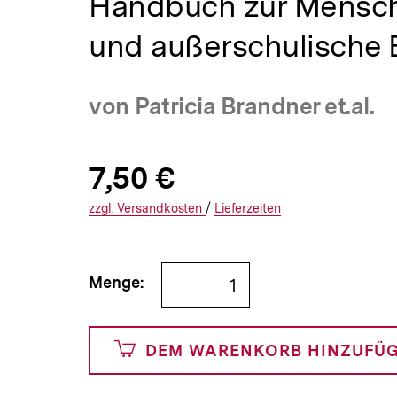
Handbuch zur Mensche
a
t
und außerschulische 
i
o
n
von Patricia Brandner et.al.
Allgemeine
Produktpreis:
7,50 €
7
zuzüglich
Informationen
€
Versandkosten
Interner
Informationen
zzgl.
zuzüglichen
Versandkosten
/
Interner
Informationen
Lieferzeiten
Link:
zu
Link:
zu
und
den
den
Bestellmenge
Menge:
750
angeben
Cents
DEM WARENKORB HINZUFÜ