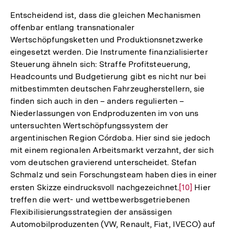
Entscheidend ist, dass die gleichen Mechanismen
offenbar entlang transnationaler
Wertschöpfungsketten und Produktionsnetzwerke
eingesetzt werden. Die Instrumente finanzialisierter
Steuerung ähneln sich: Straffe Profitsteuerung,
Headcounts und Budgetierung gibt es nicht nur bei
mitbestimmten deutschen Fahrzeugherstellern, sie
finden sich auch in den – anders regulierten –
Niederlassungen von Endproduzenten im von uns
untersuchten Wertschöpfungssystem der
argentinischen Region Córdoba. Hier sind sie jedoch
mit einem regionalen Arbeitsmarkt verzahnt, der sich
vom deutschen gravierend unterscheidet. Stefan
Schmalz und sein Forschungsteam haben dies in einer
ersten Skizze eindrucksvoll nachgezeichnet.
Zur
[10]
Hier
treffen die wert- und wettbewerbsgetriebenen
Auflösung
Flexibilisierungsstrategien der ansässigen
der
Automobilproduzenten (VW, Renault, Fiat, IVECO) auf
Fußnote