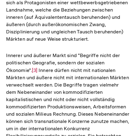
sich als Protagonisten einer wettbewerbsgetriebenen
Landnahme, welche die Beziehungen zwischen
inneren (auf Äquivalententausch beruhenden) und
äußeren (durch außerökonomischen Zwang,
Disziplinierung und ungleichen Tausch beruhenden)
Märkten auf neue Weise strukturiert.
Innerer und äußerer Markt sind "Begriffe nicht der
politischen Geografie, sondern der sozialen
Ökonomie".
Zur
[3]
Innere dürfen nicht mit nationalen
Märkten und äußere nicht mit internationalen Märkten
Auflösung
verwechselt werden. Die Begriffe tragen vielmehr
der
dem Nebeneinander von kommodifizierten
Fußnote
kapitalistischen und nicht oder nicht vollständig
kommodifizierten Produktionsweisen, Arbeitsformen
und sozialen Milieus Rechnung. Dieses Nebeneinander
können sich transnationale Konzerne zunutze machen,
um in der internationalen Konkurrenz
Flexibilisierungsvorteile zu erzielen. Sie betrachten