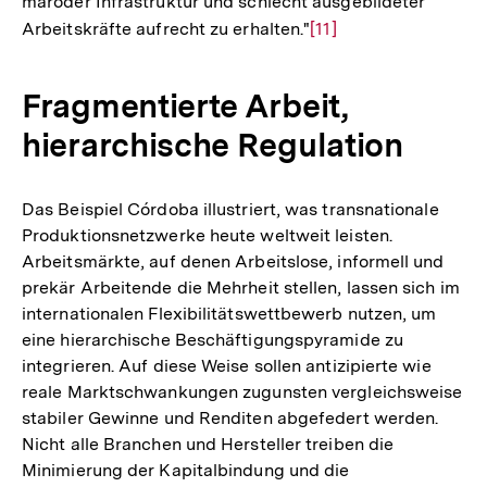
maroder Infrastruktur und schlecht ausgebildeter
Arbeitskräfte aufrecht zu erhalten."
Zur
[11]
Auflösung
der
Fragmentierte Arbeit,
Fußnote
hierarchische Regulation
Das Beispiel Córdoba illustriert, was transnationale
Produktionsnetzwerke heute weltweit leisten.
Arbeitsmärkte, auf denen Arbeitslose, informell und
prekär Arbeitende die Mehrheit stellen, lassen sich im
internationalen Flexibilitätswettbewerb nutzen, um
eine hierarchische Beschäftigungspyramide zu
integrieren. Auf diese Weise sollen antizipierte wie
reale Marktschwankungen zugunsten vergleichsweise
stabiler Gewinne und Renditen abgefedert werden.
Nicht alle Branchen und Hersteller treiben die
Minimierung der Kapitalbindung und die