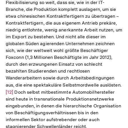
Flexibilisierung so weit, dass sie, wie in der IT-
Branche, die Produktion komplett auslagern, um sie
etwa chinesischen Kontraktfertigern zu übertragen –
Kontraktfertigern, die aus eigenem Antrieb prekäre,
niedrig entlohnte, wenig anerkannte Arbeit nutzen, um
im Export zu bestehen. Und nicht alle dieser im
globalen Süden agierenden Unternehmen zeichnen
sich, wie der weltweit wohl größte Beschäftiger
Foxconn (1,3 Millionen Beschäftigte im Jahr 2012),
durch den erzwungenen Einsatz von schlecht
bezahlten Studierenden und rechtlosen
Wanderarbeitern sowie durch Arbeitsbedingungen
aus, die eine spektakuläre Selbstmordwelle auslösten.
Zu
[12]
Doch selbst mitbestimmte Automobilhersteller
Au
sind heute in transnationale Produktionsnetzwerke
de
eingebunden, in denen die hierarchische Organisation
Fu
von Beschäftigungsverhältnissen bis in den
informellen Sektor aufstrebender oder auch
stagnierender Schwellenländer reicht.