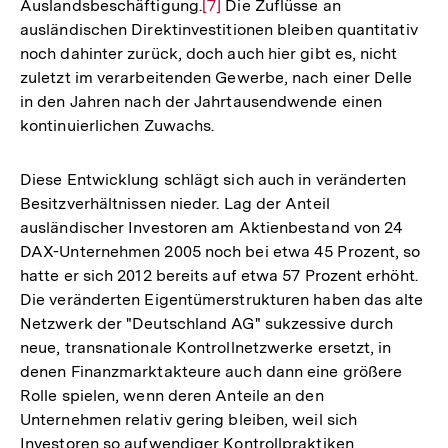
Auslandsbeschäftigung.
Zur
[7]
Die Zuflüsse an
ausländischen Direktinvestitionen bleiben quantitativ
Auflösung
noch dahinter zurück, doch auch hier gibt es, nicht
der
zuletzt im verarbeitenden Gewerbe, nach einer Delle
Fußnote
in den Jahren nach der Jahrtausendwende einen
kontinuierlichen Zuwachs.
Diese Entwicklung schlägt sich auch in veränderten
Besitzverhältnissen nieder. Lag der Anteil
ausländischer Investoren am Aktienbestand von 24
DAX-Unternehmen 2005 noch bei etwa 45 Prozent, so
hatte er sich 2012 bereits auf etwa 57 Prozent erhöht.
Die veränderten Eigentümerstrukturen haben das alte
Netzwerk der "Deutschland AG" sukzessive durch
neue, transnationale Kontrollnetzwerke ersetzt, in
denen Finanzmarktakteure auch dann eine größere
Rolle spielen, wenn deren Anteile an den
Unternehmen relativ gering bleiben, weil sich
Investoren so aufwendiger Kontrollpraktiken