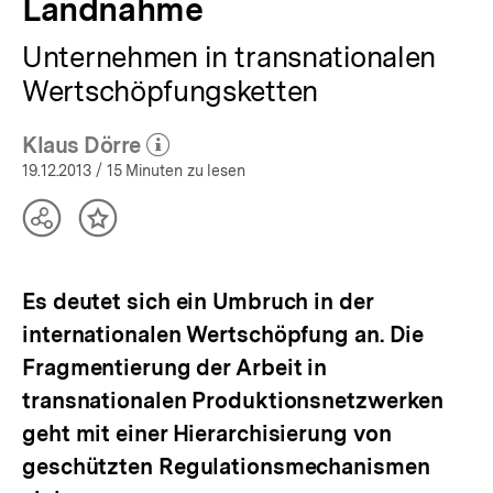
Landnahme
Unternehmen in transnationalen
Wertschöpfungsketten
Klaus Dörre
(Mehr zum Autor)
öffnen
19.12.2013
/ 15 Minuten zu lesen
Teilen
Inhalt
Optionen
merken
anzeigen
Es deutet sich ein Umbruch in der
internationalen Wertschöpfung an. Die
Fragmentierung der Arbeit in
transnationalen Produktionsnetzwerken
geht mit einer Hierarchisierung von
geschützten Regulationsmechanismen