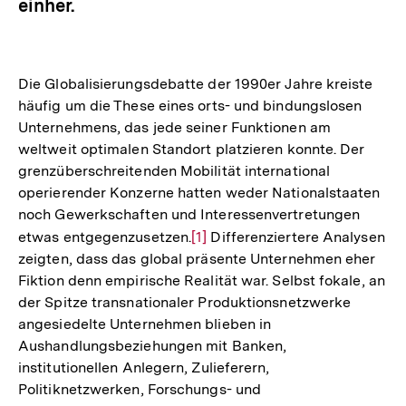
einher.
Die Globalisierungsdebatte der 1990er Jahre kreiste
häufig um die These eines orts- und bindungslosen
Unternehmens, das jede seiner Funktionen am
weltweit optimalen Standort platzieren konnte. Der
grenzüberschreitenden Mobilität international
operierender Konzerne hatten weder Nationalstaaten
noch Gewerkschaften und Interessenvertretungen
etwas entgegenzusetzen.
Zur
[1]
Differenziertere Analysen
zeigten, dass das global präsente Unternehmen eher
Auflösung
Fiktion denn empirische Realität war. Selbst fokale, an
der
der Spitze transnationaler Produktionsnetzwerke
Fußnote
angesiedelte Unternehmen blieben in
Aushandlungsbeziehungen mit Banken,
institutionellen Anlegern, Zulieferern,
Politiknetzwerken, Forschungs- und