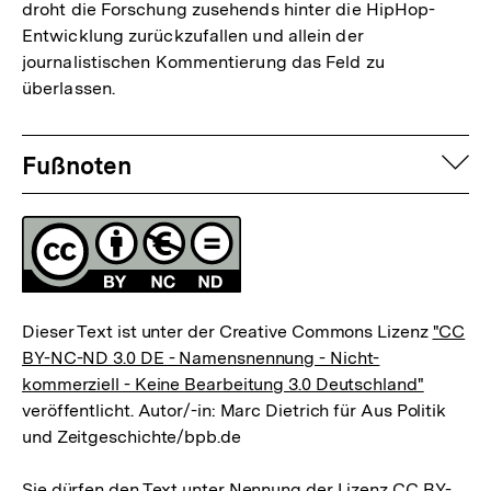
droht die Forschung zusehends hinter die HipHop-
Entwicklung zurückzufallen und allein der
journalistischen Kommentierung das Feld zu
überlassen.
Fussnoten
auf
Fußnoten
Lizenz
Dieser Text ist unter der Creative Commons Lizenz
"CC
BY-NC-ND 3.0 DE - Namensnennung - Nicht-
kommerziell - Keine Bearbeitung 3.0 Deutschland"
veröffentlicht. Autor/-in: Marc Dietrich für Aus Politik
und Zeitgeschichte/bpb.de
Sie dürfen den Text unter Nennung der Lizenz CC BY-