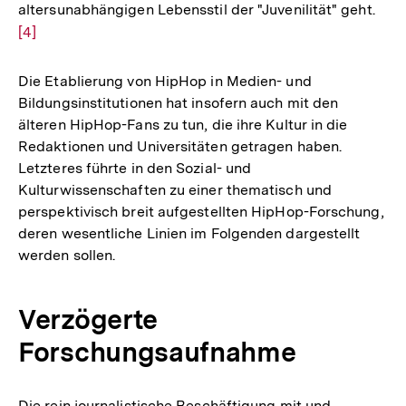
altersunabhängigen Lebensstil der "Juvenilität" geht.
Zur
[4]
Aufl
der
Fuß
Die Etablierung von HipHop in Medien- und
Bildungsinstitutionen hat insofern auch mit den
älteren HipHop-Fans zu tun, die ihre Kultur in die
Redaktionen und Universitäten getragen haben.
Letzteres führte in den Sozial- und
Kulturwissenschaften zu einer thematisch und
perspektivisch breit aufgestellten HipHop-Forschung,
deren wesentliche Linien im Folgenden dargestellt
werden sollen.
Verzögerte
Forschungsaufnahme
Die rein journalistische Beschäftigung mit und