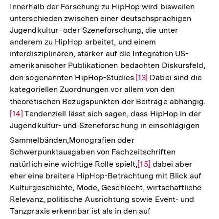
Innerhalb der Forschung zu HipHop wird bisweilen
unterschieden zwischen einer deutschsprachigen
Jugendkultur- oder Szeneforschung, die unter
anderem zu HipHop arbeitet, und einem
interdisziplinären, stärker auf die Integration US-
amerikanischer Publikationen bedachten Diskursfeld,
den sogenannten HipHop-Studies.
Zur
[13]
Dabei sind die
kategoriellen Zuordnungen vor allem von den
Auflösung
theoretischen Bezugspunkten der Beiträge abhängig.
Zur
der
[14]
Tendenziell lässt sich sagen, dass HipHop in der
Auf
Fußnote
Jugendkultur- und Szeneforschung in einschlägigen
der
Fuß
Sammelbänden,
Monografien oder
Schwerpunktausgaben von Fachzeitschriften
natürlich eine wichtige Rolle spielt,
Zur
[15]
dabei aber
eher eine breitere HipHop-Betrachtung mit Blick auf
Auflösung
Kulturgeschichte, Mode, Geschlecht, wirtschaftliche
der
Relevanz, politische Ausrichtung sowie Event- und
Fußnote
Tanzpraxis erkennbar ist als in den auf