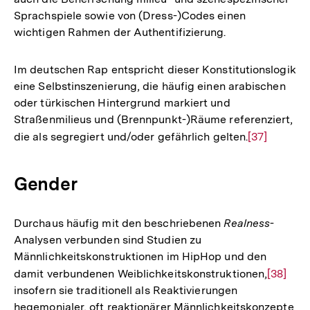
Sprachspiele sowie von (Dress-)Codes einen
wichtigen Rahmen der Authentifizierung.
Im deutschen Rap entspricht dieser Konstitutionslogik
eine Selbstinszenierung, die häufig einen arabischen
oder türkischen Hintergrund markiert und
Straßenmilieus und (Brennpunkt-)Räume referenziert,
die als segregiert und/oder gefährlich gelten.
Zur
[37]
Auflösung
der
Gender
Fußnote
Durchaus häufig mit den beschriebenen
Realness
-
Analysen verbunden sind Studien zu
Männlichkeitskonstruktionen im HipHop und den
damit verbundenen Weiblichkeitskonstruktionen,
Zur
[38]
insofern sie traditionell als Reaktivierungen
Auflösu
hegemonialer, oft reaktionärer Männlichkeitskonzepte
der