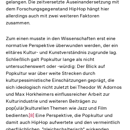
gelangen. Die zeitversetzte Auseinandersetzung mit
dem Forschungsgegenstand HipHop hängt hier
allerdings auch mit zwei weiteren Faktoren
zusammen.
Zum einen musste in den Wissenschaften erst eine
normative Perspektive überwunden werden, der ein
elitäres Kultur- und Kunstverständnis zugrunde lag.
Schließlich galt Popkultur lange als nicht
untersuchenswert oder -würdig: Der Blick auf
Popkultur war über weite Strecken durch
kulturpessimistische Einschätzungen geprägt, die
sich ideologisch nicht zuletzt bei Theodor W. Adornos
und Max Horkheimers einflussreicher Arbeit zur
Kulturindustrie und weiteren Beiträgen zu
pop(ulär)kulturellen Themen wie Jazz und Film
bedienten.
Zur
[8]
Eine Perspektive, die Popkultur und
damit auch HipHop aufwertete und den vermeintlich
Auflösung
oberflächlichen, "gleichschalterisch" wirkenden
der