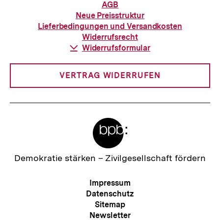
Informationen
AGB
zur
Neue Preisstruktur
Bestellung
Lieferbedingungen und Versandkosten
Widerrufsrecht
Download-
Widerrufsformular
Link:
VERTRAG WIDERRUFEN
Meta-
Links
Zur
Demokratie stärken –
Zivilgesellschaft fördern
Startseite
der
Meta-
Impressum
bpb
Navigation
Datenschutz
Sitemap
Zum
Newsletter
Seite