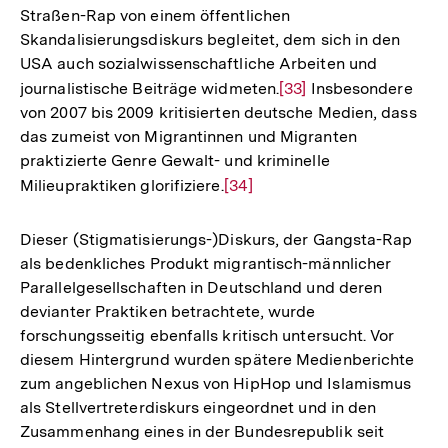
Straßen-Rap von einem öffentlichen
Skandalisierungsdiskurs begleitet, dem sich in den
USA auch sozialwissenschaftliche Arbeiten und
journalistische Beiträge widmeten.
Zur
[33]
Insbesondere
von 2007 bis 2009 kritisierten deutsche Medien, dass
Auflösung
das zumeist von Migrantinnen und Migranten
der
praktizierte Genre Gewalt- und kriminelle
Fußnote
Milieupraktiken glorifiziere.
Zur
[34]
Auflösung
der
Dieser (Stigmatisierungs-)Diskurs, der Gangsta-Rap
Fußnote
als bedenkliches Produkt migrantisch-männlicher
Parallelgesellschaften in Deutschland und deren
devianter Praktiken betrachtete, wurde
forschungsseitig ebenfalls kritisch untersucht. Vor
diesem Hintergrund wurden spätere Medienberichte
zum angeblichen Nexus von HipHop und Islamismus
als Stellvertreterdiskurs eingeordnet und in den
Zusammenhang eines in der Bundesrepublik seit