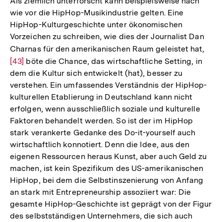
Als ziemlich unterforscht kann beispielsweise nach
wie vor die HipHop-Musikindustrie gelten. Eine
HipHop-Kulturgeschichte unter ökonomischen
Vorzeichen zu schreiben, wie dies der Journalist Dan
Charnas für den amerikanischen Raum geleistet hat,
Zur
[43]
böte die Chance, das wirtschaftliche Setting, in
Aufl
dem die Kultur sich entwickelt (hat), besser zu
der
verstehen. Ein umfassendes Verständnis der HipHop-
Fußn
kulturellen Etablierung in Deutschland kann nicht
erfolgen, wenn ausschließlich soziale und kulturelle
Faktoren behandelt werden. So ist der im HipHop
stark verankerte Gedanke des Do-it-yourself auch
wirtschaftlich konnotiert. Denn die Idee, aus den
eigenen Ressourcen heraus Kunst, aber auch Geld zu
machen, ist kein Spezifikum des US-amerikanischen
HipHop, bei dem die Selbstinszenierung von Anfang
an stark mit Entrepreneurship assoziiert war: Die
gesamte HipHop-Geschichte ist geprägt von der Figur
des selbstständigen Unternehmers, die sich auch