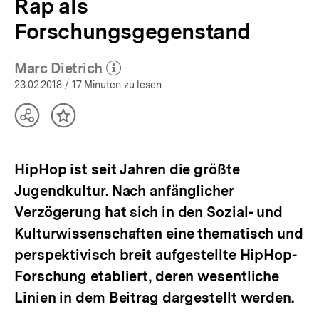
Rap als
Forschungsgegenstand
Marc Dietrich
(Mehr zum Autor)
öffnen
23.02.2018
/ 17 Minuten zu lesen
Teilen
Inhalt
Optionen
merken
anzeigen
HipHop ist seit Jahren die größte
Jugendkultur. Nach anfänglicher
Verzögerung hat sich in den Sozial- und
Kulturwissenschaften eine thematisch und
perspektivisch breit aufgestellte HipHop-
Forschung etabliert, deren wesentliche
Linien in dem Beitrag dargestellt werden.