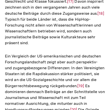
Geschlecht und Klasse fokussiert.
Zur
[17]
Davon inspiriert
zeichnen sich in den vergangenen Jahren auch viele
Auflösung
deutsche Beiträge durch diese Zugangsweise aus.
Zur
[18]
der
Typisch für beide Länder ist, dass die HipHop-
Auflö
Fußnote
Forschung nicht allein von Wissenschaftlerinnen und
der
Wissenschaftlern betrieben wird, sondern auch
Fußno
journalistische Beiträge sowie Kulturakteure sehr
präsent sind.
Ein Vergleich der US-amerikanischen und deutschen
Forschungslandschaft zeigt aber auch perspektiv-
und zugangsbezogene Differenzen: In den Vereinigten
Staaten ist die Rapdiskussion stärker politisiert, sie
wird an die US-Sozialgeschichte und vor allem die
Bürgerrechtsbewegung rückgebunden.
Zur
[19]
Es
dominieren demnach Beiträge an der Schnittstelle von
Auflösung
Journalismus und Wissenschaft mit zum Teil
der
normativer Ausrichtung, die mitunter auch in
Fußnote
Handlungsaufforderungen münden.
Zur
[20]
Die Gründe