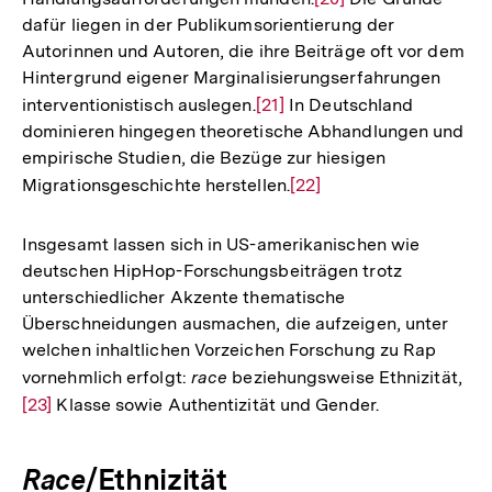
dafür liegen in der Publikumsorientierung der
Auflösung
Autorinnen und Autoren, die ihre Beiträge oft vor dem
der
Hintergrund eigener Marginalisierungserfahrungen
Fußnote
interventionistisch auslegen.
Zur
[21]
In Deutschland
dominieren hingegen theoretische Abhandlungen und
Auflösung
empirische Studien, die Bezüge zur hiesigen
der
Migrationsgeschichte herstellen.
Zur
[22]
Fußnote
Auflösung
der
Insgesamt lassen sich in US-amerikanischen wie
Fußnote
deutschen HipHop-Forschungsbeiträgen trotz
unterschiedlicher Akzente thematische
Überschneidungen ausmachen, die aufzeigen, unter
welchen inhaltlichen Vorzeichen Forschung zu Rap
vornehmlich erfolgt:
race
beziehungsweise Ethnizität,
Zur
[23]
Klasse sowie Authentizität und Gender.
Auf
der
Fuß
Race
/Ethnizität