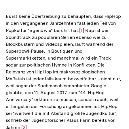
Es ist keine Übertreibung zu behaupten, dass HipHop
in den vergangenen Jahrzehnten fast jeden Teil von
Popkultur "irgendwie" berührt hat:
Zur
[1]
Rap ist der
Soundtrack zu populären Serien ebenso wie zu
Auflösung
Blockbustern und Videospielen, läuft während der
der
Superbowl-Pause, in Boutiquen und
Fußnote
Supermarktketten, und manchmal wird ein Track
sogar zur politischen Hymne in Konflikten. Die
Relevanz von HipHop im makrosoziologischen
Maßstab ist jedenfalls kaum bezweifelbar – nicht nur,
weil sogar der Suchmaschinenanbieter Google
glaubte, den 11. August 2017 zum "44. HipHop
Anniversary" erklären zu müssen, sondern auch, weil
er längst in der Forschung angekommen ist. HipHop
sei "weltweit die mit Abstand größte Jugendkultur",
schrieb der Jugendforscher Klaus Farin bereits vor
Jahren.
Zur
[2]