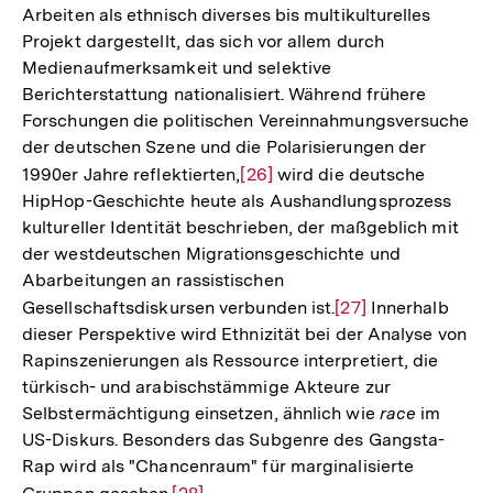
Arbeiten als ethnisch diverses bis multikulturelles
Projekt dargestellt, das sich vor allem durch
Medienaufmerksamkeit und selektive
Berichterstattung nationalisiert. Während frühere
Forschungen die politischen Vereinnahmungsversuche
der deutschen Szene und die Polarisierungen der
1990er Jahre reflektierten,
Zur
[26]
wird die deutsche
HipHop-Geschichte heute als Aushandlungsprozess
Auflösung
kultureller Identität beschrieben, der maßgeblich mit
der
der westdeutschen Migrationsgeschichte und
Fußnote
Abarbeitungen an rassistischen
Gesellschaftsdiskursen verbunden ist.
Zur
[27]
Innerhalb
dieser Perspektive wird Ethnizität bei der Analyse von
Auflösung
Rapinszenierungen als Ressource interpretiert, die
der
türkisch- und arabischstämmige Akteure zur
Fußnote
Selbstermächtigung einsetzen, ähnlich wie
race
im
US-Diskurs. Besonders das Subgenre des Gangsta-
Rap wird als "Chancenraum" für marginalisierte