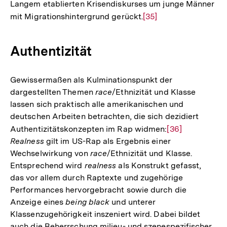
Langem etablierten Krisendiskurses um junge Männer
mit Migrationshintergrund gerückt.
Zur
[35]
Auflösung
der
Authentizität
Fußnote
Gewissermaßen als Kulminationspunkt der
dargestellten Themen
race
/Ethnizität und Klasse
lassen sich praktisch alle amerikanischen und
deutschen Arbeiten betrachten, die sich dezidiert
Authentizitätskonzepten im Rap widmen:
Zur
[36]
Realness
gilt im US-Rap als Ergebnis einer
Auflösung
Wechselwirkung von
race
/Ethnizität und Klasse.
der
Entsprechend wird
realness
als Konstrukt gefasst,
Fußnote
das vor allem durch Raptexte und zugehörige
Performances hervorgebracht sowie durch die
Anzeige eines
being black
und unterer
Klassenzugehörigkeit inszeniert wird. Dabei bildet
auch die Beherrschung milieu- und szenespezifischer