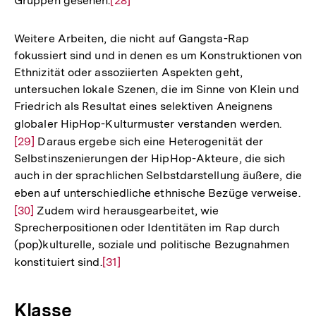
Gruppen gesehen.
Zur
[28]
Auflösung
der
Weitere Arbeiten, die nicht auf Gangsta-Rap
Fußnote
fokussiert sind und in denen es um Konstruktionen von
Ethnizität oder assoziierten Aspekten geht,
untersuchen lokale Szenen, die im Sinne von Klein und
Friedrich als Resultat eines selektiven Aneignens
globaler HipHop-Kulturmuster verstanden werden.
Zur
[29]
Daraus ergebe sich eine Heterogenität der
Auflö
Selbstinszenierungen der HipHop-Akteure, die sich
der
auch in der sprachlichen Selbstdarstellung äußere, die
Fußno
eben auf unterschiedliche ethnische Bezüge verweise.
Zu
[30]
Zudem wird herausgearbeitet, wie
Au
Sprecherpositionen oder Identitäten im Rap durch
de
(pop)kulturelle, soziale und politische Bezugnahmen
Fu
konstituiert sind.
Zur
[31]
Auflösung
der
Klasse
Fußnote