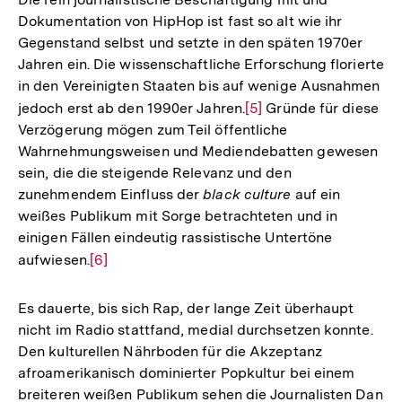
Dokumentation von HipHop ist fast so alt wie ihr
Gegenstand selbst und setzte in den späten 1970er
Jahren ein. Die wissenschaftliche Erforschung florierte
in den Vereinigten Staaten bis auf wenige Ausnahmen
jedoch erst ab den 1990er Jahren.
Zur
[5]
Gründe für diese
Verzögerung mögen zum Teil öffentliche
Auflösung
Wahrnehmungsweisen und Mediendebatten gewesen
der
sein, die die steigende Relevanz und den
Fußnote
zunehmendem Einfluss der
black
culture
auf ein
weißes Publikum mit Sorge betrachteten und in
einigen Fällen eindeutig rassistische Untertöne
aufwiesen.
Zur
[6]
Auflösung
der
Es dauerte, bis sich Rap, der lange Zeit überhaupt
Fußnote
nicht im Radio stattfand, medial durchsetzen konnte.
Den kulturellen Nährboden für die Akzeptanz
afroamerikanisch dominierter Popkultur bei einem
breiteren weißen Publikum sehen die Journalisten Dan