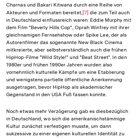
Charnas und Bakari Kitwana durch eine Reihe von
Akteuren und Formaten bereitet,
Zur
[7]
die zum Teil auch
in Deutschland einflussreich waren: Eddie Murphy mit
Auflösung
dem Film "Beverly Hills Cop", Oprah Winfrey mit ihrer
der
gleichnamigen Fernsehshow oder Spike Lee, der als
Fußnote
Autorenfilmer das sogenannte New Black Cinema
mitkreierte, aber selbstverständlich auch die frühen
HipHop-Filme "Wild Style!" und "Beat Street". In den
1980er und frühen 1990er Jahren wurden also
vornehmlich kulturelle Kämpfe um eine Etablierung
und wenigstens partielle öffentliche Anerkennung
ausgetragen, bevor HipHop als akademischer
Gegenstand in den USA Fuß fassen konnte.
Noch etwas mehr Verzögerung gab es diesbezüglich
in Deutschland, wo sich die amerikanischstämmige
Kultur zunächst verfestigen musste, um dann
sukzessive zu einer eigenen kulturellen Identität zu