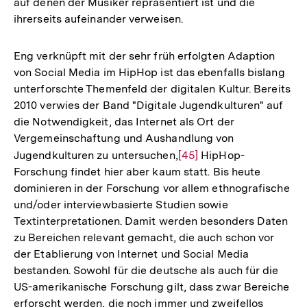
auf denen der Musiker repräsentiert ist und die
ihrerseits aufeinander verweisen.
Eng verknüpft mit der sehr früh erfolgten Adaption
von Social Media im HipHop ist das ebenfalls bislang
unterforschte Themenfeld der digitalen Kultur. Bereits
2010 verwies der Band "Digitale Jugendkulturen" auf
die Notwendigkeit, das Internet als Ort der
Vergemeinschaftung und Aushandlung von
Jugendkulturen zu untersuchen,
Zur
[45]
HipHop-
Forschung findet hier aber kaum statt. Bis heute
Auflösung
dominieren in der Forschung vor allem ethnografische
der
und/oder interviewbasierte Studien sowie
Fußnote
Textinterpretationen. Damit werden besonders Daten
zu Bereichen relevant gemacht, die auch schon vor
der Etablierung von Internet und Social Media
bestanden. Sowohl für die deutsche als auch für die
US-amerikanische Forschung gilt, dass zwar Bereiche
erforscht werden, die noch immer und zweifellos