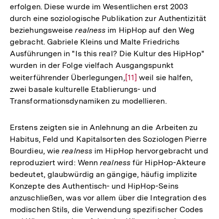
erfolgen. Diese wurde im Wesentlichen erst 2003
durch eine soziologische Publikation zur Authentizität
beziehungsweise
realness
im HipHop auf den Weg
gebracht. Gabriele Kleins und Malte Friedrichs
Ausführungen in "Is this real? Die Kultur des HipHop"
wurden in der Folge vielfach Ausgangspunkt
weiterführender Überlegungen,
Zur
[11]
weil sie halfen,
zwei basale kulturelle Etablierungs- und
Auflösung
Transformationsdynamiken zu modellieren.
der
Fußnote
Erstens zeigten sie in Anlehnung an die Arbeiten zu
Habitus, Feld und Kapitalsorten des Soziologen Pierre
Bourdieu, wie
realness
im HipHop hervorgebracht und
reproduziert wird: Wenn
realness
für HipHop-Akteure
bedeutet, glaubwürdig an gängige, häufig implizite
Konzepte des Authentisch- und HipHop-Seins
anzuschließen, was vor allem über die Integration des
modischen Stils, die Verwendung spezifischer Codes