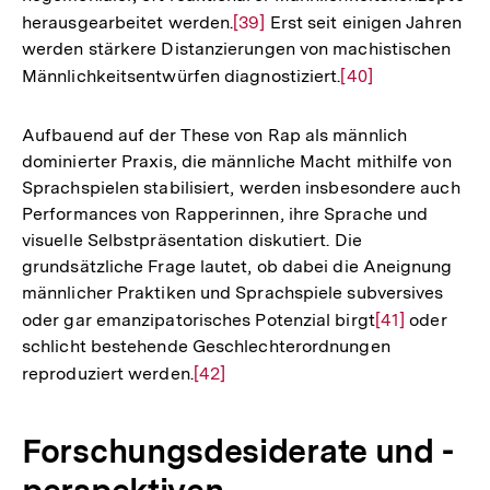
herausgearbeitet werden.
Zur
[39]
Erst seit einigen Jahren
Fußnote
werden stärkere Distanzierungen von machistischen
Auflösung
Männlichkeitsentwürfen diagnostiziert.
Zur
[40]
der
Auflösung
Fußnote
der
Aufbauend auf der These von Rap als männlich
Fußnote
dominierter Praxis, die männliche Macht mithilfe von
Sprachspielen stabilisiert, werden insbesondere auch
Performances von Rapperinnen, ihre Sprache und
visuelle Selbstpräsentation diskutiert. Die
grundsätzliche Frage lautet, ob dabei die Aneignung
männlicher Praktiken und Sprachspiele subversives
oder gar emanzipatorisches Potenzial birgt
Zur
[41]
oder
schlicht bestehende Geschlechterordnungen
Auflösung
reproduziert werden.
Zur
[42]
der
Auflösung
Fußnote
der
Forschungsdesiderate und -
Fußnote
perspektiven