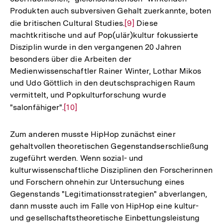
Produkten auch subversiven Gehalt zuerkannte, boten
Fußnote
die britischen Cultural Studies.
Zur
[9]
Diese
machtkritische und auf Pop(ulär)kultur fokussierte
Auflösung
Disziplin wurde in den vergangenen 20 Jahren
der
besonders über die Arbeiten der
Fußnote
Medienwissenschaftler Rainer Winter, Lothar Mikos
und Udo Göttlich in den deutschsprachigen Raum
vermittelt, und Popkulturforschung wurde
"salonfähiger".
Zur
[10]
Auflösung
der
Zum anderen musste HipHop zunächst einer
Fußnote
gehaltvollen theoretischen Gegenstandserschließung
zugeführt werden. Wenn sozial- und
kulturwissenschaftliche Disziplinen den Forscherinnen
und Forschern ohnehin zur Untersuchung eines
Gegenstands "Legitimationsstrategien" abverlangen,
dann musste auch im Falle von HipHop eine kultur-
und gesellschaftstheoretische Einbettungsleistung