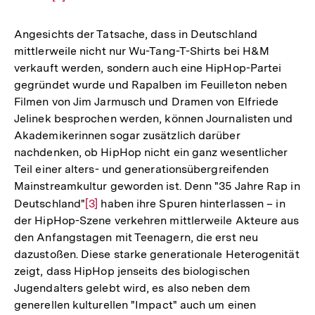
Auflösung
der
Angesichts der Tatsache, dass in Deutschland
Fußnote
mittlerweile nicht nur Wu-Tang-T-Shirts bei H&M
verkauft werden, sondern auch eine HipHop-Partei
gegründet wurde und Rapalben im Feuilleton neben
Filmen von Jim Jarmusch und Dramen von Elfriede
Jelinek besprochen werden, können Journalisten und
Akademikerinnen sogar zusätzlich darüber
nachdenken, ob HipHop nicht ein ganz wesentlicher
Teil einer alters- und generationsübergreifenden
Mainstreamkultur geworden ist. Denn "35 Jahre Rap in
Deutschland"
Zur
[3]
haben ihre Spuren hinterlassen – in
der HipHop-Szene verkehren mittlerweile Akteure aus
Auflösung
den Anfangstagen mit Teenagern, die erst neu
der
dazustoßen. Diese starke generationale Heterogenität
Fußnote
zeigt, dass HipHop jenseits des biologischen
Jugendalters gelebt wird, es also neben dem
generellen kulturellen "Impact" auch um einen