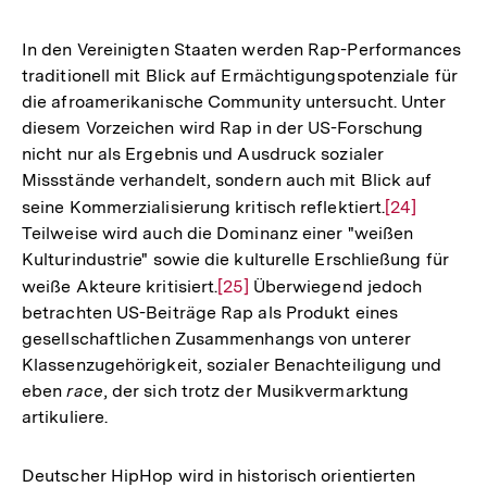
In den Vereinigten Staaten werden Rap-Performances
traditionell mit Blick auf Ermächtigungspotenziale für
die afroamerikanische Community untersucht. Unter
diesem Vorzeichen wird Rap in der US-Forschung
nicht nur als Ergebnis und Ausdruck sozialer
Missstände verhandelt, sondern auch mit Blick auf
seine Kommerzialisierung kritisch reflektiert.
Zur
[24]
Teilweise wird auch die Dominanz einer "weißen
Auflösung
Kulturindustrie" sowie die kulturelle Erschließung für
der
weiße Akteure kritisiert.
Zur
[25]
Überwiegend jedoch
Fußnote
betrachten US-Beiträge Rap als Produkt eines
Auflösung
gesellschaftlichen Zusammenhangs von unterer
der
Klassenzugehörigkeit, sozialer Benachteiligung und
Fußnote
eben
race
, der sich trotz der Musikvermarktung
artikuliere.
Deutscher HipHop wird in historisch orientierten