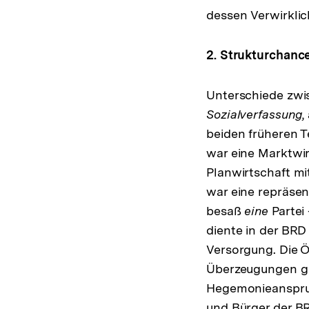
dessen Verwirklic
2. Strukturchance
Unterschiede zwi
Sozialverfassung
,
beiden früheren T
war eine Marktwir
Planwirtschaft mi
war eine repräsen
besaß
eine
Partei
diente in der BRD
Versorgung. Die Ö
Überzeugungen ge
Hegemonieanspruc
und Bürger der B