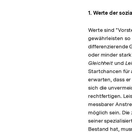
1. Werte der sozi
Werte sind "Vors
gewährleisten so 
differenzierende 
oder minder stark 
Gleichheit
und
Le
Startchancen für
erwarten, dass er
sich die unvermei
rechtfertigen. Le
messbarer Anstren
möglich sein. Die
seiner spezialisie
Bestand hat, muss