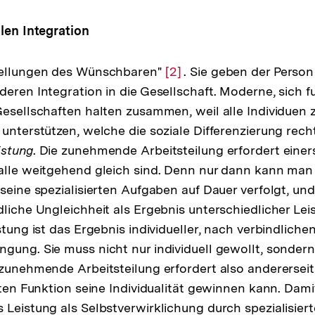
alen Integration
tellungen des Wünschbaren"
Zur
[2]
. Sie geben der Person
deren Integration in die Gesellschaft. Moderne, sich f
Auflösung
Gesellschaften halten zusammen, weil alle Individuen
der
unterstützen, welche die soziale Differenzierung recht
Fußnote
istung
. Die zunehmende Arbeitsteilung erfordert einers
 alle weitgehend gleich sind. Denn nur dann kann ma
 seine spezialisierten Aufgaben auf Dauer verfolgt, und
dliche Ungleichheit als Ergebnis unterschiedlicher Lei
istung ist das Ergebnis individueller, nach verbindlic
gung. Sie muss nicht nur individuell gewollt, sondern
 zunehmende Arbeitsteilung erfordert also andererseits
rten Funktion seine Individualität gewinnen kann. Dami
 Leistung als Selbstverwirklichung durch spezialisiert