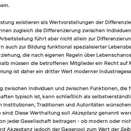
sein.
istung existieren als Wertvorstellungen der Differenz
nnen zugleich die Differenzierung zwischen Individuen
beitsteilung führt aber nicht allein zur Differenzier
n auch zur Bildung funktional spezialisierter Lebensber
rziehung, die nach eigenen Regeln über Lebenschancen
halb müssen die betroffenen Mitglieder ein Recht au
mmung
ist daher ein dritter Wert moderner Industriegese
ng zwischen Individuen und zwischen Funktionen, die 
haften typisch ist, kann schließlich als selbstverstä
Institutionen, Traditionen und Autoritäten wünschen
ie sind: Diese Werthaltung soll
Akzeptanz
genannt werd
ion jeder Gesellschaft beitragen - ob modern oder nic
ird Akzeptanz jedoch der Gegenpol zum Wert der
Sel