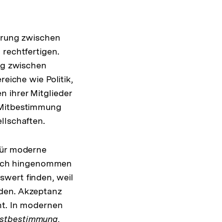
ierung zwischen
 rechtfertigen.
ung zwischen
eiche wie Politik,
 ihrer Mitglieder
f Mitbestimmung
llschaften.
für moderne
ndlich hingenommen
swert finden, weil
en. Akzeptanz
ht. In modernen
bstbestimmung
,