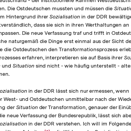
utschland - der institutionelle Rahmen Westdeutschl
en. Die Ostdeutschen mussten und müssen die
Situati
em Hintergrund ihrer
Sozialisation
in der DDR bewältige
verständlich, dass sie sich in ihren Werthaltungen an 
assen. Die neue Verfassung traf und trifft in Ostdeut
he naturgemäß die Dinge erst einmal aus der Sicht de
 die Ostdeutschen den Transformationsprozess erlebe
ozesses erfahren, interpretieren sie auf Basis ihrer
Soz
n
und
Situation
sind nicht - wie häufig unterstellt - alte
men.
ozialisation
in der DDR lässt sich nur ermessen, wenn
r West- und Ostdeutschen unmittelbar nach der Wied
ung der
Situation
der Transformation, genauer der Einü
ie neue Verfassung der Bundesrepublik, lässt sich ab
ozialisation
in der DDR verstehen. Ich will im Folgende