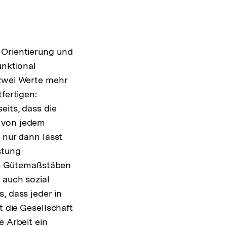
 Orientierung und
unktional
 zwei Werte mehr
fertigen:
eits, dass die
n von jedem
 nur dann lässt
stung
hen Gütemaßstäben
 auch sozial
, dass jeder in
t die Gesellschaft
e Arbeit ein