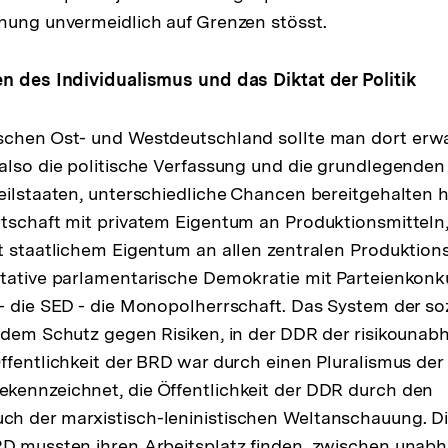
hung unvermeidlich auf Grenzen stösst.
n des Individualismus und das Diktat der Politik
schen Ost- und Westdeutschland sollte man dort erwa
 also die politische Verfassung und die grundlegenden 
eilstaaten, unterschiedliche Chancen bereitgehalten 
tschaft mit privatem Eigentum an Produktionsmitteln
t staatlichem Eigentum an allen zentralen Produktions
tative parlamentarische Demokratie mit Parteienkonk
 - die SED - die Monopolherrschaft. Das System der so
 dem Schutz gegen Risiken, in der DDR der risikouna
ffentlichkeit der BRD war durch einen Pluralismus de
kennzeichnet, die Öffentlichkeit der DDR durch den
h der marxistisch-leninistischen Weltanschauung. D
RD mussten ihren Arbeitsplatz finden, zwischen unabh