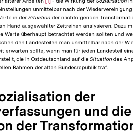
r älterer Arbeiten
Zur
[1]
- die Wirkung der
Sozialisation
in
einstellungen unmittelbar nach der Wiedervereinigung
Auflösung
Werte in der
Situation
der
der nachfolgenden Transformati
an Hand ausgewählter Zeitreihen analysieren. Dazu m
Fußnote
e Werte überhaupt betrachtet werden sollten und we
schen den Landesteilen man unmittelbar nach der Wi
eit erwarten sollte, wenn man für jeden Landesteil ein
stellt, die in Ostdeutschland auf die
Situation
des An
nellen Rahmen der alten Bundesrepublik traf.
Sozialisation der
verfassungen und die
ion der Transformatio