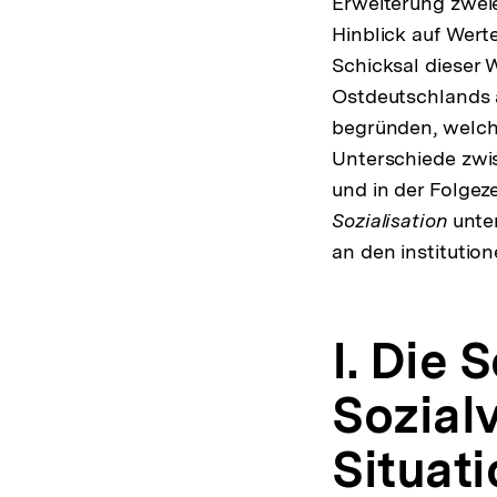
Erweiterung zweie
Hinblick auf Wert
Schicksal dieser 
Ostdeutschlands 
begründen, welch
Unterschiede zwi
und in der Folgez
Sozialisation
unter
an den institutio
I. Die 
Sozial
Situat