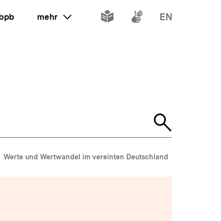
Inhalte
Inhalte
Inhalte
 bpb
mehr
ein oder ausklappen
in
in
in
leichter
Gebärdenspr
Englisch
Sprache
Suche
öffnen
Werte und Wertwandel im vereinten Deutschland