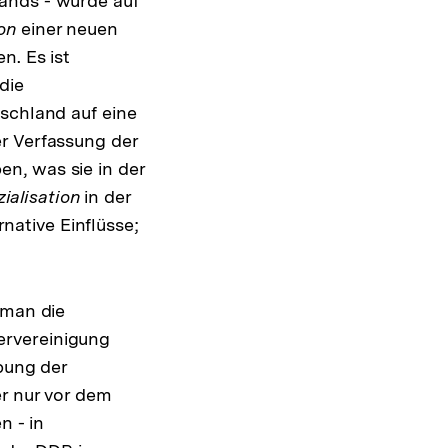
ands - wurde auf
on
einer neuen
n. Es ist
die
schland auf eine
r Verfassung der
n, was sie in der
ialisation
in der
rnative Einflüsse;
 man die
ervereinigung
bung der
er nur vor dem
n - in