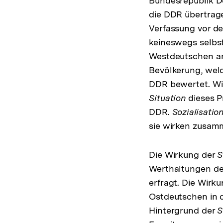
Bundesrepublik De
die DDR übertrag
Verfassung vor d
keineswegs selbst
Westdeutschen anp
Bevölkerung, welc
DDR bewertet. Wie
Situation
dieses Pr
DDR.
Sozialisatio
sie wirken zusam
Die Wirkung der
S
Werthaltungen de
erfragt. Die Wirk
Ostdeutschen in d
Hintergrund der
S