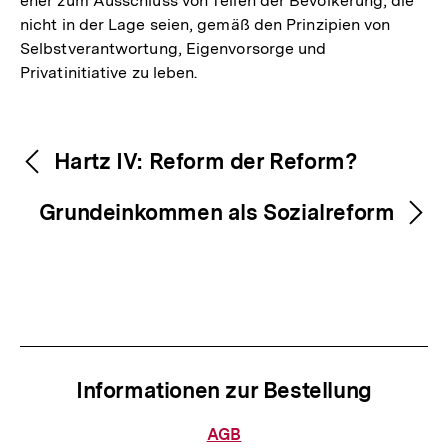
eher zum Ausschluss von Teilen der Bevölkerung, die
nicht in der Lage seien, gemäß den Prinzipien von
Selbstverantwortung, Eigenvorsorge und
Privatinitiative zu leben.
Fussnoten
Inhaltsnavigation
Inhaltsnavigation
Hartz IV: Reform der Reform?
Grundeinkommen als Sozialreform
Informationen zur Bestellung
Informationen
AGB