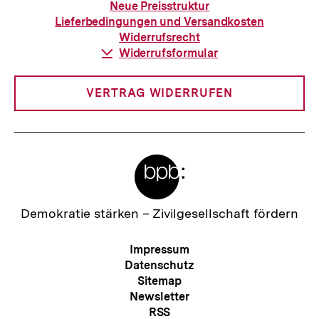
zur
Neue Preisstruktur
Bestellung
Lieferbedingungen und Versandkosten
Widerrufsrecht
Download-
Widerrufsformular
Link:
VERTRAG WIDERRUFEN
Meta-
Links
Zur
Demokratie stärken –
Zivilgesellschaft fördern
Startseite
der
Meta-
Impressum
bpb
Navigation
Datenschutz
Sitemap
Newsletter
RSS