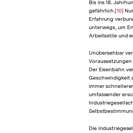
Bis ins 18. Jahrh
gefährlich.
Zur
[10]
Nur
Erfahrung verbun
Auflös
unterwegs, um Erf
der
Arbeitsstile und e
Fußnot
Unübersehbar verä
Voraussetzungen 
Der Eisenbahn ver
Geschwindigkeit 
immer schnellere
umfassender ersc
Industriegesellsc
Selbstbestimmun
Die Industriegesel