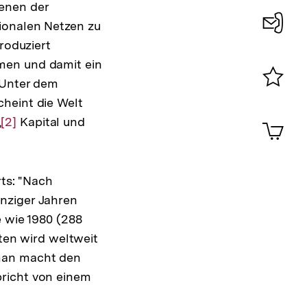
ienen der
ionalen Netzen zu
roduziert
Konta
men und damit ein
0
 Unter dem
Merklist
heint die Welt
ansehen
0
,
Zur
[2]
Kapital und
Artik
im
Auflösung
Shop-
der
Warenko
Fußnote
ansehen
rts: "Nach
nziger Jahren
e wie 1980 (288
sten wird weltweit
an macht den
richt von einem