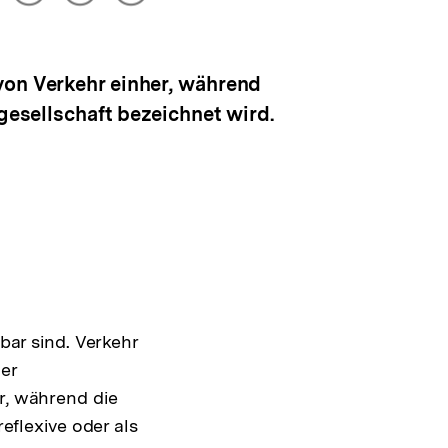
drucken
Optionen
merken
anzeigen
von Verkehr einher, während
gesellschaft bezeichnet wird.
tbar sind. Verkehr
er
r, während die
reflexive oder als