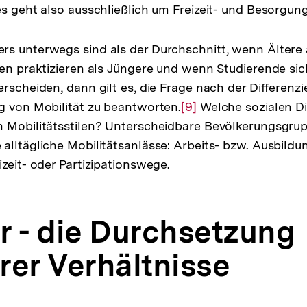
es geht also ausschließlich um Freizeit- und Besorgu
Auflösung
der
Fußnote
rs unterwegs sind als der Durchschnitt, wenn Ältere
ien praktizieren als Jüngere und wenn Studierende si
erscheiden, dann gilt es, die Frage nach der Differenz
g von Mobilität zu beantworten.
Zur
[9]
Welche sozialen Di
n Mobilitätsstilen? Unterscheidbare Bevölkerungsgr
Auflösung
alltägliche Mobilitätsanlässe: Arbeits- bzw. Ausbil
der
zeit- oder Partizipationswege.
Fußnote
r - die Durchsetzung
rer Verhältnisse