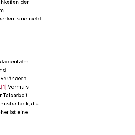
chkeiten der
im
rden, sind nicht
undamentaler
und
 verändern
.
Zur
[1]
Vormals
 Telearbeit
Auflösung
onstechnik, die
der
her ist eine
Fußnote