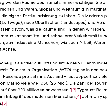
ag werden Räume des Transits immer wichtiger. Sie d
ersonen und Waren. Global und weiträumig in multinat
, die eigene Partikularisierung zu leben. Die Moderne p
 (Luftwege), neue Oberflächen (landscapes) und Volu
tsein davon, was die Räume sind, in denen wir leben.
mmunikationsmittel und schnellerer Verkehrsmittel sc
; zumindest sind Menschen, wie auch Arbeit, Waren
f Achse.
che gilt als "die" Zukunftsindustrie des 21. Jahrhunde
Welt-Tourismus-Organisation (WTO) zog es in den neu
n Reisende pro Jahr ins Ausland - fast doppelt so viel
lf Mal so viele wie 1950 (25 Mio.). Die Zahl der Touri
 auf über 900 Millionen anwachsen."
Zur
[3]
Zygmunt Baum
zum Inbegriff des modernen Menschen,
Auflösung
Zur
[4]
John Urry sp
.
Zur
[5]
der
Auflösung