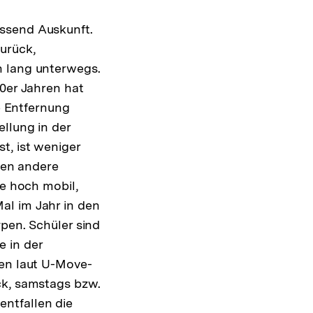
ssend Auskunft.
urück,
ng
n lang unterwegs.
70er Jahren hat
ie Entfernung
llung in der
t, ist weniger
egen andere
e hoch mobil,
al im Jahr in den
ypen. Schüler sind
 in der
gen laut U-Move-
ck, samstags bzw.
tfallen die