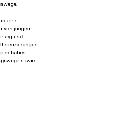
ngswege.
 andere
ch von jungen
ierung und
fferenzierungen
uppen haben
dungswege sowie