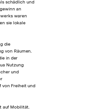
als schädlich und
ugewinn an
ndwerks waren
n sie lokale
g die
ng von Räumen.
ie in der
Qua Nutzung
acher und
er
f von Freiheit und
 auf Mobilität.