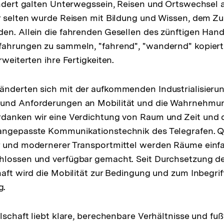
undert galten Unterwegssein, Reisen und Ortswechsel 
 selten wurde Reisen mit Bildung und Wissen, dem Z
den. Allein die fahrenden Gesellen des zünftigen Ha
ung
ahrungen zu sammeln, "fahrend", "wandernd" kopierte
rweiterten ihre Fertigkeiten.
e
nderten sich mit der aufkommenden Industrialisierun
und Anforderungen an Mobilität und die Wahrnehmu
danken wir eine Verdichtung von Raum und Zeit und d
angepasste Kommunikationstechnik des Telegrafen. 
r und modernerer Transportmittel werden Räume einf
hlossen und verfügbar gemacht. Seit Durchsetzung d
haft wird die Mobilität zur Bedingung und zum Inbegrif
g.
lschaft liebt klare, berechenbare Verhältnisse und fußt