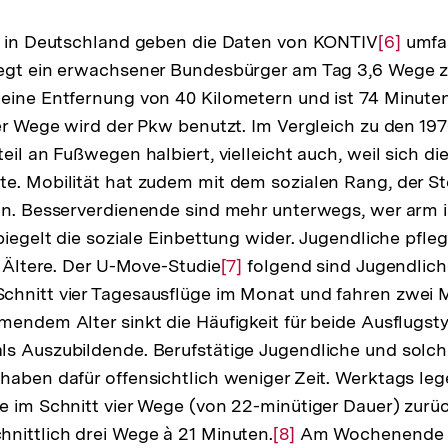
Auflösung
Fußnote
der
der
Fußnote
ät in Deutschland geben die Daten von KONTIV
Zur
[6]
umfa
Fußnote
legt ein erwachsener Bundesbürger am Tag 3,6 Wege z
Auflösu
eine Entfernung von 40 Kilometern und ist 74 Minute
der
der Wege wird der Pkw benutzt. Im Vergleich zu den 19
Fußnote
eil an Fußwegen halbiert, vielleicht auch, weil sich d
e. Mobilität hat zudem mit dem sozialen Rang, der Ste
un. Besserverdienende sind mehr unterwegs, wer arm is
spiegelt die soziale Einbettung wider. Jugendliche pfl
s Ältere. Der U-Move-Studie
Zur
[7]
folgend sind Jugendlich
hnitt vier Tagesausflüge im Monat und fahren zwei M
Auflösung
mendem Alter sinkt die Häufigkeit für beide Ausflugst
der
s Auszubildende. Berufstätige Jugendliche und solche
Fußnote
haben dafür offensichtlich weniger Zeit. Werktags le
e im Schnitt vier Wege (von 22-minütiger Dauer) zurü
nittlich drei Wege à 21 Minuten.
Zur
[8]
Am Wochenende en