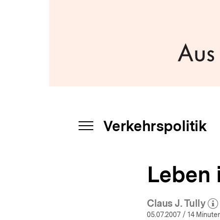
a
t
i
o
n
Verkehrspolitik
INHALTSNAVIGATION
ÖFFNEN
Leben 
Claus J. Tully
(Mehr z
öff
05.07.2007
/ 14 Minuten