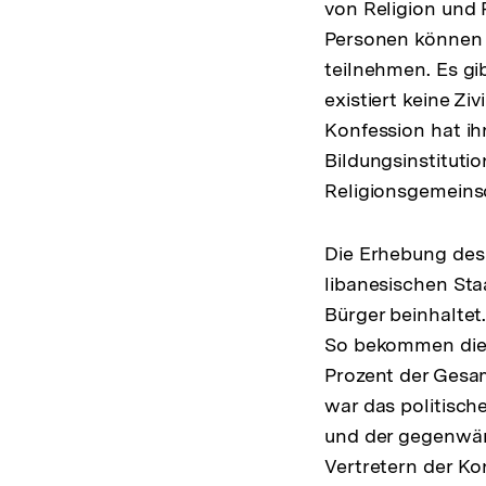
von Religion und P
Personen können 
teilnehmen. Es gi
existiert keine Zi
Konfession hat ih
Bildungsinstitutio
Religionsgemeins
Die Erhebung des
libanesischen Sta
Bürger beinhalte
So bekommen die 
Prozent der Gesam
war das politisch
und der gegenwärt
Vertretern der Ko