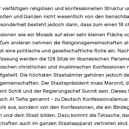
r vielfältigen religiösen und konfessionellen Struktur 
roßen und Ganzen nicht wesentlich von den benachba
sonderheit besteht jedoch darin, dass zum einen 18 ch
sionen wie ein Mosaik auf einer sehr kleinen Fläche 
um anderen nehmen die Religionsgemeinschaften als
t eine politische und gesellschaftliche Rolle ein. Nach
fassung werden die 128 Sitze im libanesischen Parlam
ischen christlichen und muslimischen Konfessionen 
geteilt. Die höchsten Staatsämter gehören jedoch de
gemeinschaften. Der Staatspräsident muss Maronit, d
nt Schiit und der Regierungschef Sunnit sein. Dieses
sch Al Taifia genannt - zu Deutsch Konfessionalismus
lk aus, sondern von den Konfessionen, die ein Binde
n und dem Staat bilden. Dazu kommt die Tatsache, das
chaften auch im ganzen Staatsapparat vertreten sind.