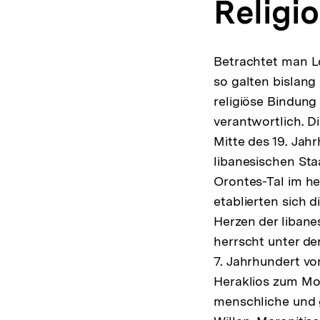
Religi
Betrachtet man Lo
so galten bislang 
religiöse Bindun
verantwortlich. D
Mitte des 19. Jah
libanesischen Sta
Orontes-Tal im he
etablierten sich 
Herzen der libane
herrscht unter de
7. Jahrhundert vo
Heraklios zum Mon
menschliche und g