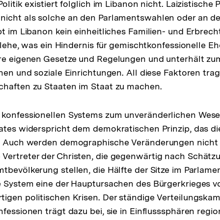
olitik existiert folglich im Libanon nicht. Laizistische 
nicht als solche an den Parlamentswahlen oder an de
bt im Libanon kein einheitliches Familien- und Erbrec
vilehe, was ein Hindernis für gemischtkonfessionelle Eh
re eigenen Gesetze und Regelungen und unterhält zum
nen und soziale Einrichtungen. All diese Faktoren trag
chaften zu Staaten im Staat zu machen.
 konfessionellen Systems zum unveränderlichen Wes
ates widerspricht dem demokratischen Prinzip, das die
t. Auch werden demographische Veränderungen nicht b
Vertreter der Christen, die gegenwärtig nach Schätz
tbevölkerung stellen, die Hälfte der Sitze im Parlame
e System eine der Hauptursachen des Bürgerkrieges vo
igen politischen Krisen. Der ständige Verteilungska
nfessionen trägt dazu bei, sie in Einflusssphären regio