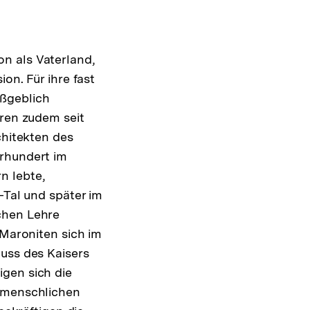
n als Vaterland,
on. Für ihre fast
aßgeblich
aren zudem seit
chitekten des
hrhundert im
n lebte,
-Tal und später im
chen Lehre
 Maroniten sich im
luss des Kaisers
igen sich die
ttmenschlichen