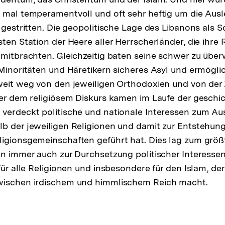
 mal temperamentvoll und oft sehr heftig um die Aus
n gestritten. Die geopolitische Lage des Libanons als S
sten Station der Heere aller Herrscherländer, die ihre
 mitbrachten. Gleichzeitig baten seine schwer zu üb
 Minoritäten und Häretikern sicheres Asyl und ermöglic
weit weg von den jeweiligen Orthodoxien und von der 
ter dem religiösem Diskurs kamen im Laufe der geschi
verdeckt politische und nationale Interessen zum Au
b der jeweiligen Religionen und damit zur Entstehung
igionsgemeinschaften geführt hat. Dies lag zum größt
en immer auch zur Durchsetzung politischer Interesse
für alle Religionen und insbesondere für den Islam, de
wischen irdischem und himmlischem Reich macht.