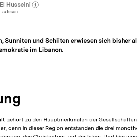
El Husseini
Mehr zum Autor)
öffnen
 zu lesen
, Sunniten und Schiiten erwiesen sich bisher al
Demokratie im Libanon.
tung
lfalt gehört zu den Hauptmerkmalen der Gesellschafte
er, denn in dieser Region entstanden die drei monoth
udentum, das Christentum und der Islam. Und hier wu