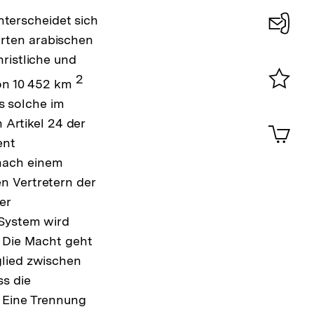
unterscheidet sich
rten arabischen
Konta
ristliche und
0
2
von 10 452 km
Merklist
 solche im
ansehen
0
 Artikel 24 der
Artik
im
ent
Shop-
nach einem
Warenko
n Vertretern der
ansehen
er
 System wird
: Die Macht geht
glied zwischen
s die
 Eine Trennung