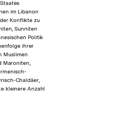
 Staates
onen im Libanon
er Konflikte zu
niten, Sunniten
nesischen Politik
henfolge ihrer
en Muslimen
nd Maroniten,
Armenisch-
risch-Chaldäer,
te kleinere Anzahl