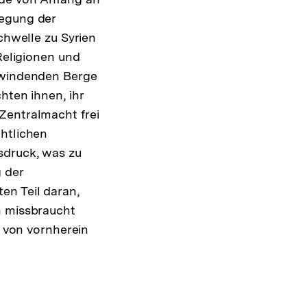
legung der
chwelle zu Syrien
 Religionen und
erwindenden Berge
hten ihnen, ihr
Zentralmacht frei
chtlichen
sdruck, was zu
 der
en Teil daran,
n missbraucht
r von vornherein