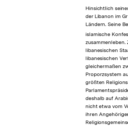
Hinsichtlich seine
der Libanon im G
Ländern. Seine Be
islamische Konfes
zusammenleben. Z
libanesischen Staa
libanesischen Ver
gleichermaßen zw
Proporzsystem auf
größten Religions
Parlamentspräside
deshalb auf Arabi
nicht etwa vom Vo
ihren Angehörige
Religionsgemeins