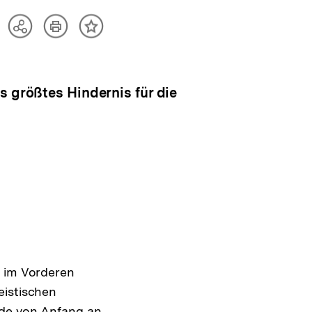
Artikel
Teilen
Inhalt
drucken
Optionen
merken
anzeigen
s größtes Hindernis für die
n im Vorderen
eistischen
rde von Anfang an