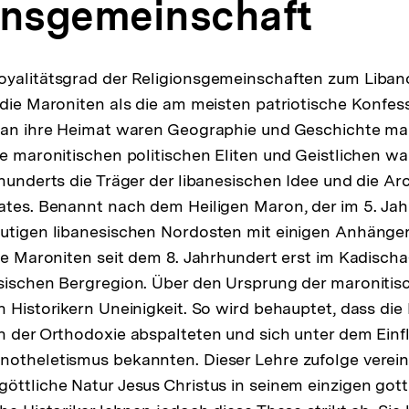
onsgemeinschaft
yalitätsgrad der Religionsgemeinschaften zum Libano
die Maroniten als die am meisten patriotische Konfessi
g an ihre Heimat waren Geographie und Geschichte m
ie maronitischen politischen Eliten und Geistlichen w
rhunderts die Träger der libanesischen Idee und die Ar
ates. Benannt nach dem Heiligen Maron, der im 5. Ja
utigen libanesischen Nordosten mit einigen Anhänger
die Maroniten seit dem 8. Jahrhundert erst im Kadischa
sischen Bergregion. Über den Ursprung der maronitis
n Historikern Uneinigkeit. So wird behauptet, dass die
n der Orthodoxie abspalteten und sich unter dem Einf
otheletismus bekannten. Dieser Lehre zufolge verein
öttliche Natur Jesus Christus in seinem einzigen go