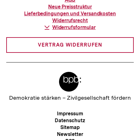
zur
Neue Preisstruktur
Bestellung
Lieferbedingungen und Versandkosten
Widerrufsrecht
Download-
Widerrufsformular
Link:
VERTRAG WIDERRUFEN
Meta-
Links
Zur
Demokratie stärken –
Zivilgesellschaft fördern
Startseite
der
Meta-
Impressum
bpb
Navigation
Datenschutz
Sitemap
Newsletter