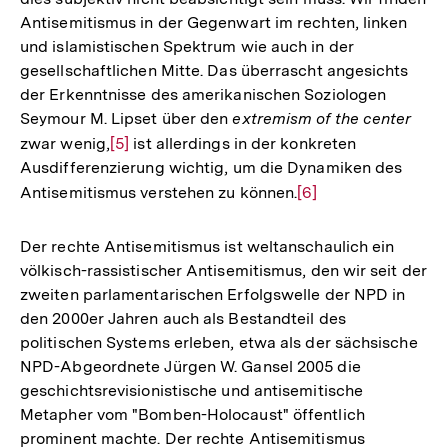
Antisemitismus in der Gegenwart im rechten, linken
und islamistischen Spektrum wie auch in der
gesellschaftlichen Mitte. Das überrascht angesichts
der Erkenntnisse des amerikanischen Soziologen
Seymour M. Lipset über den
extremism of the center
zwar wenig,
Zur
[5]
ist allerdings in der konkreten
Ausdifferenzierung wichtig, um die Dynamiken des
Auflösung
Antisemitismus verstehen zu können.
Zur
[6]
der
Auflösung
Fußnote
der
Der rechte Antisemitismus ist weltanschaulich ein
Fußnote
völkisch-rassistischer Antisemitismus, den wir seit der
zweiten parlamentarischen Erfolgswelle der NPD in
den 2000er Jahren auch als Bestandteil des
politischen Systems erleben, etwa als der sächsische
NPD-Abgeordnete Jürgen W. Gansel 2005 die
geschichtsrevisionistische und antisemitische
Metapher vom "Bomben-Holocaust" öffentlich
prominent machte. Der rechte Antisemitismus