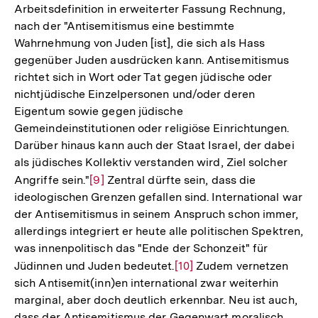
Arbeitsdefinition in erweiterter Fassung Rechnung,
nach der "Antisemitismus eine bestimmte
Wahrnehmung von Juden [ist], die sich als Hass
gegenüber Juden ausdrücken kann. Antisemitismus
richtet sich in Wort oder Tat gegen jüdische oder
nichtjüdische Einzelpersonen und/oder deren
Eigentum sowie gegen jüdische
Gemeindeinstitutionen oder religiöse Einrichtungen.
Darüber hinaus kann auch der Staat Israel, der dabei
als jüdisches Kollektiv verstanden wird, Ziel solcher
Angriffe sein."
Zur
[9]
Zentral dürfte sein, dass die
ideologischen Grenzen gefallen sind. International war
Auflösung
der Antisemitismus in seinem Anspruch schon immer,
der
allerdings integriert er heute alle politischen Spektren,
Fußnote
was innenpolitisch das "Ende der Schonzeit" für
Jüdinnen und Juden bedeutet.
Zur
[10]
Zudem vernetzen
sich Antisemit(inn)en international zwar weiterhin
Auflösung
marginal, aber doch deutlich erkennbar. Neu ist auch,
der
dass der Antisemitismus der Gegenwart moralisch