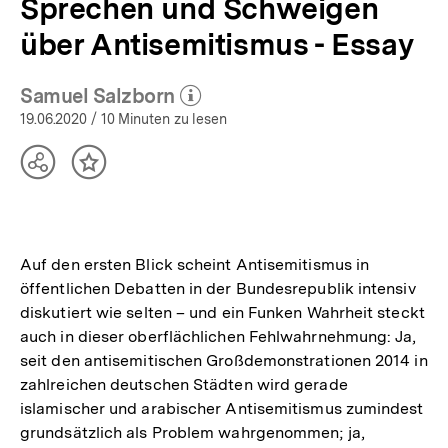
Sprechen und Schweigen
über Antisemitismus - Essay
Samuel Salzborn
(Mehr zum Autor)
öffnen
19.06.2020
/ 10 Minuten zu lesen
Teilen
Inhalt
Optionen
merken
anzeigen
Auf den ersten Blick scheint Antisemitismus in
öffentlichen Debatten in der Bundesrepublik intensiv
diskutiert wie selten – und ein Funken Wahrheit steckt
auch in dieser oberflächlichen Fehlwahrnehmung: Ja,
seit den antisemitischen Großdemonstrationen 2014 in
zahlreichen deutschen Städten wird gerade
islamischer und arabischer Antisemitismus zumindest
grundsätzlich als Problem wahrgenommen; ja,