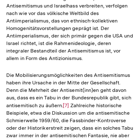
Antisemitismus und Israelhass verbreiten, verfolgen
nach wie vor das völkische Weltbild des
Antiimperialismus, das von ethnisch-kollektiven
Homogenitätsvorstellungen geprägt ist. Der
Antiimperialismus, der sich primär gegen die USA und
Israel richtet, ist die Rahmenideologie, deren
integraler Bestandteil der Antisemitismus ist, vor
allem in Form des Antizionismus.
Die Mobilisierungsmöglichkeiten des Antisemitismus
haben ihre Ursache in der Mitte der Gesellschaft.
Denn die Mehrheit der Antisemit(inn)en geht davon
aus, dass es ein Tabu in der Bundesrepublik gibt, sich
antisemitisch zu äußern.
Zur
[7]
Zahlreiche historische
Beispiele, etwa die Diskussion um die antisemitische
Auflösung
Schmierwelle 1959/60, die Fassbinder-Kontroverse
der
oder der Historikerstreit zeigen, dass ein solches Tabu
Fußnote
zwar immer in der antisemitischen Fantasie, nie aber