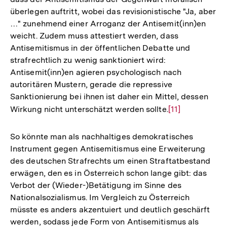
Fußnote
überlegen auftritt, wobei das revisionistische "Ja, aber
…" zunehmend einer Arroganz der Antisemit(inn)en
weicht. Zudem muss attestiert werden, dass
Antisemitismus in der öffentlichen Debatte und
strafrechtlich zu wenig sanktioniert wird:
Antisemit(inn)en agieren psychologisch nach
autoritären Mustern, gerade die repressive
Sanktionierung bei ihnen ist daher ein Mittel, dessen
Wirkung nicht unterschätzt werden sollte.
Zur
[11]
Auflösung
der
So könnte man als nachhaltiges demokratisches
Fußnote
Instrument gegen Antisemitismus eine Erweiterung
des deutschen Strafrechts um einen Straftatbestand
erwägen, den es in Österreich schon lange gibt: das
Verbot der (Wieder-)Betätigung im Sinne des
Nationalsozialismus. Im Vergleich zu Österreich
müsste es anders akzentuiert und deutlich geschärft
werden, sodass jede Form von Antisemitismus als