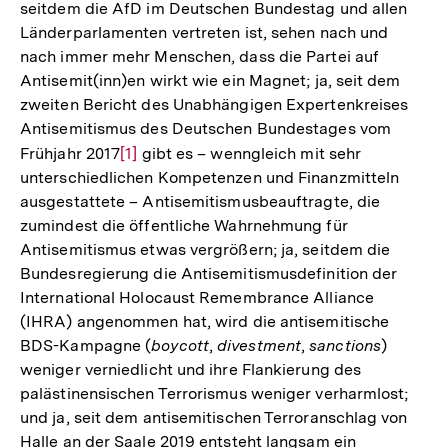
seitdem die AfD im Deutschen Bundestag und allen
Länderparlamenten vertreten ist, sehen nach und
nach immer mehr Menschen, dass die Partei auf
Antisemit(inn)en wirkt wie ein Magnet; ja, seit dem
zweiten Bericht des Unabhängigen Expertenkreises
Antisemitismus des Deutschen Bundestages vom
Frühjahr 2017
Zur
[1]
gibt es – wenngleich mit sehr
unterschiedlichen Kompetenzen und Finanzmitteln
Auflösung
ausgestattete – Antisemitismusbeauftragte, die
der
zumindest die öffentliche Wahrnehmung für
Fußnote
Antisemitismus etwas vergrößern; ja, seitdem die
Bundesregierung die Antisemitismusdefinition der
International Holocaust Remembrance Alliance
(IHRA) angenommen hat, wird die antisemitische
BDS-Kampagne (
boycott
,
divestment
,
sanctions
)
weniger verniedlicht und ihre Flankierung des
palästinensischen Terrorismus weniger verharmlost;
und ja, seit dem antisemitischen Terroranschlag von
Halle an der Saale 2019 entsteht langsam ein