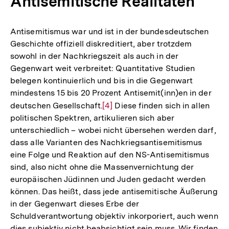
Antisemitische Realitäten
Antisemitismus war und ist in der bundesdeutschen
Geschichte offiziell diskreditiert, aber trotzdem
sowohl in der Nachkriegszeit als auch in der
Gegenwart weit verbreitet: Quantitative Studien
belegen kontinuierlich und bis in die Gegenwart
mindestens 15 bis 20 Prozent Antisemit(inn)en in der
deutschen Gesellschaft.
Zur
[4]
Diese finden sich in allen
politischen Spektren, artikulieren sich aber
Auflösung
unterschiedlich – wobei nicht übersehen werden darf,
der
dass alle Varianten des Nachkriegsantisemitismus
Fußnote
eine Folge und Reaktion auf den NS-Antisemitismus
sind, also nicht ohne die Massenvernichtung der
europäischen Jüdinnen und Juden gedacht werden
können. Das heißt, dass jede antisemitische Äußerung
in der Gegenwart dieses Erbe der
Schuldverantwortung objektiv inkorporiert, auch wenn
dies subjektiv nicht beabsichtigt sein muss. Wir finden