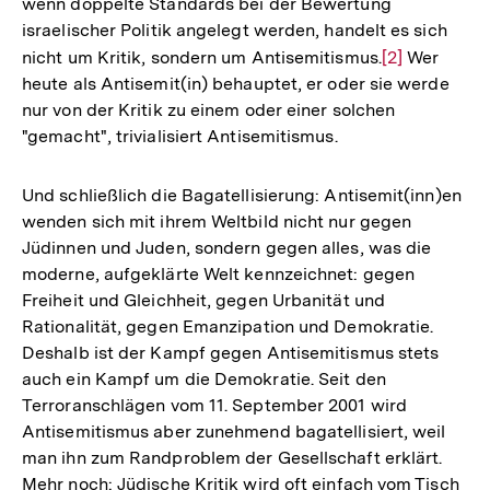
wenn doppelte Standards bei der Bewertung
israelischer Politik angelegt werden, handelt es sich
nicht um Kritik, sondern um Antisemitismus.
Zur
[2]
Wer
heute als Antisemit(in) behauptet, er oder sie werde
Auflösung
nur von der Kritik zu einem oder einer solchen
der
"gemacht", trivialisiert Antisemitismus.
Fußnote
Und schließlich die Bagatellisierung: Antisemit(inn)en
wenden sich mit ihrem Weltbild nicht nur gegen
Jüdinnen und Juden, sondern gegen alles, was die
moderne, aufgeklärte Welt kennzeichnet: gegen
Freiheit und Gleichheit, gegen Urbanität und
Rationalität, gegen Emanzipation und Demokratie.
Deshalb ist der Kampf gegen Antisemitismus stets
auch ein Kampf um die Demokratie. Seit den
Terroranschlägen vom 11. September 2001 wird
Antisemitismus aber zunehmend bagatellisiert, weil
man ihn zum Randproblem der Gesellschaft erklärt.
Mehr noch: Jüdische Kritik wird oft einfach vom Tisch