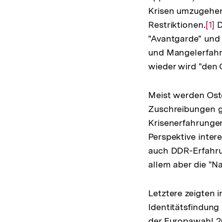
Krisen umzugehen u
Restriktionen.
Zur
[1]
D
"Avantgarde" und "
Auf
und Mangelerfahr
der
wieder wird "den 
Fuß
Meist werden Ostd
Zuschreibungen g
Krisenerfahrungen
Perspektive inter
auch DDR-Erfahrun
allem aber die "
Letztere zeigten
Identitätsfindung
der Europawahl 20