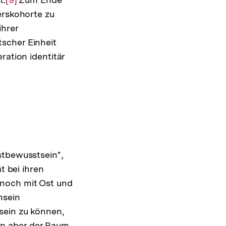
erskohorte zu
Auflösung
ihrer
ote
der
scher Einheit
Fußnote
ration identitär
stbewusstsein",
t bei ihren
 noch mit Ost und
hsein
sein zu können,
nn aber der Raum