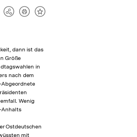
Artikel
Teilen
Inhalt
drucken
Optionen
merken
anzeigen
it, dann ist das
en Größe
ndtagswahlen in
ders nach dem
DP-Abgeordnete
räsidenten
lemfall. Wenig
-Anhalts
er Ostdeutschen
 wüssten mit