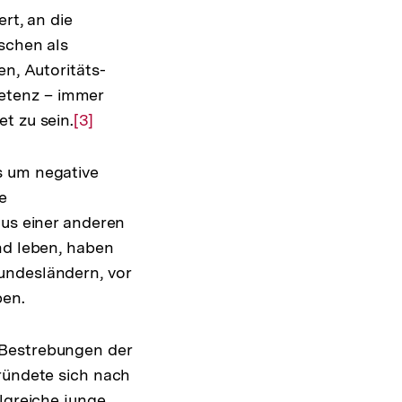
rt, an die
schen als
n, Autoritäts-
etenz – immer
t zu sein.
Zur
[3]
Auflösung
der
 um negative
Fußnote
e
aus einer anderen
nd leben, haben
undesländern, vor
ben.
 Bestrebungen der
gründete sich nach
lgreiche junge