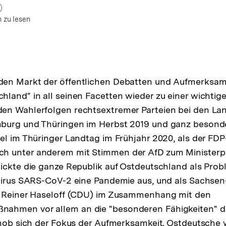
um Autor)
fnen
 zu lesen
en Markt der öffentlichen Debatten und Aufmerksamke
land" in all seinen Facetten wieder zu einer wichtig
en Wahlerfolgen rechtsextremer Parteien bei den La
burg und Thüringen im Herbst 2019 und ganz beson
el im Thüringer Landtag im Frühjahr 2020, als der F
 unter anderem mit Stimmen der AfD zum Ministerp
ickte die ganze Republik auf Ostdeutschland als Prob
 Virus SARS-CoV-2 eine Pandemie aus, und als Sachsen
t Reiner Haseloff (CDU) im Zusammenhang mit den
hmen vor allem an die "besonderen Fähigkeiten" d
chob sich der Fokus der Aufmerksamkeit. Ostdeutsche