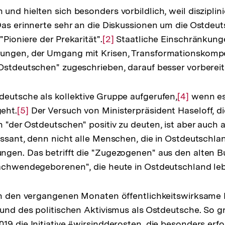
nd hielten sich besonders vorbildlich, weil disziplinie
as erinnerte sehr an die Diskussionen um die Ostdeut
Pioniere der Prekarität".
lösung
Zur
[2]
Staatliche Einschränkunge
ungen, der Umgang mit Krisen, Transformationskomp
Auflösung
Ostdeutschen" zugeschrieben, darauf besser vorbereite
note
der
Fußnote
eutsche als kollektive Gruppe aufgerufen,
Zur
[4]
wenn es
eht.
Zur
[5]
Der Versuch von Ministerpräsident Haseloff, di
Auflösung
 "der Ostdeutschen" positiv zu deuten, ist aber auch 
Auflösung
der
essant, denn nicht alle Menschen, die in Ostdeutschla
der
Fußnote
gen. Das betrifft die "Zugezogenen" aus den alten B
Fußnote
Nachwendegeborenen", die heute in Ostdeutschland le
 in den vergangenen Monaten öffentlichkeitswirksame
 und des politischen Aktivismus als Ostdeutsche. So 
19 die Initiative #wirsindderosten, die besonders erfo