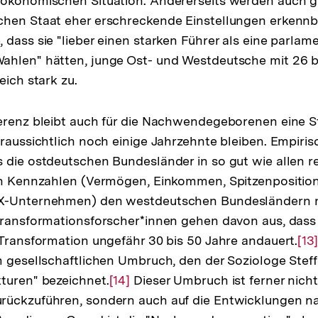
 ökonomischen Situation. Andererseits werden auch 
chen Staat eher erschreckende Einstellungen erkennb
 dass sie "lieber einen starken Führer als eine parlam
ahlen" hätten, junge Ost- und Westdeutsche mit 26 
eich stark zu.
erenz bleibt auch für die Nachwendegeborenen eine S
raussichtlich noch einige Jahrzehnte bleiben. Empirisc
 die ostdeutschen Bundesländer in so gut wie allen r
en Kennzahlen (Vermögen, Einkommen, Spitzenpositione
AX-Unternehmen) den westdeutschen Bundesländern 
Transformationsforscher*innen gehen davon aus, dass
 Transformation ungefähr 30 bis 50 Jahre andauert.
Zur
[13]
m gesellschaftlichen Umbruch, den der Soziologe Stef
Auf
turen" bezeichnet.
Zur
[14]
Dieser Umbruch ist ferner nicht
der
rückzuführen, sondern auch auf die Entwicklungen na
Auflösung
Fu