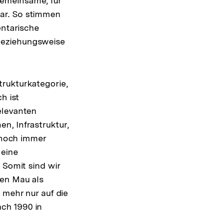
gemeinsame, für
ar. So stimmen
entarische
beziehungsweise
trukturkategorie,
h ist
elevanten
n, Infrastruktur,
noch immer
 eine
Somit sind wir
fen Mau als
lösung
 mehr nur auf die
ch 1990 in
ßnote