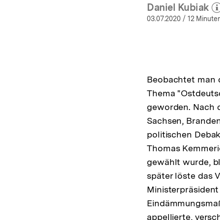
Daniel Kubiak
(Mehr z
öf
03.07.2020
/ 12 Minuten
Beobachtet man d
Thema "Ostdeutsch
geworden. Nach d
Sachsen, Branden
politischen Debak
Thomas Kemmerich
gewählt wurde, bl
später löste das
Ministerpräsiden
Eindämmungsmaßna
appellierte, vers