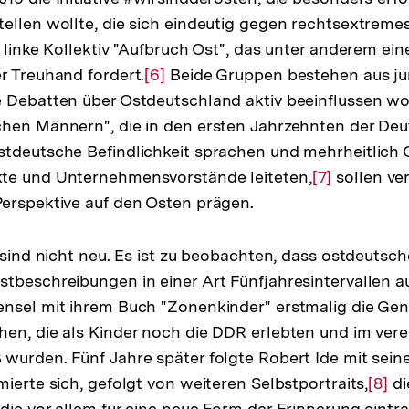
ellen wollte, die sich eindeutig gegen rechtsextrem
s linke Kollektiv "Aufbruch Ost", das unter anderem ei
r Treuhand fordert.
Zur
[6]
Beide Gruppen bestehen aus j
 Debatten über Ostdeutschland aktiv beeinflussen wo
Auflösung
hen Männern", die in den ersten Jahrzehnten der Deu
der
tdeutsche Befindlichkeit sprachen und mehrheitlich 
Fußnote
te und Unternehmensvorstände leiteten,
Zur
[7]
sollen ve
erspektive auf den Osten prägen.
Auflösung
der
Fußnote
n sind nicht neu. Es ist zu beobachten, dass ostdeutsch
tbeschreibungen in einer Art Fünfjahresintervallen a
nsel mit ihrem Buch "Zonenkinder" erstmalig die Gen
en, die als Kinder noch die DDR erlebten und im vere
wurden. Fünf Jahre später folgte Robert Ide mit sein
ierte sich, gefolgt von weiteren Selbstportraits,
Zur
[8]
di
die vor allem für eine neue Form der Erinnerung eintra
Aufl