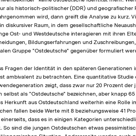
r als historisch-politischer (DDR) und geografischer
rgenommen wird, dann greift die Analyse zu kurz. Vi
in diskursiver Raum, in dem gesellschaftliche Neuau
ge Ost- und Westdeutsche interagieren mit ihren Elt
cheidungen, Bildungserfahrungen und Zuschreibungen, 
sung
ialen Gruppe "Ostdeutsche" gegenüber formuliert wer
te
s Fragen der Identität in den späteren Generationen
ist ambivalent zu betrachten. Eine quantitative Studie
wendegeneration zeigt, dass zwar nur 20 Prozent der 
 selbst als "Ostdeutsche" bezeichnen, aber knapp 65
s Herkunft aus Ostdeutschland weiterhin eine Rolle im 
chen fallen beide Werte mit 8 beziehungsweise 41 Pro
 einerseits, dass es in einigen Kategorien unterschiedl
t. So sind die jungen Ostdeutschen etwas pessimistisc