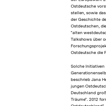
Ostdeutsche vorst
stellen, sowie da
der Geschichte de
Ostdeutschen, die
"alten westdeutsc
Talkshows über os
Forschungsprojek
Ostdeutsche die P
Solche Initiative
Generationenselbs
beschrieb Jana He
jungen Ostdeutsch
Deutschland groß 
Träume". 2012 form
Ostdeutschland", 