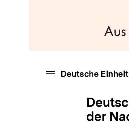
Einheit
a
|
t
bpb.de
i
o
n
Deutsche Einheit
INHALTSNAVIGATION
ÖFFNEN
Deutsc
der Na