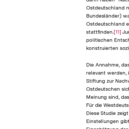
Ostdeutschland nu
Bundesländer) wah
Ostdeutschland e
stattfinden.
Zur
[11]
Jun
politischen Ents
Auflö
konstruierten soz
der
Fußno
Die Annahme, das
relevant werden, 
Stiftung zur Nach
Ostdeutschen sich
Meinung sind, das
Für die Westdeuts
Diese Studie zeigt
Einstellungen gib