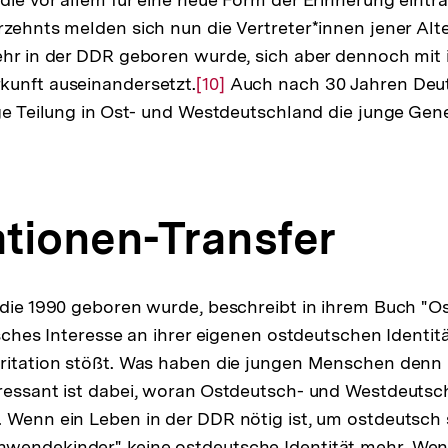
rzehnts melden sich nun die Vertreter*innen jener Alt
der
ehr in der DDR geboren wurde, sich aber dennoch mit 
Fußn
kunft auseinandersetzt.
Zur
[10]
Auch nach 30 Jahren Deut
ige Teilung in Ost- und Westdeutschland die junge Gene
Auflösung
der
Fußnote
tionen-Transfer
 die 1990 geboren wurde, beschreibt in ihrem Buch "O
isches Interesse an ihrer eigenen ostdeutschen Identitä
rritation stößt. Was haben die jungen Menschen denn
ressant ist dabei, woran Ostdeutsch- und Westdeutsc
 Wenn ein Leben in der DDR nötig ist, um ostdeutsch 
wendekinder" keine ostdeutsche Identität mehr. We