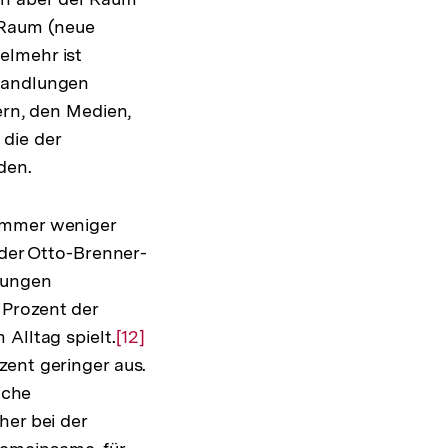
 Raum (neue
elmehr ist
shandlungen
ern, den Medien,
die der
den.
 immer weniger
 der Otto-Brenner-
jungen
 Prozent der
Alltag spielt.
Zur
[12]
zent geringer aus.
Auflösung
iche
der
her bei der
Fußnote