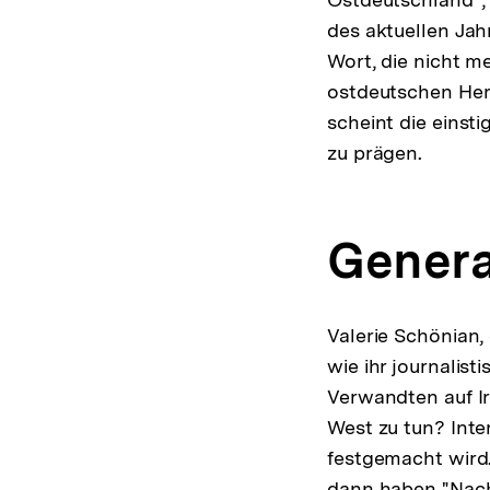
des aktuellen Jah
Wort, die nicht m
ostdeutschen Her
scheint die einst
zu prägen.
Genera
Valerie Schönian,
wie ihr journalist
Verwandten auf I
West zu tun? Inte
festgemacht wird.
dann haben "Nach