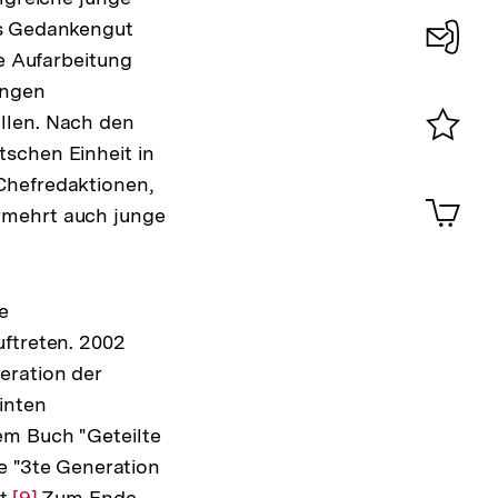
es Gedankengut
ne Aufarbeitung
Konta
ungen
0
llen. Nach den
tschen Einheit in
Merklist
ansehen
Chefredaktionen,
0
Artik
rmehrt auch junge
im
Shop-
Warenko
ansehen
e
uftreten. 2002
eration der
inten
em Buch "Geteilte
e "3te Generation
t.
ösung
Zur
[9]
Zum Ende