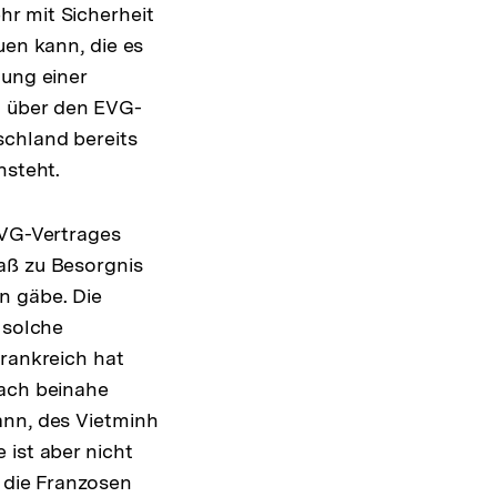
hr mit Sicherheit
uen kann, die es
lung einer
g über den EVG-
schland bereits
hsteht.
EVG-Vertrages
aß zu Besorgnis
n gäbe. Die
 solche
Frankreich hat
nach beinahe
ann, des Vietminh
 ist aber nicht
n die Franzosen