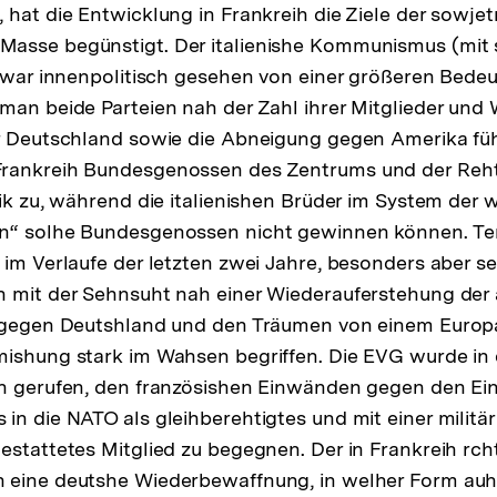
hat die Entwicklung in Frankreih die Ziele der sowjetr
asse begünstigt. Der italienishe Kommunismus (mit 
 zwar innenpolitisch gesehen von einer größeren Bedeu
man beide Parteien nah der Zahl ihrer Mitglieder und W
or Deutschland sowie die Abneigung gegen Amerika fü
rankreih Bundesgenossen des Zentrums und der Reht
tik zu, während die italienishen Brüder im System der 
n“ solhe Bundesgenossen nicht gewinnen können. T
 im Verlaufe der letzten zwei Jahre, besonders aber s
 mit der Sehnsuht nah einer Wiederauferstehung der a
z gegen Deutshland und den Träumen von einem Euro
ishung stark im Wahsen begriffen. Die EVG wurde in e
n gerufen, den französishen Einwänden gegen den Eint
in die NATO als gleihberehtigtes und mit einer militä
estattetes Mitglied zu begegnen. Der in Frankreih rch
 eine deutshe Wiederbewaffnung, in welher Form auh 