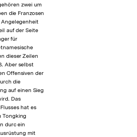
s gehören zwei um
ben die Franzosen
n Angelegenheit
l auf der Seite
ger für
ietnamesische
n dieser Zeilen
. Aber selbst
en Offensiven der
durch die
ung auf einen Sieg
ird. Das
Flusses hat es
n Tongking
n durc ein
usrüstung mit