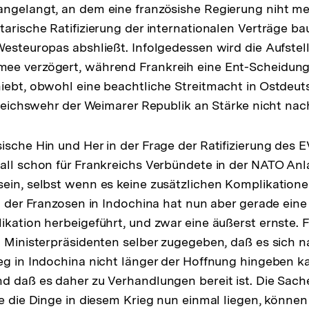
ngelangt, an dem eine französishe Regierung niht me
tarische Ratifizierung der internationalen Verträge ba
Westeuropas abshließt. Infolgedessen wird die Aufstel
ee verzögert, während Frankreih eine Ent-Scheidun
iebt, obwohl eine beachtliche Streitmacht in Ostdeut
r Reichswehr der Weimarer Republik an Stärke nicht nac
ische Hin und Her in der Frage der Ratifizierung des 
all schon für Frankreichs Verbündete in der NATO Anl
ein, selbst wenn es keine zusätzlichen Komplikatione
on der Franzosen in Indochina hat nun aber gerade eine
ikation herbeigeführt, und zwar eine äußerst ernste. 
n Ministerpräsidenten selber zugegeben, daß es sich 
eg in Indochina nicht länger der Hoffnung hingeben k
d daß es daher zu Verhandlungen bereit ist. Die Sache
ie die Dinge in diesem Krieg nun einmal liegen, könne