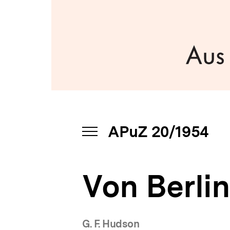
bpb.de
a
t
i
o
n
APuZ 20/1954
INHALTSNAVIGATION
ÖFFNEN
Von Berli
G. F. Hudson