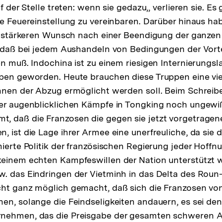
uf der Stelle treten: wenn sie gedazu,, verlieren sie. E
ne Feuereinstellung zu vereinbaren. Darüber hinaus ha
el stärkeren Wunsch nach einer Beendigung der ganze
, daß bei jedem Aushandeln von Bedingungen der Vortei
n muß. Indochina ist zu einem riesigen Internierungsla
ppen geworden. Heute brauchen diese Truppen eine v
hnen der Abzug ermöglicht werden soll. Beim Schreibe
er augenblicklichen Kämpfe in Tongking noch ungewiß
, daß die Franzosen die gegen sie jetzt vorgetragen
, ist die Lage ihrer Armee eine unerfreuliche, da sie 
mierte Politik der französischen Regierung jeder Hoffn
einem echten Kampfeswillen der Nation unterstützt w
. das Eindringen der Vietminh in das Delta des Roun-
cht ganz möglich gemacht, daß sich die Franzosen vo
en, solange die Feindseligkeiten andauern, es sei den
nehmen, das die Preisgabe der gesamten schweren A