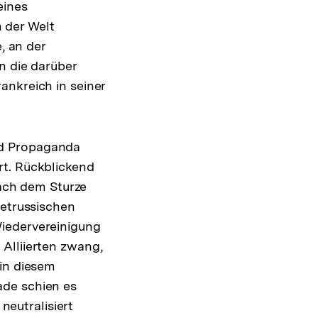
eines
n der Welt
, an der
n die darüber
ankreich in seiner
nd Propaganda
rt. Rückblickend
nach dem Sturze
jetrussischen
Wiedervereinigung
Alliierten zwang,
 in diesem
ade schien es
eutralisiert