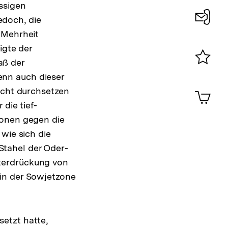
ssigen
doch, die
 Mehrheit
Konta
igte der
0
aß der
Merklist
nn auch dieser
ansehen
0
icht durchsetzen
Artik
im
die tief-
Shop-
Zonen gegen die
Warenko
wie sich die
ansehen
tahel der Oder-
terdrückung von
in der Sowjetzone
etzt hatte,