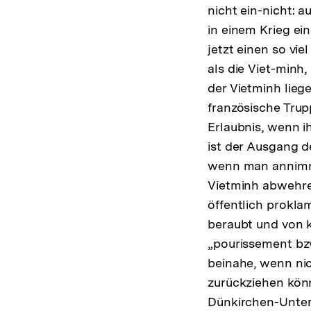
nicht ein-nicht: a
in einem Krieg ei
jetzt einen so vi
als die Viet-minh
der Vietminh liege
französische Tru
Erlaubnis, wenn i
ist der Ausgang d
wenn man annimmt
Vietminh abwehren
öffentlich prokla
beraubt und von k
„pourissement bzw
beinahe, wenn ni
zurückziehen könn
Dünkirchen-Unter