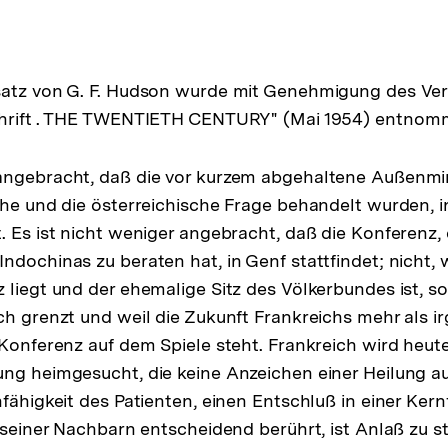
satz von G. F. Hudson wurde mit Genehmigung des Ver
chrift . THE TWENTIETH CENTURY" (Mai 1954) entnom
angebracht, daß die vor kurzem abgehaltene Außenmin
che und die österreichische Frage behandelt wurden, i
. Es ist nicht weniger angebracht, daß die Konferenz, 
dochinas zu beraten hat, in Genf stattfindet; nicht, w
 liegt und der ehemalige Sitz des Völkerbundes ist, s
ch grenzt und weil die Zukunft Frankreichs mehr als 
 Konferenz auf dem Spiele steht. Frankreich wird heute
ng heimgesucht, die keine Anzeichen einer Heilung au
fähigkeit des Patienten, einen Entschluß in einer Kern
t seiner Nachbarn entscheidend berührt, ist Anlaß zu s