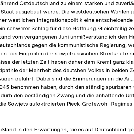
ährend Ostdeutschland zu einem starken und zuverlä
Staat ausgebaut wurde. Die westdeutschen Wahlen je
er westlichen Integrationspolitik eine entscheidende
in schwerer Schlag für diese Hoffnung. Gleichzeitig ze
tand vom vergangenen Juni unmißverständlich den H
eutschlands gegen die kommunistische Regierung, we
en das Eingreifen der sowjetrussischen Streitkräfte n
isse der letzten Zeit haben daher dem Kreml ganz klar 
ipathie der Mehrheit des deutshen Volkes in beiden 
ugen geführt. Dabei sind die Erinnerungen an die Art, 
1945 benommen haben, durch den ständig spürbaren S
e durh den beständigen Zwang und die anhaltende Un
 die Sowjets aufoktroierten Pieck-Grotewohl-Regimes 
land in den Erwartungen, die es auf Deutschland ges