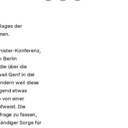
drucken
Optionen
merken
anzeigen
lages der
men.
ister-Konferenz,
n Berlin
die über die
eil Genf in der
ondern weil diese
irgend etwas
 von einer
fweist. Die
frage zu fassen,
tändiger Sorge für