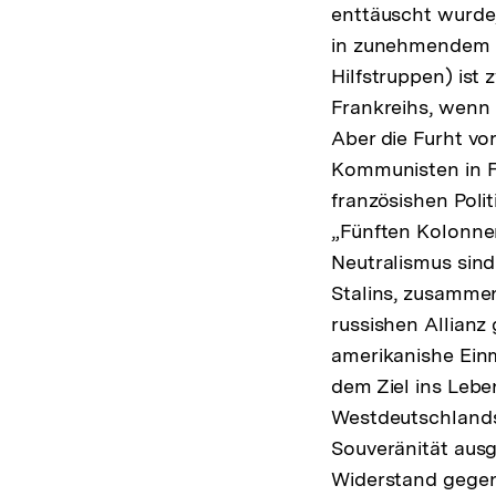
enttäuscht wurde, 
in zunehmendem M
Hilfstruppen) ist
Frankreihs, wenn 
Aber die Furht v
Kommunisten in F
französishen Poli
„Fünften Kolonne
Neutralismus sind
Stalins, zusammen
russishen Allian
amerikanishe Einm
dem Ziel ins Lebe
Westdeutschlands 
Souveränität ausg
Widerstand gegen