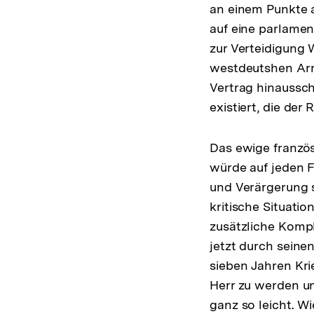
an einem Punkte a
auf eine parlamen
zur Verteidigung 
westdeutshen Arm
Vertrag hinaussch
existiert, die de
Das ewige französ
würde auf jeden F
und Verärgerung s
kritische Situati
zusätzliche Kompl
jetzt durch seine
sieben Jahren Kri
Herr zu werden un
ganz so leicht. W