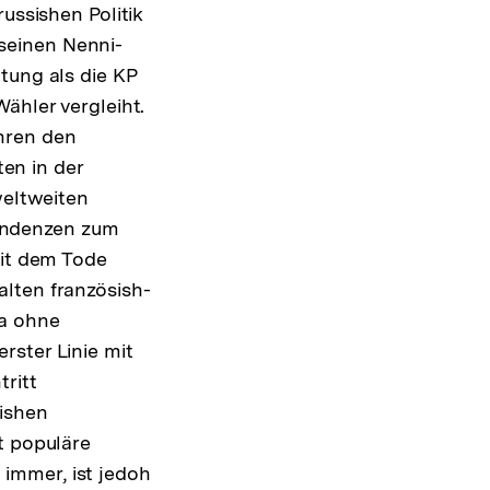
ussishen Politik
seinen Nenni-
tung als die KP
ähler vergleiht.
hren den
en in der
weltweiten
endenzen zum
eit dem Tode
lten französish-
pa ohne
rster Linie mit
ritt
rishen
t populäre
immer, ist jedoh