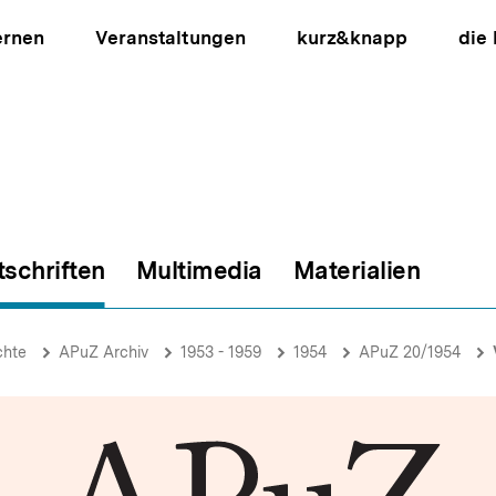
ernen
Veranstaltungen
kurz&knapp
die
tschriften
Multimedia
Materialien
ion
chte
APuZ Archiv
1953 - 1959
1954
APuZ 20/1954