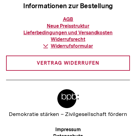
Informationen zur Bestellung
Informationen
AGB
zur
Neue Preisstruktur
Bestellung
Lieferbedingungen und Versandkosten
Widerrufsrecht
Download-
Widerrufsformular
Link:
VERTRAG WIDERRUFEN
Meta-
Links
Zur
Demokratie stärken –
Zivilgesellschaft fördern
Startseite
der
Meta-
Impressum
bpb
Navigation