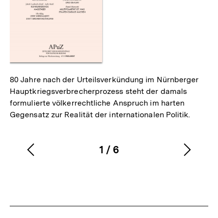
80 Jahre nach der Urteilsverkündung im Nürnberger
Hauptkriegsverbrecherprozess steht der damals
formulierte völkerrechtliche Anspruch im harten
Gegensatz zur Realität der internationalen Politik.
1
/
6
Vorherigen
Nächs
Karussellinhalt
von
Inhalt
Inhalt
anzeigen
anzei