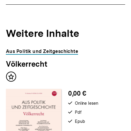
Weitere Inhalte
Inhaltskarousell
Inhaltskarussell
Aus Politik und Zeitgeschichte
für
überspringen
Völkerrecht
weitere
Inhalte
Inhalt
merken
0,00 €
verfügbar
Online lesen
zum
verfügbar
Pdf
als
verfügbar
Epub
als