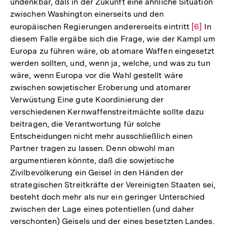
undenkbar, daß in der Zukunft eine ähnliche Situation
zwischen Washington einerseits und den
europäischen Regierungen andererseits eintritt
Zur
[6]
In
diesem Falle ergäbe sich die Frage, wie der Kampl um
Auflösun
Europa zu führen wäre, ob atomare Waffen eingesetzt
der
werden sollten, und, wenn ja, welche, und was zu tun
Fußnote
wäre, wenn Europa vor die Wahl gestellt wäre
zwischen sowjetischer Eroberung und atomarer
Verwüstung Eine gute Koordinierung der
verschiedenen Kernwaffenstreitmächte sollte dazu
beitragen, die Verantwortung für solche
Entscheidungen nicht mehr ausschließlich einen
Partner tragen zu lassen. Denn obwohl man
argumentieren könnte, daß die sowjetische
Zivilbevölkerung ein Geisel in den Händen der
strategischen Streitkräfte der Vereinigten Staaten sei,
besteht doch mehr als nur ein geringer Unterschied
zwischen der Lage eines potentiellen (und daher
verschonten) Geisels und der eines besetzten Landes.