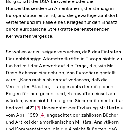
Bürgschaft der USA bezweifele öder die
Hunderttausende von Amerikanern, die ständig in
Europa stationiert sind, und die gewaltige Zahl dort
verteilter und im Falle eines Krieges für den Einsatz
durch europäische Streitkräfte bereitstehender
Kernwaffen vergesse.
So wollen wir zu zeigen versuchen, daß das Eintreten
für unabhängige Atomstreitkräfte in Europa nichts zu
tun hat mit der Antwort auf die Frage, die, wie Mr.
Dean Acheson hier schrieb, Von Europäern gestellt
wird: „Kann mah sich darauf verlassen, daß die
Vereinigten Staaten, . . . angesichts der möglichen
Polgen für ihr eigenes Land, Kernwaffen einsetzen
würden, wenn nicht ihre eigene Sicherheit unmittelbar
bedroht ist?"
Zur
[3]
Ungeachtet der Erklärung Mr. Herteis
vom April 1959
Auflösung
Zur
[4]
ungeachtet der zahllosen Bücher
und Artikel der amerikanischen Militärs, Analytikern
der
Auflösung
und Kommentatoren, die die Ansicht äußerten, daß
Fußnote
der