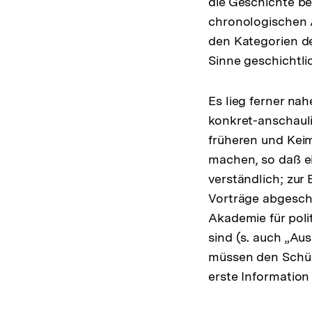
die Geschichte be
chronologischen 
den Kategorien d
Sinne geschichtli
Es lieg ferner na
konkret-anschauli
früheren und Keim
machen, so daß ei
verständlich; zur
Vorträge abgeschl
Akademie für poli
sind (s. auch „Au
müssen den Schüle
erste Informatio