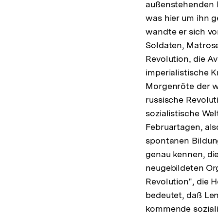
außenstehenden N
was hier um ihn g
wandte er sich vo
Soldaten, Matrosen
Revolution, die A
imperialistische K
Morgenröte der we
russische Revolut
sozialistische We
Februartagen, al
spontanen Bildun
genau kennen, di
neugebildeten Org
Revolution", die
bedeutet, daß Len
kommende sozialis