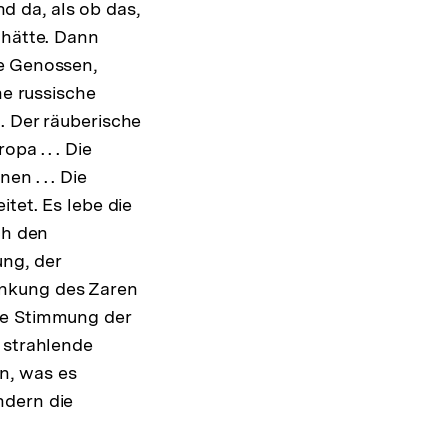
 da, als ob das,
 hätte. Dann
re Genossen,
he russische
. Der räuberische
pa . . . Die
n . . . Die
tet. Es lebe die
ch den
ng, der
ankung des Zaren
he Stimmung der
 strahlende
n, was es
ndern die