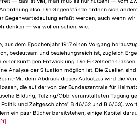
freit — das ist viel, man muß es nur nutzenl — vom Z
Anordnung also. Die Gegenstände ordnen sich anders
er Gegenwartsdeutung erfaßt werden, auch wenn wir 
ch denken — wir wollen sehen, wie.
he, aus dem Epochenjahr 1917 einen Vorgang herauszug
ch, bedeutsam und beziehungsreich ist, zugleich Erge
 einer künftigen Entwicklung. Die Einzelheiten lassen
ne Analyse der Situation möglich ist. Die Quellen sin
 Beant-Mit dem Abdruck dieses Aufsatzes wird die Verö
ossen, die auf der von der Bundeszentrale für Heimatd
tische Bildung, Tutzing/Obb. veranstalteten Tagung 
s Politik und Zeitgeschichte" B 46/62 und B 6/63). wo
rn ein paar Bücher bereitstehen, einige Kapitel dara
n
Zur
[1]
Auflösung