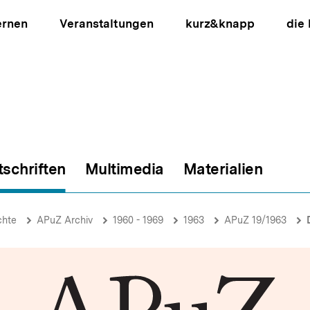
ernen
Veranstaltungen
kurz&knapp
die
tschriften
Multimedia
Materialien
ion
chte
APuZ Archiv
1960 - 1969
1963
APuZ 19/1963
D