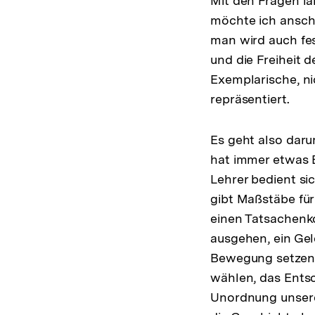
Mit den Fragen lä
möchte ich anscha
man wird auch fes
und die Freiheit 
Exemplarische, ni
repräsentiert.
Es geht also daru
hat immer etwas B
Lehrer bedient sic
gibt Maßstäbe für
einen Tatsachenk
ausgehen, ein Gel
Bewegung setzen l
wählen, das Entsc
Unordnung unsere