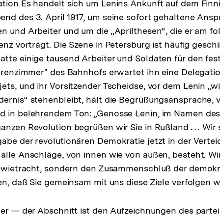
der
tion Es handelt sich um Lenins Ankunft auf dem Finn
Fußnote
nd des 3. April 1917, um seine sofort gehaltene Ansp
n und Arbeiter und um die „Aprilthesen“, die er am f
enz vorträgt. Die Szene in Petersburg ist häufig gesch
tte einige tausend Arbeiter und Soldaten für den fe
Zarenzimmer" des Bahnhofs erwartet ihn eine Delegati
ets, und ihr Vorsitzender Tscheidse, vor dem Lenin „wi
ernis“ stehenbleibt, hält die Begrüßungsansprache, v
d in belehrendem Ton: „Genosse Lenin, im Namen des
anzen Revolution begrüßen wir Sie in Rußland . . . Wir
abe der revolutionären Demokratie jetzt in der Vertei
alle Anschläge, von innen wie von außen, besteht. Wi
t Zwietracht, sondern den Zusammenschluß der demok
fen, daß Sie gemeinsam mit uns diese Ziele verfolgen 
ter — der Abschnitt ist den Aufzeichnungen des partei