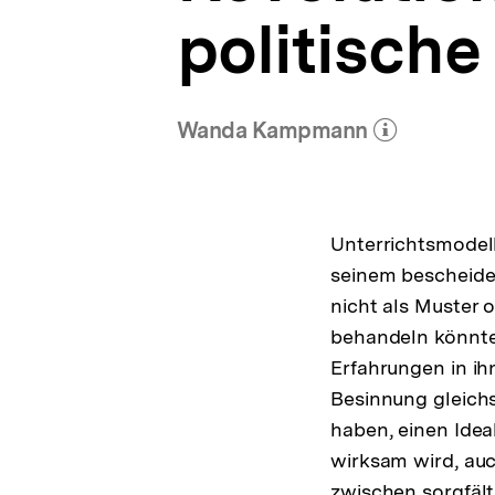
politisch
Wanda Kampmann
(Mehr zum Autor)
öffnen
Unterrichtsmodell
seinem bescheiden
nicht als Muster 
behandeln könnte
Erfahrungen in ih
Besinnung gleichs
haben, einen Idea
wirksam wird, auc
zwischen sorgfält