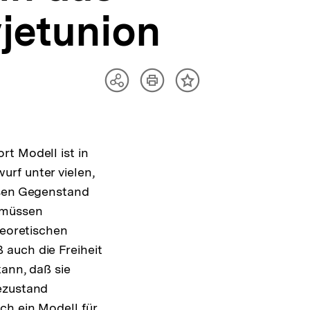
jetunion
Artikel
Teilen
Inhalt
drucken
Optionen
merken
anzeigen
t Modell ist in
rf unter vielen,
esen Gegenstand
, müssen
heoretischen
 auch die Freiheit
kann, daß sie
bezustand
ch ein Modell für