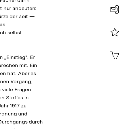
 Fächer darin
lt nur andeuten:
ürze der Zeit —
Konta
das
0
ch selbst
Merklist
ansehen
0
Artik
im
 „Einstieg". Er
Shop-
prechen mit. Ein
Warenko
den hat. Aber es
ansehen
einen Vorgang,
 viele Fragen
n Stoffes in
ahr 1917 zu
Ordnung und
 Durchgangs durch