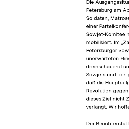
Die Ausgangssitua
Petersburg am Abe
Soldaten, Matrose
einer Parteikonfer
Sowjet-Komitee ha
mobilisiert. Im „
Petersburger Sowj
unerwarteten Hind
dreinschauend un
Sowjets und der g
daß die Hauptaufg
Revolution gegen 
dieses Ziel nich
verlangt. Wir hof
Der Berichterstat