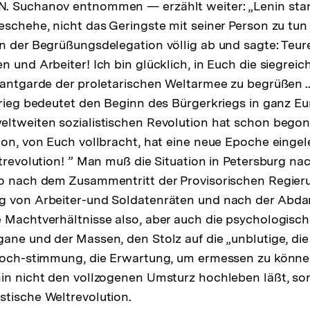
. Suchanov entnommen — erzählt weiter: „Lenin stand
eschehe, nicht das Geringste mit seiner Person zu tun
n der Begrüßungsdelegation völlig ab und sagte: Teu
 und Arbeiter! Ich bin glücklich, in Euch die siegreic
vantgarde der proletarischen Weltarmee zu begrüßen ..
rieg bedeutet den Beginn des Bürgerkriegs in ganz Euro
ltweiten sozialistischen Revolution hat schon begonne
ion, von Euch vollbracht, hat eine neue Epoche eingelei
ltrevolution! ” Man muß die Situation in Petersburg na
so nach dem Zusammentritt der Provisorischen Regieru
g von Arbeiter-und Soldatenräten und nach der Abd
e Machtverhältnisse also, aber auch die psychologisc
ane und der Massen, den Stolz auf die „unblutige, die
 Hoch-stimmung, die Erwartung, um ermessen zu könne
in nicht den vollzogenen Umsturz hochleben läßt, so
tische Weltrevolution.