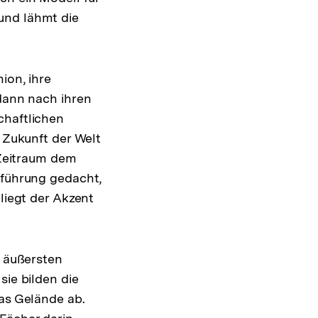
und lähmt die
ion, ihre
 dann nach ihren
chaftlichen
e Zukunft der Welt
 Zeitraum dem
nführung gedacht,
liegt der Akzent
r äußersten
sie bilden die
das Gelände ab.