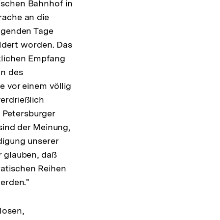
ischen Bahnhof in
rache an die
olgenden Tage
ildert worden. Das
stlichen Empfang
on des
e vor einem völlig
erdrießlich
 Petersburger
 sind der Meinung,
digung unserer
r glauben, daß
ratischen Reihen
werden."
losen,