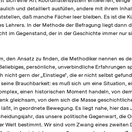
ßt sich eine Art Koordinatensystem entwerfen, einige
ulich und detailliert ausfüllen, andere mit ihrem Inha
tstellen, daß manche Fächer leer bleiben. Es ist die K
des Lehrers. In der Methode der Befragung liegt dann 
cht im Gegenstand, der in der Geschichte immer nur si
m, den Ansatz zu finden, die Methodiker nennen es den
eliebiges, persönliche, unverbindliche Erfahrungen s
h nicht gern der „Einstiege", die er nicht selbst gefun
 seine Brauchbarkeit: es muß sich um eine Situation, 
omplex, einen historischen Moment handeln, von dem
enk gleichsam, von dem sich die Masse geschichtliche
äßt, in geordnete Bewegung. Es liegt nahe, hier das J
heidungsjahr, das unsere politische Gegenwart, die 
r Welt bestimmt. Wir sind vom Zwang eines zweiten